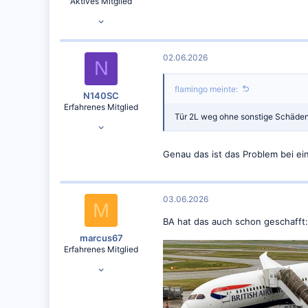
Aktives Mitglied
17.09.2012
119
234
02.06.2026
N
CGN
flamingo meinte:
N140SC
Erfahrenes Mitglied
Tür 2L weg ohne sonstige Schäde
01.01.2024
1.425
Genau das ist das Problem bei e
1.238
03.06.2026
M
BA hat das auch schon geschafft:
marcus67
Erfahrenes Mitglied
17.01.2015
5.695
7.141