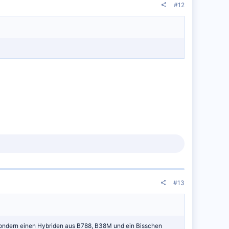
#12
#13
, sondern einen Hybriden aus B788, B38M und ein Bisschen