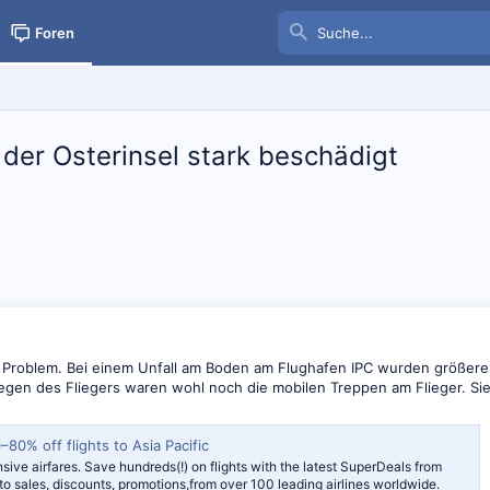
Foren
der Osterinsel stark beschädigt
n Problem. Bei einem Unfall am Boden am Flughafen IPC wurden größere
egen des Fliegers waren wohl noch die mobilen Treppen am Flieger. Sieh
–80% off flights to Asia Pacific
ive airfares. Save hundreds(!) on flights with the latest SuperDeals from
to sales, discounts, promotions,from over 100 leading airlines worldwide.