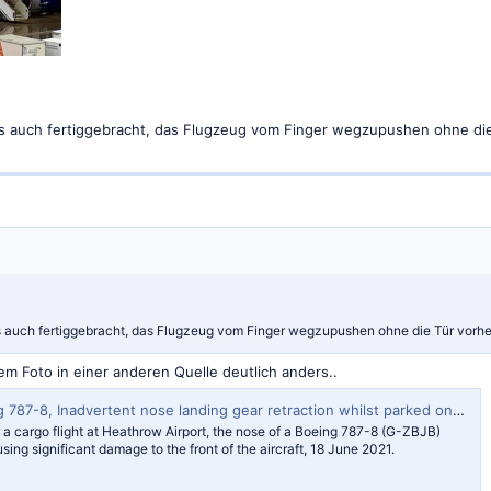
es auch fertiggebracht, das Flugzeug vom Finger wegzupushen ohne die
s auch fertiggebracht, das Flugzeug vom Finger wegzupushen ohne die Tür vorhe
dem Foto in einer anderen Quelle deutlich anders..
 Inadvertent nose landing gear retraction whilst parked on stand, London Heathrow Airport
r a cargo flight at Heathrow Airport, the nose of a Boeing 787-8 (G-ZBJB)
sing significant damage to the front of the aircraft, 18 June 2021.