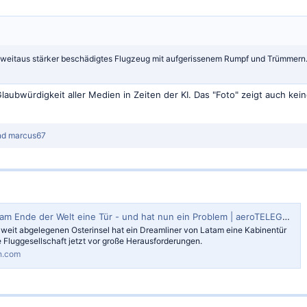
 weitaus stärker beschädigtes Flugzeug mit aufgerissenem Rumpf und Trümmern. Da
 Glaubwürdigkeit aller Medien in Zeiten der KI. Das "Foto" zeigt auch k
nd
marcus67
 am Ende der Welt eine Tür - und hat nun ein Problem | aeroTELEGRAPH
weit abgelegenen Osterinsel hat ein Dreamliner von Latam eine Kabinentür
ie Fluggesellschaft jetzt vor große Herausforderungen.
h.com