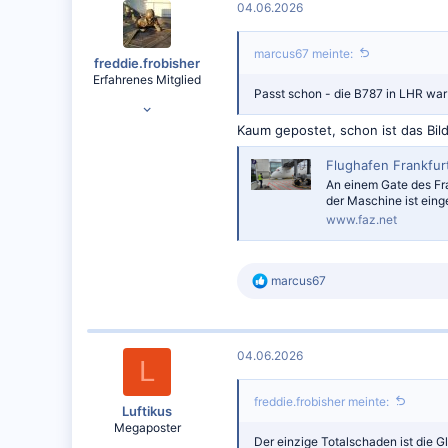
04.06.2026
marcus67 meinte:
freddie.frobisher
Erfahrenes Mitglied
Passt schon - die B787 in LHR war 
23.04.2016
7.661
Kaum gepostet, schon ist das Bild
8.510
Flughafen Frankfur
An einem Gate des Fr
der Maschine ist einge
www.faz.net
R
marcus67
e
a
k
t
04.06.2026
i
L
o
n
freddie.frobisher meinte:
e
Luftikus
n
Megaposter
:
Der einzige Totalschaden ist die 