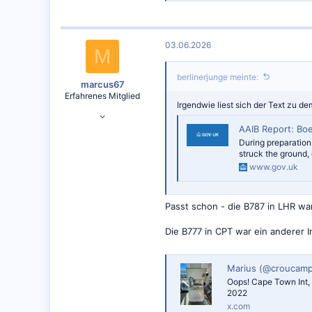
03.06.2026
M
berlinerjunge meinte:
marcus67
Erfahrenes Mitglied
Irgendwie liest sich der Text zu de
17.01.2015
5.695
AAIB Report: Boeing 78
During preparation
7.141
struck the ground, 
www.gov.uk
Passt schon - die B787 in LHR wa
Die B777 in CPT war ein anderer I
Marius (@croucamp
Oops! Cape Town Int, a
2022
x.com