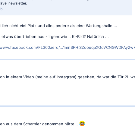
ravel newsletter.
ub
ch nicht viel Platz und alles andere als eine Wartungshalle ...
 etwas übertrieben aus - irgendwie .. KI-Bild? Natürlich ...
//www.facebook.com/FL360aero/...1mnSFHiSZoouqaXGoVCNGWDFAy2w
hon in einem Video (meine auf Instagram) gesehen, da war die Tür 2L
ben aus dem Scharnier genommen hätte...