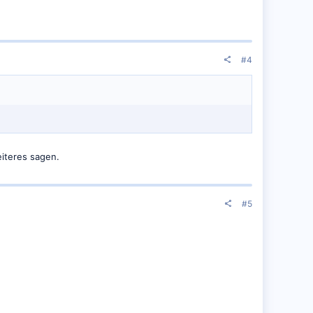
#4
iteres sagen.
#5