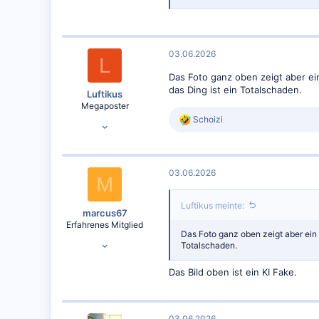
03.06.2026
L
Das Foto ganz oben zeigt aber ei
das Ding ist ein Totalschaden.
Luftikus
Megaposter
R
Schoizi
08.01.2010
e
28.034
a
k
13.787
t
03.06.2026
irdisch
i
M
o
n
Luftikus meinte:
e
marcus67
n
Erfahrenes Mitglied
:
Das Foto ganz oben zeigt aber ein
17.01.2015
Totalschaden.
5.695
Das Bild oben ist ein KI Fake.
7.141
03.06.2026