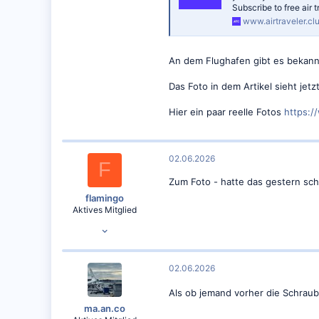
Subscribe to free air t
4.775
www.airtraveler.cl
An dem Flughafen gibt es bekanntli
Das Foto in dem Artikel sieht jetzt
Hier ein paar reelle Fotos
https:
02.06.2026
F
Zum Foto - hatte das gestern sc
flamingo
Aktives Mitglied
26.09.2017
118
34
02.06.2026
Als ob jemand vorher die Schrau
ma.an.co