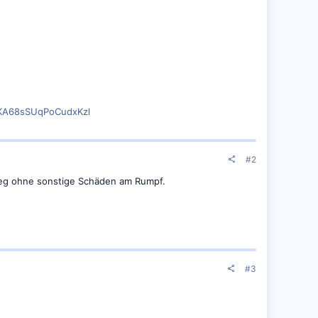
KA68sSUqPoCudxKzl
#2
 weg ohne sonstige Schäden am Rumpf.
#3