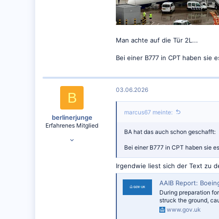
Man achte auf die Tür 2L...
Bei einer B777 in CPT haben sie 
03.06.2026
B
marcus67 meinte:
berlinerjunge
Erfahrenes Mitglied
BA hat das auch schon geschafft:
07.05.2010
Bei einer B777 in CPT haben sie e
816
707
Irgendwie liest sich der Text zu 
good old THF
AAIB Report: Boeing 787-8,
During preparation fo
struck the ground, cau
www.gov.uk