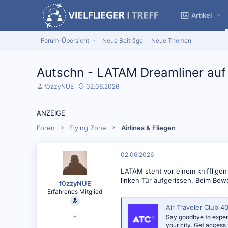
Artikel
Forum-Übersicht
Neue Beiträge
Neue Themen
Autschn - LATAM Dreamliner auf 
S
D
f0zzyNUE
02.06.2026
t
a
a
t
r
u
ANZEIGE
t
m
e
S
Foren
Flying Zone
Airlines & Fliegen
r
t
*
a
i
r
02.06.2026
n
t
LATAM steht vor einem knifflige
linken Tür aufgerissen. Beim Bew
f0zzyNUE
Erfahrenes Mitglied
Air Traveler Club 40
08.03.2009
Say goodbye to expens
9.649
your city. Get access 