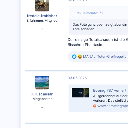
Luftikus meinte:
freddie.frobisher
Erfahrenes Mitglied
Das Foto ganz oben zeigt aber ein
23.04.2016
Totalschaden.
7.661
Der einzige Totalschaden ist die
8.510
Bisschen Phantasie.
R
MANAL
,
Toter-Greifvogel
u
e
a
k
t
03.06.2026
i
o
n
Boeing 787 verliert
e
juliuscaesar
Ausgerechnet auf der 
n
Megaposter
verloren. Das stellt d
:
12.06.2014
www.aerotelegrap
26.035
24.171
FRA