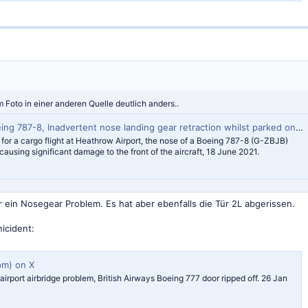
m Foto in einer anderen Quelle deutlich anders..
7-8, Inadvertent nose landing gear retraction whilst parked on stand, London Heathrow Airport
 for a cargo flight at Heathrow Airport, the nose of a Boeing 787-8 (G-ZBJB)
causing significant damage to the front of the aircraft, 18 June 2021.
r ein Nosegear Problem. Es hat aber ebenfalls die Tür 2L abgerissen.
nicident:
m) on X
irport airbridge problem, British Airways Boeing 777 door ripped off. 26 Jan