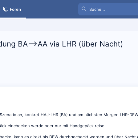
Foren
dung BA-->AA via LHR (über Nacht)
. Szenario an, konkret HAJ-LHR (BA) und am nächsten Morgen LHR-DFW 
epäck einchecken werde oder nur mit Handgepäck reise.
nchecke: kann es direkt bis DFW durchgecheckt werden und über Nacht 