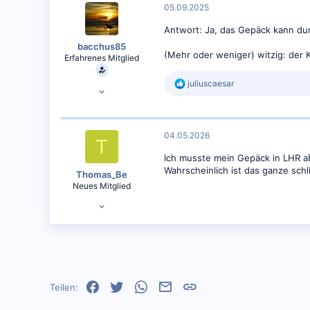
HAJ
05.09.2025
Antwort: Ja, das Gepäck kann du
bacchus85
(Mehr oder weniger) witzig: der 
Erfahrenes Mitglied
R
juliuscaesar
20.01.2018
e
773
a
k
836
t
04.05.2026
HAJ
i
T
o
Ich musste mein Gepäck in LHR a
n
Wahrscheinlich ist das ganze schl
e
Thomas_Be
n
Neues Mitglied
:
10.04.2026
2
1
Facebook
Twitter
WhatsApp
E-Mail
Link
Teilen: