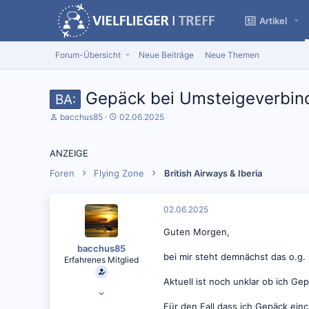
Artikel
Forum-Übersicht
Neue Beiträge
Neue Themen
Gepäck bei Umsteigeverbin
BA:
S
D
bacchus85
02.06.2025
t
a
a
t
r
u
ANZEIGE
t
m
e
S
Foren
Flying Zone
British Airways & Iberia
r
t
*
a
i
r
02.06.2025
n
t
Guten Morgen,
bacchus85
bei mir steht demnächst das o.g
Erfahrenes Mitglied
Aktuell ist noch unklar ob ich G
20.01.2018
773
Für den Fall dass ich Gepäck ei