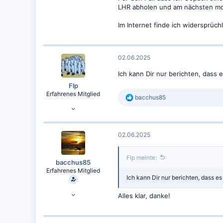
LHR abholen und am nächsten mo
836
HAJ
Im Internet finde ich widersprüch
02.06.2025
Ich kann Dir nur berichten, dass 
Flp
Erfahrenes Mitglied
R
bacchus85
30.01.2014
e
a
2.677
k
t
1.761
02.06.2025
i
o
n
Flp meinte:
e
bacchus85
n
Erfahrenes Mitglied
:
Ich kann Dir nur berichten, dass e
20.01.2018
Alles klar, danke!
773
836