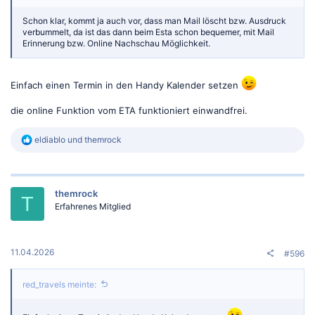
Schon klar, kommt ja auch vor, dass man Mail löscht bzw. Ausdruck
verbummelt, da ist das dann beim Esta schon bequemer, mit Mail
Erinnerung bzw. Online Nachschau Möglichkeit.
Einfach einen Termin in den Handy Kalender setzen
die online Funktion vom ETA funktioniert einwandfrei.
R
eldiablo
und
themrock
e
a
k
t
themrock
i
T
o
Erfahrenes Mitglied
n
e
n
:
11.04.2026
#596
red_travels meinte: