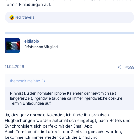
Termin Einladungen auf.
R
red_travels
e
a
k
t
eldiablo
i
o
Erfahrenes Mitglied
n
e
n
:
11.04.2026
#599
themrock meinte:
Nimmst Du den normalen iphone Kalender, der nervt mich seit
längerer Zeit, irgendwie tauchen da immer irgendwelche obskure
Termin Einladungen auf.
Ja, das ganz normale Kalender, ich finde ihn praktisch
Flugbuchungen werden automatisch eingefügt, auch Hotels und
Synchronisiert sich perfekt mit der Email App
Auch Termine, die in Italien in der Zentrale gemacht werden,
bekomme ich immer wieder durch die Einladung