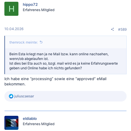
t
hippo72
i
H
o
Erfahrenes Mitglied
n
e
n
:
10.04.2026
#589
themrock meinte:
Beim Esta kriegt man ja ne Mail bzw. kann online nachsehen,
wenn/ob abgelaufen ist.
Ist dies bei Eta auch so, bzgl. mail wird es ja keine Erfahrungswerte
geben und Online habe ich nichts gefunden?
Ich habe eine “processing” sowie eine “approved” eMail
bekommen.
R
juliuscaesar
e
a
k
t
eldiablo
i
o
Erfahrenes Mitglied
n