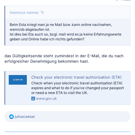
themrock meinte:
Beim Esta kriegt man ja ne Mail bzw. kann online nachsehen,
wenn/ob abgelaufen ist.
Ist dies bei Eta auch so, bzgl. mail wird es ja keine Erfahrungswerte
geben und Online habe ich nichts gefunden?
das Gültigkeitsende steht zumindest in der E-Mail, die du nach
erfolgreicher Genehmigung bekommen hast.
Check your electronic travel authorisation (ETA)
Check when your electronic travel authorisation (ETA)
expires and what to do if you’ve changed your passport
or need a new ETA to visit the UK.
www.gov.uk
R
juliuscaesar
e
a
k