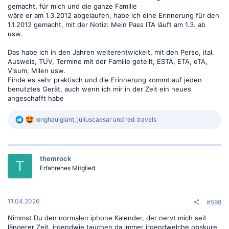
gemacht, für mich und die ganze Familie
wäre er am 1.3.2012 abgelaufen, habe ich eine Erinnerung für den
1.1.2012 gemacht, mit der Notiz: Mein Pass ITA läuft am 1.3. ab
usw.
Das habe ich in den Jahren weiterentwickelt, mit den Perso, ital.
Ausweis, TÜV, Termine mit der Familie geteilt, ESTA, ETA, eTA,
Visum, Milen usw.
Finde es sehr praktisch und die Erinnerung kommt auf jeden
benutztes Gerät, auch wenn ich mir in der Zeit ein neues
angeschafft habe
R
longhaulgiant
,
juliuscaesar
und
red_travels
e
a
k
t
themrock
i
T
o
Erfahrenes Mitglied
n
e
n
:
11.04.2026
#598
Nimmst Du den normalen iphone Kalender, der nervt mich seit
längerer Zeit, irgendwie tauchen da immer irgendwelche obskure