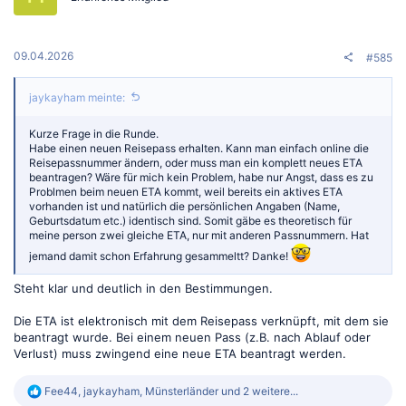
n
e
n
:
09.04.2026
#585
jaykayham meinte:
Kurze Frage in die Runde.
Habe einen neuen Reisepass erhalten. Kann man einfach online die
Reisepassnummer ändern, oder muss man ein komplett neues ETA
beantragen? Wäre für mich kein Problem, habe nur Angst, dass es zu
Problmen beim neuen ETA kommt, weil bereits ein aktives ETA
vorhanden ist und natürlich die persönlichen Angaben (Name,
Geburtsdatum etc.) identisch sind. Somit gäbe es theoretisch für
meine person zwei gleiche ETA, nur mit anderen Passnummern. Hat
jemand damit schon Erfahrung gesammeltt? Danke!
Steht klar und deutlich in den Bestimmungen.
Die ETA ist elektronisch mit dem Reisepass verknüpft, mit dem sie
beantragt wurde. Bei einem neuen Pass (z.B. nach Ablauf oder
Verlust) muss zwingend eine neue ETA beantragt werden.
R
Fee44
,
jaykayham
,
Münsterländer
und 2 weitere...
e