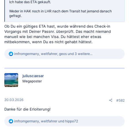
Ich habe das ETA gekauft.
Weder in HAK noch in LHR nach dem Transit hat jemand danach
gefragt.
Ob Du ein gültiges ETA hast, wurde während des Check-in
Vorgangs mit Deiner Passnr. überprüft. Das macht niemand
manuell wie bei manchen Visa. Du hättest eher etwas
mitbekommen, wenn Du es nicht gehabt hättest.
R
imfromgermany
,
weltfahrer
,
geos
und 3 weitere...
e
a
k
t
juliuscaesar
i
o
Megaposter
n
e
n
:
20.03.2026
#582
Danke für die Erloiterung!
R
imfromgermany
,
weltfahrer
und
hippo72
e