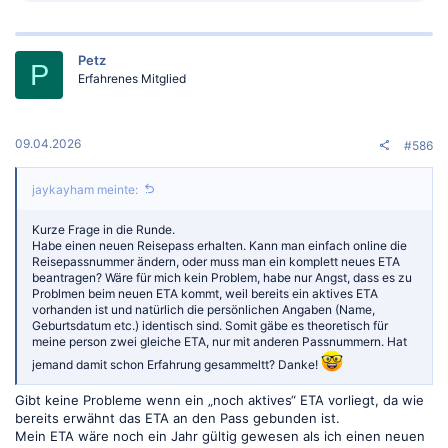
a
k
t
Petz
i
P
o
Erfahrenes Mitglied
n
e
n
:
09.04.2026
#586
jaykayham meinte:
Kurze Frage in die Runde.
Habe einen neuen Reisepass erhalten. Kann man einfach online die
Reisepassnummer ändern, oder muss man ein komplett neues ETA
beantragen? Wäre für mich kein Problem, habe nur Angst, dass es zu
Problmen beim neuen ETA kommt, weil bereits ein aktives ETA
vorhanden ist und natürlich die persönlichen Angaben (Name,
Geburtsdatum etc.) identisch sind. Somit gäbe es theoretisch für
meine person zwei gleiche ETA, nur mit anderen Passnummern. Hat
jemand damit schon Erfahrung gesammeltt? Danke!
Gibt keine Probleme wenn ein „noch aktives“ ETA vorliegt, da wie
bereits erwähnt das ETA an den Pass gebunden ist.
Mein ETA wäre noch ein Jahr gültig gewesen als ich einen neuen