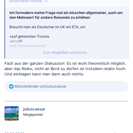
juliuscaesar meinte:
Ich formuliere meine Frage mal ein bisschen allgemeiner, auch um
den Mehrwert für andere Reisende zu erhöhen:
Braucht man als Deutscher im UK ein ETA, um
•auf getrennten Tickets
•in LHR
•mit Terminalwechsel
Zum Vergrößern anklicken....
umzusteigen?
Fazit aus der ganzen Diskussion: Es ist wohl theoretisch möglich,
aber das Risiko, nicht an Bord zu dürfen ist trotzdem relativ hoch.
Und einklagen kann man dann auch nichts.
R
Münsterländer
und
juliuscaesar
e
a
k
t
juliuscaesar
i
o
Megaposter
n
e
n