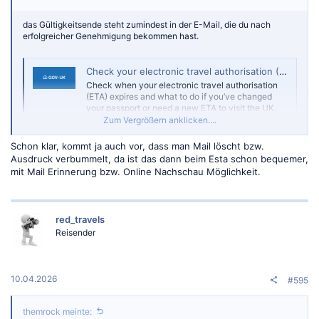
das Gültigkeitsende steht zumindest in der E-Mail, die du nach
erfolgreicher Genehmigung bekommen hast.
Check your electronic travel authorisation (ETA)
Check when your electronic travel authorisation
(ETA) expires and what to do if you’ve changed
your passport or need a new ETA to visit the UK.
Zum Vergrößern anklicken....
www.gov.uk
Schon klar, kommt ja auch vor, dass man Mail löscht bzw.
Ausdruck verbummelt, da ist das dann beim Esta schon bequemer,
mit Mail Erinnerung bzw. Online Nachschau Möglichkeit.
red_travels
Reisender
10.04.2026
#595
themrock meinte: