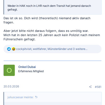
Weder in HAK noch in LHR nach dem Transit hat jemand danach
gefragt.
Das ist ok so. Dich wird (theoretisch) niemand aktiv danach
fragen.
Aber jetzt bitte nicht daraus folgern, dass es unnötig war.
Mich hat in den letzten 25 Jahren auch kein Polizist nach meinem
Führerschein gefragt.
R
cockpitvisit
,
weltfahrer
,
Münsterländer
und 3 weitere...
e
a
k
t
Onkel Dubai
i
O
o
Erfahrenes Mitglied
n
e
n
:
20.03.2026
#581
juliuscaesar meinte: