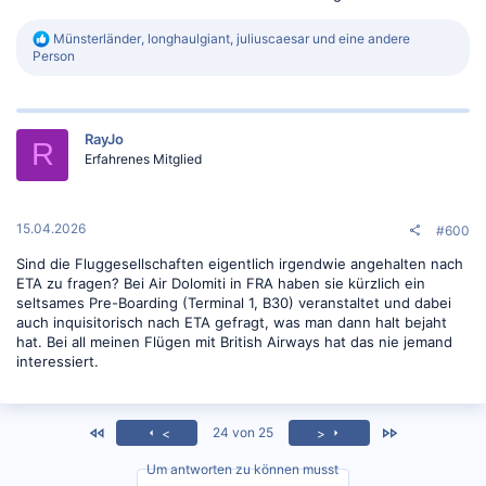
R
Münsterländer
,
longhaulgiant
,
juliuscaesar
und eine andere
e
Person
a
k
t
i
RayJo
o
R
n
Erfahrenes Mitglied
e
n
:
15.04.2026
#600
Sind die Fluggesellschaften eigentlich irgendwie angehalten nach
ETA zu fragen? Bei Air Dolomiti in FRA haben sie kürzlich ein
seltsames Pre-Boarding (Terminal 1, B30) veranstaltet und dabei
auch inquisitorisch nach ETA gefragt, was man dann halt bejaht
hat. Bei all meinen Flügen mit British Airways hat das nie jemand
interessiert.
<
Zuletzt
24 von 25
<
>
Um antworten zu können musst