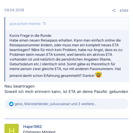
09.04.2026
#584
jaykayham meinte:
Kurze Frage in die Runde.
Habe einen neuen Reisepass erhalten. Kann man einfach online die
Reisepassnummer ändern, oder muss man ein komplett neues ETA
beantragen? Wäre für mich kein Problem, habe nur Angst, dass es zu
Problmen beim neuen ETA kommt, weil bereits ein aktives ETA
vorhanden ist und natürlich die persönlichen Angaben (Name,
Geburtsdatum etc.) identisch sind. Somit gäbe es theoretisch für
meine person zwei gleiche ETA, nur mit anderen Passnummern. Hat
jemand damit schon Erfahrung gesammeltt? Danke!
Neu beantragen
Soweit ich mich erinnern kann, ist ETA an deine PassNr. gebunden
R
geos
,
Münsterländer
,
juliuscaesar
und 3 weitere...
e
a
k
t
Hape1962
i
H
o
Erfahrenes Mitglied