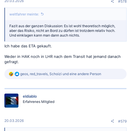
:
20.03.2026
#578
weltfahrer meinte:
Fazit aus der ganzen Diskussion: Es ist wohl theoretisch möglich,
aber das Risiko, nicht an Bord zu dürfen ist trotzdem relativ hoch.
Und einklagen kann man dann auch nichts.
Ich habe das ETA gekauft.
Weder in HAK noch in LHR nach dem Transit hat jemand danach
gefragt.
R
geos
,
red_travels
,
Schoizi
und eine andere Person
e
a
k
t
eldiablo
i
o
Erfahrenes Mitglied
n
e
n
:
20.03.2026
#579