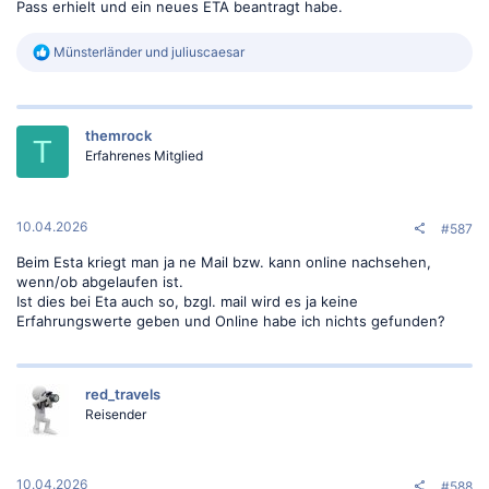
Pass erhielt und ein neues ETA beantragt habe.
R
Münsterländer
und
juliuscaesar
e
a
k
t
themrock
i
T
o
Erfahrenes Mitglied
n
e
n
:
10.04.2026
#587
Beim Esta kriegt man ja ne Mail bzw. kann online nachsehen,
wenn/ob abgelaufen ist.
Ist dies bei Eta auch so, bzgl. mail wird es ja keine
Erfahrungswerte geben und Online habe ich nichts gefunden?
red_travels
Reisender
10.04.2026
#588