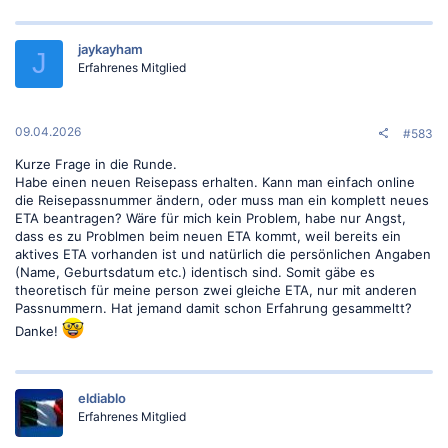
a
k
t
jaykayham
i
J
o
Erfahrenes Mitglied
n
e
n
:
09.04.2026
#583
Kurze Frage in die Runde.
Habe einen neuen Reisepass erhalten. Kann man einfach online
die Reisepassnummer ändern, oder muss man ein komplett neues
ETA beantragen? Wäre für mich kein Problem, habe nur Angst,
dass es zu Problmen beim neuen ETA kommt, weil bereits ein
aktives ETA vorhanden ist und natürlich die persönlichen Angaben
(Name, Geburtsdatum etc.) identisch sind. Somit gäbe es
theoretisch für meine person zwei gleiche ETA, nur mit anderen
Passnummern. Hat jemand damit schon Erfahrung gesammeltt?
Danke!
eldiablo
Erfahrenes Mitglied