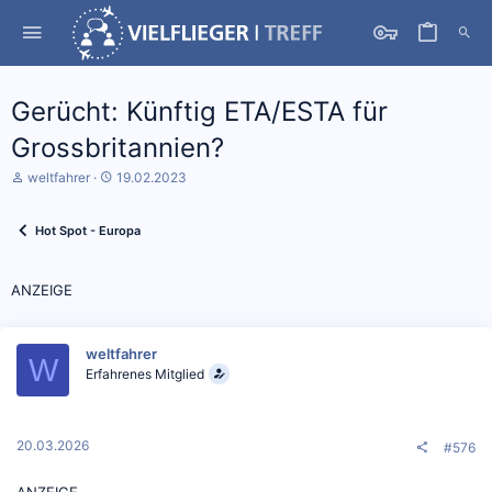
Gerücht: Künftig ETA/ESTA für
Grossbritannien?
S
D
weltfahrer
19.02.2023
t
a
a
t
r
u
Hot Spot - Europa
t
m
e
S
r
t
ANZEIGE
*
a
i
r
n
t
weltfahrer
W
Erfahrenes Mitglied
20.03.2026
#576
ANZEIGE