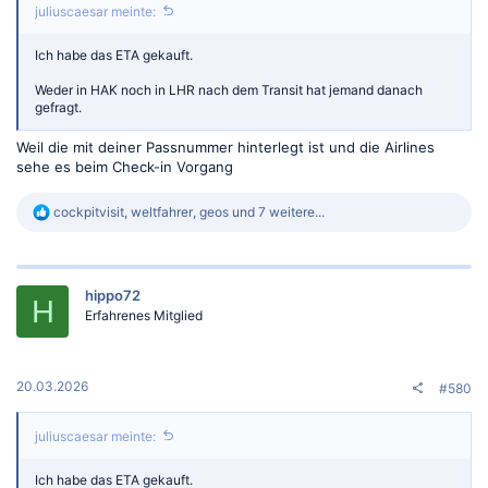
juliuscaesar meinte:
Ich habe das ETA gekauft.
Weder in HAK noch in LHR nach dem Transit hat jemand danach
gefragt.
Weil die mit deiner Passnummer hinterlegt ist und die Airlines
sehe es beim Check-in Vorgang
R
cockpitvisit
,
weltfahrer
,
geos
und 7 weitere...
e
a
k
t
hippo72
i
H
o
Erfahrenes Mitglied
n
e
n
:
20.03.2026
#580
juliuscaesar meinte:
Ich habe das ETA gekauft.