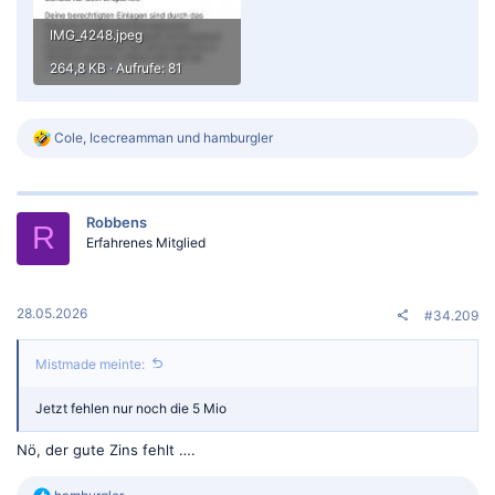
IMG_4248.jpeg
264,8 KB · Aufrufe: 81
R
Cole
,
Icecreamman
und
hamburgler
e
a
k
t
Robbens
i
R
o
Erfahrenes Mitglied
n
e
n
:
28.05.2026
#34.209
Mistmade meinte:
Jetzt fehlen nur noch die 5 Mio
Nö, der gute Zins fehlt ….
R