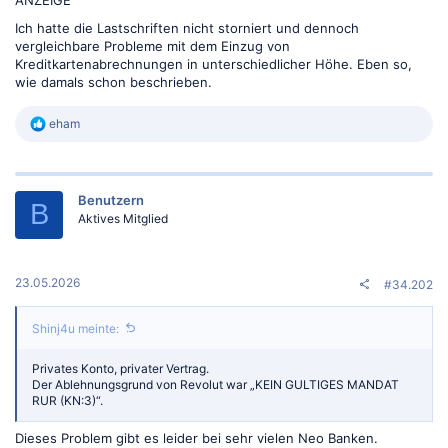
Ich hatte die Lastschriften nicht storniert und dennoch
vergleichbare Probleme mit dem Einzug von
Kreditkartenabrechnungen in unterschiedlicher Höhe. Eben so,
wie damals schon beschrieben.
R
eham
e
a
k
t
Benutzern
i
B
o
Aktives Mitglied
n
e
n
:
23.05.2026
#34.202
Shinj4u meinte:
Privates Konto, privater Vertrag.
Der Ablehnungsgrund von Revolut war „KEIN GULTIGES MANDAT
RUR (KN:3)“.
Dieses Problem gibt es leider bei sehr vielen Neo Banken.