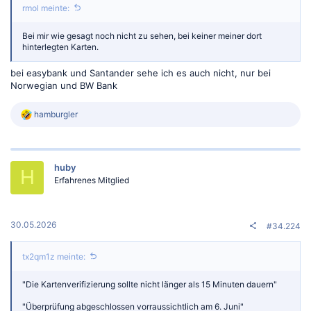
rmol meinte:
Bei mir wie gesagt noch nicht zu sehen, bei keiner meiner dort
hinterlegten Karten.
bei easybank und Santander sehe ich es auch nicht, nur bei
Norwegian und BW Bank
R
hamburgler
e
a
k
t
huby
i
H
o
Erfahrenes Mitglied
n
e
n
:
30.05.2026
#34.224
tx2qm1z meinte:
"Die Kartenverifizierung sollte nicht länger als 15 Minuten dauern"
"Überprüfung abgeschlossen vorraussichtlich am 6. Juni"