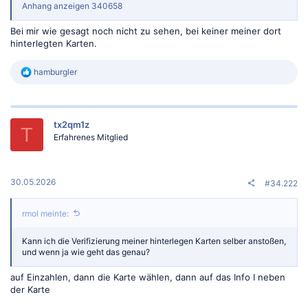
Anhang anzeigen 340658
Bei mir wie gesagt noch nicht zu sehen, bei keiner meiner dort
hinterlegten Karten.
R
hamburgler
e
a
k
t
tx2qm1z
i
T
o
Erfahrenes Mitglied
n
e
n
:
30.05.2026
#34.222
rmol meinte:
Kann ich die Verifizierung meiner hinterlegen Karten selber anstoßen,
und wenn ja wie geht das genau?
auf Einzahlen, dann die Karte wählen, dann auf das Info I neben
der Karte