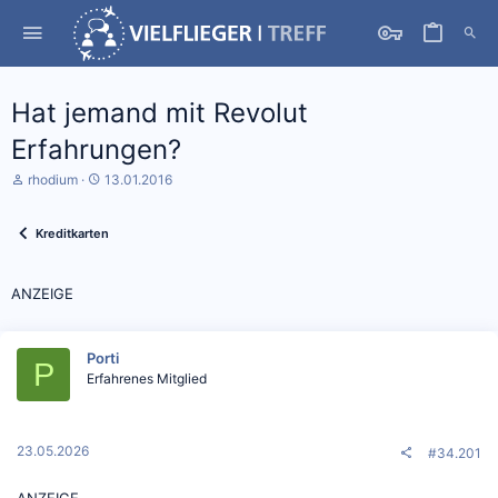
Hat jemand mit Revolut
Erfahrungen?
S
D
rhodium
13.01.2016
t
a
a
t
r
u
Kreditkarten
t
m
e
S
r
t
ANZEIGE
*
a
i
r
n
t
Porti
P
Erfahrenes Mitglied
23.05.2026
#34.201
ANZEIGE