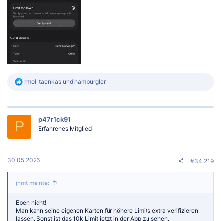
R
rmol
,
taenkas
und
hamburgler
e
a
k
t
p47r1ck91
i
P
o
Erfahrenes Mitglied
n
e
n
:
30.05.2026
#34.219
jnmt meinte:
Eben nicht!
Man kann seine eigenen Karten für höhere Limits extra verifizieren
lassen. Sonst ist das 10k Limit jetzt in der App zu sehen.