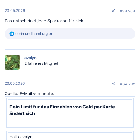
e
n
:
23.05.2026
#34.204
Das entscheidet jede Sparkasse für sich.
R
dorin
und
hamburgler
e
a
k
t
avalyn
i
o
Erfahrenes Mitglied
n
e
n
:
26.05.2026
#34.205
Quelle: E-Mail von heute.
Dein Limit für das Einzahlen von Geld per Karte
ändert sich​
Hallo avalyn,