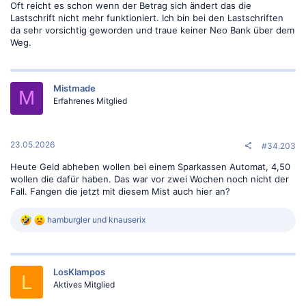
Oft reicht es schon wenn der Betrag sich ändert das die
Lastschrift nicht mehr funktioniert. Ich bin bei den Lastschriften
da sehr vorsichtig geworden und traue keiner Neo Bank über dem
Weg.
Mistmade
M
Erfahrenes Mitglied
23.05.2026
#34.203
Heute Geld abheben wollen bei einem Sparkassen Automat, 4,50
wollen die dafür haben. Das war vor zwei Wochen noch nicht der
Fall. Fangen die jetzt mit diesem Mist auch hier an?
R
hamburgler
und
knauserix
e
a
k
t
LosKlampos
i
L
o
Aktives Mitglied
n