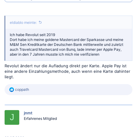
eldiablo meinte:
Ich habe Revolut seit 2019
Dort habe ich meine goldene Mastercard der Sparkasse und meine
M&M Sen Kreditkarte der Deutschen Bank mittlerweile und zuletzt
auch Travelcard Mastercard von Bunq, lade immer per Apple Pay,
aber in den 7 Jahren musste ich mich nie verifizieren
Revolut ändert nur die Aufladung direkt per Karte. Apple Pay ist
eine andere Einzahlungsmethode, auch wenn eine Karte dahinter
liegt.
R
coppath
e
a
k
t
jnmt
i
J
o
Erfahrenes Mitglied
n
e
n