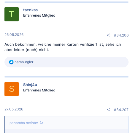
k
t
taenkas
i
T
Erfahrenes Mitglied
o
n
e
n
:
26.05.2026
#34.206
Auch bekommen, welche meiner Karten verifiziert ist, sehe ich
aber leider (noch) nicht.
R
hamburgler
e
a
k
t
Shinj4u
i
S
o
Erfahrenes Mitglied
n
e
n
:
27.05.2026
#34.207
penamba meinte: