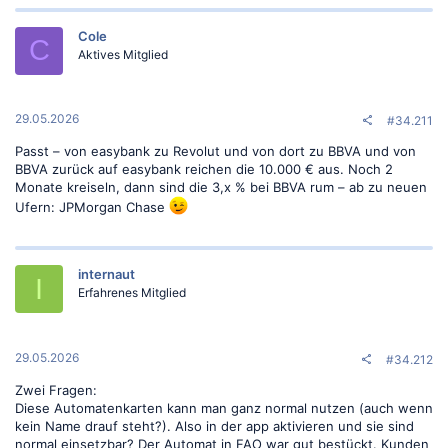
beeinflussen, wie du per Karte Geld auf dein Revolut Konto in
Germany einzahlen kannst.​
Cole
C
Aktives Mitglied
29.05.2026
#34.211
Was ändert sich?​
Passt – von easybank zu Revolut und von dort zu BBVA und von
BBVA zurück auf easybank reichen die 10.000 € aus. Noch 2
Wir führen neue Limits für Karten ein, die nicht verifiziert
Monate kreiseln, dann sind die 3,x % bei BBVA rum – ab zu neuen
wurden.​
Ufern: JPMorgan Chase
Limit von EUR 10,000:
Du kannst in einem beliebigen
rollierenden Zeitraum von 31 Tagen mit nicht
verifizierten Karten bis zu EUR 10,000 auf dein Revolut
Konto einzahlen. Sobald der Besitz einer Karte verifiziert
internaut
wurde, gelten diese neuen Limits nicht mehr
I
Erfahrenes Mitglied
Karten, die in bestimmten Ländern ausgestellt
wurden:
Wenn deine Karte in einem Land ausgestellt
wurde, in dem eine Verifizierung erforderlich ist, werden
Einzahlungen pausiert, bis sie verifiziert ist. Die Liste der
29.05.2026
Länder findest du in
dieser FAQ
#34.212
Zwei Fragen:
Diese Automatenkarten kann man ganz normal nutzen (auch wenn
kein Name drauf steht?). Also in der app aktivieren und sie sind
normal einsetzbar? Der Automat in FAO war gut bestückt. Kunden