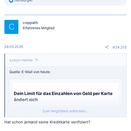
hamburgler
e
a
k
t
coppath
i
C
o
Erfahrenes Mitglied
n
e
n
:
29.05.2026
#34.210
avalyn meinte:
Quelle: E-Mail von heute.
Dein Limit für das Einzahlen von Geld per Karte
ändert sich​
Zum Vergrößern anklicken....
Hat schon jemand seine Kreditkarte verifiziert?
Hallo avalyn,
Ab dem 28. Mai 2026 nehmen wir einige Änderungen vor, die