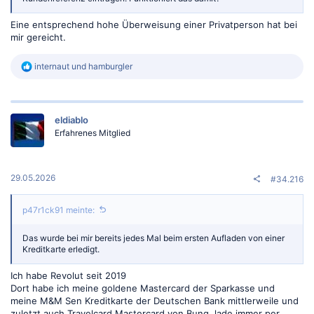
Eine entsprechend hohe Überweisung einer Privatperson hat bei
mir gereicht.
R
internaut
und
hamburgler
e
a
k
t
eldiablo
i
o
Erfahrenes Mitglied
n
e
n
:
29.05.2026
#34.216
p47r1ck91 meinte:
Das wurde bei mir bereits jedes Mal beim ersten Aufladen von einer
Kreditkarte erledigt.
Ich habe Revolut seit 2019
Dort habe ich meine goldene Mastercard der Sparkasse und
meine M&M Sen Kreditkarte der Deutschen Bank mittlerweile und
zuletzt auch Travelcard Mastercard von Bunq, lade immer per