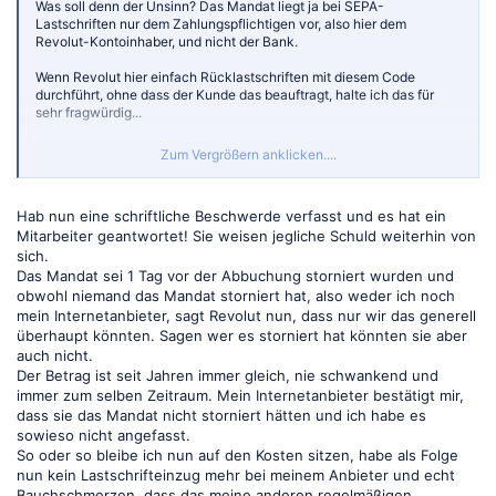
Was soll denn der Unsinn? Das Mandat liegt ja bei SEPA-
Lastschriften nur dem Zahlungspflichtigen vor, also hier dem
Revolut-Kontoinhaber, und nicht der Bank.
Wenn Revolut hier einfach Rücklastschriften mit diesem Code
durchführt, ohne dass der Kunde das beauftragt, halte ich das für
sehr fragwürdig...
Zum Vergrößern anklicken....
Ah, das erklärt es. Dann hat der KI wohl noch niemand erklärt, wie
Lastschriften funktionieren.
Hab nun eine schriftliche Beschwerde verfasst und es hat ein
Mitarbeiter geantwortet! Sie weisen jegliche Schuld weiterhin von
sich.
Das Mandat sei 1 Tag vor der Abbuchung storniert wurden und
obwohl niemand das Mandat storniert hat, also weder ich noch
mein Internetanbieter, sagt Revolut nun, dass nur wir das generell
überhaupt könnten. Sagen wer es storniert hat könnten sie aber
auch nicht.
Der Betrag ist seit Jahren immer gleich, nie schwankend und
immer zum selben Zeitraum. Mein Internetanbieter bestätigt mir,
dass sie das Mandat nicht storniert hätten und ich habe es
sowieso nicht angefasst.
So oder so bleibe ich nun auf den Kosten sitzen, habe als Folge
nun kein Lastschrifteinzug mehr bei meinem Anbieter und echt
Bauchschmerzen, dass das meine anderen regelmäßigen