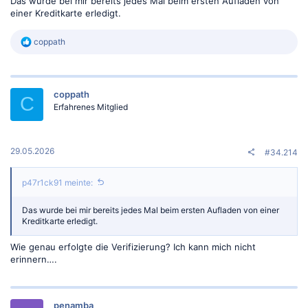
Das wurde bei mir bereits jedes Mal beim ersten Aufladen von
einer Kreditkarte erledigt.
R
coppath
e
a
k
t
coppath
i
C
o
Erfahrenes Mitglied
n
e
n
:
29.05.2026
#34.214
p47r1ck91 meinte:
Das wurde bei mir bereits jedes Mal beim ersten Aufladen von einer
Kreditkarte erledigt.
Wie genau erfolgte die Verifizierung? Ich kann mich nicht
erinnern….
penamba