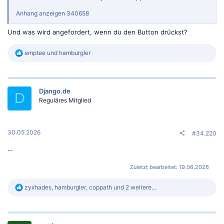
Anhang anzeigen 340658
Und was wird angefordert, wenn du den Button drückst?
R
emptee
und
hamburgler
e
a
k
t
Django.de
i
D
o
Reguläres Mitglied
n
e
n
:
30.05.2026
#34.220
…
Zuletzt bearbeitet:
19.06.2026
R
zyxhades
,
hamburgler
,
coppath
und 2 weitere...
e
a
k
t