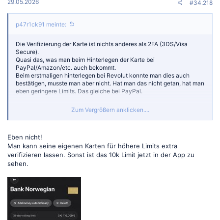
:
29.05.2026
#34.218
p47r1ck91 meinte:
Die Verifizierung der Karte ist nichts anderes als 2FA (3DS/Visa
Secure).
Quasi das, was man beim Hinterlegen der Karte bei
PayPal/Amazon/etc. auch bekommt.
Beim erstmaligen hinterlegen bei Revolut konnte man dies auch
bestätigen, musste man aber nicht. Hat man das nicht getan, hat man
eben geringere Limits. Das gleiche bei PayPal.
Zum Vergrößern anklicken....
Beitrag automatisch zusammengeführt:
29.05.2026
Eben nicht!
Man kann seine eigenen Karten für höhere Limits extra
Revolut ändert nur die Aufladung direkt per Karte. Apple Pay ist eine
verifizieren lassen. Sonst ist das 10k Limit jetzt in der App zu
andere Einzahlungsmethode, auch wenn eine Karte dahinter liegt.
sehen.