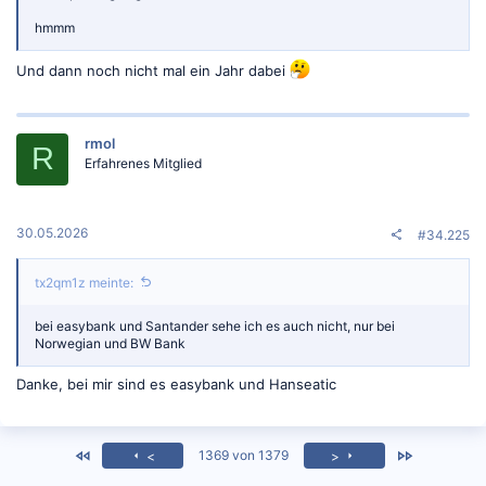
hmmm
Und dann noch nicht mal ein Jahr dabei
rmol
R
Erfahrenes Mitglied
30.05.2026
#34.225
tx2qm1z meinte:
bei easybank und Santander sehe ich es auch nicht, nur bei
Norwegian und BW Bank
Danke, bei mir sind es easybank und Hanseatic
<
Zuletzt
1369 von 1379
<
>