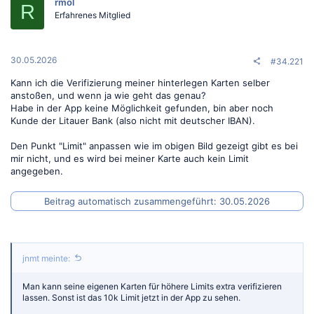
rmol
i
R
o
Erfahrenes Mitglied
n
e
n
:
30.05.2026
#34.221
Kann ich die Verifizierung meiner hinterlegen Karten selber
anstoßen, und wenn ja wie geht das genau?
Habe in der App keine Möglichkeit gefunden, bin aber noch
Kunde der Litauer Bank (also nicht mit deutscher IBAN).
Den Punkt "Limit" anpassen wie im obigen Bild gezeigt gibt es bei
mir nicht, und es wird bei meiner Karte auch kein Limit
angegeben.
Beitrag automatisch zusammengeführt:
30.05.2026
jnmt meinte:
Man kann seine eigenen Karten für höhere Limits extra verifizieren
lassen. Sonst ist das 10k Limit jetzt in der App zu sehen.