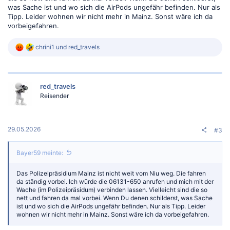
was Sache ist und wo sich die AirPods ungefähr befinden. Nur als
Tipp. Leider wohnen wir nicht mehr in Mainz. Sonst wäre ich da
vorbeigefahren.
R
chrini1
und
red_travels
e
a
k
t
red_travels
i
o
Reisender
n
e
n
:
29.05.2026
#3
Bayer59 meinte:
Das Polizeipräsidium Mainz ist nicht weit vom Niu weg. Die fahren
da ständig vorbei. Ich würde die 06131-650 anrufen und mich mit der
Wache (im Polizeipräsidum) verbinden lassen. Vielleicht sind die so
nett und fahren da mal vorbei. Wenn Du denen schilderst, was Sache
ist und wo sich die AirPods ungefähr befinden. Nur als Tipp. Leider
wohnen wir nicht mehr in Mainz. Sonst wäre ich da vorbeigefahren.