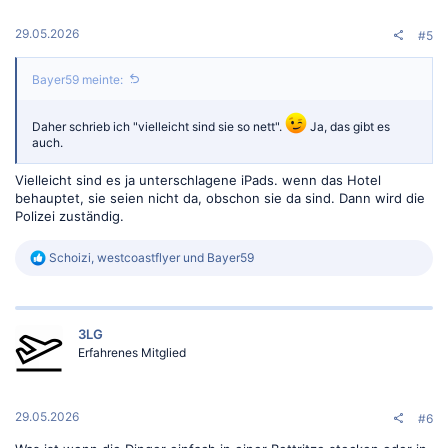
e
n
:
29.05.2026
#5
Bayer59 meinte:
Daher schrieb ich "vielleicht sind sie so nett".
Ja, das gibt es
auch.
Vielleicht sind es ja unterschlagene iPads. wenn das Hotel
behauptet, sie seien nicht da, obschon sie da sind. Dann wird die
Polizei zuständig.
R
Schoizi
,
westcoastflyer
und
Bayer59
e
a
k
t
3LG
i
o
Erfahrenes Mitglied
n
e
n
:
29.05.2026
#6