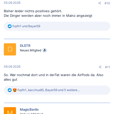
05.06.2026
#10
Bisher leider nichts positives gehört.
Die Dinger werden aber noch immer in Mainz angezeigt
R
fvpfn1
und
Bayer59
e
a
k
t
DLSTR
i
D
o
Neues Mitglied
n
e
n
:
06.06.2026
#11
So. War nochmal dort und in derTat waren die AirPods da. Also
alles gut
R
fvpfn1
,
bacchus85
,
Bayer59
und 5 weitere...
e
a
k
t
MagicBerlin
i
M