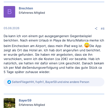
Brechten
B
Erfahrenes Mitglied
05.06.2026
#8
Da kann ich von einem gut ausgegangenen Gegenbeispiel
berichten. Nach einem Urlaub in Playa de Muro/Mallorca merke ich
beim Einchecken am Airport, dass mein iPad weg ist.
Die App
zeigt als Ort das Hotel an. Ich hab dort angerufen und berichtet.
er wurde gefunden. Sie haben mir angeboten, dass sie ihn
verschicken, wenn ich die Kosten (ca 20€) vor bezahle. Hab ich
natürlich, sie hatten mir dafür einen Link geschickt. Danach bekam
ich per Mail dieSendungsverfolgung und hatte das gute Stück ca
5 Tage später zuhause wieder.
R
SeltenFliegerHH
,
fvpfn1
,
Bayer59
und eine andere Person
e
a
k
t
Bayer59
i
o
Erfahrenes Mitglied