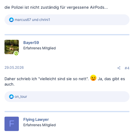
die Polizei ist nicht zuständig für vergessene AirPods...
R
marcus67
und
chrini1
e
a
k
t
Bayer59
i
o
Erfahrenes Mitglied
n
e
n
:
29.05.2026
#4
Daher schrieb ich "vielleicht sind sie so nett".
Ja, das gibt es
auch.
R
on_tour
e
a
k
t
Flying Lawyer
i
F
o
Erfahrenes Mitglied
n