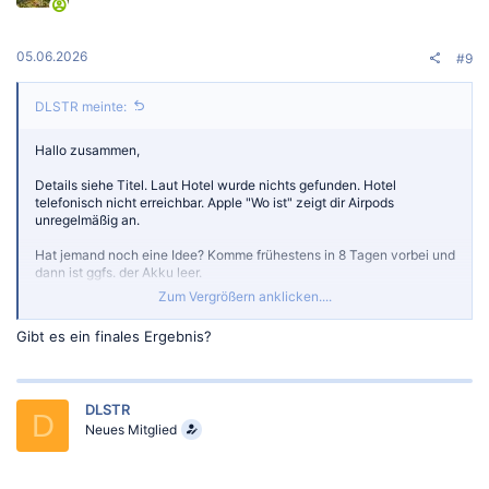
n
e
n
:
05.06.2026
#9
DLSTR meinte:
Hallo zusammen,
Details siehe Titel. Laut Hotel wurde nichts gefunden. Hotel
telefonisch nicht erreichbar. Apple "Wo ist" zeigt dir Airpods
unregelmäßig an.
Hat jemand noch eine Idee? Komme frühestens in 8 Tagen vorbei und
dann ist ggfs. der Akku leer.
Zum Vergrößern anklicken....
Viele Grüße
Gibt es ein finales Ergebnis?
DLSTR
D
Neues Mitglied