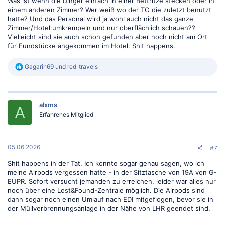
Was ist wenn die Dinger einfach in einer Bettritze stecken oder in
einem anderen Zimmer? Wer weiß wo der TO die zuletzt benutzt
hatte? Und das Personal wird ja wohl auch nicht das ganze
Zimmer/Hotel umkrempeln und nur oberflächlich schauen??
Vielleicht sind sie auch schon gefunden aber noch nicht am Ort
für Fundstücke angekommen im Hotel. Shit happens.
R
Gagarin69
und
red_travels
e
a
k
t
alxms
i
A
o
Erfahrenes Mitglied
n
e
n
:
05.06.2026
#7
Shit happens in der Tat. Ich konnte sogar genau sagen, wo ich
meine Airpods vergessen hatte - in der Sitztasche von 19A von G-
EUPR. Sofort versucht jemanden zu erreichen, leider war alles nur
noch über eine Lost&Found-Zentrale möglich. Die Airpods sind
dann sogar noch einen Umlauf nach EDI mitgeflogen, bevor sie in
der Müllverbrennungsanlage in der Nähe von LHR geendet sind.