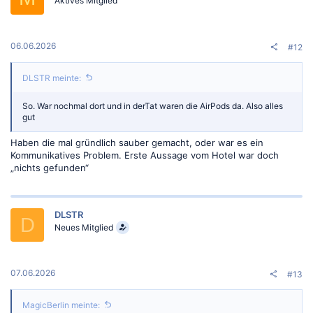
o
Aktives Mitglied
n
e
n
:
06.06.2026
#12
DLSTR meinte:
So. War nochmal dort und in derTat waren die AirPods da. Also alles
gut
Haben die mal gründlich sauber gemacht, oder war es ein
Kommunikatives Problem. Erste Aussage vom Hotel war doch
„nichts gefunden“
DLSTR
D
Neues Mitglied
07.06.2026
#13
MagicBerlin meinte: