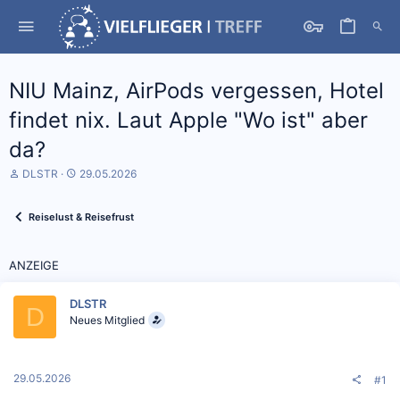
NIU Mainz, AirPods vergessen, Hotel
findet nix. Laut Apple "Wo ist" aber
da?
S
D
DLSTR
29.05.2026
t
a
a
t
r
u
Reiselust & Reisefrust
t
m
e
S
r
t
ANZEIGE
*
a
i
r
n
t
DLSTR
D
Neues Mitglied
29.05.2026
#1