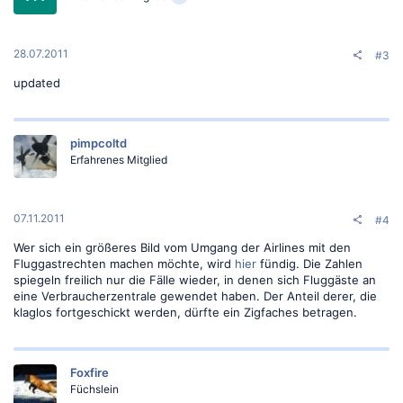
n
e
n
:
28.07.2011
#3
updated
pimpcoltd
Erfahrenes Mitglied
07.11.2011
#4
Wer sich ein größeres Bild vom Umgang der Airlines mit den
Fluggastrechten machen möchte, wird
hier
fündig. Die Zahlen
spiegeln freilich nur die Fälle wieder, in denen sich Fluggäste an
eine Verbraucherzentrale gewendet haben. Der Anteil derer, die
klaglos fortgeschickt werden, dürfte ein Zigfaches betragen.
Foxfire
Füchslein