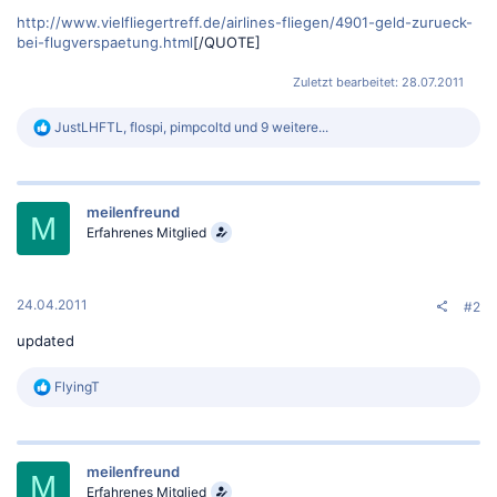
http://www.vielfliegertreff.de/airlines-fliegen/4901-geld-zurueck-
bei-flugverspaetung.html
[/QUOTE]
Zuletzt bearbeitet:
28.07.2011
R
JustLHFTL
,
flospi
,
pimpcoltd
und 9 weitere...
e
a
k
t
meilenfreund
i
M
o
Erfahrenes Mitglied
n
e
n
:
24.04.2011
#2
updated
R
FlyingT
e
a
k
t
meilenfreund
i
M
o
Erfahrenes Mitglied