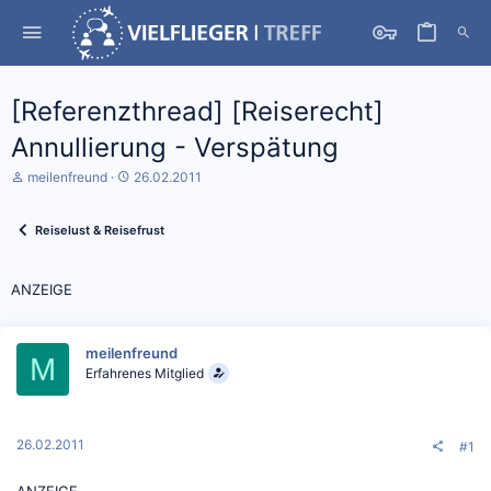
[Referenzthread] [Reiserecht]
Annullierung - Verspätung
S
D
meilenfreund
26.02.2011
t
a
a
t
r
u
Reiselust & Reisefrust
t
m
e
S
r
t
ANZEIGE
*
a
i
r
n
t
meilenfreund
M
Erfahrenes Mitglied
26.02.2011
#1
ANZEIGE