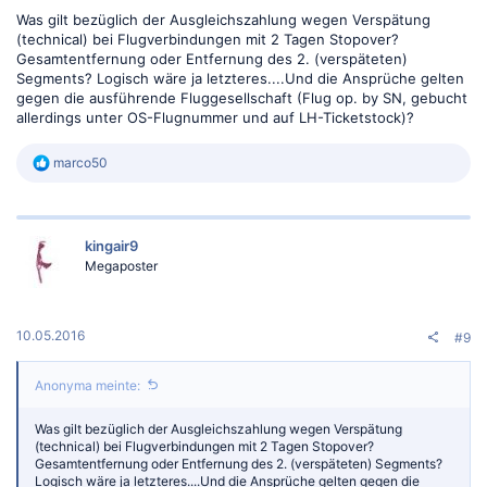
Was gilt bezüglich der Ausgleichszahlung wegen Verspätung
(technical) bei Flugverbindungen mit 2 Tagen Stopover?
Gesamtentfernung oder Entfernung des 2. (verspäteten)
Segments? Logisch wäre ja letzteres....Und die Ansprüche gelten
gegen die ausführende Fluggesellschaft (Flug op. by SN, gebucht
allerdings unter OS-Flugnummer und auf LH-Ticketstock)?
R
marco50
e
a
k
t
kingair9
i
o
Megaposter
n
e
n
:
10.05.2016
#9
Anonyma meinte:
Was gilt bezüglich der Ausgleichszahlung wegen Verspätung
(technical) bei Flugverbindungen mit 2 Tagen Stopover?
Gesamtentfernung oder Entfernung des 2. (verspäteten) Segments?
Logisch wäre ja letzteres....Und die Ansprüche gelten gegen die