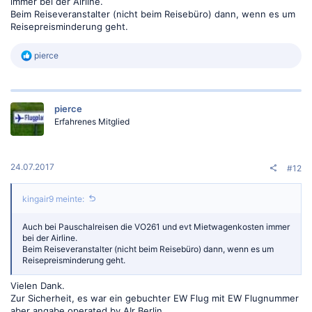
immer bei der Airline.
Beim Reiseveranstalter (nicht beim Reisebüro) dann, wenn es um
Reisepreisminderung geht.
R
pierce
e
a
k
t
pierce
i
o
Erfahrenes Mitglied
n
e
n
:
24.07.2017
#12
kingair9 meinte:
Auch bei Pauschalreisen die VO261 und evt Mietwagenkosten immer
bei der Airline.
Beim Reiseveranstalter (nicht beim Reisebüro) dann, wenn es um
Reisepreisminderung geht.
Vielen Dank.
Zur Sicherheit, es war ein gebuchter EW Flug mit EW Flugnummer
aber angabe operated by AIr Berlin.