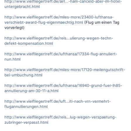
http://www.vielfliegertreff.de/airl...-ham-canceld-aber-im-hotel-
untergebracht.html
http://www.vielfliegertreff.de/miles-more/23400-lufthansa-
verschiebt-award-flug-eigenmaechtig.html
(Flug um einen Tag
vorverlegt)
http://www.vielfliegertreff.de/reis...ulierung-wegen-techn-
defekt-kompensation.html
http://www.vielfliegertreff.de/lufthansa/17334-flug-annuliert-
nun.html
http://www.vielfliegertreff.de/miles-more/17120-meilengutschrift-
bei-umbuchung.html
http://www.vielfliegertreff.de/lufthansa/16940-grund-fuer-lh85-
annullierung-am-30-11-a.html
http://www.vielfliegertreff.de/luft...iti-nach-vrn-vermehrt-
flugannullierungen.html
http://www.vielfliegertreff.de/reis...lug-wegen-verspaetung-
zubringer-verpasst.html