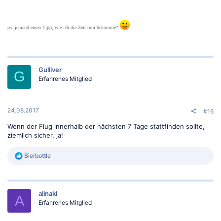
ps: jemand einen Tipp, wie ich die Zeit rum bekomme?
Gulliver
G
Erfahrenes Mitglied
24.08.2017
#16
Wenn der Flug innerhalb der nächsten 7 Tage stattfinden sollte,
ziemlich sicher, ja!
R
Bierbottle
e
a
k
t
alinakl
i
A
o
Erfahrenes Mitglied
n
e