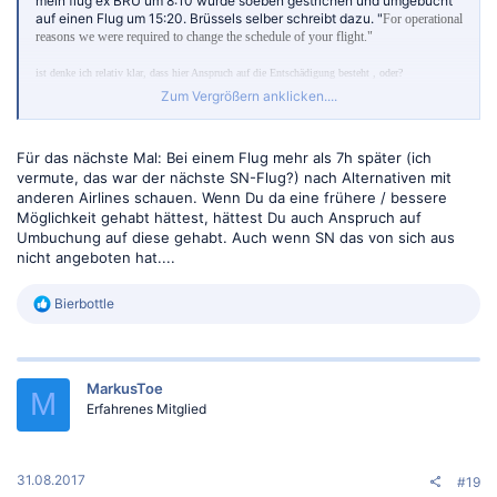
mein flug ex BRU um 8:10 wurde soeben gestrichen und umgebucht
auf einen Flug um 15:20. Brüssels selber schreibt dazu. "
For operational
reasons we were required to change the schedule of your flight."
ist denke ich relativ klar, dass hier Anspruch auf die Entschädigung besteht , oder?
Zum Vergrößern anklicken....
ps: jemand einen Tipp, wie ich die Zeit rum bekomme?
Für das nächste Mal: Bei einem Flug mehr als 7h später (ich
vermute, das war der nächste SN-Flug?) nach Alternativen mit
anderen Airlines schauen. Wenn Du da eine frühere / bessere
Möglichkeit gehabt hättest, hättest Du auch Anspruch auf
Umbuchung auf diese gehabt. Auch wenn SN das von sich aus
nicht angeboten hat....
R
Bierbottle
e
a
k
t
MarkusToe
i
M
o
Erfahrenes Mitglied
n
e
n
:
31.08.2017
#19