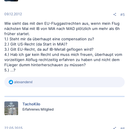
09.12.2012
#5
Wie sieht das mit den EU-Fluggastrechten aus, wenn mein Flug
nächsten Mai mit IB von MIA nach MAD plötzlich um mehr als 6h
früher startet.
1.) Steht mir da überhaupt eine compensation zu?
2.) Gilt US-Recht (da Start in MIA)?
3.) Gilt EU-Recht, da auf IB-Metall geflogen wird?
4.) Hab ich gar kein Recht und muss mich freuen, überhaupt vom
vorzeitigen Abflug rechtzeitig erfahren zu haben und nicht dem
FLieger dumm hinterherschauen zu müssen?
5.) ...?
R
alexanderxl
e
a
k
t
TachoKilo
i
o
Erfahrenes Mitglied
n
e
n
:
22.05.2015
#6