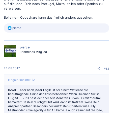
auf die Idee, Dich nach Portugal, Malta, Italien oder Spanien zu
verweisen.
Bei einem Codeshare kann das freilich anders aussehen.
R
pierce
e
a
k
t
pierce
i
o
Erfahrenes Mitglied
n
e
n
:
24.08.2017
#14
kingair9 meinte:
IANAL - aber nach
jeder
Logik ist bei einem Wetlease die
beauftragende Airline der Ansprechpartner. Wenn Du einen Swiss-
Flug NUE-ZRH hast, der aber seit Monaten zB von OS mit "neutral
bemalter" Dash-8 durchgeführt wird, dann ist trotzem Swiss Dein
Ansprechpartner. Besonders bei kurzfristen Chartern wie HiFly,
Mistral oder PrivelegeStyle für AB käme ja auch keiner auf die Idee,