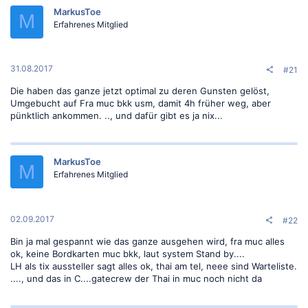
MarkusToe
M
Erfahrenes Mitglied
31.08.2017
#21
Die haben das ganze jetzt optimal zu deren Gunsten gelöst,
Umgebucht auf Fra muc bkk usm, damit 4h früher weg, aber
pünktlich ankommen. .., und dafür gibt es ja nix...
MarkusToe
M
Erfahrenes Mitglied
02.09.2017
#22
Bin ja mal gespannt wie das ganze ausgehen wird, fra muc alles
ok, keine Bordkarten muc bkk, laut system Stand by....
LH als tix aussteller sagt alles ok, thai am tel, neee sind Warteliste.
...., und das in C....gatecrew der Thai in muc noch nicht da