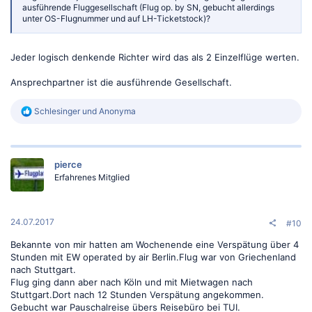
ausführende Fluggesellschaft (Flug op. by SN, gebucht allerdings
unter OS-Flugnummer und auf LH-Ticketstock)?
Jeder logisch denkende Richter wird das als 2 Einzelflüge werten.
Ansprechpartner ist die ausführende Gesellschaft.
R
Schlesinger
und
Anonyma
e
a
k
t
pierce
i
o
Erfahrenes Mitglied
n
e
n
:
24.07.2017
#10
Bekannte von mir hatten am Wochenende eine Verspätung über 4
Stunden mit EW operated by air Berlin.Flug war von Griechenland
nach Stuttgart.
Flug ging dann aber nach Köln und mit Mietwagen nach
Stuttgart.Dort nach 12 Stunden Verspätung angekommen.
Gebucht war Pauschalreise übers Reisebüro bei TUI.