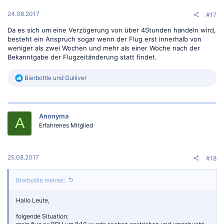
n
:
24.08.2017
#17
Da es sich um eine Verzögerung von über 4Stunden handeln wird,
besteht ein Anspruch sogar wenn der Flug erst innerhalb von
weniger als zwei Wochen und mehr als einer Woche nach der
Bekanntgabe der Flugzeitänderung statt findet.
R
Bierbottle
und
Gulliver
e
a
k
t
Anonyma
i
A
o
Erfahrenes Mitglied
n
e
n
:
25.08.2017
#18
Bierbottle meinte:
Hallo Leute,
folgende Situation: