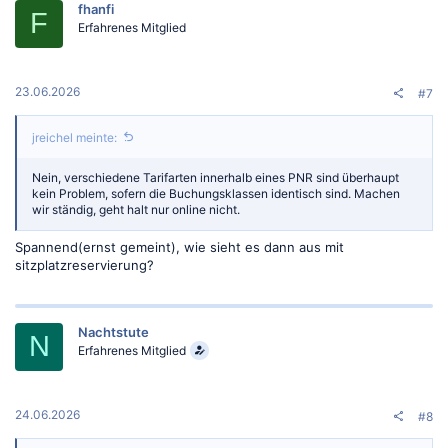
fhanfi
i
F
o
Erfahrenes Mitglied
n
e
n
:
23.06.2026
#7
jreichel meinte:
Nein, verschiedene Tarifarten innerhalb eines PNR sind überhaupt
kein Problem, sofern die Buchungsklassen identisch sind. Machen
wir ständig, geht halt nur online nicht.
Spannend(ernst gemeint), wie sieht es dann aus mit
sitzplatzreservierung?
Nachtstute
N
Erfahrenes Mitglied
24.06.2026
#8