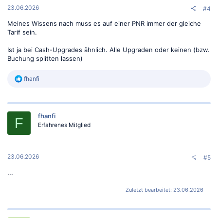
:
23.06.2026
#4
Meines Wissens nach muss es auf einer PNR immer der gleiche
Tarif sein.
Ist ja bei Cash-Upgrades ähnlich. Alle Upgraden oder keinen (bzw.
Buchung splitten lassen)
R
fhanfi
e
a
k
t
fhanfi
i
F
o
Erfahrenes Mitglied
n
e
n
:
23.06.2026
#5
...
Zuletzt bearbeitet:
23.06.2026