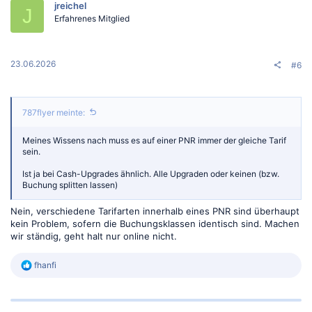
jreichel
J
Erfahrenes Mitglied
23.06.2026
#6
787flyer meinte:
Meines Wissens nach muss es auf einer PNR immer der gleiche Tarif
sein.
Ist ja bei Cash-Upgrades ähnlich. Alle Upgraden oder keinen (bzw.
Buchung splitten lassen)
Nein, verschiedene Tarifarten innerhalb eines PNR sind überhaupt
kein Problem, sofern die Buchungsklassen identisch sind. Machen
wir ständig, geht halt nur online nicht.
R
fhanfi
e
a
k
t