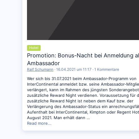
Hotel
Promotion: Bonus-Nacht bei Anmeldung al
Ambassador
Ralf Schumann
16.04.2021 um 11:17
1 Kommentare
Wer sich bis 31.07.2021 beim Ambassador-Programm von
InterContinental anmeldet bzw. seine Ambassador-Mitgli
verlängert, kann im Rahmen des jüngsten Sonderangebot
zusätzliche Reward Night verdienen. Voraussetzung für d
zusätzliche Reward Night ist neben dem Kauf bzw. der
Verlängerung des Ambassador-Status ein anrechnungsfä
Aufenthalt bei InterContinental, Kimpton oder Regent Hote
August 2021. Man erhält dann …
Read more...