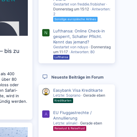
Gestartet von freddie.frobisher
Donnerstag um 15:12
Antworten:
2
Sonstige europäische Airlines
Lufthansa: Online Check-in
N
gesperrt, Schalter Pflicht.
Kennt das jemand?
Gestartet von nduyo
Donnerstag
– bis zu
um 11:17
Antworten: 80
Lufthansa
 als 400
Neueste Beiträge im Forum
 über 80
hloss oder
Easybank Visa Kreditkarte
n Safari-
Letzte: Soprano
Gerade eben
e, wird in
Kreditkarten
fündig werden.
EU Fluggastrechte /
A
Annullierung
Letzte: alinakl
Gerade eben
Reiselust & Reisefrust