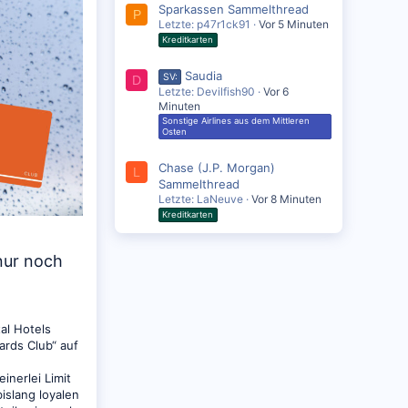
Sparkassen Sammelthread
P
Letzte: p47r1ck91
Vor 5 Minuten
Kreditkarten
Saudia
SV:
D
Letzte: Devilfish90
Vor 6
Minuten
Sonstige Airlines aus dem Mittleren
Osten
Chase (J.P. Morgan)
L
Sammelthread
Letzte: LaNeuve
Vor 8 Minuten
Kreditkarten
nur noch
al Hotels
rds Club“ auf
nerlei Limit
islang loyalen