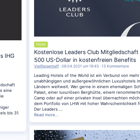
Hotel
Kostenlose Leaders Club Mitgliedschaft 
s IHG
500 US-Dollar in kostenfreien Benefits
Vielfliegertreff
08.04.2021 um 19:45
13 Kommentare
Leading Hotels of the World ist ein Verbund von mehr
unabhängigen und außergewöhnlichen Luxushotels in
edschaft
Ländern weltweit. Wer gerne in einem ehemaligen Sc
s eine
Palast, einer luxuriösen Berghütte, einem renommierte
ie
Camp oder auf einer privaten Insel übernachten möcht
dem Portfolio von LHW mit hoher Wahrscheinlichkeit 
higer
Der Leaders …
ls bis 31.
Read more...