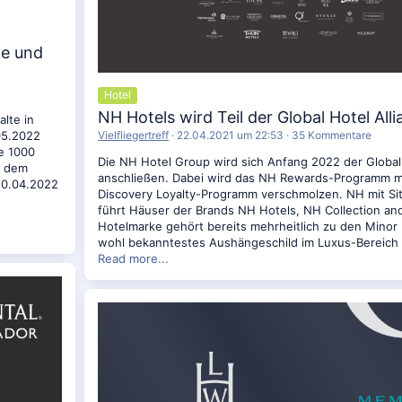
te und
Hotel
NH Hotels wird Teil der Global Hotel All
lte in
Vielfliegertreff
22.04.2021 um 22:53
35 Kommentare
05.2022
ie 1000
Die NH Hotel Group wird sich Anfang 2022 der Global 
n dem
anschließen. Dabei wird das NH Rewards-Programm m
 20.04.2022
Discovery Loyalty-Programm verschmolzen. NH mit Sit
führt Häuser der Brands NH Hotels, NH Collection an
Hotelmarke gehört bereits mehrheitlich zu den Minor
wohl bekanntestes Aushängeschild im Luxus-Bereich
Read more...