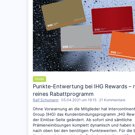
Hotel
Punkte-Entwertung bei IHG Rewards – 
reines Rabattprogramm
Ralf Schumann
05.04.2021 um 19:15
21 Kommentare
Ohne Vorwarnung an die Mitglieder hat Intercontinent
Group (IHG) das Kundenbindungsprogramm „IHG Rewa
der Einlöse-Seite geändert. Ab sofort sind sämtliche
Prämieneinlösungen komplett dynamisch und haben kei
nach oben bei den benötigen Punktewerten. Für die b