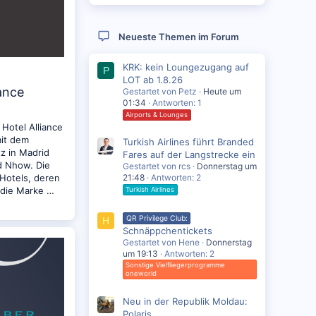
Neueste Themen im Forum
KRK: kein Loungezugang auf
P
LOT ab 1.8.26
iance
Gestartet von Petz
Heute um
01:34
Antworten: 1
Airports & Lounges
Hotel Alliance
it dem
Turkish Airlines führt Branded
z in Madrid
Fares auf der Langstrecke ein
d Nhow. Die
Gestartet von rcs
Donnerstag um
 Hotels, deren
21:48
Antworten: 2
 die Marke …
Turkish Airlines
QR Privilege Club:
H
Schnäppchentickets
Gestartet von Hene
Donnerstag
um 19:13
Antworten: 2
Sonstige Vielfliegerprogramme
oneworld
Neu in der Republik Moldau:
Polaris