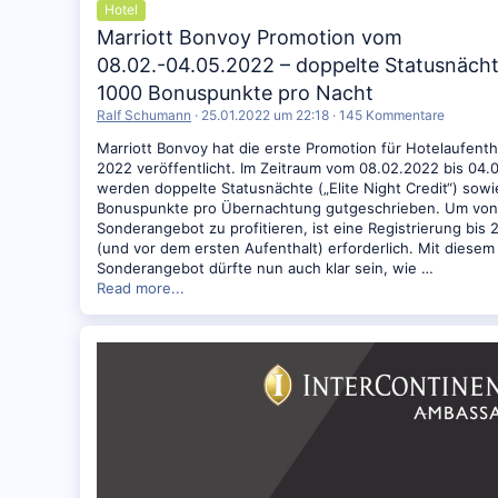
Hotel
Marriott Bonvoy Promotion vom
08.02.-04.05.2022 – doppelte Statusnäch
1000 Bonuspunkte pro Nacht
Ralf Schumann
25.01.2022 um 22:18
145 Kommentare
Marriott Bonvoy hat die erste Promotion für Hotelaufentha
2022 veröffentlicht. Im Zeitraum vom 08.02.2022 bis 04.
werden doppelte Statusnächte („Elite Night Credit“) sow
Bonuspunkte pro Übernachtung gutgeschrieben. Um vo
Sonderangebot zu profitieren, ist eine Registrierung bis
(und vor dem ersten Aufenthalt) erforderlich. Mit diesem
Sonderangebot dürfte nun auch klar sein, wie …
Read more...