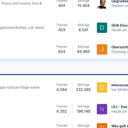
Themen
Beiträge
 Plaza und Country Inns &
404
15.404
Gestern u
Themen
Beiträge
D
ogrammen/Ketten, z.B. Melia
403
8.541
Heute um 
Themen
Beiträge
J
654
84.969
Dienstag 
Themen
Beiträge
D
ipps rund um Flüge sowie
6.084
232.092
Vor 36 Mi
Themen
Beiträge
N
6.352
196.149
Heute um 
Themen
Beiträge