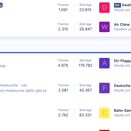
Saud
Themen
Beiträge
u
SV:
D
1.091
23.815
Heute um 
Themen
Beiträge
W
2.315
26.847
Gestern u
Themen
Beiträge
A
4.876
179.782
Heute um 
wegs
terkünfte - inkl.
Themen
Beiträge
F
2.081
43.367
Heute um 
ine Hotelsuche (dafür gibt es
Themen
Beiträge
Bahn-Sam
C
2.742
83.331
Heute um 