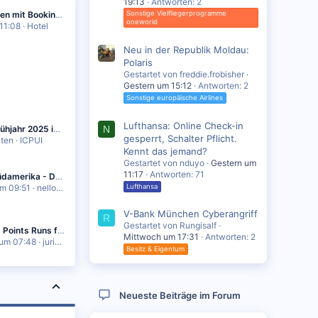
19:13
Antworten: 2
Erfahrungen mit Booking.com?
Sonstige Vielfliegerprogramme
oneworld
11:08
Hotel
Neu in der Republik Moldau:
Polaris
Gestartet von freddie.frobisher
Gestern um 15:12
Antworten: 2
Sonstige europäische Airlines
Lufthansa: Online Check-in
USA im Frühjahr 2025 in C um 1250€ (DUB-USA-Spanien)
N
gesperrt, Schalter Pflicht.
uten
ICPUI
Kennt das jemand?
Gestartet von nduyo
Gestern um
11:17
Antworten: 71
IB: EU - Südamerika - DE ab 136€
m 09:51
nello1985
Lufthansa
V-Bank München Cyberangriff
R
Gestartet von Rungisalf
Qualifying Points Runs für M&M ab 2024
Mittwoch um 17:31
Antworten: 2
um 07:48
juriedl
Besitz & Eigentum
Neueste Beiträge im Forum