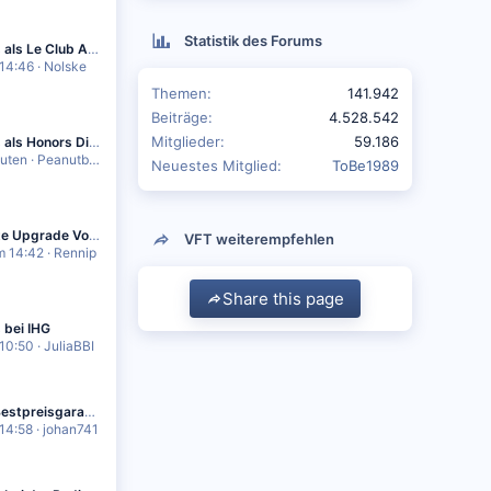
Statistik des Forums
Upgrades als Le Club Accorhotels Gold / Platinum
14:46
Nolske
Themen
141.942
Beiträge
4.528.542
Mitglieder
59.186
Upgrades als Honors Diamond - Sammelthread
nuten
Peanutbutter
Neuestes Mitglied
ToBe1989
Hyatt Suite Upgrade Voucher
VFT weiterempfehlen
m 14:42
Rennip
Share this page
 bei IHG
10:50
JuliaBBI
Marriott Bestpreisgarantie
14:58
johan741