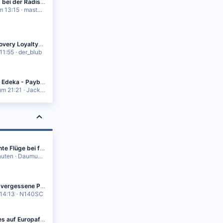
Upgrades bei der Radisson Rewards - Premium und VIP
m 13:15
masterpainrules
GHA Discovery Loyalty-Programm - Änderungen kommen im Dezember 2021
11:55
der_blub
Übersicht Edeka - Payback Coupons & Codes
um 21:21
Jackson0815
Interessante Flüge bei flightradar24.com
nuten
Daumueller
LEJ - Das vergessene Potenzial
14:13
N140SC
Was gab es auf Europaflügen in der Business Class zu Essen?