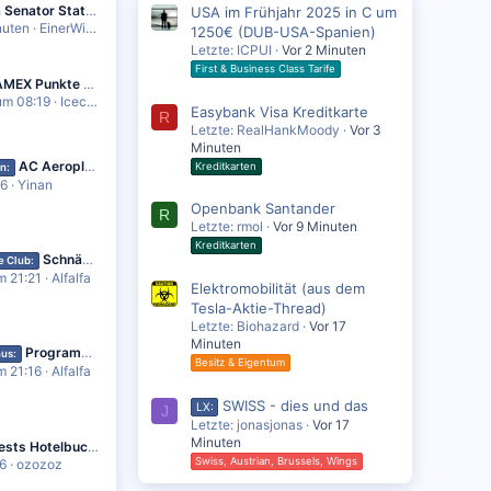
Lufthansa Senator Status kaufen - Seriös?
USA im Frühjahr 2025 in C um
nuten
EinerWieKeiner
1250€ (DUB-USA-Spanien)
Letzte: ICPUI
Vor 2 Minuten
First & Business Class Tarife
140.000 AMEX Punkte sinnvoll einsetzen
um 08:19
Icecreamman
Easybank Visa Kreditkarte
R
Letzte: RealHankMoody
Vor 3
Minuten
AC Aeroplan Prämienflug Umbuchung
Kreditkarten
n:
26
Yinan
Openbank Santander
R
Letzte: rmol
Vor 9 Minuten
Kreditkarten
Schnäppchentickets
e Club:
m 21:21
Alfalfa
Elektromobilität (aus dem
Tesla-Aktie-Thread)
Letzte: Biohazard
Vor 17
Minuten
Programmänderungen ab 1.10.2025
us:
Besitz & Eigentum
m 21:16
Alfalfa
SWISS - dies und das
LX:
J
Letzte: jonasjonas
Vor 17
Minuten
Etihad Guests Hotelbuchung mit Punkten nicht beim Hotel angekommen trotz "Booking confirmed"
Swiss, Austrian, Brussels, Wings
6
ozozoz