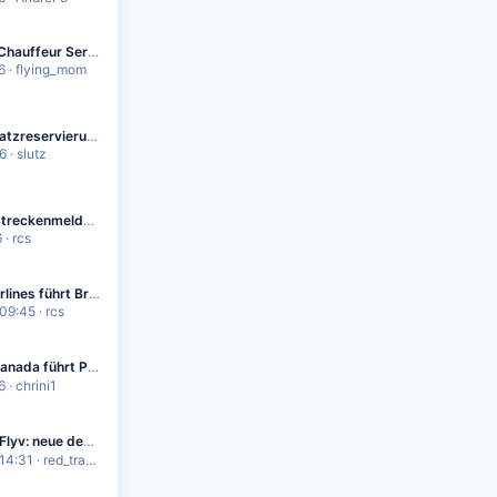
Emirates Chauffeur Service - 4 Personen
6
flying_mom
SQ: Sitzplatzreservierung in Business Lite ab Juni 2026 eingeschränkt
6
slutz
Aktuelle Streckenmeldungen
6
rcs
Turkish Airlines führt Branded Fares auf der Langstrecke ein
09:45
rcs
mium Economy Basic und Business Class Basic Tarife ein
6
chrini1
Flyv: neue deutsche Regionalairline?!
14:31
red_travels