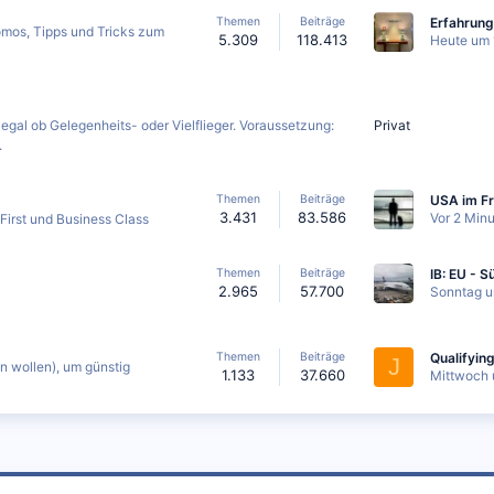
Themen
Beiträge
romos, Tipps und Tricks zum
5.309
118.413
Heute um 
Privat
egal ob Gelegenheits- oder Vielflieger. Voraussetzung:
.
Themen
Beiträge
3.431
83.586
Vor 2 Min
r First und Business Class
Themen
Beiträge
2.965
57.700
Sonntag u
Themen
Beiträge
J
en wollen), um günstig
1.133
37.660
Mittwoch 