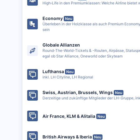
High‐Life in den Premiumklassen: Welche Airline bietet
Economy
Neu
Überleben in der Holzklasse als auch Premium Economy
sein
Globale Allianzen
Round-The-World-Tickets & -Routen, Airpässe, Statuspri
egal ob Star Alliance, Oneworld oder Skyteam
Lufthansa
Neu
inkl. LH Cityline, LH Regional
Swiss, Austrian, Brussels, Wings
Neu
Derzeitige und zukünftige Mitglieder der LH-Gruppe, in
Air France, KLM & Alitalia
Neu
British Airways & Iberia
Neu