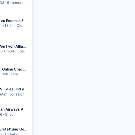
08:16
peedeejay
Was gabs zu Essen in ECO auf euren Europaflügen?
um 18:24
ClutchRadar
Wird der Wert von Allianzen wird massiv überschätzt -oder: sind Allianzen inzwischen überflüßig?
6
Onkel Dubai
Lufthansa: Online Check-in gesperrt, Schalter Pflicht. Kennt das jemand?
nuten
ilam
 - dies und das
nuten
jonasjonas
 Airways AMS-BER
26
Grisch
tung Downgrade / Preisbasis
6
AndreFo