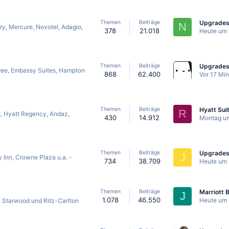
Themen
Beiträge
N
y, Mercure, Novotel, Adagio,
378
21.018
Heute um 
Themen
Beiträge
ree, Embassy Suites, Hampton
868
62.400
Vor 17 Mi
Themen
Beiträge
R
, Hyatt Regency, Andaz,
430
14.912
Montag u
Themen
Beiträge
Upgrades
J
 Inn, Crowne Plaza u.a. -
734
38.709
Heute um 
Themen
Beiträge
J
1.078
46.550
Heute um 
 Starwood und Ritz-Carlton