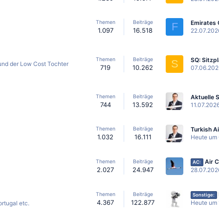
Themen
Beiträge
F
1.097
16.518
22.07.202
Themen
Beiträge
S
r und der Low Cost Tochter
719
10.262
07.06.202
Themen
Beiträge
744
13.592
11.07.202
Themen
Beiträge
1.032
16.111
Heute um 
Air Canada führt Pre
Themen
Beiträge
AC:
2.027
24.947
28.07.202
Themen
Beiträge
Sonstige:
4.367
122.877
Heute um 
rtugal etc.