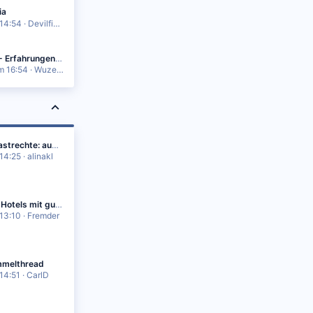
ia
14:54
Devilfish90
Air China - Erfahrungen und Tipps?
m 16:54
Wuzefelix
EU-Fluggastrechte: außergewöhnliche Umstände und zumutbare Maßnahmen
14:25
alinakl
Deutsche Hotels mit guten Klimaanlagen
13:10
Fremder
melthread
14:51
CarlD