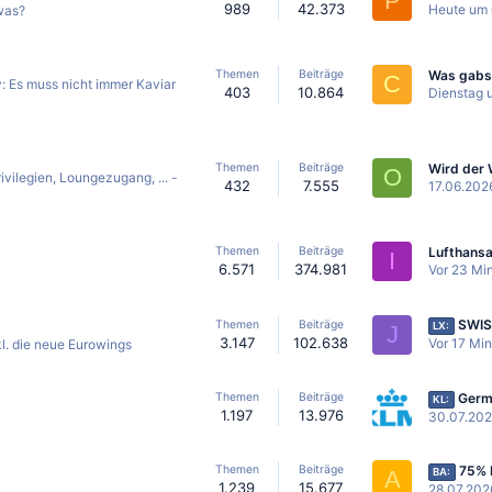
P
989
42.373
Heute um 
 was?
Themen
Beiträge
C
: Es muss nicht immer Kaviar
403
10.864
Dienstag 
Themen
Beiträge
O
vilegien, Loungezugang, ... -
432
7.555
17.06.202
Themen
Beiträge
I
6.571
374.981
Vor 23 Mi
SWISS
Themen
Beiträge
LX:
J
3.147
102.638
Vor 17 Mi
kl. die neue Eurowings
German
Themen
Beiträge
KL:
1.197
13.976
30.07.20
75% Erstat
Themen
Beiträge
BA:
A
1.239
15.677
28.07.202