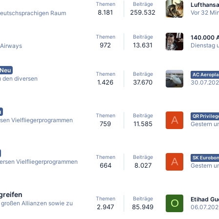
Themen
Beiträge
8.181
259.532
Vor 32 Mi
 deutschsprachigen Raum
Themen
Beiträge
972
13.631
Dienstag 
 Airways
Neu
Themen
Beiträge
AC Aeropla
u den diversen
1.426
37.670
30.07.20
u
Themen
Beiträge
QR Privileg
A
rsen Vielfliegerprogrammen
759
11.585
Gestern u
Themen
Beiträge
SK Eurobon
A
versen Vielfliegerprogrammen
664
8.027
Gestern u
greifen
Themen
Beiträge
O
 großen Allianzen sowie zu
2.947
85.949
06.07.202