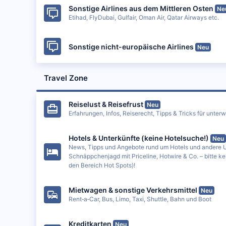
Sonstige Airlines aus dem Mittleren Osten
Ne
Etihad, FlyDubai, Gulfair, Oman Air, Qatar Airways etc.
Sonstige nicht-europäische Airlines
Neu
Travel Zone
Reiselust & Reisefrust
Neu
Erfahrungen, Infos, Reiserecht, Tipps & Tricks für unter
Hotels & Unterkünfte (keine Hotelsuche!)
Neu
News, Tipps und Angebote rund um Hotels und andere Un
Schnäppchenjagd mit Priceline, Hotwire & Co. – bitte ke
den Bereich Hot Spots)!
Mietwagen & sonstige Verkehrsmittel
Neu
Rent‐a‐Car, Bus, Limo, Taxi, Shuttle, Bahn und Boot
Kreditkarten
Neu