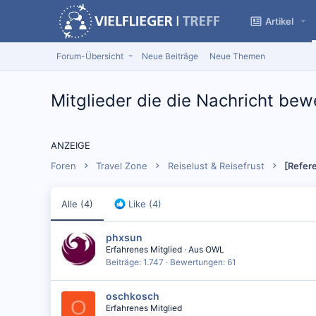
Artikel
Forum-Übersicht
Neue Beiträge
Neue Themen
Mitglieder die die Nachricht be
ANZEIGE
Foren
Travel Zone
Reiselust & Reisefrust
[Refer
Alle
(4)
Like
(4)
phxsun
Erfahrenes Mitglied
·
Aus
OWL
Beiträge
1.747
Bewertungen
61
oschkosch
O
Erfahrenes Mitglied