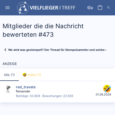
Mitglieder die die Nachricht
bewerteten #473
Wo wird was gestempelt? Der Thread für Stempelsammler und solche die es
ANZEIGE
Alle
(1)
Haha
(1)
red_travels
Reisender
01.06.2026
Beiträge
30.808
Bewertungen
22.936