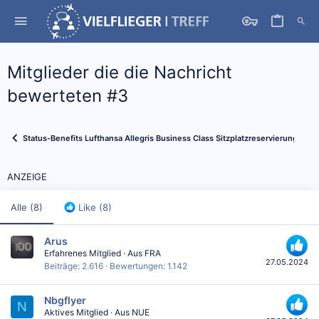
Mitglieder die die Nachricht
bewerteten #3
Status-Benefits Lufthansa Allegris Business Class Sitzplatzreservierungen
ANZEIGE
Alle
(8)
Like
(8)
Arus
Erfahrenes Mitglied
·
Aus
FRA
27.05.2024
Beiträge
2.616
Bewertungen
1.142
Nbgflyer
N
Aktives Mitglied
·
Aus
NUE