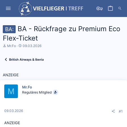
BA - Rückfrage zu Premium Eco
BA:
Flex-Ticket
S
D
Mr.Fo
09.03.2026
t
a
a
t
r
u
British Airways & Iberia
t
m
e
S
r
t
ANZEIGE
*
a
i
r
n
t
Mr.Fo
M
Reguläres Mitglied
09.03.2026
#1
ANZEIGE