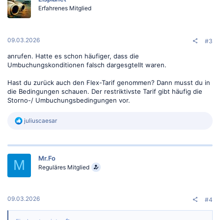
Erfahrenes Mitglied
09.03.2026
#3
anrufen. Hatte es schon häufiger, dass die
Umbuchungskonditionen falsch dargesgtellt waren.
Hast du zurück auch den Flex-Tarif genommen? Dann musst du in
die Bedingungen schauen. Der restriktivste Tarif gibt häufig die
Storno-/ Umbuchungsbedingungen vor.
R
juliuscaesar
e
a
k
t
Mr.Fo
i
M
o
Reguläres Mitglied
n
e
n
:
09.03.2026
#4