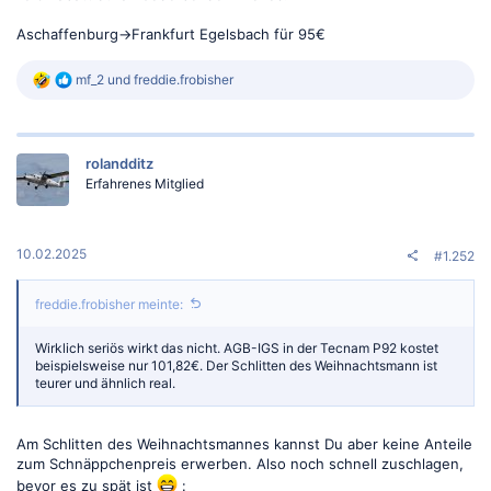
Aschaffenburg->Frankfurt Egelsbach für 95€
R
mf_2
und
freddie.frobisher
e
a
k
t
rolandditz
i
o
Erfahrenes Mitglied
n
e
n
:
10.02.2025
#1.252
freddie.frobisher meinte:
Wirklich seriös wirkt das nicht. AGB-IGS in der Tecnam P92 kostet
beispielsweise nur 101,82€. Der Schlitten des Weihnachtsmann ist
teurer und ähnlich real.
Am Schlitten des Weihnachtsmannes kannst Du aber keine Anteile
zum Schnäppchenpreis erwerben. Also noch schnell zuschlagen,
bevor es zu spät ist
: