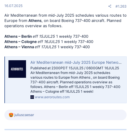
16.07.2025
#1.263
Air Mediterranean from mid-July 2025 schedules various routes to
Europe from
Athens
, on board Boeing 737-400 aircraft. Planned
operations overview as follows.
Athens – Berlin
eff 15JUL25
1 weekly 737-400
Athens – Cologne
eff 16JUL25
1 weekly 737-400
Athens – Vienna
eff 17JUL25
1 weekly 737-400
Air Mediterranean mid-July 2025 Europe Network Additions — AeroRoutes
Published at 2300PDT 15JUL25 / 0600GMT 16JUL25
Air Mediterranean from mid-July 2025 schedules
various routes to Europe from Athens , on board Boeing
737-400 aircraft. Planned operations overview as
follows. Athens – Berlin eff 15JUL25 1 weekly 737-400
Athens – Cologne eff 16JUL25 1 weekl
www.aeroroutes.com
R
juliuscaesar
e
a
k