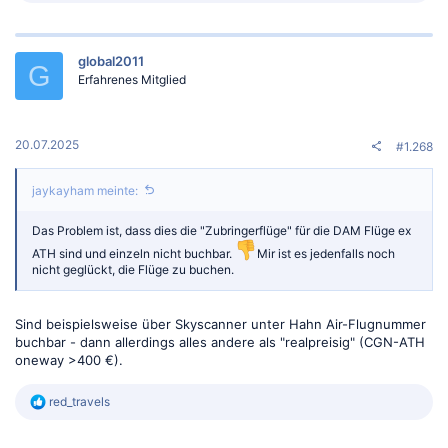
a
k
t
global2011
i
G
o
Erfahrenes Mitglied
n
e
n
:
20.07.2025
#1.268
jaykayham meinte:
Das Problem ist, dass dies die "Zubringerflüge" für die DAM Flüge ex
ATH sind und einzeln nicht buchbar.
Mir ist es jedenfalls noch
nicht geglückt, die Flüge zu buchen.
Sind beispielsweise über Skyscanner unter Hahn Air-Flugnummer
buchbar - dann allerdings alles andere als "realpreisig" (CGN-ATH
oneway >400 €).
R
red_travels
e
a