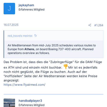
t
jaykayham
i
J
o
Erfahrenes Mitglied
n
e
n
:
16.07.2025
#1.264
red_travels meinte:
Air Mediterranean from mid-July 2025 schedules various routes to
Europe from
Athens
, on board Boeing 737-400 aircraft. Planned
operations overview as follows.
Das Problem ist, dass dies die "Zubringerflüge" für die DAM Flüge
ex ATH sind und einzeln nicht buchbar.
Mir ist es jedenfalls
noch nicht geglückt, die Flüge zu buchen. Auch auf der
"inoffiziellen" Seite der Air Mediterranean werden keine Preise
angezeigt:
https://www.flyairmed.com/
handballplayer3
Erfahrenes Mitglied