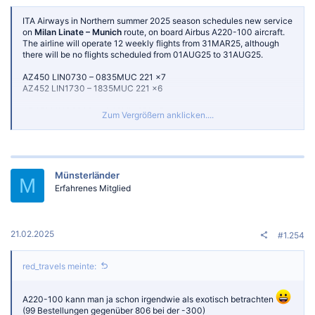
ITA Airways in Northern summer 2025 season schedules new service
on
Milan Linate – Munich
route, on board Airbus A220-100 aircraft.
The airline will operate 12 weekly flights from 31MAR25, although
there will be no flights scheduled from 01AUG25 to 31AUG25.
AZ450 LIN0730 – 0835MUC 221 x7
AZ452 LIN1730 – 1835MUC 221 x6
AZ451 MUC0935 – 1040LIN 221 x7
Zum Vergrößern anklicken....
AZ453 MUC1935 – 2040LIN 221 x6
Münsterländer
M
Erfahrenes Mitglied
21.02.2025
#1.254
red_travels meinte:
A220-100 kann man ja schon irgendwie als exotisch betrachten
(99 Bestellungen gegenüber 806 bei der -300)