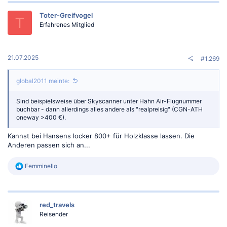
k
t
Toter-Greifvogel
i
T
o
Erfahrenes Mitglied
n
e
n
:
21.07.2025
#1.269
global2011 meinte:
Sind beispielsweise über Skyscanner unter Hahn Air-Flugnummer
buchbar - dann allerdings alles andere als "realpreisig" (CGN-ATH
oneway >400 €).
Kannst bei Hansens locker 800+ für Holzklasse lassen. Die
Anderen passen sich an...
R
Femminello
e
a
k
t
red_travels
i
o
Reisender
n