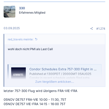
k
t
330
i
o
Erfahrenes Mitglied
n
e
n
:
03.09.2025
#1.274
red_travels meinte:
wohl doch nicht PMI als Last Call
Condor Schedules Extra 757-300 Flight in early-Nov 2025 — AeroRoutes
Published at 1300PDT / 2000GMT 05AUG25
Condor in recent schedule update filed extra
Boeing 757-300 service during Northern winter
Zum Vergrößern anklicken....
2025/26 season. As of 05AUG25, the 757-300 is
scheduled to operate Frankfurt – Hurghada route
letzter 757-300 Flug wird übrigens FRA-VIE-FRA
on 02NOV25, likely to be the carrier’s last
scheduled 757-300 operations
05NOV DE757 FRA-VIE 10:00 - 11:30, 75T
www.aeroroutes.com
05NOV DE757 VIE-FRA 14:15 - 16:00 75T