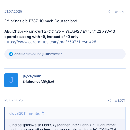
e
n
:
21.07.2025
#1.270
EY bringt die B787-10 nach Deutschland
Abu Dhabi – Frankfurt
27OCT25 – 31JAN26
EY121/122
787-10
operates along with -9, instead of -9 only
https://www.aeroroutes.com/eng/250721-eynw25
R
charliebravo
und
juliuscaesar
e
a
k
t
jaykayham
i
J
o
Erfahrenes Mitglied
n
e
n
:
29.07.2025
#1.271
global2011 meinte:
Sind beispielsweise über Skyscanner unter Hahn Air-Flugnummer
buchbar - dann allerdings alles andere als "realpreisig" (CGN-ATH