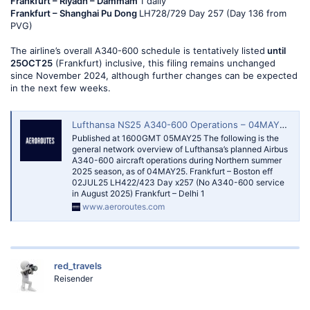
Frankfurt – Riyadh – Dammam
1 daily
Frankfurt – Shanghai Pu Dong
LH728/729 Day 257 (Day 136 from
PVG)
The airline’s overall A340-600 schedule is tentatively listed
until
25OCT25
(Frankfurt) inclusive, this filing remains unchanged
since November 2024, although further changes can be expected
in the next few weeks.
Lufthansa NS25 A340-600 Operations – 04MAY25 — AeroRoutes
Published at 1600GMT 05MAY25 The following is the
general network overview of Lufthansa’s planned Airbus
A340-600 aircraft operations during Northern summer
2025 season, as of 04MAY25. Frankfurt – Boston eff
02JUL25 LH422/423 Day x257 (No A340-600 service
in August 2025) Frankfurt – Delhi 1
www.aeroroutes.com
red_travels
Reisender