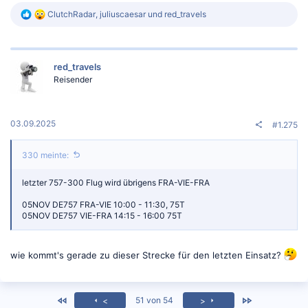
R
ClutchRadar
,
juliuscaesar
und
red_travels
e
a
k
t
red_travels
i
o
Reisender
n
e
n
:
03.09.2025
#1.275
330 meinte:
letzter 757-300 Flug wird übrigens FRA-VIE-FRA
05NOV DE757 FRA-VIE 10:00 - 11:30, 75T
05NOV DE757 VIE-FRA 14:15 - 16:00 75T
wie kommt's gerade zu dieser Strecke für den letzten Einsatz?
<
Zuletzt
51 von 54
<
>