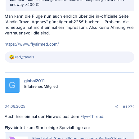
oneway >400 €).
Man kann die Flüge nun auch endlich über die in-offizielle Seite
"Aladin Travel Agency" günstiger ab225€ buchen... Problem, die
homepage hat nicht einmal ein Impressum. Also keine Ahnung wie
vertrauensvoll die sind.
https://www.flyairmed.com/
R
red_travels
e
a
k
t
global2011
i
G
o
Erfahrenes Mitglied
n
e
n
:
04.08.2025
#1.272
Auch hier einmal der Hinweis aus dem
Flyv-Thread
:
Flyv
bietet zum Start einige Spezialflüge an:
Flyv bietet Spezialflüge zwischen Berlin-Strausberg, Hof und Mönchengladbach | aeroTELEGRAPH