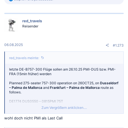
e
a
k
t
red_travels
i
o
Reisender
n
e
n
:
06.08.2025
#1.273
red_travels meinte:
letzte DE-B757-300 Flüge sollen am 26.10.25 PMI-DUS bzw. PMI-
FRA (15min früher) werden
Planned 275-seater 757-300 operation on 26OCT25, on
Dusseldorf
– Palma de Mallorca
and
Frankfurt – Palma de Mallorca
route as
follows.
DE1774 DUS0550 – 0815PMI 75T
DE1848 DUS0900 – 1125PMI 75T
Zum Vergrößern anklicken....
DE1775 PMI0915 – 1140DUS 75T
DE1504 FRA0920 – 1130PMI 75T
wohl doch nicht PMI als Last Call
DE1849 PMI1225 – 1450DUS 75T
DE1505 PMI1230 – 1455FRA 75T