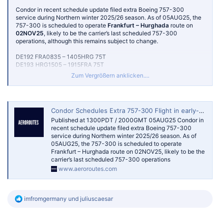
DE1778 DUS1555 – 1820PMI 75T
DE1499 PMI1905 – 2130FRA 75T
Condor in recent schedule update filed extra Boeing 757-300
DE1779 PMI1920 – 2145DUS 75T
service during Northern winter 2025/26 season. As of 05AUG25, the
757-300 is scheduled to operate
Frankfurt – Hurghada
route on
02NOV25
, likely to be the carrier’s last scheduled 757-300
operations, although this remains subject to change.
DE192 FRA0835 – 1405HRG 75T
Condor Tentatively Lists 757-300 Schedule till late-Oct 2025 — AeroRoutes
DE193 HRG1505 – 1915FRA 75T
Published at 1000GMT 26FEB25 Condor in recent
schedule update gradually filed its initial schedule
Zum Vergrößern anklicken....
Planned 757-300 service on Frankfurt – Antalya and Munich –
for Northern winter 2025/26 season, effective
Antalya route from 26OCT25 to 31OCT25 remains unchanged.
26OCT25. Based on schedule listing filed in the
OAG as of 23FEB25, the carrier only lists 757-300
operation on 26OCT25, to/from Palma de Mallorca.
Condor Schedules Extra 757-300 Flight in early-Nov 2025 — AeroRoutes
Plann
Published at 1300PDT / 2000GMT 05AUG25 Condor in
www.aeroroutes.com
recent schedule update filed extra Boeing 757-300
service during Northern winter 2025/26 season. As of
05AUG25, the 757-300 is scheduled to operate
Frankfurt – Hurghada route on 02NOV25, likely to be the
carrier’s last scheduled 757-300 operations
www.aeroroutes.com
R
imfromgermany
und
juliuscaesar
e
a