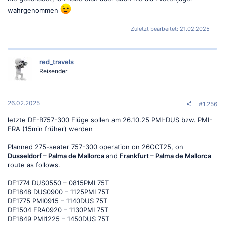
wahrgenommen
Zuletzt bearbeitet:
21.02.2025
red_travels
Reisender
26.02.2025
#1.256
letzte DE-B757-300 Flüge sollen am 26.10.25 PMI-DUS bzw. PMI-
FRA (15min früher) werden
Planned 275-seater 757-300 operation on 26OCT25, on
Dusseldorf – Palma de Mallorca
and
Frankfurt – Palma de Mallorca
route as follows.
DE1774 DUS0550 – 0815PMI 75T
DE1848 DUS0900 – 1125PMI 75T
DE1775 PMI0915 – 1140DUS 75T
DE1504 FRA0920 – 1130PMI 75T
DE1849 PMI1225 – 1450DUS 75T