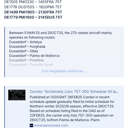
DE1505 PMI1230 – 1455FRA 75T
DE1778 DUS1555 – 1820PMI 75T
DE1499 PMI1905 – 2130FRA 75T
DE1779 PMI1920 – 2145DUS 75T
Between 01MAY25 and 25OCT25, the 275-seater aircraft mainly
operates on following routes:
Dusseldorf – Antalya
Dusseldorf – Hurghada
Dusseldorf – Olbia
Dusseldorf – Palma de Mallorca
Dusseldorf – Prishtina
Dusseldorf – Tenerife South
Frankfurt – Fuerteventura
Zum Vergrößern anklicken....
Frankfurt – Gran Canaria/Las Palmas
Frankfurt – Hurghada
Frankfurt – Palma de Mallorca
Condor Tentatively Lists 757-300 Schedule till late-Oct 2025 — AeroRoutes
Published at 1000GMT 26FEB25 Condor in recent
schedule update gradually filed its initial schedule for
Northern winter 2025/26 season, effective 26OCT25.
Based on schedule listing filed in the OAG as of
23FEB25, the carrier only lists 757-300 operation on
26OCT25, to/from Palma de Mallorca. Plann
www.aeroroutes.com