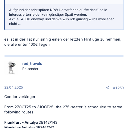
Aufgrund der sehr späten NRW Herbstferien dürfte das für alle
Interessierten leider kein günstiger Spaß werden.
Aktuell 400€ oneway und denke wirklich günstig wirds wohl eher
nicht ...
es ist in der Tat nur sinnig einen der letzten Hinflüge zu nehmen,
die alle unter 100€ liegen
red_travels
Reisender
22.04.2025
#1.259
Condor verlängert
From 27OCT25 to 31OCT25, the 275-seater is scheduled to serve
following routes.
Frankfurt – Antalya
DE142/143
Munich – Antalya
DE746/747