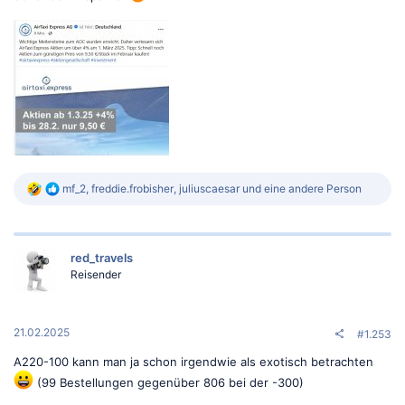
R
mf_2
,
freddie.frobisher
,
juliuscaesar
und eine andere Person
e
a
k
t
red_travels
i
o
Reisender
n
e
n
:
21.02.2025
#1.253
A220-100 kann man ja schon irgendwie als exotisch betrachten
(99 Bestellungen gegenüber 806 bei der -300)