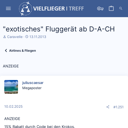
"exotisches" Fluggerät ab D-A-CH
S
D
Caravelle
13.11.2013
t
a
a
t
r
u
Airlines & Fliegen
t
m
e
S
r
t
ANZEIGE
*
a
i
r
n
t
juliuscaesar
Megaposter
10.02.2025
#1.251
ANZEIGE
15% Rabatt durch Code bei den Krokos.