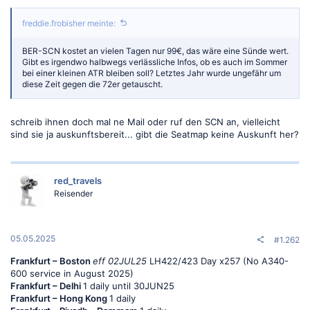
freddie.frobisher meinte:
BER-SCN kostet an vielen Tagen nur 99€, das wäre eine Sünde wert.
Gibt es irgendwo halbwegs verlässliche Infos, ob es auch im Sommer
bei einer kleinen ATR bleiben soll? Letztes Jahr wurde ungefähr um
diese Zeit gegen die 72er getauscht.
schreib ihnen doch mal ne Mail oder ruf den SCN an, vielleicht
sind sie ja auskunftsbereit... gibt die Seatmap keine Auskunft her?
red_travels
Reisender
05.05.2025
#1.262
Frankfurt – Boston
eff 02JUL25
LH422/423 Day x257 (No A340-
600 service in August 2025)
Frankfurt – Delhi
1 daily until 30JUN25
Frankfurt – Hong Kong
1 daily