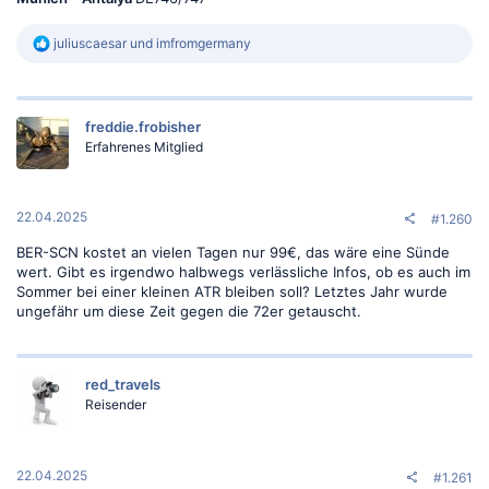
R
juliuscaesar
und
imfromgermany
e
a
k
t
freddie.frobisher
i
o
Erfahrenes Mitglied
n
e
n
:
22.04.2025
#1.260
BER-SCN kostet an vielen Tagen nur 99€, das wäre eine Sünde
wert. Gibt es irgendwo halbwegs verlässliche Infos, ob es auch im
Sommer bei einer kleinen ATR bleiben soll? Letztes Jahr wurde
ungefähr um diese Zeit gegen die 72er getauscht.
red_travels
Reisender
22.04.2025
#1.261