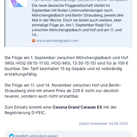
Die neue deutsche Fluggesellschaft startet im
September mit festen Linienverbindungen nach
Mönchengladbach und Berlin-Strausberg, jeweils drei
Mal in der Woche. Doch sie bietet auch weitere, aber
einmalige Flüge an. Am 1. September fliegt Flyv
zwischen Mönchengladbach und Hof und am 11. und
14...
www.aerotelegraph.com
Die Flüge am 1. September zwischen Mönchengladbach und Hof
(MGL-HOQ 09:15-11:00, HOQ-MGL 13:30-15:15) sind für je 109 €
buchbar. Der Tarif beinhaltet 15 kg Gepäck und ist vollständig
erstattungsfähig.
Die Flüge am 11. und 14. November zwischen Hof und Berlin-
Strausberg sind mit einem Preis ab 229 € nicht nur deutlich
teuerer, sondern auch nicht erstattbar.
Zum Einsatz kommt eine
Cessna Grand Caravan EX
mit der
Registrierung D-FEIC.
Zuletzt bearbeitet:
04.08.2025
R
stepfel1
und
juliuscaesar