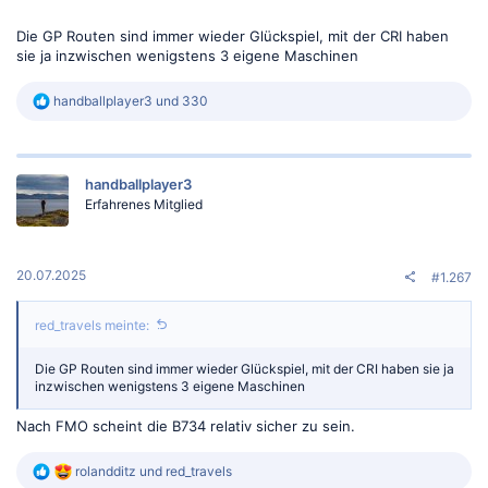
Die GP Routen sind immer wieder Glückspiel, mit der CRI haben
sie ja inzwischen wenigstens 3 eigene Maschinen
R
handballplayer3
und
330
e
a
k
t
handballplayer3
i
o
Erfahrenes Mitglied
n
e
n
:
20.07.2025
#1.267
red_travels meinte:
Die GP Routen sind immer wieder Glückspiel, mit der CRI haben sie ja
inzwischen wenigstens 3 eigene Maschinen
Nach FMO scheint die B734 relativ sicher zu sein.
R
rolandditz
und
red_travels
e