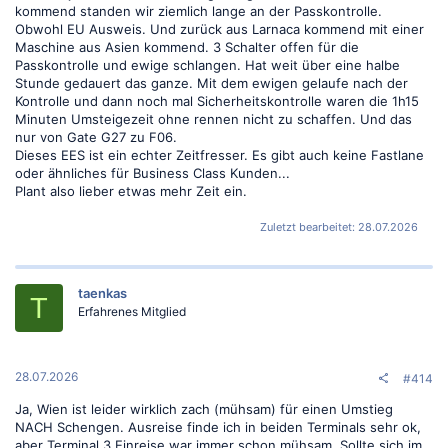
kommend standen wir ziemlich lange an der Passkontrolle.
Obwohl EU Ausweis. Und zurück aus Larnaca kommend mit einer
Maschine aus Asien kommend. 3 Schalter offen für die
Passkontrolle und ewige schlangen. Hat weit über eine halbe
Stunde gedauert das ganze. Mit dem ewigen gelaufe nach der
Kontrolle und dann noch mal Sicherheitskontrolle waren die 1h15
Minuten Umsteigezeit ohne rennen nicht zu schaffen. Und das
nur von Gate G27 zu F06.
Dieses EES ist ein echter Zeitfresser. Es gibt auch keine Fastlane
oder ähnliches für Business Class Kunden...
Plant also lieber etwas mehr Zeit ein.
Zuletzt bearbeitet:
28.07.2026
taenkas
T
Erfahrenes Mitglied
28.07.2026
#414
Ja, Wien ist leider wirklich zach (mühsam) für einen Umstieg
NACH Schengen. Ausreise finde ich in beiden Terminals sehr ok,
aber Terminal 3 Einreise war immer schon mühsam. Sollte sich im