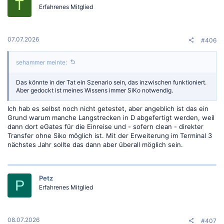
T
o
Erfahrenes Mitglied
n
e
n
:
07.07.2026
#406
sehammer meinte:
Das könnte in der Tat ein Szenario sein, das inzwischen funktioniert.
Aber gedockt ist meines Wissens immer SiKo notwendig.
Ich hab es selbst noch nicht getestet, aber angeblich ist das ein
Grund warum manche Langstrecken in D abgefertigt werden, weil
dann dort eGates für die Einreise und - sofern clean - direkter
Transfer ohne Siko möglich ist. Mit der Erweiterung im Terminal 3
nächstes Jahr sollte das dann aber überall möglich sein.
Petz
P
Erfahrenes Mitglied
08.07.2026
#407