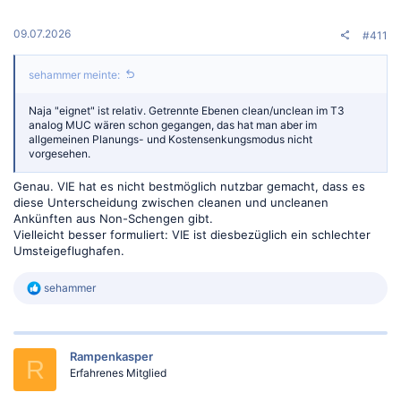
09.07.2026
#411
sehammer meinte:
Naja "eignet" ist relativ. Getrennte Ebenen clean/unclean im T3
analog MUC wären schon gegangen, das hat man aber im
allgemeinen Planungs- und Kostensenkungsmodus nicht
vorgesehen.
Genau. VIE hat es nicht bestmöglich nutzbar gemacht, dass es
diese Unterscheidung zwischen cleanen und uncleanen
Ankünften aus Non-Schengen gibt.
Vielleicht besser formuliert: VIE ist diesbezüglich ein schlechter
Umsteigeflughafen.
R
sehammer
e
a
k
t
Rampenkasper
i
R
o
Erfahrenes Mitglied
n