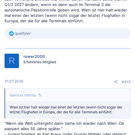
Q1/2 2027 ändern, wenn es dann auch im Terminal 3 die
automatische Passkontrolle geben wird. Wien ist hier halt wieder
mal einer der letzten (wenn nicht sogar der letzte) Flughafen in
Europa, der die für alle Terminals einführt.
R
qualifyler
e
a
k
t
rower2000
i
R
o
Erfahrenes Mitglied
n
e
n
:
31.07.2026
#415
taenkas meinte:
Wien ist hier halt wieder mal einer der letzten (wenn nicht sogar der
letzte) Flughafen in Europa, der die für alle Terminals einführt.
"Wenn die Welt untergeht dann ziehe ich wieder nach Wien. Da
passiert alles 50 Jahre später."
- zugeschrieben an Karl Kraus (oder Gustav Mahler oder Helmut