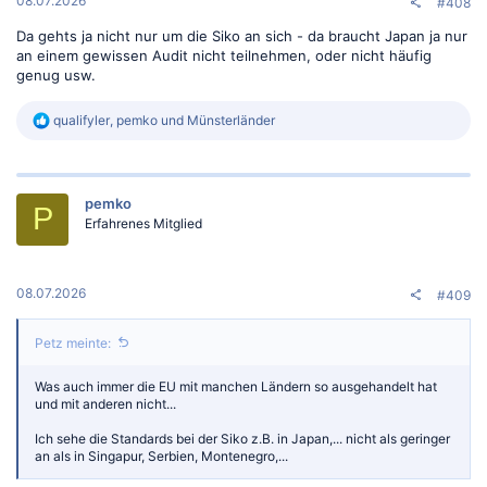
08.07.2026
#408
Da gehts ja nicht nur um die Siko an sich - da braucht Japan ja nur
an einem gewissen Audit nicht teilnehmen, oder nicht häufig
genug usw.
R
qualifyler
,
pemko
und
Münsterländer
e
a
k
t
pemko
i
P
o
Erfahrenes Mitglied
n
e
n
:
08.07.2026
#409
Petz meinte:
Was auch immer die EU mit manchen Ländern so ausgehandelt hat
und mit anderen nicht...
Ich sehe die Standards bei der Siko z.B. in Japan,... nicht als geringer
an als in Singapur, Serbien, Montenegro,...