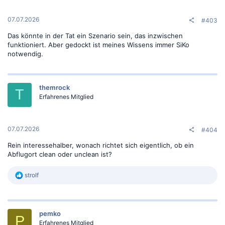
e
n
:
07.07.2026
#403
Das könnte in der Tat ein Szenario sein, das inzwischen
funktioniert. Aber gedockt ist meines Wissens immer SiKo
notwendig.
themrock
T
Erfahrenes Mitglied
07.07.2026
#404
Rein interessehalber, wonach richtet sich eigentlich, ob ein
Abflugort clean oder unclean ist?
R
stroIf
e
a
k
t
pemko
i
P
o
Erfahrenes Mitglied