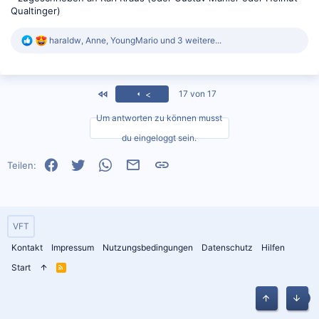
Qualtinger)
R
haraldw
,
Anne
,
YoungMario
und 3 weitere...
e
a
k
t
<
17 von 17
<
i
o
Um antworten zu können musst
n
e
du eingeloggt sein.
n
:
Facebook
Twitter
WhatsApp
E-Mail
Link
Teilen:
VFT
Kontakt
Impressum
Nutzungsbedingungen
Datenschutz
Hilfen
Start
R
S
S
Oben
Unten