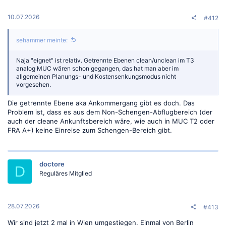
e
n
:
10.07.2026
#412
sehammer meinte:
Naja "eignet" ist relativ. Getrennte Ebenen clean/unclean im T3
analog MUC wären schon gegangen, das hat man aber im
allgemeinen Planungs- und Kostensenkungsmodus nicht
vorgesehen.
Die getrennte Ebene aka Ankommergang gibt es doch. Das
Problem ist, dass es aus dem Non-Schengen-Abflugbereich (der
auch der cleane Ankunftsbereich wäre, wie auch in MUC T2 oder
FRA A+) keine Einreise zum Schengen-Bereich gibt.
doctore
D
Reguläres Mitglied
28.07.2026
#413
Wir sind jetzt 2 mal in Wien umgestiegen. Einmal von Berlin