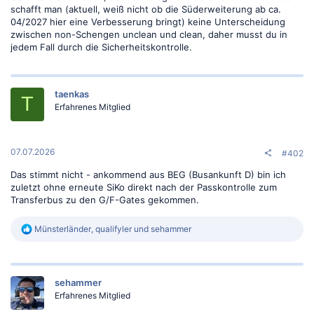
schafft man (aktuell, weiß nicht ob die Süderweiterung ab ca.
04/2027 hier eine Verbesserung bringt) keine Unterscheidung
zwischen non-Schengen unclean und clean, daher musst du in
jedem Fall durch die Sicherheitskontrolle.
taenkas
T
Erfahrenes Mitglied
07.07.2026
#402
Das stimmt nicht - ankommend aus BEG (Busankunft D) bin ich
zuletzt ohne erneute SiKo direkt nach der Passkontrolle zum
Transferbus zu den G/F-Gates gekommen.
R
Münsterländer
,
qualifyler
und
sehammer
e
a
k
t
sehammer
i
o
Erfahrenes Mitglied
n