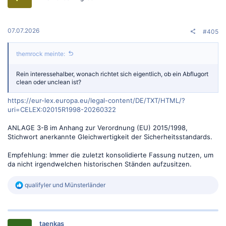
n
e
n
:
07.07.2026
#405
themrock meinte:
Rein interessehalber, wonach richtet sich eigentlich, ob ein Abflugort
clean oder unclean ist?
https://eur-lex.europa.eu/legal-content/DE/TXT/HTML/?
uri=CELEX:02015R1998-20260322
ANLAGE 3-B im Anhang zur Verordnung (EU) 2015/1998,
Stichwort anerkannte Gleichwertigkeit der Sicherheitsstandards.
Empfehlung: Immer die zuletzt konsolidierte Fassung nutzen, um
da nicht irgendwelchen historischen Ständen aufzusitzen.
R
qualifyler
und
Münsterländer
e
a
k
t
taenkas
i