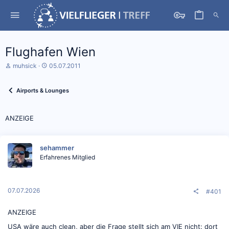
Flughafen Wien
S
D
muhsick
05.07.2011
t
a
a
t
r
u
Airports & Lounges
t
m
e
S
r
t
ANZEIGE
*
a
i
r
n
t
sehammer
Erfahrenes Mitglied
07.07.2026
#401
ANZEIGE
USA wäre auch clean, aber die Frage stellt sich am VIE nicht: dort