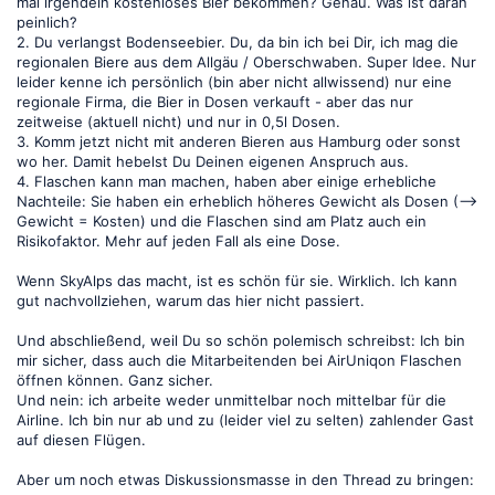
mal irgendein kostenloses Bier bekommen? Genau. Was ist daran
peinlich?
2. Du verlangst Bodenseebier. Du, da bin ich bei Dir, ich mag die
regionalen Biere aus dem Allgäu / Oberschwaben. Super Idee. Nur
leider kenne ich persönlich (bin aber nicht allwissend) nur eine
regionale Firma, die Bier in Dosen verkauft - aber das nur
zeitweise (aktuell nicht) und nur in 0,5l Dosen.
3. Komm jetzt nicht mit anderen Bieren aus Hamburg oder sonst
wo her. Damit hebelst Du Deinen eigenen Anspruch aus.
4. Flaschen kann man machen, haben aber einige erhebliche
Nachteile: Sie haben ein erheblich höheres Gewicht als Dosen (-->
Gewicht = Kosten) und die Flaschen sind am Platz auch ein
Risikofaktor. Mehr auf jeden Fall als eine Dose.
Wenn SkyAlps das macht, ist es schön für sie. Wirklich. Ich kann
gut nachvollziehen, warum das hier nicht passiert.
Und abschließend, weil Du so schön polemisch schreibst: Ich bin
mir sicher, dass auch die Mitarbeitenden bei AirUniqon Flaschen
öffnen können. Ganz sicher.
Und nein: ich arbeite weder unmittelbar noch mittelbar für die
Airline. Ich bin nur ab und zu (leider viel zu selten) zahlender Gast
auf diesen Flügen.
Aber um noch etwas Diskussionsmasse in den Thread zu bringen: