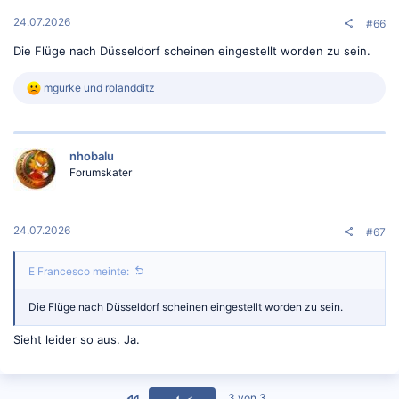
24.07.2026
#66
Die Flüge nach Düsseldorf scheinen eingestellt worden zu sein.
R
mgurke
und
rolandditz
e
a
k
t
nhobalu
i
o
Forumskater
n
e
n
:
24.07.2026
#67
E Francesco meinte:
Die Flüge nach Düsseldorf scheinen eingestellt worden zu sein.
Sieht leider so aus. Ja.
<
3 von 3
<