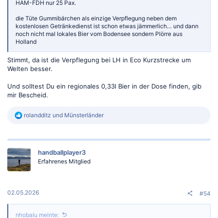
HAM-FDH nur 25 Pax.
die Tüte Gummibärchen als einzige Verpflegung neben dem
kostenlosen Getränkedienst ist schon etwas jämmerlich… und dann
noch nicht mal lokales Bier vom Bodensee sondern Plörre aus
Holland
Stimmt, da ist die Verpflegung bei LH in Eco Kurzstrecke um
Welten besser.
Und solltest Du ein regionales 0,33l Bier in der Dose finden, gib
mir Bescheid.
R
rolandditz
und
Münsterländer
e
a
k
t
handballplayer3
i
o
Erfahrenes Mitglied
n
e
n
:
02.05.2026
#54
nhobalu meinte: