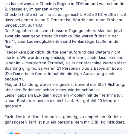
Ich kam etwas vor Check-In Beginn in FDH an und war schon der
2. Passagier, im ganzen Airport!
Check-In hatte ich online schon gemacht. Hatte 21D, wußte nicht,
dass bei denen A und D Fenster ist. Wurde aber ohne Problem
umgebucht, auf 17D.
Der Flughafen hat schon bessere Tage gesehen. Man hat jetzt
zwar ein paar gepolsterte Sitzbänke (die waren früher in der
"Bar"), aber Lademöglichkeiten sind Fehlanzeige (außer in der
Bar).
Flieger kam pünktlich, durfte aber aufgrund des Wetters nicht
starten. Wir wurden regelmässig informiert, auch dass man uns
lieber im klimatisierten Terminal, als in der Maschine warten lässt.
Boarding ging fix. Es waren 21 Personen plus 2 Babys an Board
(Die Dame beim Check-In hat die niedrige Auslastung auch
bedauert).
Flug und Landung waren ereignislos, obwohl der Start Richtung/
über den Bodensee schon immer wieder schön ist.
Leider gabs am BER dann noch ein Problem mit der Terminaltür.
Unser Busfahrer bekam die nicht auf. Hat gefühlt 10 Minuten
gedauert..
Fazit: Nette Airline, freundlich, günstig, zu empfehlen. Kritik: Im
günstigsten Tarif ist nur ein personal Item mit 3(!!!) kg inkludiert.