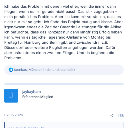
Ich habe das Problem mit denen viel eher, weil die immer dann
fliegen, wenn es mir gerade nicht passt. Das ist - zugegeben -
mein persönliches Problem. Aber ich kann mir vorstellen, dass es
nicht nur mir so geht. Ich finde das Projekt mutig und klasse. Aber
irgendwann endet die Zeit der Garantie Leistungen für die Airline.
Ich befürchte, dass das Konzept nur dann langfristig Erfolg haben
kann, wenn es tägliche Tagesrand-Umläufe von Montag bis
Freitag für Hamburg und Berlin gibt und zwischendrin z.B.
Düsseldorf oder weitere Flughäfen angeflogen werden. Dafür
aber bräuchte es einen zweiten Flieger. Und da beginnen die
Probleme...
R
taenkas
,
Münsterländer
und
rolandditz
e
a
k
t
jaykayham
i
J
o
Erfahrenes Mitglied
n
e
n
:
02.05.2026
#58