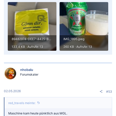
89482974-DEE7-4425-B45B-FD7EC8E8284E.jpeg
IMG_1895.jpeg
133,4 KB · Aufrufe: 13
260 KB · Aufrufe: 13
nhobalu
Forumskater
02.05.2026
#53
red_travels meinte:
Maschine kam heute pünktlich aus MGL.