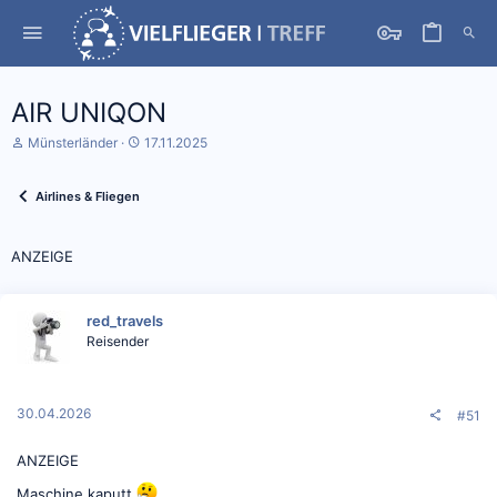
AIR UNIQON
S
D
Münsterländer
17.11.2025
t
a
a
t
r
u
Airlines & Fliegen
t
m
e
S
r
t
ANZEIGE
*
a
i
r
n
t
red_travels
Reisender
30.04.2026
#51
ANZEIGE
Maschine kaputt