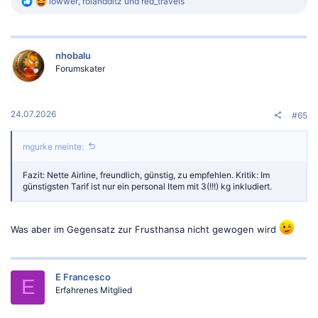
R
lowwer
,
rolandditz
und
red_travels
e
a
k
t
nhobalu
i
o
Forumskater
n
e
n
:
24.07.2026
#65
mgurke meinte:
Fazit: Nette Airline, freundlich, günstig, zu empfehlen. Kritik: Im
günstigsten Tarif ist nur ein personal Item mit 3(!!!) kg inkludiert.
Was aber im Gegensatz zur Frusthansa nicht gewogen wird
E Francesco
E
Erfahrenes Mitglied