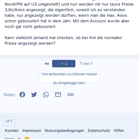
NordVPN auf US umgestellt) und nun werden mir nur teure Preise
3,6c/Avios angezeigt, die eigentlich, soweit ich es verstanden
habe, nur angezeigt werden dürften, wenn man die max. Avios
schon geboostert hat in dem Jahr. Mit dem Account wurde aber
noch gar nicht geboostert.
Kann vielleicht jemand mal checken, ob bei ihm die normalen
Preise angezeigt werden?
<
7 von 7
<
Um antworten zu können musst
du eingeloggt sein.
Facebook
Twitter
WhatsApp
E-Mail
Link
Teilen:
VFT
Kontakt
Impressum
Nutzungsbedingungen
Datenschutz
Hilfen
R