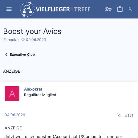
Boost your Avios
S
D
hockb
09.06.2023
t
a
a
t
r
u
Executive Club
t
m
e
S
r
t
ANZEIGE
*
a
i
r
n
t
Alexokrat
A
Reguläres Mitglied
04.06.2026
#151
ANZEIGE
Jetzt wollte ich boosten (Account auf US umgestellt und per