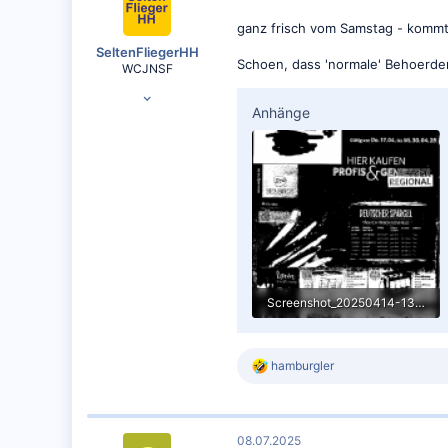
o
ganz frisch vom Samstag - kommt a
n
e
SeltenFliegerHH
Schoen, dass 'normale' Behoerde
n
WCJNSF
:
10.02.2012
Anhänge
6.392
4.119
Screenshot_20250414-130335.png
220,9 KB · Aufrufe: 52
R
hamburgler
e
a
k
t
08.07.2025
i