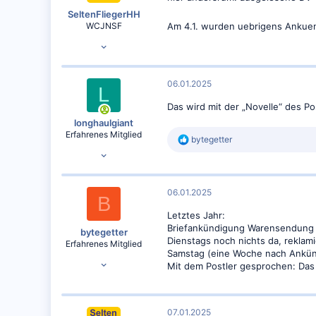
e
SeltenFliegerHH
n
WCJNSF
Am 4.1. wurden uebrigens Ankuend
:
10.02.2012
6.392
4.119
06.01.2025
L
Das wird mit der „Novelle“ des P
longhaulgiant
Erfahrenes Mitglied
R
bytegetter
22.02.2015
e
a
10.836
k
t
10.758
06.01.2025
i
B
o
Letztes Jahr:
n
Briefankündigung Warensendung 
e
bytegetter
Dienstags noch nichts da, reklami
n
Erfahrenes Mitglied
:
Samstag (eine Woche nach Ankünd
11.01.2021
Mit dem Postler gesprochen: Das 
1.232
954
07.01.2025