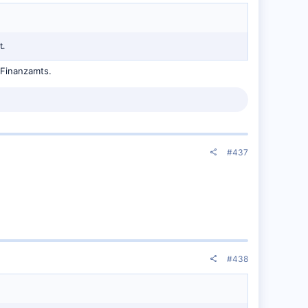
t.
 Finanzamts.
#437
#438