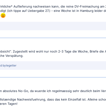
 *wirkliche* Auflieferung nachweisen kann, die reine DV-Freimachung am
igt (ich tippe auf Uebergabe 27.) - eine Woche ist in Hamburg leider de
e
t "Absicht". Zugestellt wird wohl nur noch 2-3 Tage die Woche, Briefe
oche Verspätung.
nd
bytegetter
 ein absolutes No-Go, da wuerde ich regelmaessig sehr deutlich beim Ver
ollstaendige Nachweisfuehrung, dass das kein Einzelfall ist. Alleine s
eren Tagen!