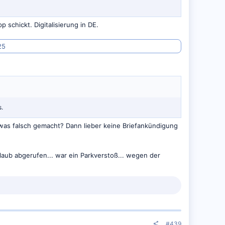
 schickt. Digitalisierung in DE.
25
s.
g was falsch gemacht? Dann lieber keine Briefankündigung
rlaub abgerufen... war ein Parkverstoß... wegen der
#439