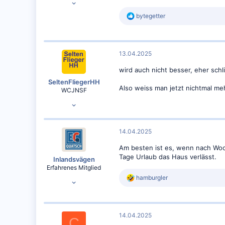
6.392
R
bytegetter
e
4.119
a
k
t
13.04.2025
i
o
wird auch nicht besser, eher sch
n
e
SeltenFliegerHH
Also weiss man jetzt nichtmal me
n
WCJNSF
:
10.02.2012
6.392
4.119
14.04.2025
Am besten ist es, wenn nach Woc
Tage Urlaub das Haus verlässt.
Inlandsvägen
Erfahrenes Mitglied
R
hamburgler
10.02.2010
e
5.220
a
k
3.503
t
14.04.2025
Rheingau-Taunus-Kreis
i
C