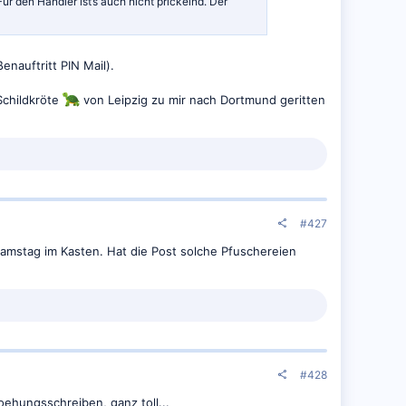
 den Händler ist’s auch nicht prickelnd. Der
nauftritt PIN Mail).
 Schildkröte
von Leipzig zu mir nach Dortmund geritten
#427
Samstag im Kasten. Hat die Post solche Pfuschereien
#428
ehungsschreiben, ganz toll...