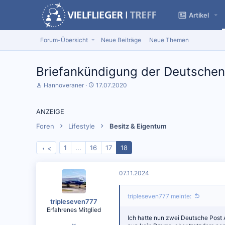
Artikel
Forum-Übersicht
Neue Beiträge
Neue Themen
Briefankündigung der Deutschen
S
D
Hannoveraner
17.07.2020
t
a
a
t
r
u
ANZEIGE
t
m
e
S
Foren
Lifestyle
Besitz & Eigentum
r
t
*
a
1
...
16
17
18
<
i
r
n
t
07.11.2024
tripleseven777 meinte:
tripleseven777
Erfahrenes Mitglied
Ich hatte nun zwei Deutsche Post
27.06.2016