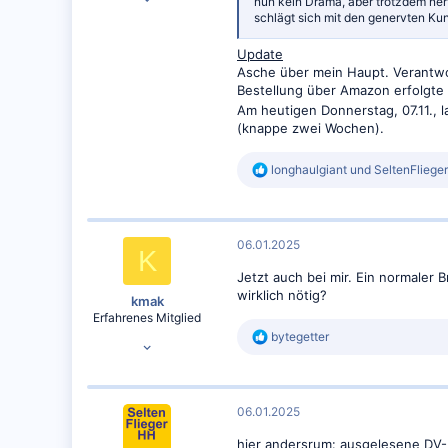
nun kein Drama, aber trotzdem ner
5.900
schlägt sich mit den genervten Kun
7.150
Update
DTM
Asche über mein Haupt. Verantwor
Bestellung über Amazon erfolgte
Am heutigen Donnerstag, 07.11., 
(knappe zwei Wochen).
R
longhaulgiant
und
SeltenFliege
e
a
k
t
06.01.2025
i
K
o
Jetzt auch bei mir. Ein normaler
n
wirklich nötig?
e
kmak
n
Erfahrenes Mitglied
:
R
bytegetter
12.03.2016
e
1.544
a
k
1.084
t
06.01.2025
i
o
hier andersrum: ausgelesene DV-F
n