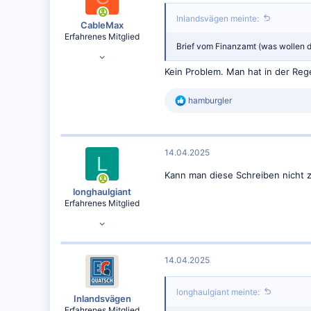
o
n
Inlandsvägen meinte:
e
CableMax
n
Erfahrenes Mitglied
:
Brief vom Finanzamt (was wollen d
25.07.2020
3.220
Kein Problem. Man hat in der Reg
2.885
R
hamburgler
e
a
k
t
14.04.2025
i
L
o
Kann man diese Schreiben nicht 
n
e
longhaulgiant
n
Erfahrenes Mitglied
:
22.02.2015
10.836
10.758
14.04.2025
longhaulgiant meinte:
Inlandsvägen
Erfahrenes Mitglied