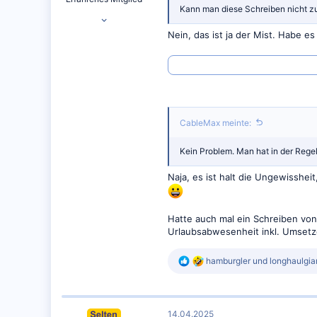
Kann man diese Schreiben nicht z
10.02.2010
5.220
Nein, das ist ja der Mist. Habe e
3.503
Rheingau-Taunus-Kreis
CableMax meinte:
Kein Problem. Man hat in der Rege
Naja, es ist halt die Ungewisshei
Hatte auch mal ein Schreiben von 
Urlaubsabwesenheit inkl. Umsetz
R
hamburgler
und
longhaulgia
e
a
k
t
14.04.2025
i