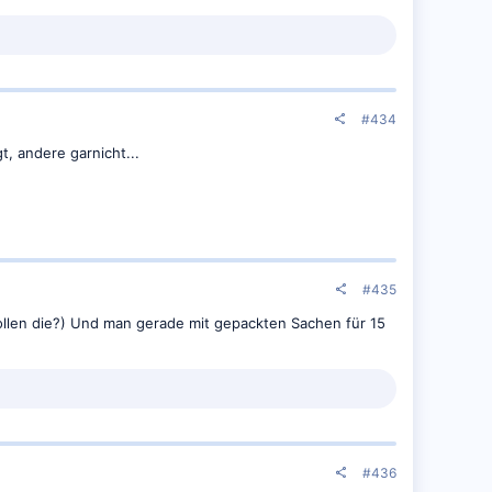
#434
, andere garnicht...
#435
llen die?) Und man gerade mit gepackten Sachen für 15
#436