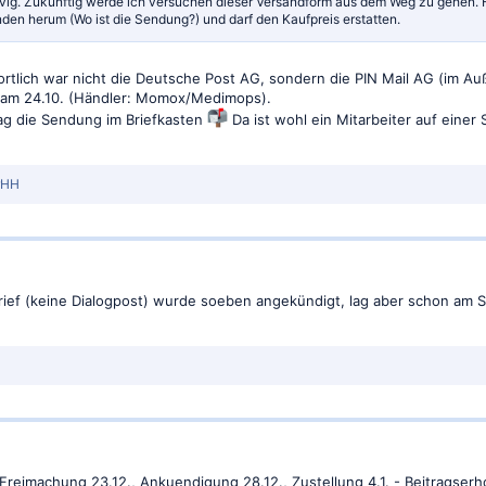
vig. Zukünftig werde ich versuchen dieser Versandform aus dem Weg zu gehen. Für
den herum (Wo ist die Sendung?) und darf den Kaufpreis erstatten.
tlich war nicht die Deutsche Post AG, sondern die PIN Mail AG (im Auße
 am 24.10. (Händler: Momox/Medimops).
lag die Sendung im Briefkasten
Da ist wohl ein Mitarbeiter auf einer
rHH
 Brief (keine Dialogpost) wurde soeben angekündigt, lag aber schon am 
reimachung 23.12., Ankuendigung 28.12., Zustellung 4.1. - Beitragserho