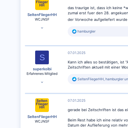
das traurige ist, dass ich keine
zumal erst fuer den 28. angekuend
SeltenFliegerHH
WCJNSF
der Vorwoche aufgeliefert wurd
10.02.2012
R
hamburgler
6.392
e
4.119
a
k
t
07.01.2025
i
S
o
Kann ich alles so bestätigen, is
n
Zeitschriften aktuell mit einer W
e
superkolbi
n
Erfahrenes Mitglied
:
R
SeltenFliegerHH
,
hamburgler
u
11.01.2011
e
1.148
a
k
158
t
07.01.2025
i
o
gerade bei Zeitschriften ist das
n
e
SeltenFliegerHH
Beim Rest habe ich eine relativ v
n
WCJNSF
:
Datum der Auflieferung von mehr
10.02.2012