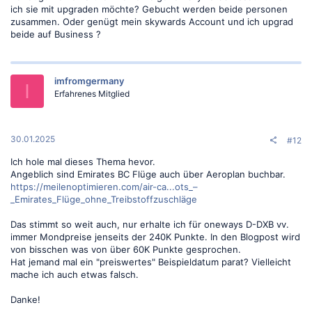
ich sie mit upgraden möchte? Gebucht werden beide personen
zusammen. Oder genügt mein skywards Account und ich upgrad
beide auf Business ?
imfromgermany
I
Erfahrenes Mitglied
30.01.2025
#12
Ich hole mal dieses Thema hevor.
Angeblich sind Emirates BC Flüge auch über Aeroplan buchbar.
https://meilenoptimieren.com/air-ca...ots_–
_Emirates_Flüge_ohne_Treibstoffzuschläge
Das stimmt so weit auch, nur erhalte ich für oneways D-DXB vv.
immer Mondpreise jenseits der 240K Punkte. In den Blogpost wird
von bisschen was von über 60K Punkte gesprochen.
Hat jemand mal ein "preiswertes" Beispieldatum parat? Vielleicht
mache ich auch etwas falsch.
Danke!