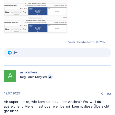
Zuletzt bearbeitet:
19.07.2023
R
j2w
e
a
k
t
ashkankey
i
A
o
Reguläres Mitglied
n
e
n
:
19.07.2023
#3
Ah super danke, wie kommst du zu der Ansicht? Wsl weil du
ausreichend Meilen hast oder weil bei mir kommt diese Übersicht
gar nicht.