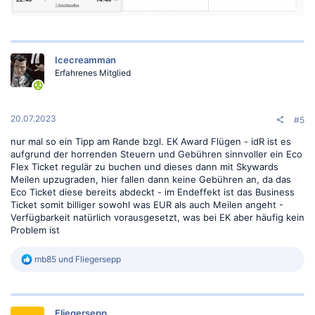
Icecreamman
Erfahrenes Mitglied
20.07.2023
#5
nur mal so ein Tipp am Rande bzgl. EK Award Flügen - idR ist es
aufgrund der horrenden Steuern und Gebühren sinnvoller ein Eco
Flex Ticket regulär zu buchen und dieses dann mit Skywards
Meilen upzugraden, hier fallen dann keine Gebühren an, da das
Eco Ticket diese bereits abdeckt - im Endeffekt ist das Business
Ticket somit billiger sowohl was EUR als auch Meilen angeht -
Verfügbarkeit natürlich vorausgesetzt, was bei EK aber häufig kein
Problem ist
R
mb85
und
Fliegersepp
e
a
k
t
Fliegersepp
i