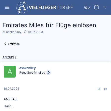
Emirates Miles für Flüge einlösen
S
D
ashkankey
19.07.2023
t
a
a
t
r
u
Emirates
t
m
e
S
r
t
ANZEIGE
*
a
i
r
n
t
ashkankey
A
Reguläres Mitglied
19.07.2023
#1
ANZEIGE
Hallo,