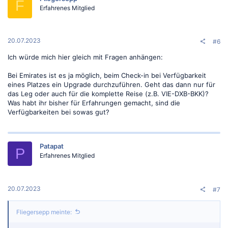
F
o
Erfahrenes Mitglied
n
e
n
:
20.07.2023
#6
Ich würde mich hier gleich mit Fragen anhängen:
Bei Emirates ist es ja möglich, beim Check-in bei Verfügbarkeit
eines Platzes ein Upgrade durchzuführen. Geht das dann nur für
das Leg oder auch für die komplette Reise (z.B. VIE-DXB-BKK)?
Was habt ihr bisher für Erfahrungen gemacht, sind die
Verfügbarkeiten bei sowas gut?
Patapat
P
Erfahrenes Mitglied
20.07.2023
#7
Fliegersepp meinte: