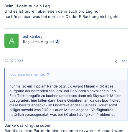
Beim CI geht nur ein Leg.
Und es ist teurer, aber eben dann auch pro Leg nur
buch/machbar, was bei normaler C oder F Buchung nicht geht.
ashkankey
A
Reguläres Mitglied
22.07.2023
#11
Icecreamman meinte:
nur mal so ein Tipp am Rande bzgl. EK Award Flügen - idR ist es
aufgrund der horrenden Steuern und Gebühren sinnvoller ein Eco
Flex Ticket regulär zu buchen und dieses dann mit Skywards Meilen
upzugraden, hier fallen dann keine Gebühren an, da das Eco Ticket
diese bereits abdeckt - im Endeffekt ist das Business Ticket somit
billiger sowohl was EUR als auch Meilen angeht - Verfügbarkeit
natürlich vorausgesetzt, was bei EK aber häufig kein Problem ist
Danke das klingt ja super.
Benötigt meine Partnerin einen eigenen skywards Account wenn