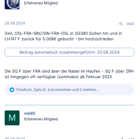
Erfahrenes Mitglied
20.08.2024
#40
Geil, OSL-FRA-SIN//SIN-FRA-OSL in SQ380 Suiten hin und in
LH747 F zurück für 5.008€ gebucht - bin hochzufrieden
Beitrag automatisch zusammengeführt:
20.08.2024
Die SQ F über FRA sind aber die Nadel im Haufen - SQ F über ZRH
ist hingegen oft verfügbar (zumindest ab Februar 2025
R
TimoKoni
,
Splic3r
,
Icecreamman
und 2 weitere...
e
a
k
t
mb85
i
M
o
Erfahrenes Mitglied
n
e
n
:
20.08.2024