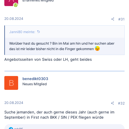
Erfahrenes Mitglied
20.08.2024
#31
Janni80 meinte:
Worüber hast du gesucht ? Bin im Mai am hin und her suchen aber
das ist mir leider bisher nicht in die Finger gekommen
Angebotsseiten von Swiss oder LH, geht beides
benedikt0303
B
Neues Mitglied
20.08.2024
#32
Suche jemanden, der auch gerne dieses Jahr (auch gerne im
September) in First nach BKK / SIN / PEK fliegen würde
R