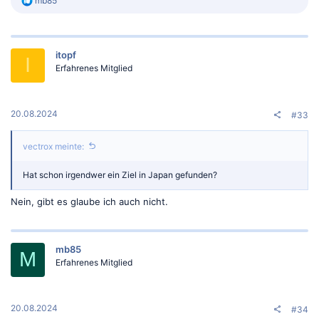
mb85
e
a
k
t
itopf
i
I
o
Erfahrenes Mitglied
n
e
n
:
20.08.2024
#33
vectrox meinte:
Hat schon irgendwer ein Ziel in Japan gefunden?
Nein, gibt es glaube ich auch nicht.
mb85
M
Erfahrenes Mitglied
20.08.2024
#34