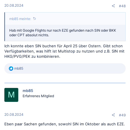
20.08.2024
#48
mb85 meinte:
Hab mit Google Flights nur nach EZE gefunden nach SIN oder BKK
oder CPT absolut nichts.
Ich konnte eben SIN buchen für April 25 über Ostern. Gibt schon
Verfügbarkeiten, was hilft ist Multistop zu nutzen und z.B. SIN mit
HKG/PVG/PEK zu kombinieren.
R
mb85
e
a
k
t
mb85
i
M
o
Erfahrenes Mitglied
n
e
n
:
20.08.2024
#49
Eben paar Sachen gefunden, sowohl SIN im Oktober als auch EZE.