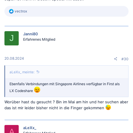
R
vectrox
e
a
k
t
Janni80
i
J
o
Erfahrenes Mitglied
n
e
n
:
20.08.2024
#30
aLeXx_ meinte:
Ebenfalls Verbindungen mit Singapore Airlines verfügbar in First als
LX Codeshare
Worüber hast du gesucht ? Bin im Mai am hin und her suchen aber
das ist mir leider bisher nicht in die Finger gekommen
aLeXx_
A