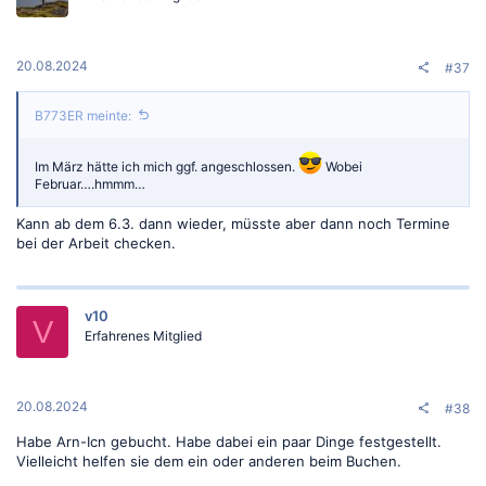
n
e
n
:
20.08.2024
#37
B773ER meinte:
Im März hätte ich mich ggf. angeschlossen.
Wobei
Februar….hmmm…
Kann ab dem 6.3. dann wieder, müsste aber dann noch Termine
bei der Arbeit checken.
v10
V
Erfahrenes Mitglied
20.08.2024
#38
Habe Arn-Icn gebucht. Habe dabei ein paar Dinge festgestellt.
Vielleicht helfen sie dem ein oder anderen beim Buchen.