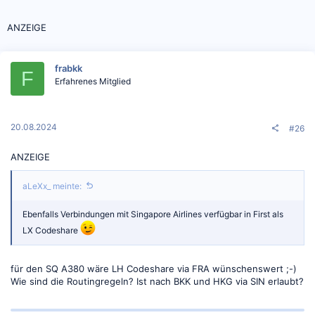
i
r
n
t
ANZEIGE
frabkk
F
Erfahrenes Mitglied
20.08.2024
#26
ANZEIGE
aLeXx_ meinte:
Ebenfalls Verbindungen mit Singapore Airlines verfügbar in First als
LX Codeshare
für den SQ A380 wäre LH Codeshare via FRA wünschenswert ;-)
Wie sind die Routingregeln? Ist nach BKK und HKG via SIN erlaubt?