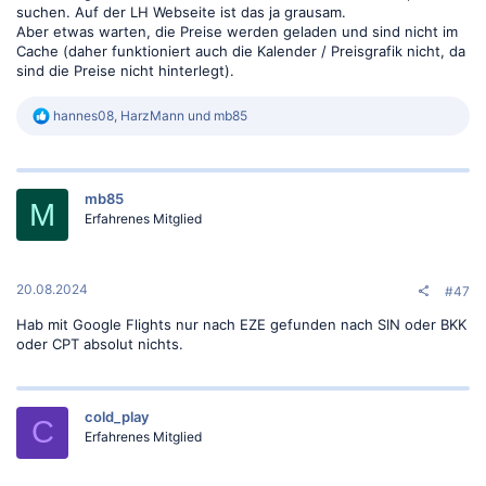
suchen. Auf der LH Webseite ist das ja grausam.
Aber etwas warten, die Preise werden geladen und sind nicht im
Cache (daher funktioniert auch die Kalender / Preisgrafik nicht, da
sind die Preise nicht hinterlegt).
R
hannes08
,
HarzMann
und
mb85
e
a
k
t
mb85
i
M
o
Erfahrenes Mitglied
n
e
n
:
20.08.2024
#47
Hab mit Google Flights nur nach EZE gefunden nach SIN oder BKK
oder CPT absolut nichts.
cold_play
C
Erfahrenes Mitglied