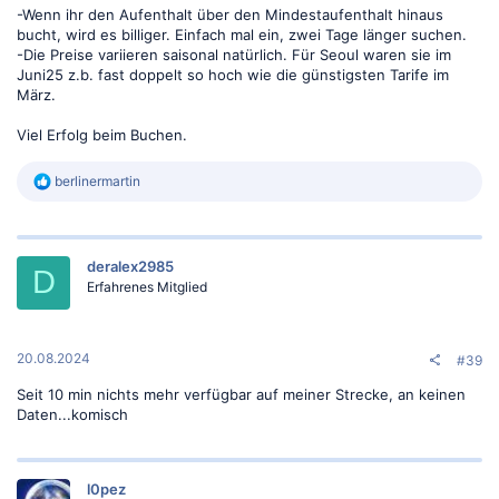
-Wenn ihr den Aufenthalt über den Mindestaufenthalt hinaus
bucht, wird es billiger. Einfach mal ein, zwei Tage länger suchen.
-Die Preise variieren saisonal natürlich. Für Seoul waren sie im
Juni25 z.b. fast doppelt so hoch wie die günstigsten Tarife im
März.
Viel Erfolg beim Buchen.
R
berlinermartin
e
a
k
t
deralex2985
i
D
o
Erfahrenes Mitglied
n
e
n
:
20.08.2024
#39
Seit 10 min nichts mehr verfügbar auf meiner Strecke, an keinen
Daten...komisch
l0pez