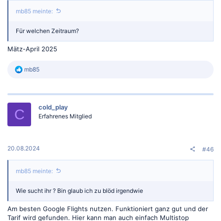
mb85 meinte:
Für welchen Zeitraum?
Mätz-April 2025
R
mb85
e
a
k
t
cold_play
i
C
o
Erfahrenes Mitglied
n
e
n
:
20.08.2024
#46
mb85 meinte:
Wie sucht ihr ? Bin glaub ich zu blöd irgendwie
Am besten Google Flights nutzen. Funktioniert ganz gut und der
Tarif wird gefunden. Hier kann man auch einfach Multistop