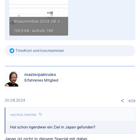
Bildschirmfoto 2024-08-20 um 17.33.49.png
159,9 KB · Aufrufe: 169
R
TimoKoni
und
Icecreamman
e
a
k
t
masterpainrules
i
o
Erfahrenes Mitglied
n
e
n
:
20.08.2024
#29
vectrox meinte:
Hat schon irgendwer ein Ziel in Japan gefunden?
Japan ist nicht in diesem Special mit dabei.