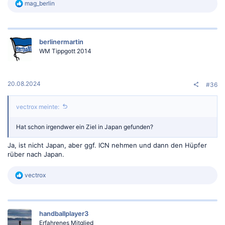
R
mag_berlin
e
a
k
t
berlinermartin
i
o
WM Tippgott 2014
n
e
n
:
20.08.2024
#36
vectrox meinte:
Hat schon irgendwer ein Ziel in Japan gefunden?
Ja, ist nicht Japan, aber ggf. ICN nehmen und dann den Hüpfer
rüber nach Japan.
R
vectrox
e
a
k
t
handballplayer3
i
o
Erfahrenes Mitglied