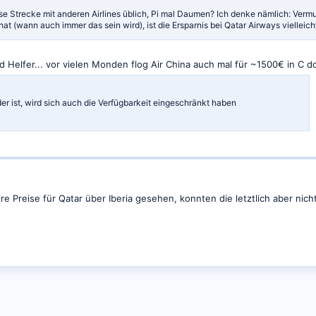
se Strecke mit anderen Airlines üblich, Pi mal Daumen? Ich denke nämlich: Vermut
at (wann auch immer das sein wird), ist die Ersparnis bei Qatar Airways vielleicht
d Helfer... vor vielen Monden flog Air China auch mal für ~1500€ in C do
der ist, wird sich auch die Verfügbarkeit eingeschränkt haben
ere Preise für Qatar über Iberia gesehen, konnten die letztlich aber n