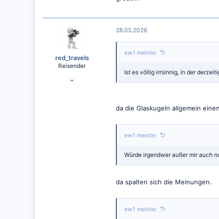
0
28.05.2026
ew1 meinte:
red_travels
Reisender
Ist es völlig irrsinnig, in der derz
16.09.2016
30.804
22.934
da die Glaskugeln allgemein eine
www.red-travels.com
ew1 meinte:
Würde irgendwer außer mir auch n
da spalten sich die Meinungen.
ew1 meinte: