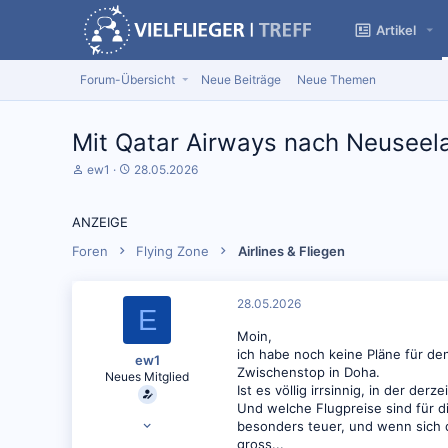
Artikel
Forum-Übersicht
Neue Beiträge
Neue Themen
Mit Qatar Airways nach Neuseel
S
D
ew1
28.05.2026
t
a
a
t
r
u
ANZEIGE
t
m
e
S
Foren
Flying Zone
Airlines & Fliegen
r
t
*
a
i
r
28.05.2026
E
n
t
Moin,
ich habe noch keine Pläne für de
ew1
Zwischenstop in Doha.
Neues Mitglied
Ist es völlig irrsinnig, in der d
Und welche Flugpreise sind für di
30.12.2018
besonders teuer, und wenn sich da
4
gross...