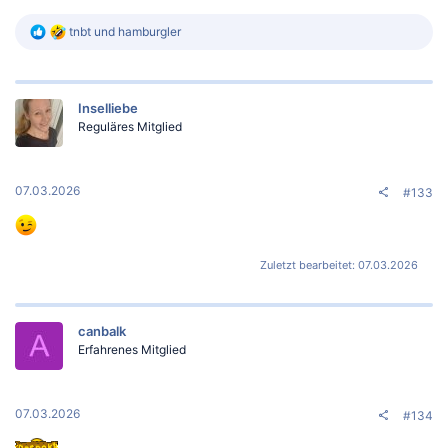
R
tnbt
und
hamburgler
e
a
k
t
Inselliebe
i
o
Reguläres Mitglied
n
e
n
:
07.03.2026
#133
Zuletzt bearbeitet:
07.03.2026
canbalk
Erfahrenes Mitglied
07.03.2026
#134