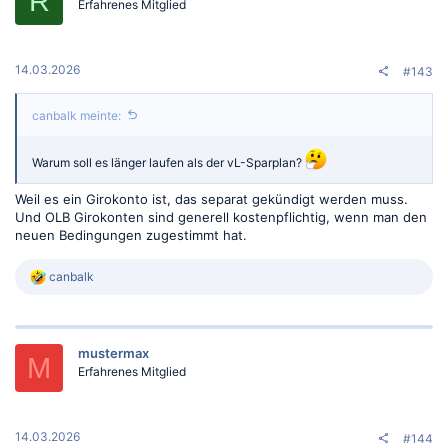
R
Erfahrenes Mitglied
14.03.2026
#143
canbalk meinte:
Warum soll es länger laufen als der vL-Sparplan?
Weil es ein Girokonto ist, das separat gekündigt werden muss.
Und OLB Girokonten sind generell kostenpflichtig, wenn man den
neuen Bedingungen zugestimmt hat.
R
canbalk
e
a
k
t
mustermax
i
M
o
Erfahrenes Mitglied
n
e
n
:
14.03.2026
#144