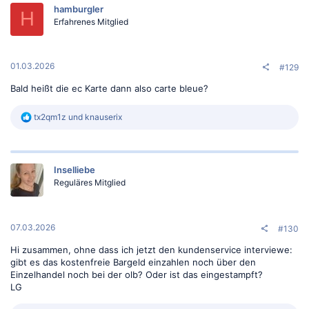
hamburgler
H
Erfahrenes Mitglied
01.03.2026
#129
Bald heißt die ec Karte dann also carte bleue?
R
tx2qm1z
und
knauserix
e
a
k
t
Inselliebe
i
o
Reguläres Mitglied
n
e
n
:
07.03.2026
#130
Hi zusammen, ohne dass ich jetzt den kundenservice interviewe:
gibt es das kostenfreie Bargeld einzahlen noch über den
Einzelhandel noch bei der olb? Oder ist das eingestampft?
LG