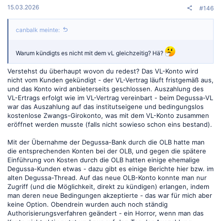
15.03.2026
#146
canbalk meinte:
Warum kündigts es nicht mit dem vL gleichzeitig? Hä?
Verstehst du überhaupt wovon du redest? Das VL-Konto wird
nicht vom Kunden gekündigt - der VL-Vertrag läuft fristgemäß aus,
und das Konto wird anbieterseits geschlossen. Auszahlung des
VL-Ertrags erfolgt wie im VL-Vertrag vereinbart - beim Degussa-VL
war das Auszahlung auf das institutseigene und bedingungslos
kostenlose Zwangs-Girokonto, was mit dem VL-Konto zusammen
eröffnet werden musste (falls nicht sowieso schon eins bestand).
Mit der Übernahme der Degussa-Bank durch die OLB hatte man
die entsprechenden Konten bei der OLB, und gegen die spätere
Einführung von Kosten durch die OLB hatten einige ehemalige
Degussa-Kunden etwas - dazu gibt es einige Berichte hier bzw. im
alten Degussa-Thread. Auf das neue OLB-Konto konnte man nur
Zugriff (und die Möglichkeit, direkt zu kündigen) erlangen, indem
man deren neue Bedingungen akzeptierte - das war für mich aber
keine Option. Obendrein wurden auch noch ständig
Authorisierungsverfahren geändert - ein Horror, wenn man das