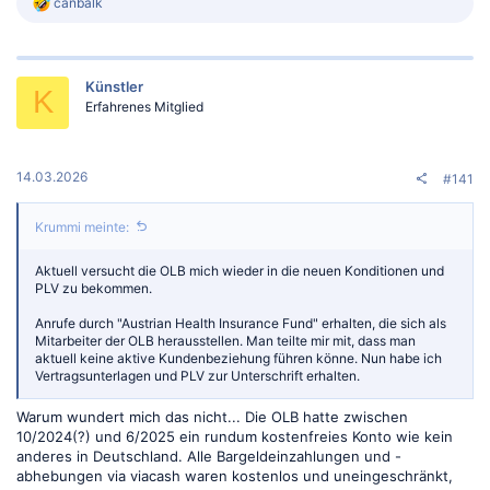
R
canbalk
e
a
k
t
Künstler
i
K
o
Erfahrenes Mitglied
n
e
n
:
14.03.2026
#141
Krummi meinte:
Aktuell versucht die OLB mich wieder in die neuen Konditionen und
PLV zu bekommen.
Anrufe durch "Austrian Health Insurance Fund" erhalten, die sich als
Mitarbeiter der OLB herausstellen. Man teilte mir mit, dass man
aktuell keine aktive Kundenbeziehung führen könne. Nun habe ich
Vertragsunterlagen und PLV zur Unterschrift erhalten.
Warum wundert mich das nicht... Die OLB hatte zwischen
10/2024(?) und 6/2025 ein rundum kostenfreies Konto wie kein
anderes in Deutschland. Alle Bargeldeinzahlungen und -
abhebungen via viacash waren kostenlos und uneingeschränkt,