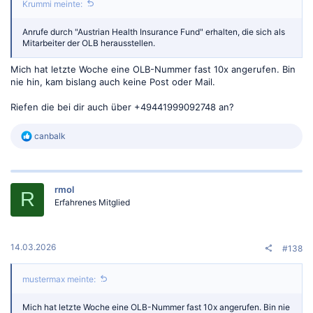
Krummi meinte:
Anrufe durch "Austrian Health Insurance Fund" erhalten, die sich als
Mitarbeiter der OLB herausstellen.
Mich hat letzte Woche eine OLB-Nummer fast 10x angerufen. Bin
nie hin, kam bislang auch keine Post oder Mail.
Riefen die bei dir auch über +49441999092748 an?
R
canbalk
e
a
k
t
rmol
i
R
o
Erfahrenes Mitglied
n
e
n
:
14.03.2026
#138
mustermax meinte:
Mich hat letzte Woche eine OLB-Nummer fast 10x angerufen. Bin nie