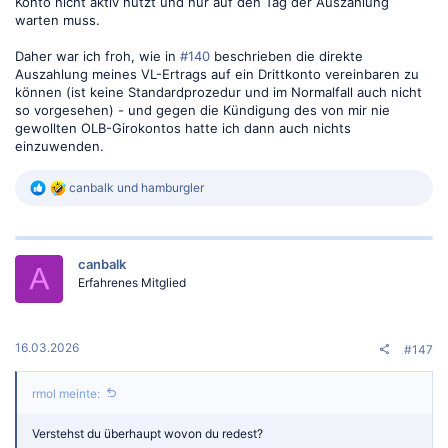
Konto nicht aktiv nutzt und nur auf den Tag der Auszahlung
warten muss.
Daher war ich froh, wie in
#140
beschrieben die direkte
Auszahlung meines VL-Ertrags auf ein Drittkonto vereinbaren zu
können (ist keine Standardprozedur und im Normalfall auch nicht
so vorgesehen) - und gegen die Kündigung des von mir nie
gewollten OLB-Girokontos hatte ich dann auch nichts
einzuwenden.
R
canbalk
und
hamburgler
e
a
k
t
canbalk
i
o
Erfahrenes Mitglied
n
e
n
:
16.03.2026
#147
rmol meinte:
Verstehst du überhaupt wovon du redest?