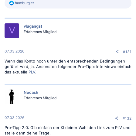
R
hamburgler
e
a
k
t
vlugangst
i
V
o
Erfahrenes Mitglied
n
e
n
:
07.03.2026
#131
Wenn das Konto noch unter den entsprechenden Bedingungen
geführt wird, ja. Ansonsten folgender Pro-Tipp: Interviewe einfach
das aktuelle
PLV
.
Nocash
Erfahrenes Mitglied
07.03.2026
#132
Pro-Tipp 2.0: Gib einfach der KI deiner Wahl den Link zum PLV und
stelle dann deine Frage.