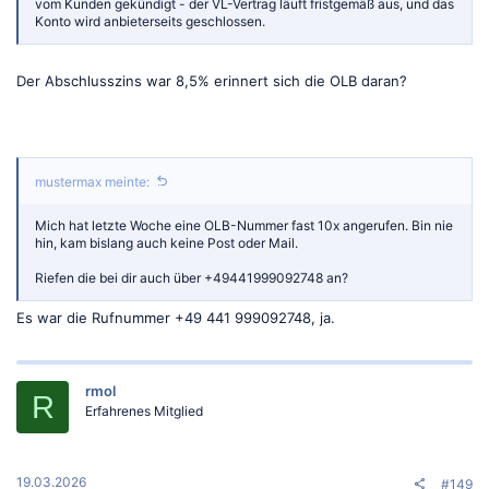
vom Kunden gekündigt - der VL-Vertrag läuft fristgemäß aus, und das
Konto wird anbieterseits geschlossen.
Der Abschlusszins war 8,5% erinnert sich die OLB daran?
mustermax meinte:
Mich hat letzte Woche eine OLB-Nummer fast 10x angerufen. Bin nie
hin, kam bislang auch keine Post oder Mail.
Riefen die bei dir auch über +49441999092748 an?
Es war die Rufnummer +49 441 999092748, ja.
rmol
R
Erfahrenes Mitglied
19.03.2026
#149