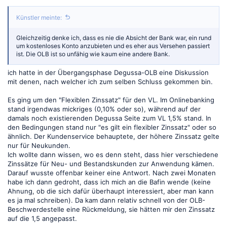
Künstler meinte:
Gleichzeitig denke ich, dass es nie die Absicht der Bank war, ein rund
um kostenloses Konto anzubieten und es eher aus Versehen passiert
ist. Die OLB ist so unfähig wie kaum eine andere Bank.
ich hatte in der Übergangsphase Degussa-OLB eine Diskussion
mit denen, nach welcher ich zum selben Schluss gekommen bin.
Es ging um den "Flexiblen Zinssatz" für den VL. Im Onlinebanking
stand irgendwas mickriges (0,10% oder so), während auf der
damals noch existierenden Degussa Seite zum VL 1,5% stand. In
den Bedingungen stand nur "es gilt ein flexibler Zinssatz" oder so
ähnlich. Der Kundenservice behauptete, der höhere Zinssatz gelte
nur für Neukunden.
Ich wollte dann wissen, wo es denn steht, dass hier verschiedene
Zinssätze für Neu- und Bestandskunden zur Anwendung kämen.
Darauf wusste offenbar keiner eine Antwort. Nach zwei Monaten
habe ich dann gedroht, dass ich mich an die Bafin wende (keine
Ahnung, ob die sich dafür überhaupt interessiert, aber man kann
es ja mal schreiben). Da kam dann relativ schnell von der OLB-
Beschwerdestelle eine Rückmeldung, sie hätten mir den Zinssatz
auf die 1,5 angepasst.