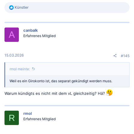
R
Künstler
e
a
k
t
canbalk
i
o
Erfahrenes Mitglied
n
e
n
:
15.03.2026
#145
rmol meinte:
Weil es ein Girokonto ist, das separat gekündigt werden muss.
Warum kündigts es nicht mit dem vL gleichzeitig? Hä?
rmol
R
Erfahrenes Mitglied