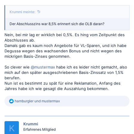
Krummi meinte:
Der Abschlusszins war 8,5% erinnert sich die OLB daran?
Nein, bei mir lag er wirklich bei 0,5%. Es hing vom Zeitpunkt des
Abschlusses ab.
Damals gab es kaum noch Angebote für VL-Sparen, und ich habe
Degussa wegen des wachsenden Bonus und nicht wegen des
mickrigen Basis-Zinses genommen.
So clever wie
@mustermax
habe ich es leider nicht gemacht, also
mich auf den später ausgeschriebenen Basis-Zinssatz von 1,5%
berufen.
Nun ist es bestimmt zu spät für eine Reklamation, Anfang des
Jahres habe ich wie gesagt die Auszahlung bekommen.
R
hamburgler
und
mustermax
e
a
k
t
Krummi
i
K
o
Erfahrenes Mitglied