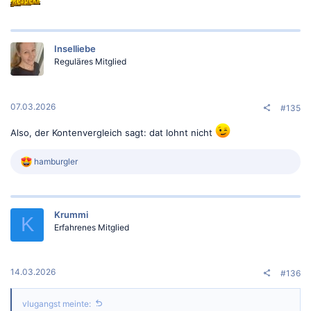
Inselliebe
Reguläres Mitglied
07.03.2026
#135
Also, der Kontenvergleich sagt: dat lohnt nicht
R
hamburgler
e
a
k
t
Krummi
i
K
o
Erfahrenes Mitglied
n
e
n
:
14.03.2026
#136
vlugangst meinte: