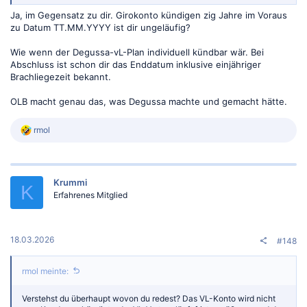
Ja, im Gegensatz zu dir. Girokonto kündigen zig Jahre im Voraus
zu Datum TT.MM.YYYY ist dir ungeläufig?
Wie wenn der Degussa-vL-Plan individuell kündbar wär. Bei
Abschluss ist schon dir das Enddatum inklusive einjähriger
Brachliegezeit bekannt.
OLB macht genau das, was Degussa machte und gemacht hätte.
R
rmol
e
a
k
t
Krummi
i
K
o
Erfahrenes Mitglied
n
e
n
:
18.03.2026
#148
rmol meinte:
Verstehst du überhaupt wovon du redest? Das VL-Konto wird nicht