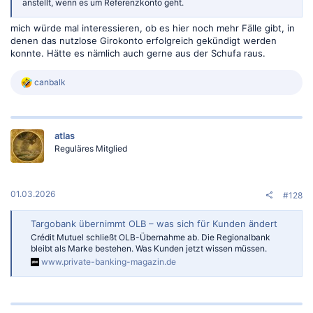
anstellt, wenn es um Referenzkonto geht.
mich würde mal interessieren, ob es hier noch mehr Fälle gibt, in
denen das nutzlose Girokonto erfolgreich gekündigt werden
konnte. Hätte es nämlich auch gerne aus der Schufa raus.
R
canbalk
e
a
k
t
atlas
i
o
Reguläres Mitglied
n
e
n
:
01.03.2026
#128
Targobank übernimmt OLB – was sich für Kunden ändert
Crédit Mutuel schließt OLB-Übernahme ab. Die Regionalbank
bleibt als Marke bestehen. Was Kunden jetzt wissen müssen.
www.private-banking-magazin.de