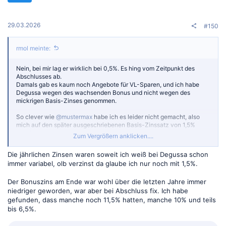
n
e
n
:
29.03.2026
#150
rmol meinte:
Nein, bei mir lag er wirklich bei 0,5%. Es hing vom Zeitpunkt des
Abschlusses ab.
Damals gab es kaum noch Angebote für VL-Sparen, und ich habe
Degussa wegen des wachsenden Bonus und nicht wegen des
mickrigen Basis-Zinses genommen.
So clever wie
@mustermax
habe ich es leider nicht gemacht, also
mich auf den später ausgeschriebenen Basis-Zinssatz von 1,5%
berufen.
Zum Vergrößern anklicken....
Nun ist es bestimmt zu spät für eine Reklamation, Anfang des Jahres
habe ich wie gesagt die Auszahlung bekommen.
Die jährlichen Zinsen waren soweit ich weiß bei Degussa schon
immer variabel, olb verzinst da glaube ich nur noch mit 1,5%.
Der Bonuszins am Ende war wohl über die letzten Jahre immer
niedriger geworden, war aber bei Abschluss fix. Ich habe
gefunden, dass manche noch 11,5% hatten, manche 10% und teils
bis 6,5%.