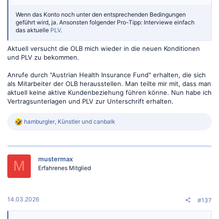
Wenn das Konto noch unter den entsprechenden Bedingungen
geführt wird, ja. Ansonsten folgender Pro-Tipp: Interviewe einfach
das aktuelle
PLV
.
Aktuell versucht die OLB mich wieder in die neuen Konditionen
und PLV zu bekommen.
Anrufe durch "Austrian Health Insurance Fund" erhalten, die sich
als Mitarbeiter der OLB herausstellen. Man teilte mir mit, dass man
aktuell keine aktive Kundenbeziehung führen könne. Nun habe ich
Vertragsunterlagen und PLV zur Unterschrift erhalten.
R
hamburgler
,
Künstler
und
canbalk
e
a
k
t
mustermax
i
M
o
Erfahrenes Mitglied
n
e
n
:
14.03.2026
#137