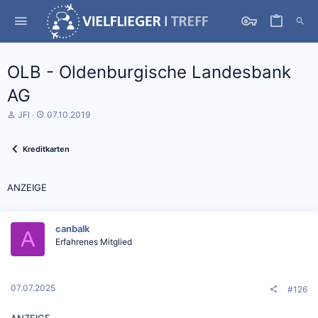
OLB - Oldenburgische Landesbank
AG
S
D
JFI
07.10.2019
t
a
a
t
r
u
Kreditkarten
t
m
e
S
r
t
ANZEIGE
*
a
i
r
n
t
canbalk
Erfahrenes Mitglied
07.07.2025
#126
ANZEIGE