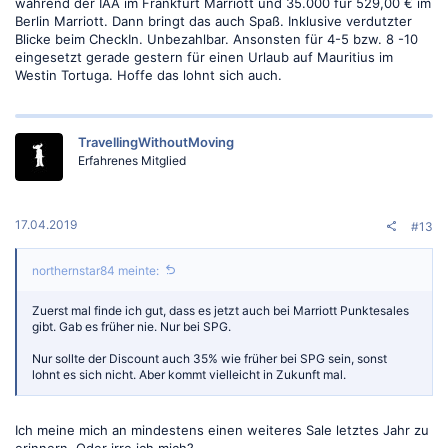
während der IAA im Frankfurt Marriott und 35.000 für 529,00 € im
Berlin Marriott. Dann bringt das auch Spaß. Inklusive verdutzter
Blicke beim CheckIn. Unbezahlbar. Ansonsten für 4-5 bzw. 8 -10
eingesetzt gerade gestern für einen Urlaub auf Mauritius im
Westin Tortuga. Hoffe das lohnt sich auch.
TravellingWithoutMoving
Erfahrenes Mitglied
17.04.2019
#13
northernstar84 meinte:
Zuerst mal finde ich gut, dass es jetzt auch bei Marriott Punktesales
gibt. Gab es früher nie. Nur bei SPG.
Nur sollte der Discount auch 35% wie früher bei SPG sein, sonst
lohnt es sich nicht. Aber kommt vielleicht in Zukunft mal.
Ich meine mich an mindestens einen weiteres Sale letztes Jahr zu
erinnern. Oder irre ich mich?