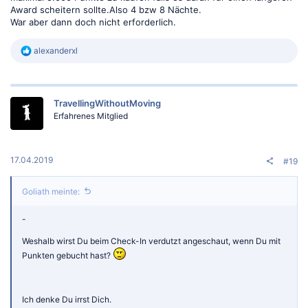
Award scheitern sollte.Also 4 bzw 8 Nächte.
War aber dann doch nicht erforderlich.
R
alexanderxl
e
a
k
t
TravellingWithoutMoving
i
o
Erfahrenes Mitglied
n
e
n
:
17.04.2019
#19
Goliath meinte:
-
Weshalb wirst Du beim Check-In verdutzt angeschaut, wenn Du mit
Punkten gebucht hast?
Ich denke Du irrst Dich.