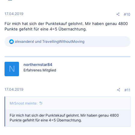
17.04.2019
#10
Für mich hat sich der Punktekauf gelohnt. Mir haben genau 4800
Punkte gefehlt für eine 4=5 Übernachtung.
R
alexanderxl
und
TravellingWithoutMoving
e
a
k
t
northernstar84
i
N
o
Erfahrenes Mitglied
n
e
n
:
17.04.2019
#11
MrSnoot meinte:
Für mich hat sich der Punktekauf gelohnt. Mir haben genau 4800
Punkte gefehlt für eine 4=5 Übernachtung.