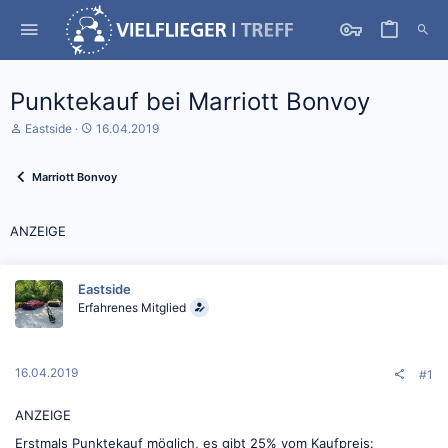
Punktekauf bei Marriott Bonvoy
S
D
Eastside
16.04.2019
t
a
a
t
r
u
Marriott Bonvoy
t
m
e
S
r
t
ANZEIGE
*
a
i
r
n
t
Eastside
Erfahrenes Mitglied
16.04.2019
#1
ANZEIGE
Erstmals Punktekauf möglich, es gibt 25% vom Kaufpreis: