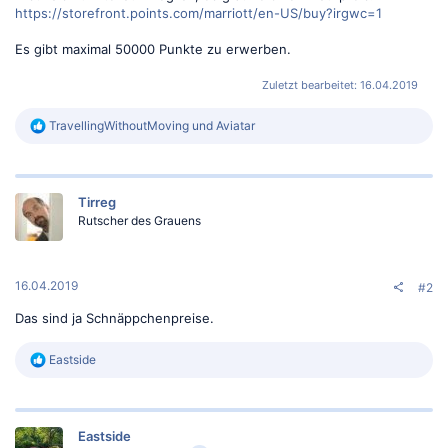
https://storefront.points.com/marriott/en-US/buy?irgwc=1
Es gibt maximal 50000 Punkte zu erwerben.
Zuletzt bearbeitet:
16.04.2019
R
TravellingWithoutMoving
und
Aviatar
e
a
k
t
Tirreg
i
o
Rutscher des Grauens
n
e
n
:
16.04.2019
#2
Das sind ja Schnäppchenpreise.
R
Eastside
e
a
k
t
Eastside
i