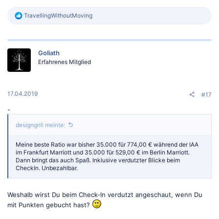
R
TravellingWithoutMoving
e
a
k
t
Goliath
i
o
Erfahrenes Mitglied
n
e
n
:
17.04.2019
#17
-
designgrill meinte:
Meine beste Ratio war bisher 35.000 für 774,00 € während der IAA
im Frankfurt Marriott und 35.000 für 529,00 € im Berlin Marriott.
Dann bringt das auch Spaß. Inklusive verdutzter Blicke beim
CheckIn. Unbezahlbar.
Weshalb wirst Du beim Check-In verdutzt angeschaut, wenn Du
mit Punkten gebucht hast?