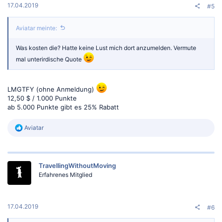
17.04.2019
#5
Aviatar meinte:
Was kosten die? Hatte keine Lust mich dort anzumelden. Vermute
mal unterirdische Quote
LMGTFY (ohne Anmeldung)
12,50 $ / 1.000 Punkte
ab 5.000 Punkte gibt es 25% Rabatt
R
Aviatar
e
a
k
t
TravellingWithoutMoving
i
o
Erfahrenes Mitglied
n
e
n
:
17.04.2019
#6