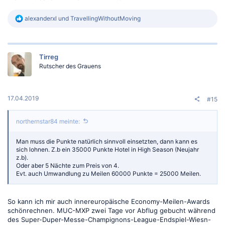
R
alexanderxl
und
TravellingWithoutMoving
e
a
k
t
Tirreg
i
o
Rutscher des Grauens
n
e
n
:
17.04.2019
#15
northernstar84 meinte:
Man muss die Punkte natürlich sinnvoll einsetzten, dann kann es
sich lohnen. Z.b ein 35000 Punkte Hotel in High Season (Neujahr
z.b).
Oder aber 5 Nächte zum Preis von 4.
Evt. auch Umwandlung zu Meilen 60000 Punkte = 25000 Meilen.
So kann ich mir auch innereuropäische Economy-Meilen-Awards
schönrechnen. MUC-MXP zwei Tage vor Abflug gebucht während
des Super-Duper-Messe-Champignons-League-Endspiel-Wiesn-