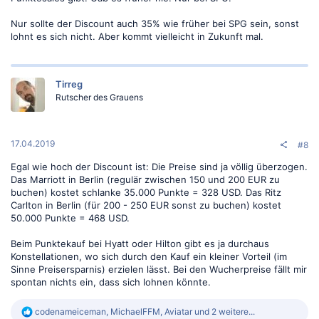
Nur sollte der Discount auch 35% wie früher bei SPG sein, sonst
lohnt es sich nicht. Aber kommt vielleicht in Zukunft mal.
Tirreg
Rutscher des Grauens
17.04.2019
#8
Egal wie hoch der Discount ist: Die Preise sind ja völlig überzogen.
Das Marriott in Berlin (regulär zwischen 150 und 200 EUR zu
buchen) kostet schlanke 35.000 Punkte = 328 USD. Das Ritz
Carlton in Berlin (für 200 - 250 EUR sonst zu buchen) kostet
50.000 Punkte = 468 USD.
Beim Punktekauf bei Hyatt oder Hilton gibt es ja durchaus
Konstellationen, wo sich durch den Kauf ein kleiner Vorteil (im
Sinne Preisersparnis) erzielen lässt. Bei den Wucherpreise fällt mir
spontan nichts ein, dass sich lohnen könnte.
R
codenameiceman
,
MichaelFFM
,
Aviatar
und 2 weitere...