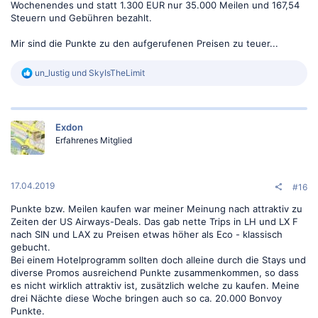
Wochenendes und statt 1.300 EUR nur 35.000 Meilen und 167,54
Steuern und Gebühren bezahlt.
Mir sind die Punkte zu den aufgerufenen Preisen zu teuer...
R
un_lustig
und
SkyIsTheLimit
e
a
k
t
Exdon
i
o
Erfahrenes Mitglied
n
e
n
:
17.04.2019
#16
Punkte bzw. Meilen kaufen war meiner Meinung nach attraktiv zu
Zeiten der US Airways-Deals. Das gab nette Trips in LH und LX F
nach SIN und LAX zu Preisen etwas höher als Eco - klassisch
gebucht.
Bei einem Hotelprogramm sollten doch alleine durch die Stays und
diverse Promos ausreichend Punkte zusammenkommen, so dass
es nicht wirklich attraktiv ist, zusätzlich welche zu kaufen. Meine
drei Nächte diese Woche bringen auch so ca. 20.000 Bonvoy
Punkte.