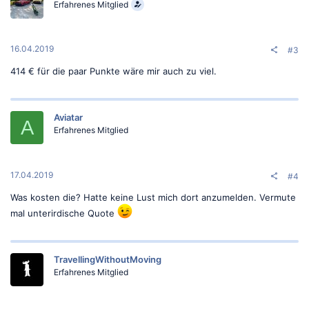
o
Erfahrenes Mitglied
n
e
n
:
16.04.2019
#3
414 € für die paar Punkte wäre mir auch zu viel.
Aviatar
A
Erfahrenes Mitglied
17.04.2019
#4
Was kosten die? Hatte keine Lust mich dort anzumelden. Vermute
mal unterirdische Quote
TravellingWithoutMoving
Erfahrenes Mitglied