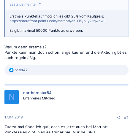
Eastside meinte:
Erstmals Punktekauf möglich, es gibt 25% vom Kaufpreis:
https://storefront.points.com/marriott/en-US/buy?irgwc=1
Es gibt maximal 50000 Punkte zu erwerben.
Warum denn erstmals?
Punkte kann man doch schon lange kaufen und die Aktion gibt es
auch regelmäßig.
R
peter42
e
a
k
t
northernstar84
i
N
o
Erfahrenes Mitglied
n
e
n
:
17.04.2019
#7
Zuerst mal finde ich gut, dass es jetzt auch bei Marriott
Punktesales gibt. Gab es früher nie. Nur bei SPG.