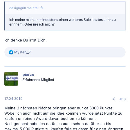
designgrill meinte:
Ich meine mich an mindestens einen weiteres Sale letztes Jahr zu
erinnern. Oder irre ich mich?
Ich denke Du irrst Dich.
R
Mystery_7
e
a
k
t
pierce
i
o
Erfahrenes Mitglied
n
e
n
:
17.04.2019
#18
Meine 3 nächsten Nächte bringen aber nur ca 6000 Punkte.
Wobei ich auch nicht auf die Idee kommen würde jetzt Punkte zu
kaufen um einen Award davon buchen zu können.
Nachgedacht habe ich natürlich auch schon darüber so bis
maximal 5.000 Punkte zu kaufen falls es daran für einen längeren