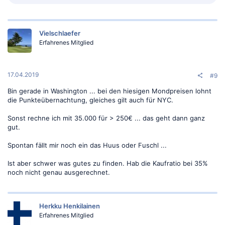
e
a
k
t
Vielschlaefer
i
o
Erfahrenes Mitglied
n
e
n
:
17.04.2019
#9
Bin gerade in Washington ... bei den hiesigen Mondpreisen lohnt
die Punkteübernachtung, gleiches gilt auch für NYC.
Sonst rechne ich mit 35.000 für > 250€ ... das geht dann ganz
gut.
Spontan fällt mir noch ein das Huus oder Fuschl ...
Ist aber schwer was gutes zu finden. Hab die Kaufratio bei 35%
noch nicht genau ausgerechnet.
Herkku Henkilainen
Erfahrenes Mitglied