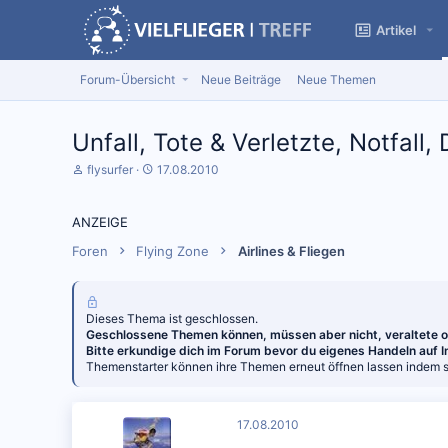
Artikel
Forum-Übersicht
Neue Beiträge
Neue Themen
Unfall, Tote & Verletzte, Notfall
S
D
flysurfer
17.08.2010
t
a
a
t
r
u
ANZEIGE
t
m
e
S
Foren
Flying Zone
Airlines & Fliegen
r
t
*
a
i
r
n
t
Dieses Thema ist geschlossen.
Geschlossene Themen können, müssen aber nicht, veraltete od
Bitte erkundige dich im Forum bevor du eigenes Handeln auf
Themenstarter können ihre Themen erneut öffnen lassen indem si
17.08.2010