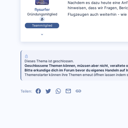
Nachdem es dazu heute eine Anfra
hinweisen, dass wir Fragen, Beri
flysurfer
Gründungsmitglied
Flugzeugen auch weiterhin - wie 
Teammitglied
06.03.2009
26.005
62
www.vielfliegertreff.de
Dieses Thema ist geschlossen.
Geschlossene Themen können, müssen aber nicht, veraltete od
Bitte erkundige dich im Forum bevor du eigenes Handeln auf
Themenstarter können ihre Themen erneut öffnen lassen indem si
Facebook
Twitter
WhatsApp
E-Mail
Link
Teilen: