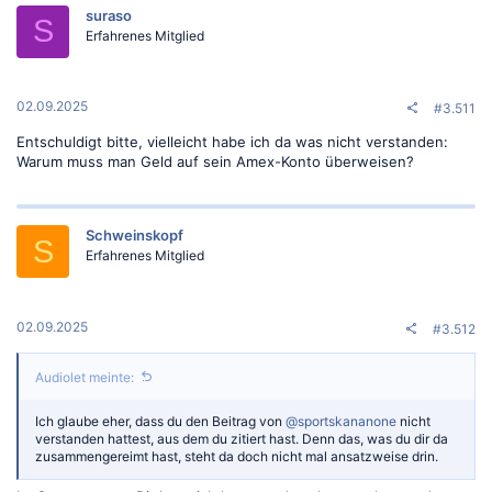
t
suraso
i
S
o
Erfahrenes Mitglied
n
e
n
:
02.09.2025
#3.511
Entschuldigt bitte, vielleicht habe ich da was nicht verstanden:
Warum muss man Geld auf sein Amex-Konto überweisen?
Schweinskopf
S
Erfahrenes Mitglied
02.09.2025
#3.512
Audiolet meinte:
Ich glaube eher, dass du den Beitrag von
@sportskananone
nicht
verstanden hattest, aus dem du zitiert hast. Denn das, was du dir da
zusammengereimt hast, steht da doch nicht mal ansatzweise drin.