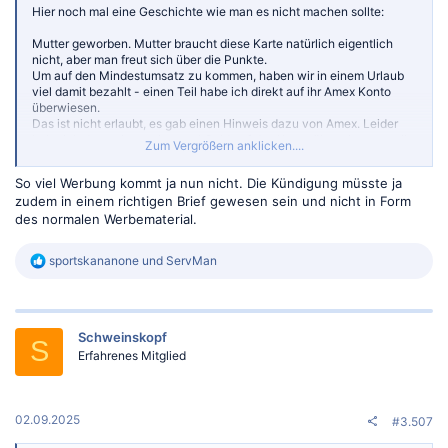
Hier noch mal eine Geschichte wie man es nicht machen sollte:
Mutter geworben. Mutter braucht diese Karte natürlich eigentlich
nicht, aber man freut sich über die Punkte.
Um auf den Mindestumsatz zu kommen, haben wir in einem Urlaub
viel damit bezahlt - einen Teil habe ich direkt auf ihr Amex Konto
überwiesen.
Das ist nicht erlaubt, es gab einen Hinweis dazu von Amex. Leider
habe ich dann ein zweites mal Geld auf das Konto überwiesen, weil
Zum Vergrößern anklicken....
ich mich bei den Kartennummern vertan habe (wollte Geld auf mein
eigenes Kartenkonto überweisen). Amex hat daraufhin die Karte
So viel Werbung kommt ja nun nicht. Die Kündigung müsste ja
gekündigt. Da meine Mutter von der Amex Werbung genervt war hat
zudem in einem richtigen Brief gewesen sein und nicht in Form
sie Amex Briefe immer direkt in den Müll geworfen - von der
des normalen Werbematerial.
Kündigung hat sie nix mitbekommen.
Irgendwann wollte ich mich nach den MR Punkten erkundigen -
Ergebnis: 70k Punkte sind weg, da Karte gekündigt. Allerdings kann
R
sportskananone
und
ServMan
man die Punkte zu einem mittelmäßigen Tauschverhältnis noch in
e
Gutscheine umwandeln, ca. 300€ AirBNB z.b
a
k
Nicht nachmachen !
t
Schweinskopf
i
S
o
Erfahrenes Mitglied
n
e
n
:
02.09.2025
#3.507