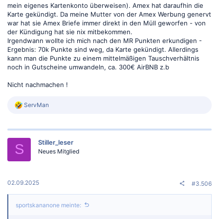
mein eigenes Kartenkonto überweisen). Amex hat daraufhin die
Karte gekündigt. Da meine Mutter von der Amex Werbung genervt
war hat sie Amex Briefe immer direkt in den Müll geworfen - von
der Kündigung hat sie nix mitbekommen.
Irgendwann wollte ich mich nach den MR Punkten erkundigen -
Ergebnis: 70k Punkte sind weg, da Karte gekündigt. Allerdings
kann man die Punkte zu einem mittelmäßigen Tauschverhältnis
noch in Gutscheine umwandeln, ca. 300€ AirBNB z.b
Nicht nachmachen !
R
ServMan
e
a
k
t
Stiller_leser
i
S
o
Neues Mitglied
n
e
n
:
02.09.2025
#3.506
sportskananone meinte: