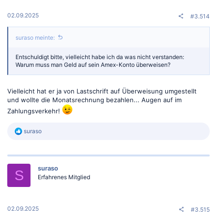
02.09.2025
#3.514
suraso meinte:
Entschuldigt bitte, vielleicht habe ich da was nicht verstanden:
Warum muss man Geld auf sein Amex-Konto überweisen?
Vielleicht hat er ja von Lastschrift auf Überweisung umgestellt
und wollte die Monatsrechnung bezahlen... Augen auf im
Zahlungsverkehr!
R
suraso
e
a
k
t
suraso
i
S
o
Erfahrenes Mitglied
n
e
n
:
02.09.2025
#3.515