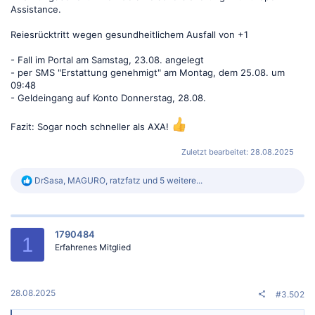
Assistance.
Reiesrücktritt wegen gesundheitlichem Ausfall von +1
- Fall im Portal am Samstag, 23.08. angelegt
- per SMS "Erstattung genehmigt" am Montag, dem 25.08. um
09:48
- Geldeingang auf Konto Donnerstag, 28.08.
Fazit: Sogar noch schneller als AXA!
Zuletzt bearbeitet:
28.08.2025
R
DrSasa
,
MAGURO
,
ratzfatz
und 5 weitere...
e
a
k
t
1790484
i
1
o
Erfahrenes Mitglied
n
e
n
:
28.08.2025
#3.502