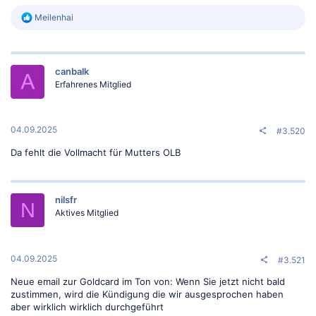
R
Meilenhai
e
a
k
t
canbalk
i
o
Erfahrenes Mitglied
n
e
n
:
04.09.2025
#3.520
Da fehlt die Vollmacht für Mutters OLB
nilsfr
N
Aktives Mitglied
04.09.2025
#3.521
Neue email zur Goldcard im Ton von: Wenn Sie jetzt nicht bald
zustimmen, wird die Kündigung die wir ausgesprochen haben
aber wirklich wirklich durchgeführt