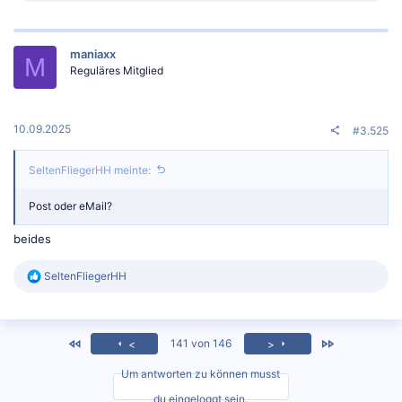
a
k
t
maniaxx
i
M
o
Reguläres Mitglied
n
e
n
:
10.09.2025
#3.525
SeltenFliegerHH meinte:
Post oder eMail?
beides
R
SeltenFliegerHH
e
a
k
t
<
Zuletzt
141 von 146
<
>
i
o
Um antworten zu können musst
n
e
du eingeloggt sein.