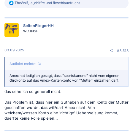
R
TheWolf
,
le_chiffre
und
fieseblauefrucht
e
a
k
t
SeltenFliegerHH
i
o
WCJNSF
n
e
n
:
03.09.2025
#3.518
Audiolet meinte:
Amex hat lediglich gesagt, dass "sportskanone" nicht vom eigenen
Girokonto auf das Amex-Kartenkonto von "Mutter" einzahlen darf.
das sehe ich so generell nicht.
Das Problem ist, dass hier ein Guthaben auf dem Konto der Mutter
geschaffen wurde,
das
will/darf Amex nicht. Von
welchem/wessen Konto eine 'richtige' Ueberweisung kommt,
duerfte keine Rolle spielen...