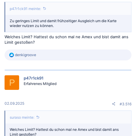
p47r1ck91 meinte:
Zu geringes Limit und damit frühzeitiger Ausgleich um die Karte
wieder nutzen zu können.
Welches Limit? Hattest du schon mal ne Amex und bist damit ans
Limit gestoßen?
R
denkigroove
e
a
k
t
p47r1ck91
i
P
o
Erfahrenes Mitglied
n
e
n
:
02.09.2025
#3.516
suraso meinte:
Welches Limit? Hattest du schon mal ne Amex und bist damit ans
Limit gestoßen?