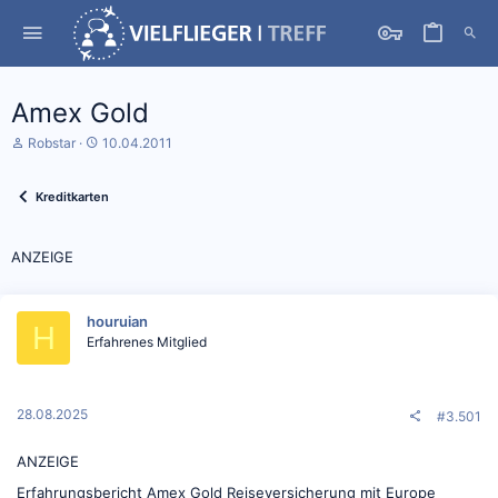
Amex Gold
S
D
Robstar
10.04.2011
t
a
a
t
r
u
Kreditkarten
t
m
e
S
r
t
ANZEIGE
*
a
i
r
n
t
houruian
H
Erfahrenes Mitglied
28.08.2025
#3.501
ANZEIGE
Erfahrungsbericht Amex Gold Reiseversicherung mit Europe