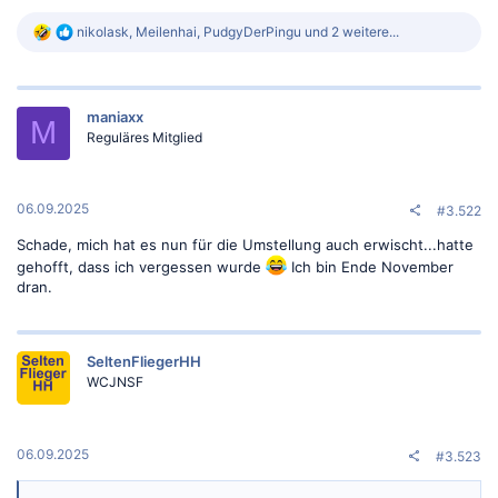
R
nikolask
,
Meilenhai
,
PudgyDerPingu
und 2 weitere...
e
a
k
t
maniaxx
i
M
o
Reguläres Mitglied
n
e
n
:
06.09.2025
#3.522
Schade, mich hat es nun für die Umstellung auch erwischt...hatte
gehofft, dass ich vergessen wurde
Ich bin Ende November
dran.
SeltenFliegerHH
WCJNSF
06.09.2025
#3.523