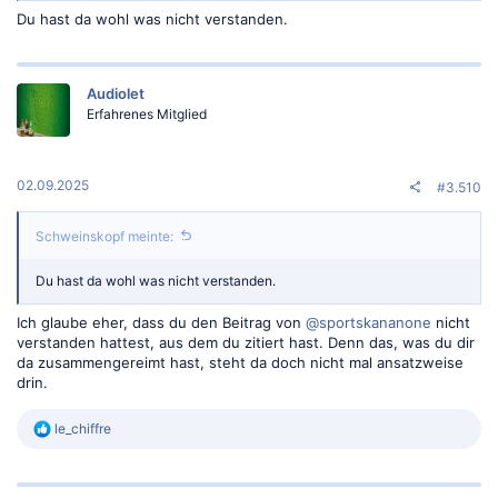
Du hast da wohl was nicht verstanden.
Audiolet
Erfahrenes Mitglied
02.09.2025
#3.510
Schweinskopf meinte:
Du hast da wohl was nicht verstanden.
Ich glaube eher, dass du den Beitrag von
@sportskananone
nicht
verstanden hattest, aus dem du zitiert hast. Denn das, was du dir
da zusammengereimt hast, steht da doch nicht mal ansatzweise
drin.
R
le_chiffre
e
a
k