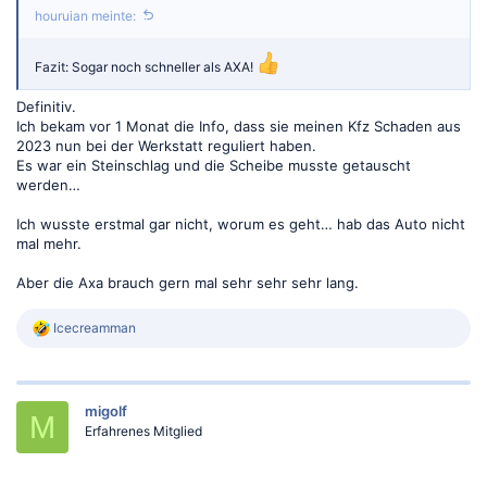
houruian meinte:
Fazit: Sogar noch schneller als AXA!
Definitiv.
Ich bekam vor 1 Monat die Info, dass sie meinen Kfz Schaden aus
2023 nun bei der Werkstatt reguliert haben.
Es war ein Steinschlag und die Scheibe musste getauscht
werden…
Ich wusste erstmal gar nicht, worum es geht… hab das Auto nicht
mal mehr.
Aber die Axa brauch gern mal sehr sehr sehr lang.
R
Icecreamman
e
a
k
t
migolf
i
M
o
Erfahrenes Mitglied
n
e
n