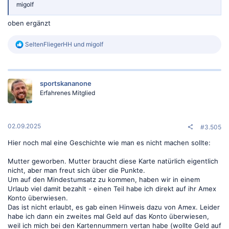
migolf
oben ergänzt
R
SeltenFliegerHH
und
migolf
e
a
k
t
sportskananone
i
o
Erfahrenes Mitglied
n
e
n
:
02.09.2025
#3.505
Hier noch mal eine Geschichte wie man es nicht machen sollte:
Mutter geworben. Mutter braucht diese Karte natürlich eigentlich
nicht, aber man freut sich über die Punkte.
Um auf den Mindestumsatz zu kommen, haben wir in einem
Urlaub viel damit bezahlt - einen Teil habe ich direkt auf ihr Amex
Konto überwiesen.
Das ist nicht erlaubt, es gab einen Hinweis dazu von Amex. Leider
habe ich dann ein zweites mal Geld auf das Konto überwiesen,
weil ich mich bei den Kartennummern vertan habe (wollte Geld auf