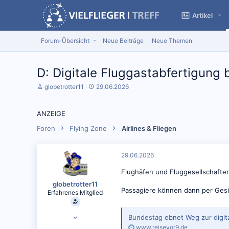
Artikel
Forum-Übersicht
Neue Beiträge
Neue Themen
D: Digitale Fluggastabfertigung
S
D
globetrotter11
29.06.2026
t
a
a
t
r
u
ANZEIGE
t
m
e
S
Foren
Flying Zone
Airlines & Fliegen
r
t
*
a
i
r
29.06.2026
n
t
Flughäfen und Fluggesellschafte
globetrotter11
Passagiere können dann per Gesic
Erfahrenes Mitglied
07.10.2015
Bundestag ebnet Weg zur digita
17.371
www.reisevor9.de