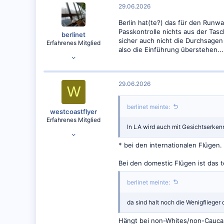
t
29.06.2026
i
o
Berlin hat(te?) das für den Run
n
Passkontrolle nichts aus der Tas
e
berlinet
sicher auch nicht die Durchsagen 
n
Erfahrenes Mitglied
:
also die Einführung überstehen...
21.07.2015
5.439
3.196
29.06.2026
W
berlinet meinte:
westcoastflyer
Erfahrenes Mitglied
In LA wird auch mit Gesichtserke
03.09.2019
2.901
* bei den internationalen Flügen.
3.189
Bei den domestic Flügen ist das 
berlinet meinte:
da sind halt noch die Wenigflieger
Hängt bei non-Whites/non-Cauca