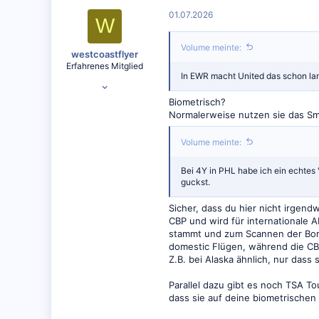
01.07.2026
W
Volume meinte:
westcoastflyer
Erfahrenes Mitglied
In EWR macht United das schon lan
03.09.2019
2.901
Biometrisch?
Normalerweise nutzen sie das Sm
3.189
Volume meinte:
Bei 4Y in PHL habe ich ein echtes 
guckst.
Sicher, dass du hier nicht irgen
CBP und wird für internationale
stammt und zum Scannen der Bord
domestic Flügen, während die CBP
Z.B. bei Alaska ähnlich, nur das
Parallel dazu gibt es noch TSA To
dass sie auf deine biometrischen