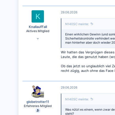
29.06.2026
K
N140SC meinte:
KnallaufFall
Aktives Mitglied
Einen wirklichen Gewinn (und somi
23.02.2023
Sicherheitskontrolle verhindert we
man hinterher aber doch wieder 20
249
227
Wir hatten das Vergnügen dieses J
Leute, die das genutzt haben (wo
Ob das jetzt so unglaublich viel Z
recht zügig, auch ohne das Face 
29.06.2026
N140SC meinte:
globetrotter11
Erfahrenes Mitglied
Was nützt es einem, wenn zwar der
steht?