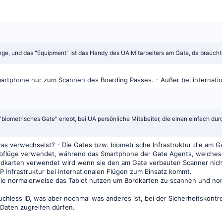
ge, und das "Equipment" ist das Handy des UA Mitarbeiters am Gate, da braucht
artphone nur zum Scannen des Boarding Passes. - Außer bei internatio
"biometrisches Gate" erlebt, bei UA persönliche Mitabeiter, die einen einfach d
dwas verwechselst? - Die Gates bzw. biometrische Infrastruktur die a
 Abflüge verwendet, während das Smartphone der Gate Agents, welches 
karten verwendet wird wenn sie den am Gate verbauten Scanner nicht
 Infrastruktur bei internationalen Flügen zum Einsatz kommt.
s sie normalerweise das Tablet nutzen um Bordkarten zu scannen und n
uchless ID, was aber nochmal was anderes ist, bei der Sicherheitskontr
 Daten zugreifen dürfen.