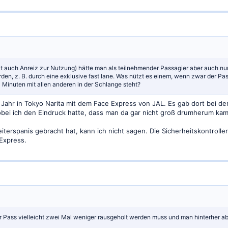
t auch Anreiz zur Nutzung) hätte man als teilnehmender Passagier aber auch nu
rden, z. B. durch eine exklusive fast lane. Was nützt es einem, wenn zwar der P
 Minuten mit allen anderen in der Schlange steht?
ahr in Tokyo Narita mit dem Face Express von JAL. Es gab dort bei der S
bei ich den Eindruck hatte, dass man da gar nicht groß drumherum kam
eiterspanis gebracht hat, kann ich nicht sagen. Die Sicherheitskontrolle
Express.
 Pass vielleicht zwei Mal weniger rausgeholt werden muss und man hinterher ab