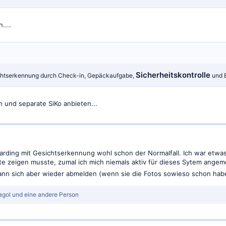
....
Sicherheitskontrolle
chtserkennung durch Check-in, Gepäckaufgabe,
und B
n und separate SiKo anbieten...
arding mit Gesichtserkennung wohl schon der Normalfall. Ich war etwas
te zeigen musste, zumal ich mich niemals aktiv für dieses Sytem angeme
ann sich aber wieder abmelden (wenn sie die Fotos sowieso schon ha
agol
und eine andere Person