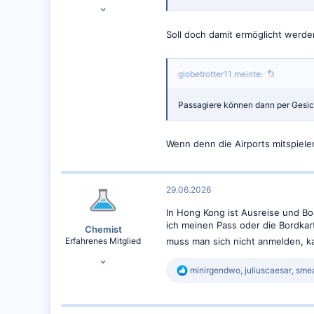
07.10.2015
17.371
Soll doch damit ermöglicht werden
14.923
CPT / DTM
globetrotter11 meinte:
Passagiere können dann per Gesi
Wenn denn die Airports mitspiele
29.06.2026
In Hong Kong ist Ausreise und Bo
ich meinen Pass oder die Bordkar
Chemist
Erfahrenes Mitglied
muss man sich nicht anmelden, k
28.10.2017
R
minirgendwo
,
juliuscaesar
,
sme
4.980
e
8.566
a
k
BSL