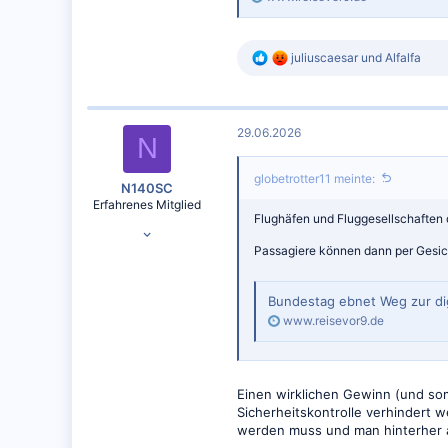
14.923
CPT / DTM
R
juliuscaesar
und
Alfalfa
e
a
k
t
29.06.2026
i
N
o
n
globetrotter11 meinte:
e
N140SC
n
Erfahrenes Mitglied
:
Flughäfen und Fluggesellschaften
01.01.2024
Passagiere können dann per Gesich
1.430
1.238
Bundestag ebnet Weg zur dig
www.reisevor9.de
Einen wirklichen Gewinn (und som
Sicherheitskontrolle verhindert w
werden muss und man hinterher a