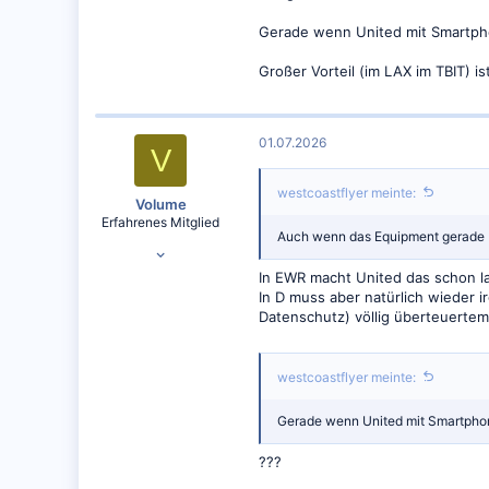
Gerade wenn United mit Smartpho
Großer Vorteil (im LAX im TBIT) is
01.07.2026
V
westcoastflyer meinte:
Volume
Erfahrenes Mitglied
Auch wenn das Equipment gerade b
01.06.2018
14.440
In EWR macht United das schon l
In D muss aber natürlich wieder 
12.679
Datenschutz) völlig überteuerte
westcoastflyer meinte:
Gerade wenn United mit Smartphon
???