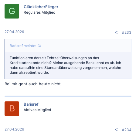
t
GlücklicherFlieger
i
G
o
Reguläres Mitglied
n
e
n
:
27.04.2026
#233
Barisref meinte:
Funktionieren derzeit Echtzeitüberweisungen an das
Kreditkartenkonto nicht? Meine ausgehende Bank lehnt es ab. Ich
habe daraufhin eine Standardüberweisung vorgenommen, welche
dann akzeptiert wurde.
Bei mir geht auch heute nicht
Barisref
B
Aktives Mitglied
27.04.2026
#234