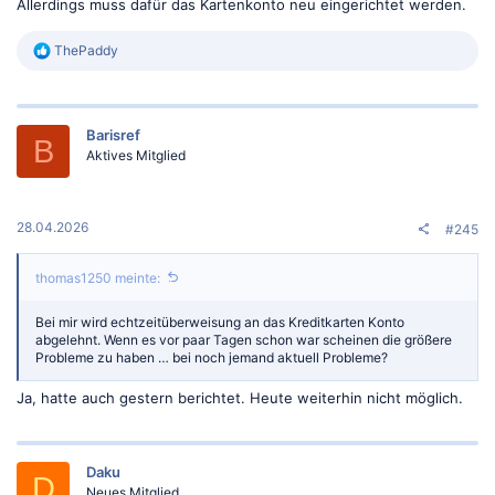
Allerdings muss dafür das Kartenkonto neu eingerichtet werden.
R
ThePaddy
e
a
k
t
Barisref
i
B
o
Aktives Mitglied
n
e
n
:
28.04.2026
#245
thomas1250 meinte:
Bei mir wird echtzeitüberweisung an das Kreditkarten Konto
abgelehnt. Wenn es vor paar Tagen schon war scheinen die größere
Probleme zu haben … bei noch jemand aktuell Probleme?
Ja, hatte auch gestern berichtet. Heute weiterhin nicht möglich.
Daku
D
Neues Mitglied