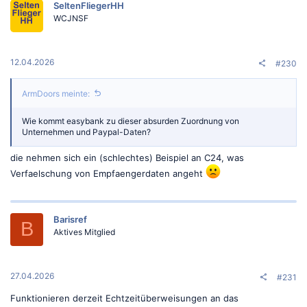
SeltenFliegerHH
i
o
WCJNSF
n
e
n
:
12.04.2026
#230
ArmDoors meinte:
Wie kommt easybank zu dieser absurden Zuordnung von
Unternehmen und Paypal-Daten?
die nehmen sich ein (schlechtes) Beispiel an C24, was
Verfaelschung von Empfaengerdaten angeht
Barisref
B
Aktives Mitglied
27.04.2026
#231
Funktionieren derzeit Echtzeitüberweisungen an das