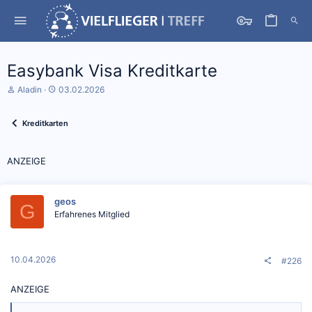
Easybank Visa Kreditkarte
S
D
Aladin
03.02.2026
t
a
a
t
r
u
Kreditkarten
t
m
e
S
r
t
ANZEIGE
*
a
i
r
n
t
geos
G
Erfahrenes Mitglied
10.04.2026
#226
ANZEIGE