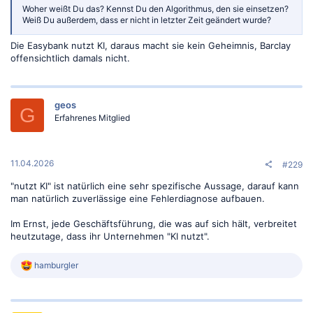
Woher weißt Du das? Kennst Du den Algorithmus, den sie einsetzen?
Weiß Du außerdem, dass er nicht in letzter Zeit geändert wurde?
Die Easybank nutzt KI, daraus macht sie kein Geheimnis, Barclay
offensichtlich damals nicht.
geos
G
Erfahrenes Mitglied
11.04.2026
#229
"nutzt KI" ist natürlich eine sehr spezifische Aussage, darauf kann
man natürlich zuverlässige eine Fehlerdiagnose aufbauen.
Im Ernst, jede Geschäftsführung, die was auf sich hält, verbreitet
heutzutage, dass ihr Unternehmen "KI nutzt".
R
hamburgler
e
a
k
t