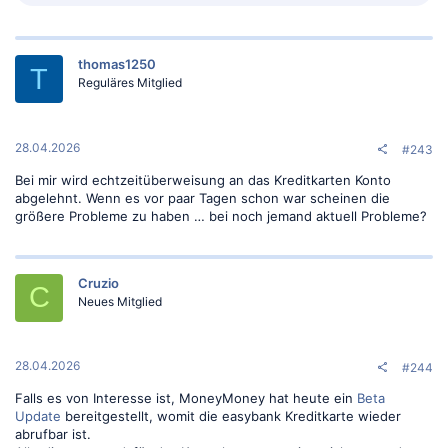
e
a
k
t
thomas1250
i
T
o
Reguläres Mitglied
n
e
n
:
28.04.2026
#243
Bei mir wird echtzeitüberweisung an das Kreditkarten Konto
abgelehnt. Wenn es vor paar Tagen schon war scheinen die
größere Probleme zu haben … bei noch jemand aktuell Probleme?
Cruzio
C
Neues Mitglied
28.04.2026
#244
Falls es von Interesse ist, MoneyMoney hat heute ein
Beta
Update
bereitgestellt, womit die easybank Kreditkarte wieder
abrufbar ist.