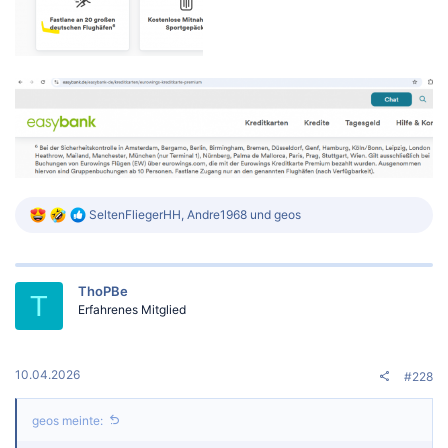
R
SeltenFliegerHH
,
Andre1968
und
geos
e
a
k
t
ThoPBe
i
T
Erfahrenes Mitglied
o
n
e
n
:
10.04.2026
#228
geos meinte: