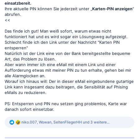
einsatzbereit.
Ihre aktuelle PIN können Sie jederzeit unter „
Karten-PIN anzeigen
“
abrufen.
<<
Das finde ich gut! Man weiß sofort, warum etwas nicht
funktioniert hat und es wird sogar ein Lösungsweg aufgezeigt.
Schlecht finde ich den Link unter der Nachricht "Karten PIN
entsperren"
Natürlich ist der Link eine von der Bank bereitgestellte bequeme
Art, das Problem zu lösen.
Aber wann immer ich eine eMail mit einem Link und einer
Aufforderung etwas mit meiner PIN zu tun erhalte, gehen bei mir
alle Alarmglocken an.
Worauf ich hinaus will: Der in dieser eMail eingebundene gutartige
Link kann insgesamt dazu beitragen, die Sensibilität auf Phising
eMails zu reduzieren.
PS: Entsperren und PIN neu setzen ging problemlos, Karte war
danach sofort einsetzbar.
R
niko.007
,
Wowan
,
SeltenFliegerHH
und 3 weitere...
e
a
k