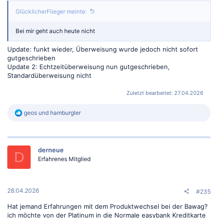
GlücklicherFlieger meinte:
Bei mir geht auch heute nicht
Update: funkt wieder, Überweisung wurde jedoch nicht sofort
gutgeschrieben
Update 2: Echtzeitüberweisung nun gutgeschrieben,
Standardüberweisung nicht
Zuletzt bearbeitet:
27.04.2026
R
geos
und
hamburgler
e
a
k
t
derneue
i
D
o
Erfahrenes Mitglied
n
e
n
:
28.04.2026
#235
Hat jemand Erfahrungen mit dem Produktwechsel bei der Bawag?
ich möchte von der Platinum in die Normale easybank Kreditkarte