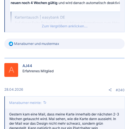
neuen noch 4 Wochen gültig
und wird danach automatisch deaktiviert.
Kartentausch | easybank DE
Auf dieser Seite findest du alle wichtigen Informationen zum Ablauf d
Zum Vergrößern anklicken....
neuen Karte.
www.easybank.de
R
Manaburner
und
mustermax
e
a
k
t
AJ44
i
A
o
Erfahrenes Mitglied
n
e
n
:
28.04.2026
#240
Manaburner meinte:
Gestern kam eine Mail, dass meine Karte innerhalb der nächsten 2-3
Wochen getauscht wird. Mal sehen, wie die Karte dann aussieht. In
der Mail war das Design nicht mehr schwarz, sondern grün
dargestellt. Kann natürlich auch nur ein Platzhalter sein