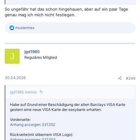
So ungefähr hat das schon hingehauen, aber auf ein paar Tage
genau mag ich mich nicht festlegen.
R
mustermax
e
a
k
t
jgd1985
i
J
o
Reguläres Mitglied
n
e
n
:
30.04.2026
#249
jgd1985 meinte:
Habe auf Grund einer Beschädigung der alten Barclays VISA Karte
gestern eine neue VISA Karte der easybank erhalten.
Vorderseite:
Anhang anzeigen 331352
Rückseite(mit silbernem VISA Logo):
Anhang anzeigen 331353