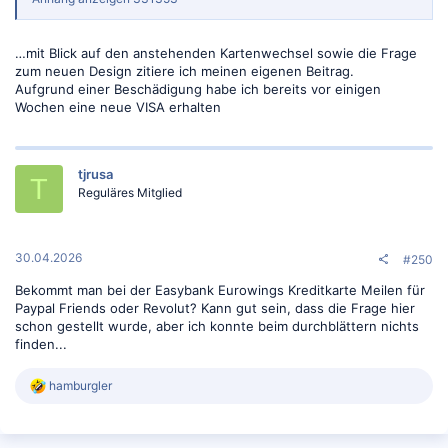
…mit Blick auf den anstehenden Kartenwechsel sowie die Frage
zum neuen Design zitiere ich meinen eigenen Beitrag.
Aufgrund einer Beschädigung habe ich bereits vor einigen
Wochen eine neue VISA erhalten
tjrusa
T
Reguläres Mitglied
30.04.2026
#250
Bekommt man bei der Easybank Eurowings Kreditkarte Meilen für
Paypal Friends oder Revolut? Kann gut sein, dass die Frage hier
schon gestellt wurde, aber ich konnte beim durchblättern nichts
finden...
R
hamburgler
e
a
k