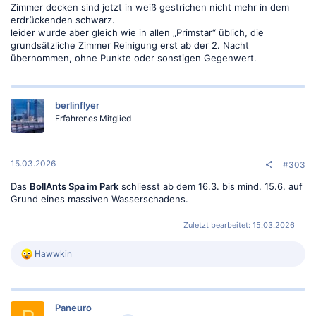
Zimmer decken sind jetzt in weiß gestrichen nicht mehr in dem
erdrückenden schwarz.
leider wurde aber gleich wie in allen „Primstar“ üblich, die
grundsätzliche Zimmer Reinigung erst ab der 2. Nacht
übernommen, ohne Punkte oder sonstigen Gegenwert.
berlinflyer
Erfahrenes Mitglied
15.03.2026
#303
Das
BollAnts Spa im Park
schliesst ab dem 16.3. bis mind. 15.6. auf
Grund eines massiven Wasserschadens.
Zuletzt bearbeitet:
15.03.2026
R
Hawwkin
e
a
k
t
Paneuro
i