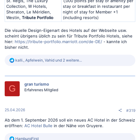
St. Regis, The Luxury
1,000 points per stay or amenity per
Collection, W Hotels,
stay or breakfast in restaurant per
Sheraton, Le Méridien,
night of stay for Member +1
Westin,
Tribute Portfolio
(including resorts)
Die visuelle Design-Eigenart des Hotels auf der Webseite usw.
scheint übrigens üblich zu sein für Tribute Portfolio Hotels, siehe
hier:
https://tribute-portfolio.marriott.com/de-DE/
- kannte ich
bisher nicht.
R
kalli.
,
Apfelwein
,
Vahid
und 2 weitere...
e
a
k
t
gran turismo
i
G
o
Erfahrenes Mitglied
n
e
n
:
25.04.2026
#319
Ab dem 1. September 2026 soll ein neues AC Hotel in der Schweiz
eröffnen:
AC Hotel Bulle
in der Nähe von Gruyere.
R
HamburgFirst