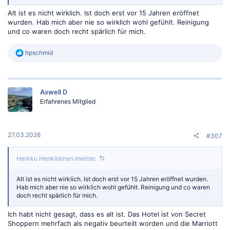
Alt ist es nicht wirklich. Ist doch erst vor 15 Jahren eröffnet
wurden. Hab mich aber nie so wirklich wohl gefühlt. Reinigung
und co waren doch recht spärlich für mich.
R
hpschmid
e
a
k
t
Axwell D
i
o
Erfahrenes Mitglied
n
e
n
:
27.03.2026
#307
Herkku Henkilainen meinte:
Alt ist es nicht wirklich. Ist doch erst vor 15 Jahren eröffnet wurden.
Hab mich aber nie so wirklich wohl gefühlt. Reinigung und co waren
doch recht spärlich für mich.
Ich habt nicht gesagt, dass es alt ist. Das Hotel ist von Secret
Shoppern mehrfach als negativ beurteilt worden und die Marriott