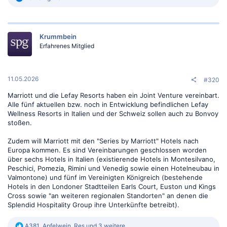
e
a
k
t
Krummbein
i
o
Erfahrenes Mitglied
n
e
n
:
11.05.2026
#320
Marriott und die Lefay Resorts haben ein Joint Venture vereinbart.
Alle fünf aktuellen bzw. noch in Entwicklung befindlichen Lefay
Wellness Resorts in Italien und der Schweiz sollen auch zu Bonvoy
stoßen.
Zudem will Marriott mit den "Series by Marriott" Hotels nach
Europa kommen. Es sind Vereinbarungen geschlossen worden
über sechs Hotels in Italien (existierende Hotels in Montesilvano,
Peschici, Pomezia, Rimini und Venedig sowie einen Hotelneubau in
Valmontone) und fünf im Vereinigten Königreich (bestehende
Hotels in den Londoner Stadtteilen Earls Court, Euston und Kings
Cross sowie "an weiteren regionalen Standorten" an denen die
Splendid Hospitality Group ihre Unterkünfte betreibt).
R
A381
,
Apfelwein
,
Res
und 3 weitere...