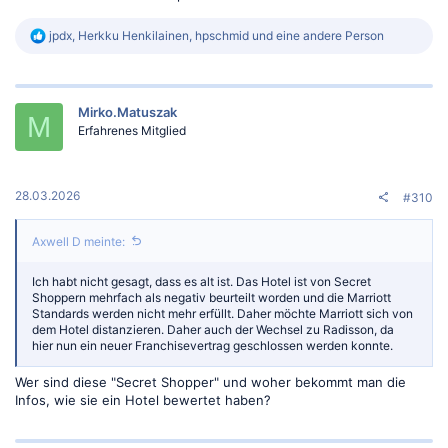
R
jpdx
,
Herkku Henkilainen
,
hpschmid
und eine andere Person
e
a
k
t
Mirko.Matuszak
i
M
o
Erfahrenes Mitglied
n
e
n
:
28.03.2026
#310
Axwell D meinte:
Ich habt nicht gesagt, dass es alt ist. Das Hotel ist von Secret
Shoppern mehrfach als negativ beurteilt worden und die Marriott
Standards werden nicht mehr erfüllt. Daher möchte Marriott sich von
dem Hotel distanzieren. Daher auch der Wechsel zu Radisson, da
hier nun ein neuer Franchisevertrag geschlossen werden konnte.
Wer sind diese "Secret Shopper" und woher bekommt man die
Infos, wie sie ein Hotel bewertet haben?