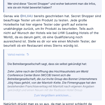
Wer sind diese "Secret Shopper" und woher bekommt man die Infos,
wie sie ein Hotel bewertet haben?
Genau wie
@HLX4U
bereits geschrieben hat. Secret Shopper sind
beauftrage Tester um ein Produkt zu testen. Jede große
Hotelkette hat hier eigene Tester oder greift auf externe
unabhängige zurück, um ihr Produkt zu beurteilen. Teils auch
nicht auf Wunsch der Hotels wie bei LHW (Leading Hotels of the
World), da es darum geht, ob eine Qualifizierung noch
ausreichend ist. Stelle es dir vor wie einen Michelin Tester, der
beurteilt ob ein Restaurant eines Sterns würdig ist.
Vahid meinte:
Die Betreibergesellschaft sagt, dass sie selbst gekündigt hat:
Zehn Jahre nach der Eröffnung des Hochhaushotels am World
Conference Center Bonn (WCCB) trennt sich die
Betreibergesellschaft, die zur Invite Group des Bonner Unternehmers
Jörg Haas gehört, von der Marriott-Kette. Die Firmengruppe hat den
bestehenden Franchisevertrag mit Marriott nach eigenen Angaben
gekündigt und einen Neuen mit der Radisson Hotel Group
abgeschlossen.
Zum Vergrößern anklicken....
Natürlich drückt man es so aus, da man ja sonst schlecht da