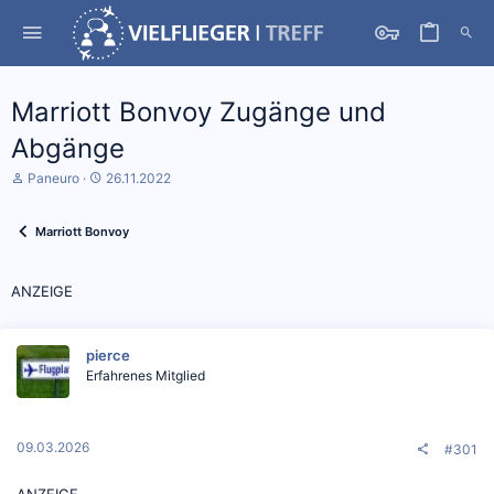
Marriott Bonvoy Zugänge und
Abgänge
S
D
Paneuro
26.11.2022
t
a
a
t
r
u
Marriott Bonvoy
t
m
e
S
r
t
ANZEIGE
*
a
i
r
n
t
pierce
Erfahrenes Mitglied
09.03.2026
#301
ANZEIGE