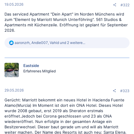
:
19.05.2026
#322
Das serviced Apartment "Dein Apart" im Norden Münchens wird
zum "Element by Marriott Munich Unterföhring". 561 Studios &
Apartments mit Küchenzeile. Eröffnung ist geplant für September
2026.
R
aaronzrh
,
Andie007
,
Vahid
und 2 weitere...
e
a
k
t
Eastside
i
o
Erfahrenes Mitglied
n
e
n
:
29.05.2026
#323
Gerücht: Marriott bekommt ein neues Hotel in Hacienda Fuente
Alamo(Murcia) Im Moment ist dort ein ONA Hotel. Dieses Hotel
wurde 2008 gebaut, erst 2019 als Sheraton erstmals
eröffnet.Jedoch bei Corona geschlossen und 23 als ONA
wiedereröffnet. Nun erfolgte in der gesamten Anlage ein
Besitzerwechsel. Dieser baut gerade um und will als Marriott
weiter machen. Der Name des Resorts ist auch neu: Santa Elena.