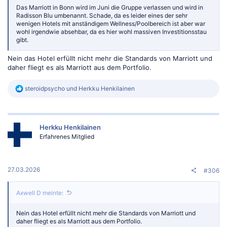
Das Marriott in Bonn wird im Juni die Gruppe verlassen und wird in
Radisson Blu umbenannt. Schade, da es leider eines der sehr
wenigen Hotels mit anständigem Wellness/Poolbereich ist aber war
wohl irgendwie absehbar, da es hier wohl massiven Investitionsstau
gibt.
Nein das Hotel erfüllt nicht mehr die Standards von Marriott und
daher fliegt es als Marriott aus dem Portfolio.
R
steroidpsycho
und
Herkku Henkilainen
e
a
k
t
Herkku Henkilainen
i
o
Erfahrenes Mitglied
n
e
n
:
27.03.2026
#306
Axwell D meinte:
Nein das Hotel erfüllt nicht mehr die Standards von Marriott und
daher fliegt es als Marriott aus dem Portfolio.