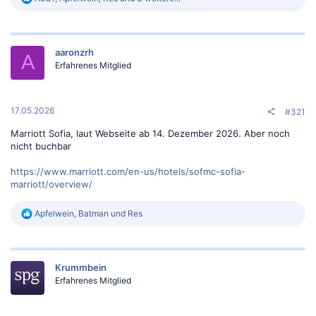
e
a
k
t
aaronzrh
i
A
o
Erfahrenes Mitglied
n
e
n
:
17.05.2026
#321
Marriott Sofia, laut Webseite ab 14. Dezember 2026. Aber noch
nicht buchbar
https://www.marriott.com/en-us/hotels/sofmc-sofia-
marriott/overview/
R
Apfelwein
,
Batman
und
Res
e
a
k
t
Krummbein
i
o
Erfahrenes Mitglied
n
e
n