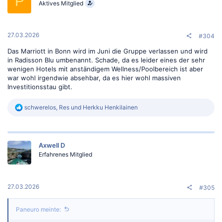
P
o
Aktives Mitglied
n
e
n
:
27.03.2026
#304
Das Marriott in Bonn wird im Juni die Gruppe verlassen und wird
in Radisson Blu umbenannt. Schade, da es leider eines der sehr
wenigen Hotels mit anständigem Wellness/Poolbereich ist aber
war wohl irgendwie absehbar, da es hier wohl massiven
Investitionsstau gibt.
R
schwerelos
,
Res
und
Herkku Henkilainen
e
a
k
t
Axwell D
i
o
Erfahrenes Mitglied
n
e
n
:
27.03.2026
#305
Paneuro meinte: