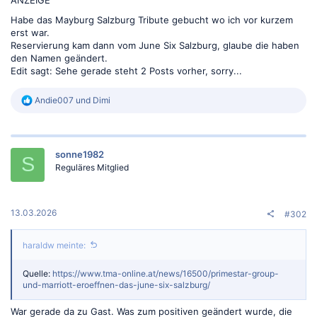
Habe das Mayburg Salzburg Tribute gebucht wo ich vor kurzem
erst war.
Reservierung kam dann vom June Six Salzburg, glaube die haben
den Namen geändert.
Edit sagt: Sehe gerade steht 2 Posts vorher, sorry...
R
Andie007
und
Dimi
e
a
k
t
sonne1982
i
S
o
Reguläres Mitglied
n
e
n
:
13.03.2026
#302
haraldw meinte:
Quelle:
https://www.tma-online.at/news/16500/primestar-group-
und-marriott-eroeffnen-das-june-six-salzburg/
War gerade da zu Gast. Was zum positiven geändert wurde, die