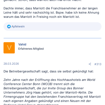
Dachte immer, dass Marriott die Franchisenehmer an der langen
Leine hält und sehr nachsichtig ist. Bspw. habe ich keine Ahnung
warum das Marriott in Freising noch ein Marriott ist.
R
Apfelwein
e
a
k
t
Vahid
i
V
o
Erfahrenes Mitglied
n
e
n
:
28.03.2026
#313
Die Betreibergesellschaft sagt, dass sie selbst gekündigt hat:
Zehn Jahre nach der Eröffnung des Hochhaushotels am World
Conference Center Bonn (WCCB) trennt sich die
Betreibergesellschaft, die zur Invite Group des Bonner
Unternehmers Jörg Haas gehört, von der Marriott-Kette. Die
Firmengruppe hat den bestehenden Franchisevertrag mit Marriott
nach eigenen Angaben gekündigt und einen Neuen mit der