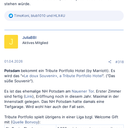
Hotelbesitzer kündigt Vertrag: Was wird aus dem Marriott im Bundesviertel?
stehen würde.
Vor Jahren hat der Bonner Unternehmer Jörg Haas das
unfertige Hochhaushotel am WCCB gekauft und fertig
R
gebaut. Seit der Eröffnung 2016 gehörte es zur Marriott-
TimoKoni
,
blub1010
und
HLX4U
e
Kette. Genau zehn Jahre später will der Betreiber das Haus
a
unter einer anderen Marke neu aufstellen.
k
ga.de
t
JuliaBBI
i
J
o
Aktives Mitglied
Wenn Marriott von sich aus wegen schlechtem Frühstück oder
n
miesem Lounge-Angebot den Vertrag kündigen würde, könnten sie
e
die Marke in den USA komplett einstampfen.
n
:
01.04.2026
#318
Potsdam
bekommt ein Tribute Portfolio Hotel (by Marriott). Es
wird das "«
Le doux Souvenir», a Tribute Portfolio Hotel
". ("Das
süße Souvenir").
Es ist das ehemalige NH Potsdam am
Nauener Tor
. Erster Zimmer
sind fertig (
Link
), Eröffnung noch in diesem Jahr. Maximal in der
Innenstadt gelegen. Das NH Potsdam hatte damals eine
Tiefgarage. Wird wohl hier auch der Fall sein.
Tribute Portfolio spielt übrigens in einer Liga bzgl. Welcome Gift
mit (
Quelle Bonvoy
):