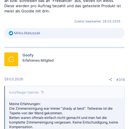
an bzw. schreiben das an "Freelancer" aus, swoeit ich weiss.
Diese werden pro Auftrag bezahlt und das getestete Produkt ist
meist als Goodie mit drin.
Zuletzt bearbeitet:
28.03.2026
R
Mirko.Matuszak
e
a
k
t
Goofy
i
G
o
Erfahrenes Mitglied
n
e
n
:
29.03.2026
#316
kurzflieger meinte:
Meine Erfahrungen:
Die Zimmerreinigung war immer "shady at best". Teilweise ist die
Tapete von der Wand gekommen.
Betten waren oftmals einfach nicht gemacht und man hat die
komplette Zimmerreinigung vergessen. Keine Entschuldigung, keine
Kompensation.