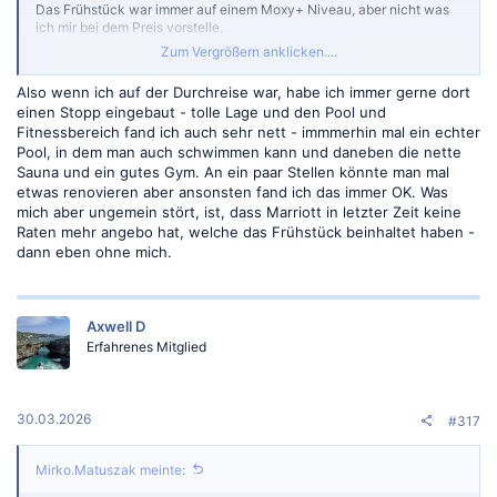
Das Frühstück war immer auf einem Moxy+ Niveau, aber nicht was
ich mir bei dem Preis vorstelle.
Lounge hat den Charme einer DB Lounge.
Zum Vergrößern anklicken....
Ich finde den Pool sinnlos, weil man nicht daran liegen kann - ist halt
ein Schwimmbad.
Also wenn ich auf der Durchreise war, habe ich immer gerne dort
Achse, das Personal war durchgehend ungeschult bis unfreundlich.
einen Stopp eingebaut - tolle Lage und den Pool und
Zumindest für meinem 1x pro Jahr Konferenzbesucht kein Verlust.
Fitnessbereich fand ich auch sehr nett - immmerhin mal ein echter
Pool, in dem man auch schwimmen kann und daneben die nette
Sauna und ein gutes Gym. An ein paar Stellen könnte man mal
etwas renovieren aber ansonsten fand ich das immer OK. Was
mich aber ungemein stört, ist, dass Marriott in letzter Zeit keine
Raten mehr angebo hat, welche das Frühstück beinhaltet haben -
dann eben ohne mich.
Axwell D
Erfahrenes Mitglied
30.03.2026
#317
Mirko.Matuszak meinte: