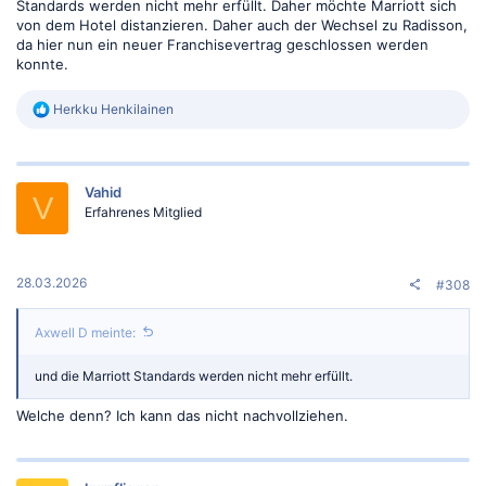
Standards werden nicht mehr erfüllt. Daher möchte Marriott sich
von dem Hotel distanzieren. Daher auch der Wechsel zu Radisson,
da hier nun ein neuer Franchisevertrag geschlossen werden
konnte.
R
Herkku Henkilainen
e
a
k
t
Vahid
i
V
o
Erfahrenes Mitglied
n
e
n
:
28.03.2026
#308
Axwell D meinte:
und die Marriott Standards werden nicht mehr erfüllt.
Welche denn? Ich kann das nicht nachvollziehen.