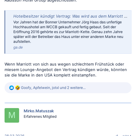
Radisson Hotel Group abgeschlossen.
Hotelbesitzer kündigt Vertrag: Was wird aus dem Marriott im Bundesviertel?
Vor Jahren hat der Bonner Unternehmer Jörg Haas das unfertige
Hochhaushotel am WCCB gekauft und fertig gebaut. Seit der
Eröffnung 2016 gehörte es zur Marriott-Kette. Genau zehn Jahre
später will der Betreiber das Haus unter einer anderen Marke neu
aufstellen.
ga.de
Wenn Marriott von sich aus wegen schlechtem Frühstück oder
miesem Lounge-Angebot den Vertrag kündigen würde, könnten
sie die Marke in den USA komplett einstampfen.
R
Goofy
,
Apfelwein
,
jotxl
und 2 weitere...
e
a
k
t
Mirko.Matuszak
i
M
o
Erfahrenes Mitglied
n
e
n
:
28.03.2026