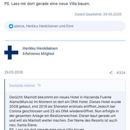
PS. Lass mir dort gerade eine neue Villa bauen.
Zuletzt bearbeitet:
29.05.2026
R
pierce
,
Herkku Henkilainen
und
Dimi
e
a
k
t
Herkku Henkilainen
i
o
Erfahrenes Mitglied
n
e
n
:
29.05.2026
#324
Eastside meinte:
Gerücht: Marriott bekommt ein neues Hotel in Hacienda Fuente
Alamo(Murcia) Im Moment ist dort ein ONA Hotel. Dieses Hotel wurde
2008 gebaut, erst 2019 als Sheraton erstmals eröffnet.Jedoch bei
Corona geschlossen und 23 als ONA wiedereröffnet. Nun erfolgte in
der gesamten Anlage ein Besitzerwechsel. Dieser baut gerade um
und will als Marriott weiter machen. Der Name des Resorts ist auch
neu: Santa Elena.
PS. Lass mir dort gerade eine neue Villa bauen.