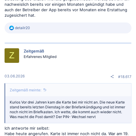
nachweislich bereits vor einigen Monaten gekündigt habe und
auch der Betreiber der App bereits vor Monaten eine Erstattung
zugesichert hat.
R
detailr20
e
a
k
t
Zeitgemäß
i
Z
o
Erfahrenes Mitglied
n
e
n
:
03.06.2026
#18.617
Zeitgemäß meinte:
Kurios Vor drei Jahren kam die Karte bei mir nicht an. Die neue Karte
stand bereits letzten Dienstag in der Briefankündigung und ist immer
noch nicht im Briefkasten. Ich wette, die kommt auch wieder nicht.
Was macht die Post damit? Der PIN- Wechsel nervt
Ich antworte mir selbst:
Habe heute angerufen. Karte ist immer noch nicht da. War am 19.