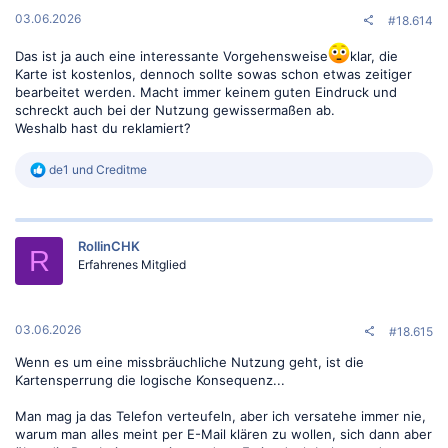
n
:
03.06.2026
#18.614
Das ist ja auch eine interessante Vorgehensweise
klar, die
Karte ist kostenlos, dennoch sollte sowas schon etwas zeitiger
bearbeitet werden. Macht immer keinem guten Eindruck und
schreckt auch bei der Nutzung gewissermaßen ab.
Weshalb hast du reklamiert?
R
de1
und
Creditme
e
a
k
t
RollinCHK
i
R
o
Erfahrenes Mitglied
n
e
n
:
03.06.2026
#18.615
Wenn es um eine missbräuchliche Nutzung geht, ist die
Kartensperrung die logische Konsequenz...
Man mag ja das Telefon verteufeln, aber ich versatehe immer nie,
warum man alles meint per E-Mail klären zu wollen, sich dann aber