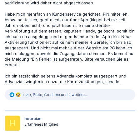
Verifizierung wird daher nicht abgeschlossen.
Habe mich mehrfach an Kundenservice gerichtet, PIN mitteilen,
bspw. postalisch, geht nicht, nur über App (klappt bei mir seit
Jahren eben nicht) und jetzt haben sie meine Geräte-
Verknüpfung auf dem ersten, kaputten Handy, gelöscht, somit bin
ich auch da ausgeloggt und nirgends mehr in der App drin. Neu-
Aktivierung funktioniert auf keinem meiner 4 Geräte, ich bin also
ausgesperrt. Und nicht mal mehr auf der Website am PC kann ich
mich einloggen, obwohl die Zugangsdaten stimmen. Es kommt nur
die Meldung "Ein Fehler ist aufgetreten. Bitte versuchen Sie es
erneut."
Ich bin tatsächlich seitens Advanzia komplett ausgesperrt und
Advanzia zwingt mich dazu, die Karte zu kündigen, schade.
R
elske
,
Pfote
,
Creditme
und 2 weitere...
e
a
k
t
houruian
i
H
o
Erfahrenes Mitglied
n
e
n