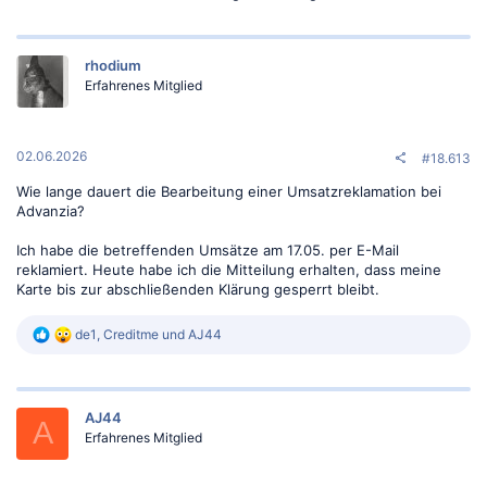
rhodium
Erfahrenes Mitglied
02.06.2026
#18.613
Wie lange dauert die Bearbeitung einer Umsatzreklamation bei
Advanzia?
Ich habe die betreffenden Umsätze am 17.05. per E-Mail
reklamiert. Heute habe ich die Mitteilung erhalten, dass meine
Karte bis zur abschließenden Klärung gesperrt bleibt.
R
de1
,
Creditme
und
AJ44
e
a
k
t
AJ44
i
A
o
Erfahrenes Mitglied
n
e