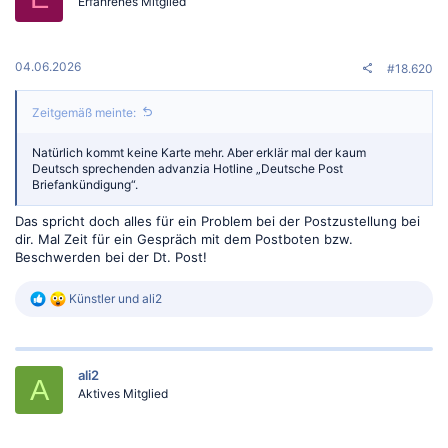
o
Erfahrenes Mitglied
n
e
n
:
04.06.2026
#18.620
Zeitgemäß meinte:
Natürlich kommt keine Karte mehr. Aber erklär mal der kaum
Deutsch sprechenden advanzia Hotline „Deutsche Post
Briefankündigung“.
Das spricht doch alles für ein Problem bei der Postzustellung bei
dir. Mal Zeit für ein Gespräch mit dem Postboten bzw.
Beschwerden bei der Dt. Post!
R
Künstler
und
ali2
e
a
k
t
ali2
i
A
o
Aktives Mitglied
n
e
n