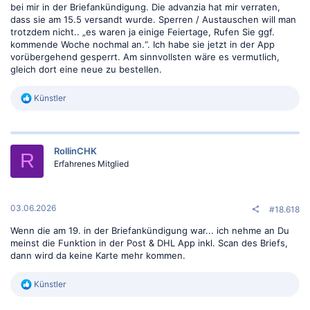
bei mir in der Briefankündigung. Die advanzia hat mir verraten,
dass sie am 15.5 versandt wurde. Sperren / Austauschen will man
trotzdem nicht.. „es waren ja einige Feiertage, Rufen Sie ggf.
kommende Woche nochmal an.“. Ich habe sie jetzt in der App
vorübergehend gesperrt. Am sinnvollsten wäre es vermutlich,
gleich dort eine neue zu bestellen.
R
Künstler
e
a
k
t
RollinCHK
i
R
o
Erfahrenes Mitglied
n
e
n
:
03.06.2026
#18.618
Wenn die am 19. in der Briefankündigung war... ich nehme an Du
meinst die Funktion in der Post & DHL App inkl. Scan des Briefs,
dann wird da keine Karte mehr kommen.
R
Künstler
e
a