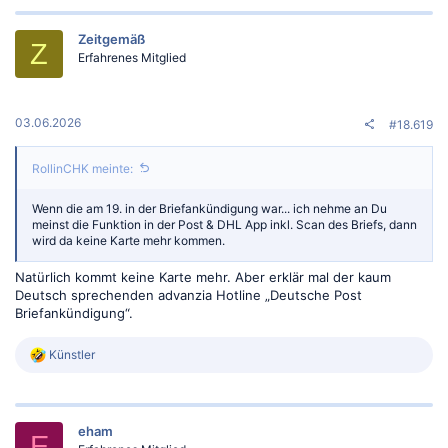
k
t
Zeitgemäß
i
Z
o
Erfahrenes Mitglied
n
e
n
:
03.06.2026
#18.619
RollinCHK meinte:
Wenn die am 19. in der Briefankündigung war... ich nehme an Du
meinst die Funktion in der Post & DHL App inkl. Scan des Briefs, dann
wird da keine Karte mehr kommen.
Natürlich kommt keine Karte mehr. Aber erklär mal der kaum
Deutsch sprechenden advanzia Hotline „Deutsche Post
Briefankündigung“.
R
Künstler
e
a
k
t
eham
i
E