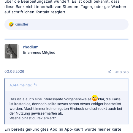
über die Bearbeitungszeit wundert. Es ist doch bekannt, dass
diese Bank nicht innerhalb von Stunden, Tagen, oder gar Wochen
auf schriftlichen Kontakt reagiert.
R
Künstler
e
a
k
t
rhodium
i
o
Erfahrenes Mitglied
n
e
n
:
03.06.2026
#18.616
AJ44 meinte:
Das ist ja auch eine interessante Vorgehensweise
klar, die Karte
ist kostenlos, dennoch sollte sowas schon etwas zeitiger bearbeitet
werden. Macht immer keinem guten Eindruck und schreckt auch bei
der Nutzung gewissermaßen ab.
Weshalb hast du reklamiert?
Ein bereits gekündigtes Abo (in App-Kauf) wurde meiner Karte