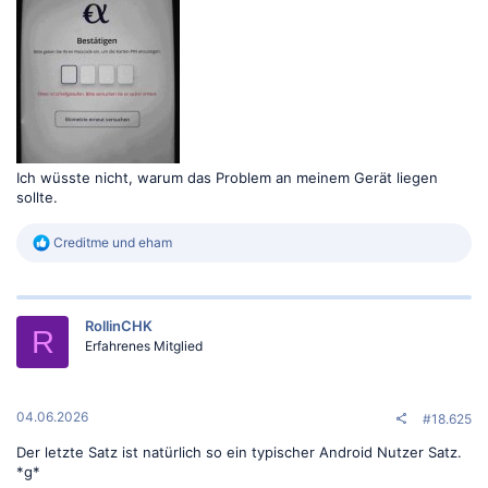
Ich wüsste nicht, warum das Problem an meinem Gerät liegen
sollte.
R
Creditme
und
eham
e
a
k
t
RollinCHK
i
R
o
Erfahrenes Mitglied
n
e
n
:
04.06.2026
#18.625
Der letzte Satz ist natürlich so ein typischer Android Nutzer Satz.
*g*