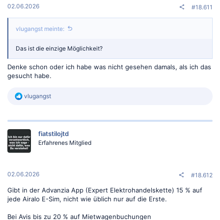
02.06.2026
#18.611
vlugangst meinte:
Das ist die einzige Möglichkeit?
Denke schon oder ich habe was nicht gesehen damals, als ich das
gesucht habe.
R
vlugangst
e
a
k
t
fiatstilojtd
i
o
Erfahrenes Mitglied
n
e
n
:
02.06.2026
#18.612
Gibt in der Advanzia App (Expert Elektrohandelskette) 15 % auf
jede Airalo E-Sim, nicht wie üblich nur auf die Erste.
Bei Avis bis zu 20 % auf Mietwagenbuchungen