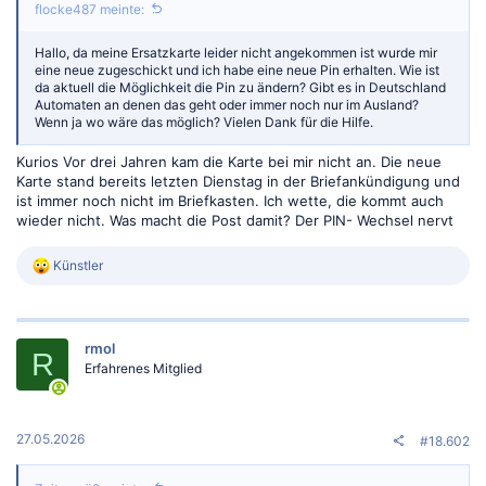
flocke487 meinte:
Hallo, da meine Ersatzkarte leider nicht angekommen ist wurde mir
eine neue zugeschickt und ich habe eine neue Pin erhalten. Wie ist
da aktuell die Möglichkeit die Pin zu ändern? Gibt es in Deutschland
Automaten an denen das geht oder immer noch nur im Ausland?
Wenn ja wo wäre das möglich? Vielen Dank für die Hilfe.
Kurios Vor drei Jahren kam die Karte bei mir nicht an. Die neue
Karte stand bereits letzten Dienstag in der Briefankündigung und
ist immer noch nicht im Briefkasten. Ich wette, die kommt auch
wieder nicht. Was macht die Post damit? Der PIN- Wechsel nervt
R
Künstler
e
a
k
t
rmol
i
R
o
Erfahrenes Mitglied
n
e
n
:
27.05.2026
#18.602