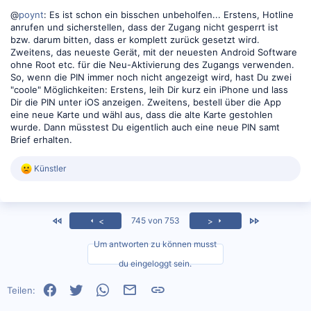
@
poynt
: Es ist schon ein bisschen unbeholfen... Erstens, Hotline
anrufen und sicherstellen, dass der Zugang nicht gesperrt ist
bzw. darum bitten, dass er komplett zurück gesetzt wird.
Zweitens, das neueste Gerät, mit der neuesten Android Software
ohne Root etc. für die Neu-Aktivierung des Zugangs verwenden.
So, wenn die PIN immer noch nicht angezeigt wird, hast Du zwei
"coole" Möglichkeiten: Erstens, leih Dir kurz ein iPhone und lass
Dir die PIN unter iOS anzeigen. Zweitens, bestell über die App
eine neue Karte und wähl aus, dass die alte Karte gestohlen
wurde. Dann müsstest Du eigentlich auch eine neue PIN samt
Brief erhalten.
R
Künstler
e
a
k
t
<
Zuletzt
745 von 753
<
>
i
o
Um antworten zu können musst
n
e
du eingeloggt sein.
n
:
Facebook
Twitter
WhatsApp
E-Mail
Link
Teilen: