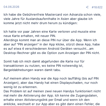
04.06.2026
#18.622
Ich habe die Gebührenfreie Mastercard von Advanzia schon viele,
viele Jahre für Auslandsaufenthalte in Asien aber glaube ich
komme jetzt nicht mehr drum herum zu kündigen:
Ich hatte vor paar Jahren eine Karte verloren und musste eine
neue Karte erhalten, mit neuer PIN.
Allerdings kommt man an diese PIN nur über die App. Wenn ich
aber auf "PIN anzeigen" in der App klicke, stürzt diese App, habe
es auf etwa 4 verschiedenen Android Geräten versucht...am
Desktop-Rechner gibt es die Option zum Anzeigen der PIN nicht.
Somit hab ich mich damit abgefunden die Karte nur für
transaktionen zu nutzen, wo keine PIN notwendig ist,
Bargeldabhebungen waren damit tabu.
Auf meinem alten Handy war die App noch lauffähig (bis auf PIN
Anzeigen), aber das Handy hat einen Displayschaden, nur noch
wenig ist zu erkennen.
Das Problem ist auf meinen zwei neuen Handys funktioniert nicht
mal mehr die Aktivierung der App. Ich kenne die Zugangsdaten,
erhalte einen Aktivierungslink per Email und wenn ich den
anklicke, wechselt er zur App aber es gibt dann einen Fehler, die