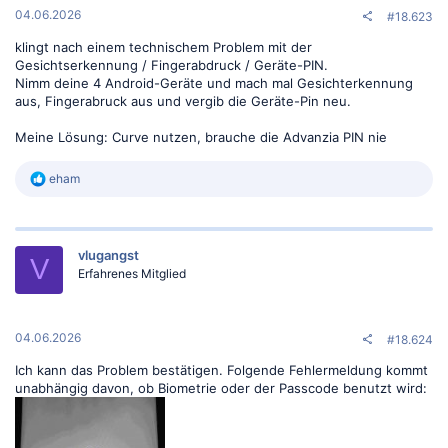
:
04.06.2026
#18.623
klingt nach einem technischem Problem mit der
Gesichtserkennung / Fingerabdruck / Geräte-PIN.
Nimm deine 4 Android-Geräte und mach mal Gesichterkennung
aus, Fingerabruck aus und vergib die Geräte-Pin neu.
Meine Lösung: Curve nutzen, brauche die Advanzia PIN nie
R
eham
e
a
k
t
vlugangst
i
V
o
Erfahrenes Mitglied
n
e
n
:
04.06.2026
#18.624
Ich kann das Problem bestätigen. Folgende Fehlermeldung kommt
unabhängig davon, ob Biometrie oder der Passcode benutzt wird: