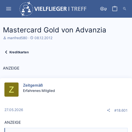
Mastercard Gold von Advanzia
S
D
manfred580
08.12.2012
t
a
a
t
r
u
Kreditkarten
t
m
e
S
r
t
ANZEIGE
*
a
i
r
n
t
Zeitgemäß
Z
Erfahrenes Mitglied
27.05.2026
#18.601
ANZEIGE