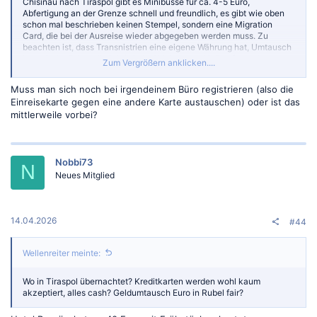
Chisinau nach Tiraspol gibt es Minibusse für ca. 4-5 Euro,
Abfertigung an der Grenze schnell und freundlich, es gibt wie oben
schon mal beschrieben keinen Stempel, sondern eine Migration
Card, die bei der Ausreise wieder abgegeben werden muss. Zu
beachten ist, dass Transnistrien eine eigene Währung hat, Umtausch
ist an jeder Ecke möglich (wie in Chisinau auch). Empfehle das
Zum Vergrößern anklicken....
Restaurant "Back in USSR" in Tiraspol, wenn man sich mal wieder
um 40 Jahre zurückversetzt fühlen möchte.
Muss man sich noch bei irgendeinem Büro registrieren (also die
Einreisekarte gegen eine andere Karte austauschen) oder ist das
mittlerweile vorbei?
Nobbi73
N
Neues Mitglied
14.04.2026
#44
Wellenreiter meinte:
Wo in Tiraspol übernachtet? Kreditkarten werden wohl kaum
akzeptiert, alles cash? Geldumtausch Euro in Rubel fair?