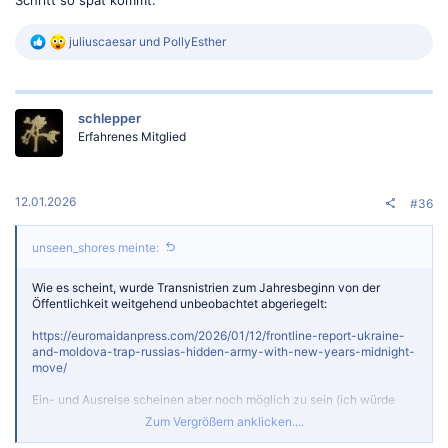
Schritt so spät kommt.
R
juliuscaesar
und
PollyEsther
e
a
k
t
schlepper
i
o
Erfahrenes Mitglied
n
e
n
:
12.01.2026
#36
unseen_shores meinte:
Wie es scheint, wurde Transnistrien zum Jahresbeginn von der
Öffentlichkeit weitgehend unbeobachtet abgeriegelt:
https://euromaidanpress.com/2026/01/12/frontline-report-ukraine-
and-moldova-trap-russias-hidden-army-with-new-years-midnight-
move/
Ein- und Ausreise scheinen aber noch möglich zu sein (ich würde
aber weiterhin darauf verzichten). Es wundert mich, dass dieser
Zum Vergrößern anklicken....
Schritt so spät kommt.