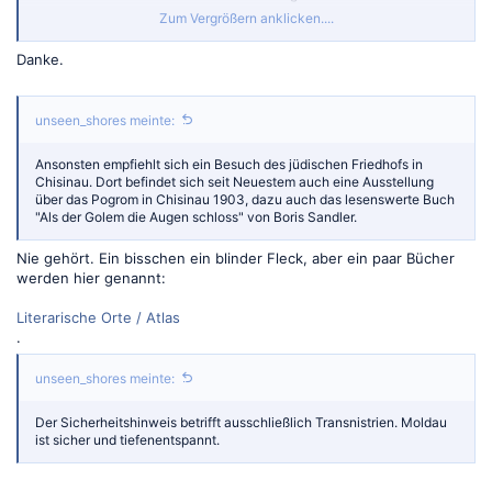
Zum Vergrößern anklicken....
Deals ins Grenzgebiet zur Ukraine für Helfer/innen
Danke.
Ich leite ein Job-Center Au backe. Nach Chernowitz bin ich
damals per Bus von Lviv. Eine grossartige Stadt mit einem
imposanten Unikampus, einer Synagoge, die jetzt ein Kino ist
unseen_shores meinte:
imho und einem sehenswerten jüdischen Friedhof. Hab dort in
einer kleinen Buchhandlung zweisprachige Ausgaben von...
www.vielfliegertreff.de
Ansonsten empfiehlt sich ein Besuch des jüdischen Friedhofs in
Chisinau. Dort befindet sich seit Neuestem auch eine Ausstellung
über das Pogrom in Chisinau 1903, dazu auch das lesenswerte Buch
"Als der Golem die Augen schloss" von Boris Sandler.
Nie gehört. Ein bisschen ein blinder Fleck, aber ein paar Bücher
werden hier genannt:
Literarische Orte / Atlas
.
unseen_shores meinte:
Der Sicherheitshinweis betrifft ausschließlich Transnistrien. Moldau
ist sicher und tiefenentspannt.