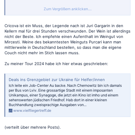
Zum Vergrößern anklicken....
Von Weintourimus in Moldawien habe ich letzten Juli auch im
Eurowings Kundenmagazin gelesen.
Cricova ist ein Muss, der Legende nach ist Juri Gargarin in den
Kellern mal für drei Stunden verschwunden. Der Wein ist allerdings
nicht der Beste. Ich empfehle einen Aufenthalt im Weingut von
Mircesti. Weine des bekanntesten Weinguts Purcari kann man
mittlerweile in Deutschland bestellen, so dass man die eigene
Couch nicht mehr im Stich lassen muss.
Zu meiner Tour 2024 habe ich hier etwas geschrieben:
Deals ins Grenzgebiet zur Ukraine für Helfer/innen
Ich leite ein Job-Center Au backe. Nach Chernowitz bin ich damals
per Bus von Lviv. Eine grossartige Stadt mit einem imposanten
Unikampus, einer Synagoge, die jetzt ein Kino ist imho und einem
sehenswerten jüdischen Friedhof. Hab dort in einer kleinen
Buchhandlung zweisprachige Ausgaben von...
www.vielfliegertreff.de
(verteilt über mehrere Posts).