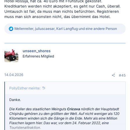
Hotel Rossija, hat ca. 40 Euro mit Frühstück gekostet.
Kreditkarten werden nicht akzeptiert, es geht nur Cash, überall.
Umtausch ist fair, da muss man nichts befürchten. Registrieren
muss man sich ansonsten nicht, das übernimmt das Hotel.
R
Wellenreiter
,
juliuscaesar
,
Karl Langflug
und eine andere Person
e
a
k
t
unseen_shores
i
o
Erfahrenes Mitglied
n
e
n
:
14.04.2026
#45
PollyEsther meinte:
Danke.
Die Keller des staatlichen Weinguts
Cricova
nördlich der Hauptstadt
Chişinău gehören zu den größten der Welt. Auf nicht weniger als 120
Kilometern winden sich die Gänge in die Erde. Mehr als eine Million
Flaschen lagern hier. Das war, vor dem 24. Februar 2022, eine
Touristenattraktion.