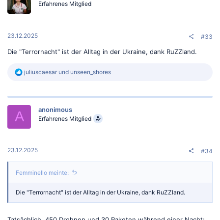
o
Erfahrenes Mitglied
n
e
n
:
23.12.2025
#33
Die "Terrornacht" ist der Alltag in der Ukraine, dank RuZZland.
R
juliuscaesar
und
unseen_shores
e
a
k
t
anonimous
i
A
o
Erfahrenes Mitglied
n
e
n
:
23.12.2025
#34
Femminello meinte:
Die "Terrornacht" ist der Alltag in der Ukraine, dank RuZZland.
Tatsächlich, 450 Drohnen und 30 Raketen während einer Nacht;