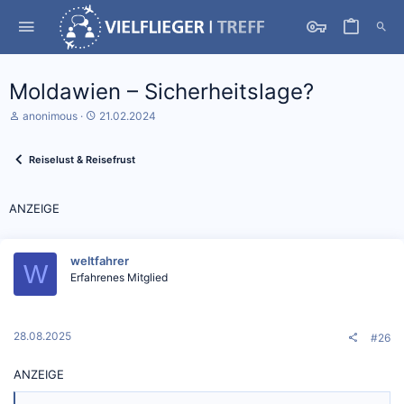
Moldawien – Sicherheitslage?
S
D
anonimous
21.02.2024
t
a
a
t
r
u
Reiselust & Reisefrust
t
m
e
S
r
t
ANZEIGE
*
a
i
r
n
t
weltfahrer
W
Erfahrenes Mitglied
28.08.2025
#26
ANZEIGE