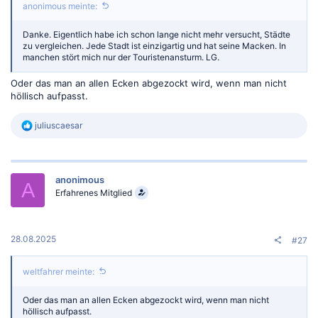
anonimous meinte:
Danke. Eigentlich habe ich schon lange nicht mehr versucht, Städte
zu vergleichen. Jede Stadt ist einzigartig und hat seine Macken. In
manchen stört mich nur der Touristenansturm. LG.
Oder das man an allen Ecken abgezockt wird, wenn man nicht
höllisch aufpasst.
R
juliuscaesar
e
a
k
t
anonimous
i
A
o
Erfahrenes Mitglied
n
e
n
:
28.08.2025
#27
weltfahrer meinte:
Oder das man an allen Ecken abgezockt wird, wenn man nicht
höllisch aufpasst.