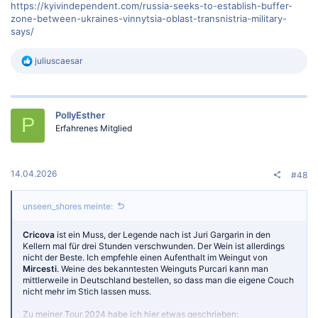
https://kyivindependent.com/russia-seeks-to-establish-buffer-
zone-between-ukraines-vinnytsia-oblast-transnistria-military-
says/
R
juliuscaesar
e
a
k
t
PollyEsther
i
P
o
Erfahrenes Mitglied
n
e
n
:
14.04.2026
#48
unseen_shores meinte:
Cricova
ist ein Muss, der Legende nach ist Juri Gargarin in den
Kellern mal für drei Stunden verschwunden. Der Wein ist allerdings
nicht der Beste. Ich empfehle einen Aufenthalt im Weingut von
Mircesti
. Weine des bekanntesten Weinguts Purcari kann man
mittlerweile in Deutschland bestellen, so dass man die eigene Couch
nicht mehr im Stich lassen muss.
Zu meiner Tour 2024 habe ich hier etwas geschrieben: