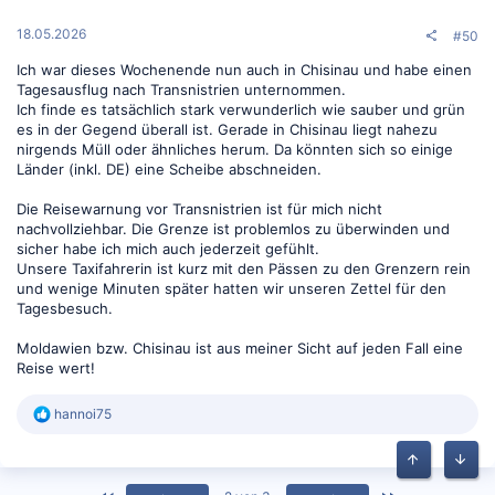
18.05.2026
#50
Ich war dieses Wochenende nun auch in Chisinau und habe einen
Tagesausflug nach Transnistrien unternommen.
Ich finde es tatsächlich stark verwunderlich wie sauber und grün
es in der Gegend überall ist. Gerade in Chisinau liegt nahezu
nirgends Müll oder ähnliches herum. Da könnten sich so einige
Länder (inkl. DE) eine Scheibe abschneiden.
Die Reisewarnung vor Transnistrien ist für mich nicht
nachvollziehbar. Die Grenze ist problemlos zu überwinden und
sicher habe ich mich auch jederzeit gefühlt.
Unsere Taxifahrerin ist kurz mit den Pässen zu den Grenzern rein
und wenige Minuten später hatten wir unseren Zettel für den
Tagesbesuch.
Moldawien bzw. Chisinau ist aus meiner Sicht auf jeden Fall eine
Reise wert!
R
hannoi75
e
a
k
Oben
Unten
t