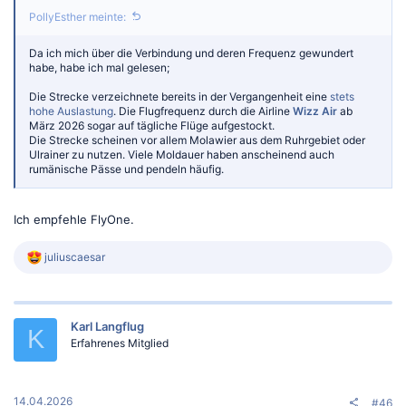
PollyEsther meinte:
Da ich mich über die Verbindung und deren Frequenz gewundert
habe, habe ich mal gelesen;
Die Strecke verzeichnete bereits in der Vergangenheit eine
stets
hohe Auslastung
. Die Flugfrequenz durch die Airline
Wizz Air
ab
März 2026 sogar auf tägliche Flüge aufgestockt.
Die Strecke scheinen vor allem Molawier aus dem Ruhrgebiet oder
Ulrainer zu nutzen. Viele Moldauer haben anscheinend auch
rumänische Pässe und pendeln häufig.
Ich empfehle FlyOne.
R
juliuscaesar
e
a
k
t
Karl Langflug
i
K
o
Erfahrenes Mitglied
n
e
n
:
14.04.2026
#46