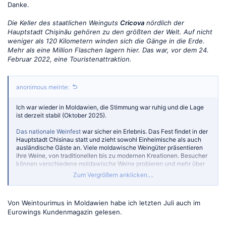
Danke.
Die Keller des staatlichen Weinguts
Cricova
nördlich der
Hauptstadt Chişinău gehören zu den größten der Welt. Auf nicht
weniger als 120 Kilometern winden sich die Gänge in die Erde.
Mehr als eine Million Flaschen lagern hier. Das war, vor dem 24.
Februar 2022, eine Touristenattraktion.
anonimous meinte:
Ich war wieder in Moldawien, die Stimmung war ruhig und die Lage
ist derzeit stabil (Oktober 2025).
Das nationale Weinfest
war sicher ein Erlebnis. Das Fest findet in der
Hauptstadt Chisinau statt und zieht sowohl Einheimische als auch
ausländische Gäste an. Viele moldawische Weingüter präsentieren
ihre Weine, von traditionellen bis zu modernen Kreationen. Besucher
können verschiedene moldawische Weine probieren und mehr über
die Vielfalt des Landes erfahren. Es werden traditionelle
Zum Vergrößern anklicken....
moldawische Speisen wie gegrilltes Fleisch, Pasteten und andere
lokale Spezialitäten angeboten.
Von Weintourimus in Moldawien habe ich letzten Juli auch im
Eurowings Kundenmagazin gelesen.