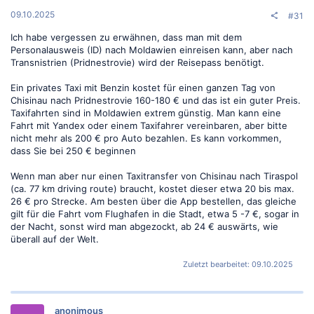
n
:
09.10.2025
#31
Ich habe vergessen zu erwähnen, dass man mit dem
Personalausweis (ID) nach Moldawien einreisen kann, aber nach
Transnistrien (Pridnestrovie) wird der Reisepass benötigt.
Ein privates Taxi mit Benzin kostet für einen ganzen Tag von
Chisinau nach Pridnestrovie 160-180 € und das ist ein guter Preis.
Taxifahrten sind in Moldawien extrem günstig. Man kann eine
Fahrt mit Yandex oder einem Taxifahrer vereinbaren, aber bitte
nicht mehr als 200 € pro Auto bezahlen. Es kann vorkommen,
dass Sie bei 250 € beginnen
Wenn man aber nur einen Taxitransfer von Chisinau nach Tiraspol
(ca. 77 km driving route) braucht, kostet dieser etwa 20 bis max.
26 € pro Strecke. Am besten über die App bestellen, das gleiche
gilt für die Fahrt vom Flughafen in die Stadt, etwa 5 -7 €, sogar in
der Nacht, sonst wird man abgezockt, ab 24 € auswärts, wie
überall auf der Welt.
Zuletzt bearbeitet:
09.10.2025
anonimous