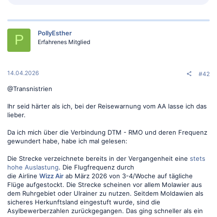
e
a
k
t
PollyEsther
i
P
o
Erfahrenes Mitglied
n
e
n
:
14.04.2026
#42
@Transnistrien
Ihr seid härter als ich, bei der Reisewarnung vom AA lasse ich das
lieber.
Da ich mich über die Verbindung DTM - RMO und deren Frequenz
gewundert habe, habe ich mal gelesen:
Die Strecke verzeichnete bereits in der Vergangenheit eine
stets
hohe Auslastung
. Die Flugfrequenz durch
die Airline
Wizz Air
ab März 2026 von 3-4/Woche auf tägliche
Flüge aufgestockt. Die Strecke scheinen vor allem Molawier aus
dem Ruhrgebiet oder Ulrainer zu nutzen. Seitdem Moldawien als
sicheres Herkunftsland eingestuft wurde, sind die
Asylbewerberzahlen zurückgegangen. Das ging schneller als ein