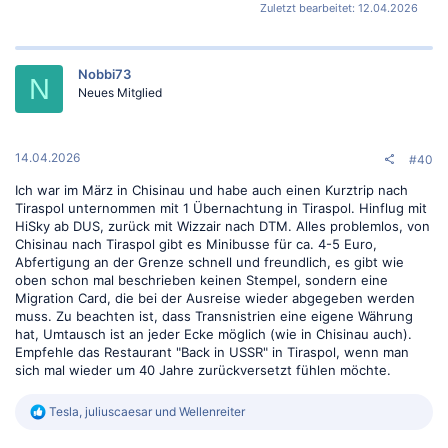
Zuletzt bearbeitet:
12.04.2026
Nobbi73
N
Neues Mitglied
14.04.2026
#40
Ich war im März in Chisinau und habe auch einen Kurztrip nach
Tiraspol unternommen mit 1 Übernachtung in Tiraspol. Hinflug mit
HiSky ab DUS, zurück mit Wizzair nach DTM. Alles problemlos, von
Chisinau nach Tiraspol gibt es Minibusse für ca. 4-5 Euro,
Abfertigung an der Grenze schnell und freundlich, es gibt wie
oben schon mal beschrieben keinen Stempel, sondern eine
Migration Card, die bei der Ausreise wieder abgegeben werden
muss. Zu beachten ist, dass Transnistrien eine eigene Währung
hat, Umtausch ist an jeder Ecke möglich (wie in Chisinau auch).
Empfehle das Restaurant "Back in USSR" in Tiraspol, wenn man
sich mal wieder um 40 Jahre zurückversetzt fühlen möchte.
R
Tesla
,
juliuscaesar
und
Wellenreiter
e
a