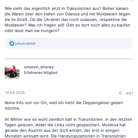
Wie sieht das eigentlich jetzt in Transnistrien aus? Bisher kamen
die Waren über den Hafen von Odessa und mit Moldawien liegen
sie im Streit. Ob die Ukrainer das noch zulassen, respektive die
Moldawier? Was ich fragen will: Gibt es dort noch alles zu kaufen
oder lässt man sie hungern?
R
juliuscaesar
e
a
k
t
unseen_shores
i
o
Erfahrenes Mitglied
n
e
n
:
14.04.2026
#47
Keine Info von vor Ort, weil ich nicht die Deppengeisel geben
möchte.
Im Winter war es wohl ziemlich kalt in Transnistrien. In den letzten
Tagen gelesen, leider die Links nicht gespeichert. Moldova hat
gerade den Austritt aus der GUS erklärt, der erst in einigen
Monaten wirksam wird. Die Handungsoptionen in Transnistrien