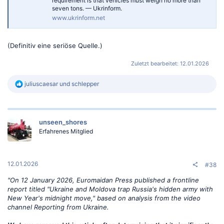
requirement is that vehicles must weigh no more than
seven tons. — Ukrinform.
www.ukrinform.net
(Definitiv eine seriöse Quelle.)
Zuletzt bearbeitet:
12.01.2026
R
juliuscaesar
und
schlepper
e
a
k
t
unseen_shores
i
o
Erfahrenes Mitglied
n
e
n
:
12.01.2026
#38
"On 12 January 2026, Euromaidan Press published a frontline
report titled "Ukraine and Moldova trap Russia's hidden army with
New Year's midnight move," based on analysis from the video
channel Reporting from Ukraine.