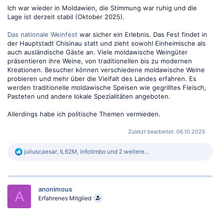
Ich war wieder in Moldawien, die Stimmung war ruhig und die
Lage ist derzeit stabil (Oktober 2025).
Das nationale Weinfest
war sicher ein Erlebnis. Das Fest findet in
der Hauptstadt Chisinau statt und zieht sowohl Einheimische als
auch ausländische Gäste an. Viele moldawische Weingüter
präsentieren ihre Weine, von traditionellen bis zu modernen
Kreationen. Besucher können verschiedene moldawische Weine
probieren und mehr über die Vielfalt des Landes erfahren. Es
werden traditionelle moldawische Speisen wie gegrilltes Fleisch,
Pasteten und andere lokale Spezialitäten angeboten.
Allerdings habe ich politische Themen vermieden.
Zuletzt bearbeitet:
06.10.2025
R
juliuscaesar
,
IL62M
,
infotimbo
und 2 weitere...
e
a
k
t
anonimous
i
A
o
Erfahrenes Mitglied
n
e