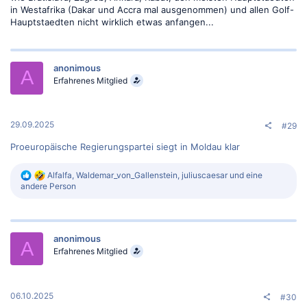
in Westafrika (Dakar und Accra mal ausgenommen) und allen Golf-
Hauptstaedten nicht wirklich etwas anfangen...
anonimous
A
Erfahrenes Mitglied
29.09.2025
#29
Proeuropäische Regierungspartei siegt in Moldau klar
R
Alfalfa
,
Waldemar_von_Gallenstein
,
juliuscaesar
und eine
e
andere Person
a
k
t
i
anonimous
o
A
n
Erfahrenes Mitglied
e
n
:
06.10.2025
#30