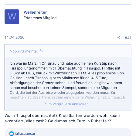
k
t
Wellenreiter
i
W
o
Erfahrenes Mitglied
n
e
n
:
14.04.2026
#41
Nobbi73 meinte:
Ich war im März in Chisinau und habe auch einen Kurztrip nach
Tiraspol unternommen mit 1 Übernachtung in Tiraspol. Hinflug mit
HiSky ab DUS, zurück mit Wizzair nach DTM. Alles problemlos, von
Chisinau nach Tiraspol gibt es Minibusse für ca. 4-5 Euro,
Abfertigung an der Grenze schnell und freundlich, es gibt wie oben
schon mal beschrieben keinen Stempel, sondern eine Migration
Card, die bei der Ausreise wieder abgegeben werden muss. Zu
beachten ist, dass Transnistrien eine eigene Währung hat, Umtausch
ist an jeder Ecke möglich (wie in Chisinau auch). Empfehle das
Zum Vergrößern anklicken....
Restaurant "Back in USSR" in Tiraspol, wenn man sich mal wieder
um 40 Jahre zurückversetzt fühlen möchte.
Wo in Tiraspol übernachtet? Kreditkarten werden wohl kaum
akzeptiert, alles cash? Geldumtausch Euro in Rubel fair?
R
juliuscaesar