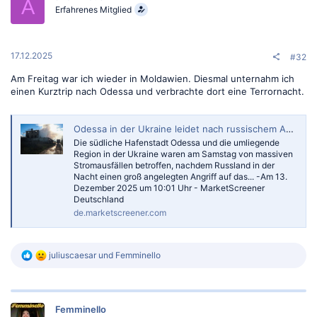
A
Erfahrenes Mitglied
17.12.2025
#32
Am Freitag war ich wieder in Moldawien. Diesmal unternahm ich
einen Kurztrip nach Odessa und verbrachte dort eine Terrornacht.
Odessa in der Ukraine leidet nach russischem Angriff unter massiven Stromausfällen
Die südliche Hafenstadt Odessa und die umliegende
Region in der Ukraine waren am Samstag von massiven
Stromausfällen betroffen, nachdem Russland in der
Nacht einen groß angelegten Angriff auf das... -Am 13.
Dezember 2025 um 10:01 Uhr - MarketScreener
Deutschland
de.marketscreener.com
R
juliuscaesar
und
Femminello
e
a
k
t
Femminello
i