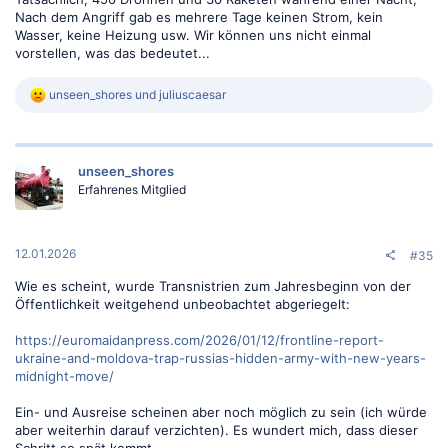
Nach dem Angriff gab es mehrere Tage keinen Strom, kein
Wasser, keine Heizung usw. Wir können uns nicht einmal
vorstellen, was das bedeutet...
R
unseen_shores
und
juliuscaesar
e
a
k
t
unseen_shores
i
o
Erfahrenes Mitglied
n
e
n
:
12.01.2026
#35
Wie es scheint, wurde Transnistrien zum Jahresbeginn von der
Öffentlichkeit weitgehend unbeobachtet abgeriegelt:
https://euromaidanpress.com/2026/01/12/frontline-report-
ukraine-and-moldova-trap-russias-hidden-army-with-new-years-
midnight-move/
Ein- und Ausreise scheinen aber noch möglich zu sein (ich würde
aber weiterhin darauf verzichten). Es wundert mich, dass dieser