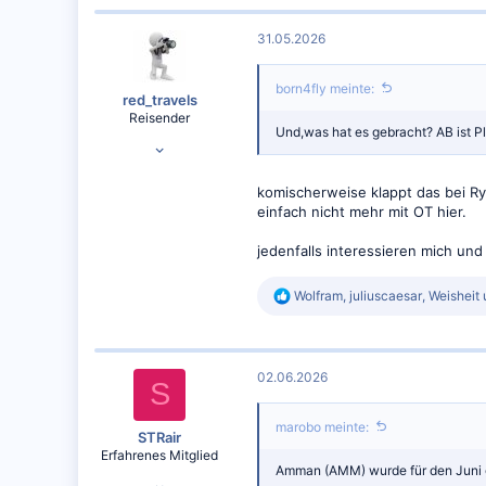
k
t
31.05.2026
i
o
n
born4fly meinte:
e
red_travels
n
Reisender
:
Und,was hat es gebracht? AB ist P
16.09.2016
30.804
komischerweise klappt das bei Rya
22.934
einfach nicht mehr mit OT hier.
www.red-travels.com
jedenfalls interessieren mich und
R
Wolfram
,
juliuscaesar
,
Weisheit
u
e
a
k
t
02.06.2026
i
S
o
n
marobo meinte:
e
STRair
n
Erfahrenes Mitglied
:
Amman (AMM) wurde für den Juni 
19.09.2017