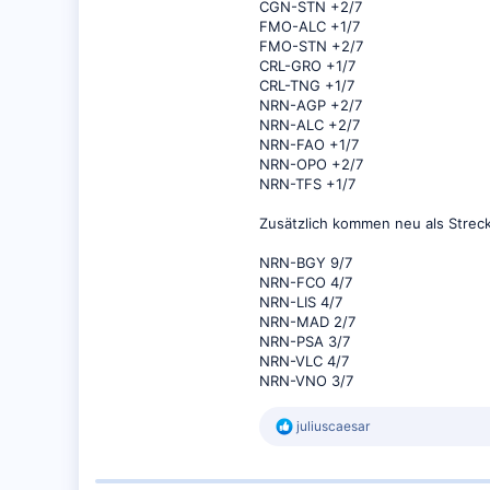
CGN-STN +2/7
FMO-ALC +1/7
FMO-STN +2/7
CRL-GRO +1/7
CRL-TNG +1/7
NRN-AGP +2/7
NRN-ALC +2/7
NRN-FAO +1/7
NRN-OPO +2/7
NRN-TFS +1/7
Zusätzlich kommen neu als Strec
NRN-BGY 9/7
NRN-FCO 4/7
NRN-LIS 4/7
NRN-MAD 2/7
NRN-PSA 3/7
NRN-VLC 4/7
NRN-VNO 3/7
R
juliuscaesar
e
a
k