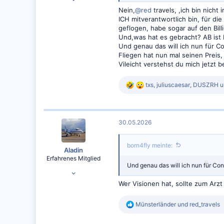
194
Nein,
@red
travels, ,ich bin nich
ICH mitverantwortlich bin, für di
174
geflogen, habe sogar auf den Bil
Und,was hat es gebracht? AB ist 
Und genau das will ich nun für Co
Fliegen hat nun mal seinen Preis, ic
Vileicht verstehst du mich jetzt b
R
txs
,
juliuscaesar
,
DUSZRH
u
e
a
k
t
30.05.2026
i
o
n
born4fly meinte:
e
Aladin
n
Erfahrenes Mitglied
:
Und genau das will ich nun für Co
03.03.2020
4.396
Wer Visionen hat, sollte zum Arz
5.409
R
Münsterländer
und
red_travels
Chersonesus Cimbrica
e
a