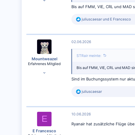
415
Bis auf FMM, VIE, CRL und MAD s
573
R
juliuscaesar
und
E Francesco
e
a
k
t
02.06.2026
i
o
n
STRair meinte:
e
Mountweazel
n
Erfahrenes Mitglied
:
Bis auf FMM, VIE, CRL und MAD si
05.11.2016
350
Sind im Buchungssystem nur aktuel
438
R
juliuscaesar
CGN
e
a
k
t
10.06.2026
i
E
o
Ryanair hat zusätzliche Flüge üb
n
e
E Francesco
n