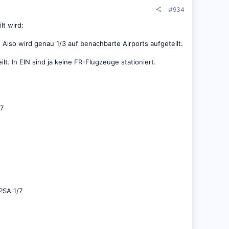
#934
lt wird:
lso wird genau 1/3 auf benachbarte Airports aufgeteilt.
. In EIN sind ja keine FR-Flugzeuge stationiert.
/7
PSA 1/7