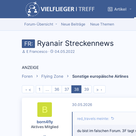
Artikel
Forum-Übersicht
Neue Beiträge
Neue Themen
Ryanair Streckennews
FR:
S
D
E Francesco
04.05.2022
t
a
a
t
r
u
ANZEIGE
t
m
e
S
Foren
Flying Zone
Sonstige europäische Airlines
r
t
*
a
1
...
36
37
38
39
<
>
i
r
n
t
30.05.2026
B
red_travels meinte:
born4fly
Aktives Mitglied
du bist im falschen Forum. 3F tag
10.12.2024