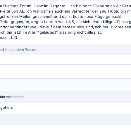
t im falschen Forum. Ganz im Gegenteil. Ich bin noch "Generation Air Be
e Pleite von AB. Ich war damals auch ein Verfechter der 29€ Flüge, bin
ligstrecken Meilen gesammelt,und damit kostenlose Flüge gemacht.
Pleite gegangen,wegen Leuten wie UNS, die sich einen billigen Spass 
ndor verhindern,weil die auf dem besten Weg sind,sich mit Billigpreise
h bin jetzt im Alter "geläutert" ,das billig nicht alles ist,
esser. L.G.
nd eine andere Person
ndor verhindern
t gehen.