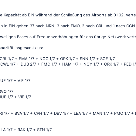
ie Kapazität ab EIN während der Schließung des Airports ab 01.02. vertei
n in EIN gehen 37 nach NRN, 3 nach FMO, 2 nach CRL und 1 nach CGN. A
weiligen Bases auf Frequenzerhöhungen für das übrige Netzwerk verteilt
apazität insgesamt aus:
 CRL 1/7 + EMA 1/7 + NOC 1/7 + ORK 1/7 + SNN 1/7 + SOF 1/7
+ CWL 1/7 + DUB 2/7 + FMO 1/7 + HAM 1/7 + NQY 1/7 + ORK 1/7 + PED 1
UF 1/7 + VIE 1/7
SVQ 1/7
UE 1/7 + VIE 1/7
BRI 1/7 + BVA 1/7 + CPH 1/7 + DBV 1/7 + LBA 1/7 + MAN 1/7 + PMO 1/7 + 
MLA 1/7 + RAK 1/7 + STN 1/7