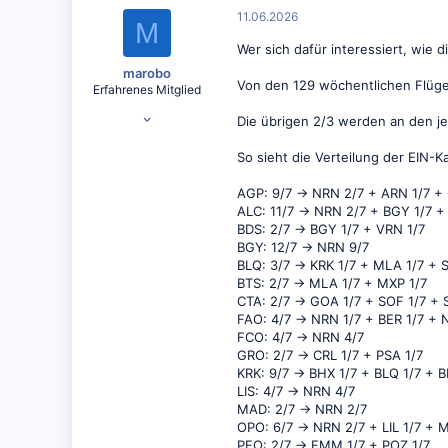
t
11.06.2026
i
M
o
Wer sich dafür interessiert, wie d
n
e
marobo
Von den 129 wöchentlichen Flüge
n
Erfahrenes Mitglied
:
28.09.2010
Die übrigen 2/3 werden an den je
398
So sieht die Verteilung der EIN-K
200
AGP: 9/7 -> NRN 2/7 + ARN 1/7 +
ALC: 11/7 -> NRN 2/7 + BGY 1/7 
BDS: 2/7 -> BGY 1/7 + VRN 1/7
BGY: 12/7 -> NRN 9/7
BLQ: 3/7 -> KRK 1/7 + MLA 1/7 + S
BTS: 2/7 -> MLA 1/7 + MXP 1/7
CTA: 2/7 -> GOA 1/7 + SOF 1/7 + 
FAO: 4/7 -> NRN 1/7 + BER 1/7 + N
FCO: 4/7 -> NRN 4/7
GRO: 2/7 -> CRL 1/7 + PSA 1/7
KRK: 9/7 -> BHX 1/7 + BLQ 1/7 + 
LIS: 4/7 -> NRN 4/7
MAD: 2/7 -> NRN 2/7
OPO: 6/7 -> NRN 2/7 + LIL 1/7 + 
PFO: 2/7 -> FMM 1/7 + POZ 1/7