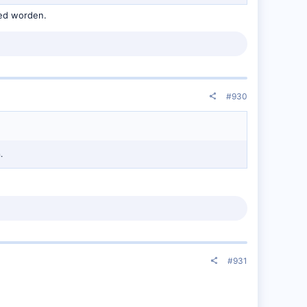
led worden.
#930
.
#931