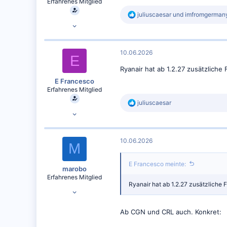
Erfahrenes Mitglied
:
R
juliuscaesar
und
imfromgerman
19.10.2021
e
a
3.594
k
t
6.971
10.06.2026
i
E
o
Ryanair hat ab 1.2.27 zusätzlic
n
e
E Francesco
n
Erfahrenes Mitglied
:
R
juliuscaesar
19.10.2021
e
a
3.594
k
t
6.971
10.06.2026
i
M
o
n
E Francesco meinte:
e
marobo
n
Erfahrenes Mitglied
:
Ryanair hat ab 1.2.27 zusätzlich
28.09.2010
398
Ab CGN und CRL auch. Konkret:
200