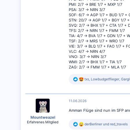
PMI: 2/7 -> BRE 1/7 + MXP 1/7
PSA: 3/7 -> NRN 3/7
SOF: 6/7 -> AGP 1/7 + BUD 1/7 + 
STN: 20/7 -> AGP 1/7 + BGY 1/7 
SVQ: 2/7 -> BHX 1/7 + CTA 1/7 + 
TFS: 2/7 -> NRN 1/7 + FMM 1/7
TIA: 4/7 -> BVA 1/7 + GDN 1/7 + 
TSF: 2/7 -> MRS 1/7 + WRO 1/7
VIE: 3/7 -> BLQ 1/7 + FAO 1/7 + 
VLC: 4/7 -> NRN 4/7
VNO: 3/7 -> NRN 3/7
WMI: 2/7 -> BHX 1/7 + TIA 1/7
ZAG: 2/7 -> FMM 1/7 + MLA 1/7
R
txs
,
Lowbudgetflieger
,
Gargl
e
a
k
t
11.06.2026
i
o
Amman Flüge sind nun im SFP ann
n
e
Mountweazel
n
Erfahrenes Mitglied
R
derBerliner
und
red_travels
:
05.11.2016
e