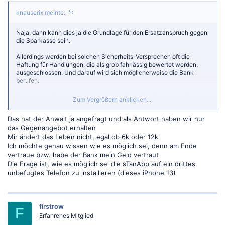
knauserix meinte:
Naja, dann kann dies ja die Grundlage für den Ersatzanspruch gegen
die Sparkasse sein.
Allerdings werden bei solchen Sicherheits-Versprechen oft die
Haftung für Handlungen, die als grob fahrlässig bewertet werden,
ausgeschlossen. Und darauf wird sich möglicherweise die Bank
berufen.
Um das zu klären, muss man aber sämtliche Details kennen. Da kann
Zum Vergrößern anklicken....
Euch dann ein Anwalt sicherlich am besten weiterhelfen.
Das hat der Anwalt ja angefragt und als Antwort haben wir nur
das Gegenangebot erhalten
Mir ändert das Leben nicht, egal ob 6k oder 12k
Ich möchte genau wissen wie es möglich sei, denn am Ende
vertraue bzw. habe der Bank mein Geld vertraut
Die Frage ist, wie es möglich sei die sTanApp auf ein drittes
unbefugtes Telefon zu installieren (dieses iPhone 13)
firstrow
F
Erfahrenes Mitglied