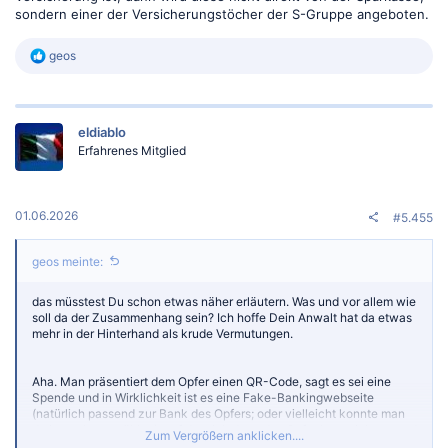
sondern einer der Versicherungstöcher der S-Gruppe angeboten.
R
geos
e
a
k
t
eldiablo
i
o
Erfahrenes Mitglied
n
e
n
:
01.06.2026
#5.455
geos meinte:
das müsstest Du schon etwas näher erläutern. Was und vor allem wie
soll da der Zusammenhang sein? Ich hoffe Dein Anwalt hat da etwas
mehr in der Hinterhand als krude Vermutungen.
Aha. Man präsentiert dem Opfer einen QR-Code, sagt es sei eine
Spende und in Wirklichkeit ist es eine Fake-Bankingwebseite
(natürlich passend zur Bank des Opfers; oder vielleicht konnte man
da ja auch auswählen), auf der sich dann das Opfer brav einloggt und
Zum Vergrößern anklicken....
dann noch eine Kopplung mit einer TAN die Kopplung eines weiteren,