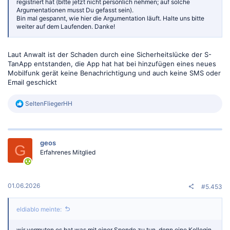
registriert hat (bitte jetzt nicht persönlich nehmen; auf solche
Argumentationen musst Du gefasst sein).
Bin mal gespannt, wie hier die Argumentation läuft. Halte uns bitte
weiter auf dem Laufenden. Danke!
Laut Anwalt ist der Schaden durch eine Sicherheitslücke der S-
TanApp entstanden, die App hat hat bei hinzufügen eines neues
Mobilfunk gerät keine Benachrichtigung und auch keine SMS oder
Email geschickt
R
SeltenFliegerHH
e
a
k
t
geos
i
G
o
Erfahrenes Mitglied
n
e
n
:
01.06.2026
#5.453
eldiablo meinte:
wir vermuten es hat was mit einer Spende zu tun, denn eine Kollegin