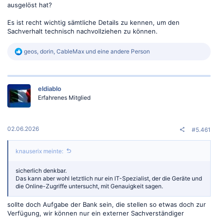
ausgelöst hat?
Es ist recht wichtig sämtliche Details zu kennen, um den
Sachverhalt technisch nachvollziehen zu können.
R
geos
,
dorin
,
CableMax
und eine andere Person
e
a
k
t
eldiablo
i
o
Erfahrenes Mitglied
n
e
n
:
02.06.2026
#5.461
knauserix meinte:
sicherlich denkbar.
Das kann aber wohl letztlich nur ein IT-Spezialist, der die Geräte und
die Online-Zugriffe untersucht, mit Genauigkeit sagen.
sollte doch Aufgabe der Bank sein, die stellen so etwas doch zur
Verfügung, wir können nur ein externer Sachverständiger