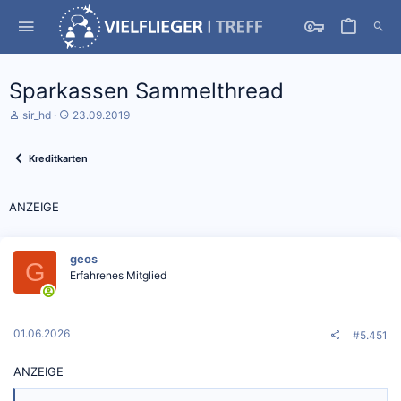
Sparkassen Sammelthread
S
D
sir_hd
23.09.2019
t
a
a
t
r
u
Kreditkarten
t
m
e
S
r
t
ANZEIGE
*
a
i
r
n
t
geos
G
Erfahrenes Mitglied
01.06.2026
#5.451
ANZEIGE