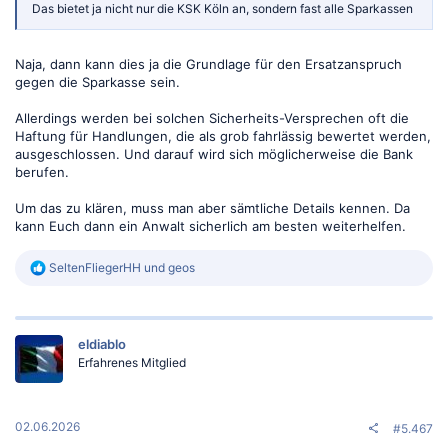
Das bietet ja nicht nur die KSK Köln an, sondern fast alle Sparkassen
Naja, dann kann dies ja die Grundlage für den Ersatzanspruch
gegen die Sparkasse sein.
Allerdings werden bei solchen Sicherheits-Versprechen oft die
Haftung für Handlungen, die als grob fahrlässig bewertet werden,
ausgeschlossen. Und darauf wird sich möglicherweise die Bank
berufen.
Um das zu klären, muss man aber sämtliche Details kennen. Da
kann Euch dann ein Anwalt sicherlich am besten weiterhelfen.
R
SeltenFliegerHH
und
geos
e
a
k
t
eldiablo
i
o
Erfahrenes Mitglied
n
e
n
:
02.06.2026
#5.467