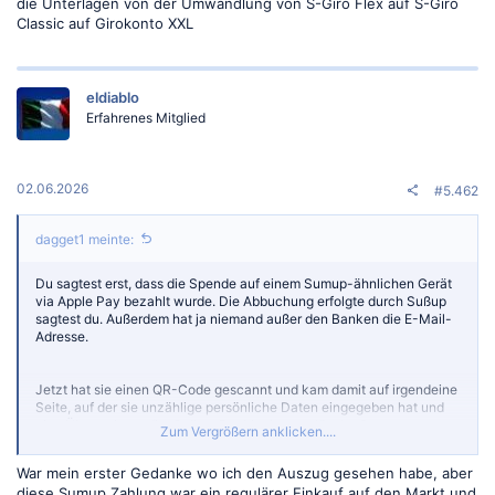
die Unterlagen von der Umwandlung von S-Giro Flex auf S-Giro
Classic auf Girokonto XXL
eldiablo
Erfahrenes Mitglied
02.06.2026
#5.462
dagget1 meinte:
Du sagtest erst, dass die Spende auf einem Sumup-ähnlichen Gerät
via Apple Pay bezahlt wurde. Die Abbuchung erfolgte durch Sußup
sagtest du. Außerdem hat ja niemand außer den Banken die E-Mail-
Adresse.
Jetzt hat sie einen QR-Code gescannt und kam damit auf irgendeine
Seite, auf der sie unzählige persönliche Daten eingegeben hat und
eine Überweisung (im Online-Banking) ausgelöst hat?
Zum Vergrößern anklicken....
Es ist recht wichtig sämtliche Details zu kennen, um den Sachverhalt
War mein erster Gedanke wo ich den Auszug gesehen habe, aber
technisch nachvollziehen zu können.
diese Sumup Zahlung war ein regulärer Einkauf auf den Markt und