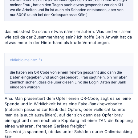
meiner Frau , hat an den Tagen auch etwas gespendet vor den KH
wo die Arbeiten und ihr ist auch ein Schaden entstanden, aber von
nur 300€ (auch bei der Kreissparkasse Köln )
das müsstest Du schon etwas näher erläutern. Was und vor allem
wie soll da der Zusammenhang sein? Ich hoffe Dein Anwalt hat da
etwas mehr in der Hinterhand als krude Vermutungen.
eldiablo meinte:
die haben ein QR Code von einem Telefon gescannt und dann die
Daten eingegeben und auch gespendet , Frau sagt nein, bin mir aber
ziemlich sicher , dass die über diesen Link die Login Daten der Bank
eingeben wurden
Aha. Man präsentiert dem Opfer einen QR-Code, sagt es sei eine
Spende und in Wirklichkeit ist es eine Fake-Bankingwebseite
(natürlich passend zur Bank des Opfers; oder vielleicht konnte
man da ja auch auswählen), auf der sich dann das Opfer brav
einloggt und dann noch eine Kopplung mit einer TAN die Kopplung
eines weiteren, fremden Gerätes freigibt?
Das wird ja spannend, ob das unter Schäden durch Onlinebanking
fällt.