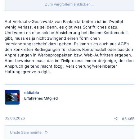
Zum Vergrößern anklicken....
Wir hatten vorher ein normales Girokonto, wo wir 5 Euro in Monat
Auf Verkaufs-Geschwätz von Bankmitarbeitern ist im Zweifel
oder 4 Euro bezahlt haben zzg der Kreditkarte und der
wenig Verlass, es sei denn, es gibt was Schriftliches dazu.
Sachbearbeiter hat uns dieses XXL Konto Modell verkauft und kann
Und wenn es eine solche Absicherung bei diesem Kontomodell
mich genau an das Gespräch erinnern, es wurde ein Fokus auf die
Cyber Sicherheit gelegt
gibt, muss es ja nicht zwingend einen förmlichen
Aber, wenn es eine Versicherung ist, dann sollte doch ein
'Versicherungsschein' dazu geben. Es kann sich auch aus AGB's,
Versicherungsschein vorhanden sein, ist es aber nicht, haben nur die
den konkreten Bedingungen für dieses Kontomodell oder aus den
Unterlagen von der Umwandlung von S-Giro Flex auf S-Giro Classic
Anpreisungen in Werbeprospekten bzw. Web-Auftritten ergeben.
auf Girokonto XXL
Aber beweisen muss das im Zivilprozess immer derjenige, der den
Anspruch geltend macht (bzgl. Versicherung/vereinbarter
Haftungsgrenze o.dgl.).
eldiablo
Erfahrenes Mitglied
02.06.2026
#5.465
Uncle Sam meinte: