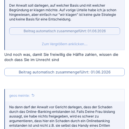
Der Anwalt soll darlegen, auf welcher Basis und mit welcher
Begründung er klagen möchte. Auf vorige Urteile habe ich ja schon
hingewiesen, aber einfach nur "wir klagen" ist keine gute Strategie
und keine Basis für eine Entscheidung.
Beitrag automatisch zusammengeführt:
01.06.2026
Zum Vergrößern anklicken....
Und konnte hier schon ausgeschlossen/widerlegt werden, dass es
Und noch was, damit Sie freiwillig die Hälfte zahlen, wissen die
genau so abgelaufen ist?
doch dass Sie im Unrecht sind
Beitrag automatisch zusammengeführt:
01.06.2026
Beitrag automatisch zusammengeführt:
01.06.2026
Ich denke es ist sinnvoll, bei der betreffenden Bank
Funktion/Verknüpfung für die Karte zu deaktivieren.
geos meinte:
Na dann darf der Anwalt vor Gericht darlegen, dass der Schaden
durch das Online-Banking entstanden ist. Falls Deine Frau bislang
aussagt, sie habe nichts freigegeben, wird es schwer zu
argumentieren, dass hier ein Schaden durch ein Onlinebanking
entstanden ist und nicht z.B. sie selbst das Handy eines Dritten