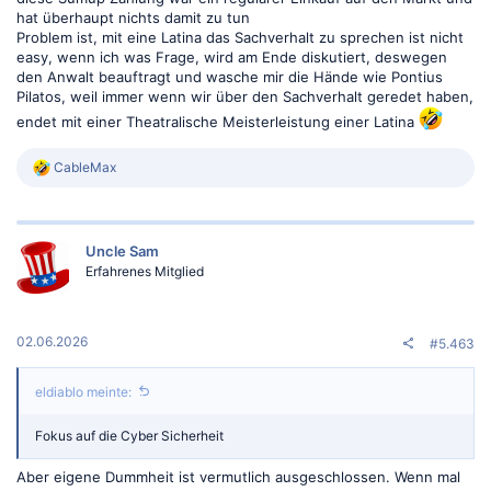
hat überhaupt nichts damit zu tun
Problem ist, mit eine Latina das Sachverhalt zu sprechen ist nicht
easy, wenn ich was Frage, wird am Ende diskutiert, deswegen
den Anwalt beauftragt und wasche mir die Hände wie Pontius
Pilatos, weil immer wenn wir über den Sachverhalt geredet haben,
endet mit einer Theatralische Meisterleistung einer Latina
R
CableMax
e
a
k
t
Uncle Sam
i
o
Erfahrenes Mitglied
n
e
n
:
02.06.2026
#5.463
eldiablo meinte:
Fokus auf die Cyber Sicherheit
Aber eigene Dummheit ist vermutlich ausgeschlossen. Wenn mal