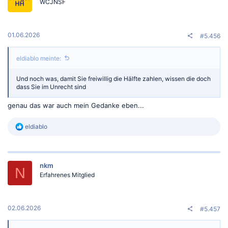
WCJNSF
01.06.2026
#5.456
eldiablo meinte:
Und noch was, damit Sie freiwillig die Hälfte zahlen, wissen die doch
dass Sie im Unrecht sind
genau das war auch mein Gedanke eben...
R
eldiablo
e
a
k
t
nkm
i
N
o
Erfahrenes Mitglied
n
e
n
:
02.06.2026
#5.457