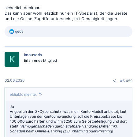
sicherlich denkbar.
Das kann aber wohl letztlich nur ein IT-Spezialist, der die Geräte
und die Online-Zugriffe untersucht, mit Genauigkeit sagen.
R
geos
e
a
k
t
knauserix
i
K
o
Erfahrenes Mitglied
n
e
n
:
02.06.2026
#5.459
eldiablo meinte:
Ja
Angeblich den S-Cyberschutz, was mein Konto Modell anbietet, laut
Unterlagen von der Kontoumwandlung, soll die Kreissparkasse bis
100.000 Euro haften und wir mit 250 Euro Selbstbeteiligung und dort
steht:
Vermögensschäden durch strafbare Handlung Dritter inkl.
Schäden beim Online-Banking (z.B. Pharming oder Phishing)