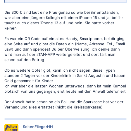
fremden Gerätes freigibt?
Das wird ja spannend, ob das unter Schäden durch Onlinebanking
Die 300 € sind laut eine Frau genau so wie bei ihr entstanden,
fällt.
war aber eine jüngere Kollegin mit einen iPhone 15 und ja, bei ihr
Und wie entstand der Schaden über 300 €?
taucht auch dieses iPhone 13 auf und nein, Sie hatte vorher
keinen
Beitrag automatisch zusammengeführt:
01.06.2026
Es war ein QR Code auf ein altes Handy, Smartphone, bei dir ging
eine Seite auf und gibst die Daten ein (Name, Adresse, Tel., Email
usw) und dann spendest Du per Überweisung, ich denke dann
wird man auf der sTAN-APP weitergeleitet und dort fällt man
Nein, sie kennen nur sich mit bisherigen Urteilen aus und kalkulieren
schon auf den Betrug
ihre Chancen.
Wenn Du das erhärten kannst, wären sehr, sehr viele Leute an
Ob es weitere Opfer gibt, kann ich nicht sagen, diese Typen
näheren Details interessiert (und Dein Anwalt könnte richtig Karriere
standen 2 Tagen vor der Kinderklinik in Sankt Augustin und haben
machen).
Geld gesammelt für Kinder
Ich war aber die letzten Wochen unterwegs, dann ist mein Kumpel
plötzlich von uns gegangen, erst heute mit den Anwalt telefoniert
Der Anwalt hatte schon so ein Fall und die Sparkasse hat vor der
Verhandlung alles erstattet (nicht die Kreissparkasse)
SeltenFliegerHH