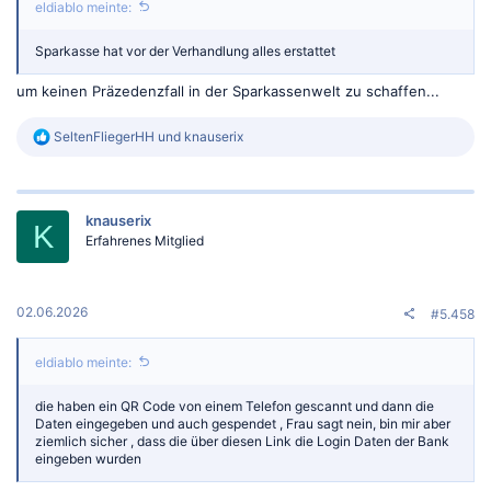
eldiablo meinte:
Sparkasse hat vor der Verhandlung alles erstattet
um keinen Präzedenzfall in der Sparkassenwelt zu schaffen...
R
SeltenFliegerHH
und
knauserix
e
a
k
t
knauserix
i
K
o
Erfahrenes Mitglied
n
e
n
:
02.06.2026
#5.458
eldiablo meinte:
die haben ein QR Code von einem Telefon gescannt und dann die
Daten eingegeben und auch gespendet , Frau sagt nein, bin mir aber
ziemlich sicher , dass die über diesen Link die Login Daten der Bank
eingeben wurden