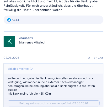
auf alles mögliche klickt und freigibt, ist das für die Bank grobe
Fahrlässigkeit. Für mich unverständlich, dass die überhaupt
freiwillig die Hälfte übernehmen wollen
R
AJ44
e
a
k
t
knauserix
i
K
o
Erfahrenes Mitglied
n
e
n
:
02.06.2026
#5.464
eldiablo meinte:
sollte doch Aufgabe der Bank sein, die stellen so etwas doch zur
Verfügung, wir können nur ein externer Sachverständiger
beauftragen, keine Ahnung aber ob die Bank zugriff auf die Daten
zulässt
mit Bank meine ich die KSK Köln
Beitrag automatisch zusammengeführt:
02.06.2026