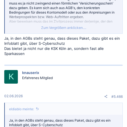
muss es ja nicht zwingend einen förmlichen 'Versicherungsschein'
dazu geben. Es kann sich auch aus AGB's, den konkreten
Bedingungen für dieses Kontomodell oder aus den Anpreisungen in
Werbeprospekten bzw. Web-Auftritten ergeben.
Aber beweisen muss das im Zivilprozess immer derjenige, der den
Anspruch geltend macht (bzgl. Versicherung/vereinbarter
Zum Vergrößern anklicken....
Haftungsgrenze o.dgl.).
Ja, in den AGBs steht genau, dass dieses Paket, dazu gibt es ein
Infoblatt gibt, über S-Cyberschutz
Das bietet ja nicht nur die KSK Köln an, sondern fast alle
Sparkassen
knauserix
K
Erfahrenes Mitglied
02.06.2026
#5.466
eldiablo meinte:
Ja, in den AGBs steht genau, dass dieses Paket, dazu gibt es ein
Infoblatt gibt, über S-Cyberschutz