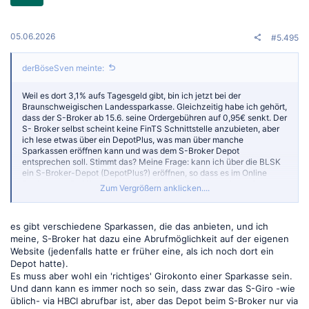
05.06.2026
#5.495
derBöseSven meinte:
Weil es dort 3,1% aufs Tagesgeld gibt, bin ich jetzt bei der
Braunschweigischen Landessparkasse. Gleichzeitig habe ich gehört,
dass der S-Broker ab 15.6. seine Ordergebühren auf 0,95€ senkt. Der
S- Broker selbst scheint keine FinTS Schnittstelle anzubieten, aber
ich lese etwas über ein DepotPlus, was man über manche
Sparkassen eröffnen kann und was dem S-Broker Depot
entsprechen soll. Stimmt das? Meine Frage: kann ich über die BLSK
ein S-Broker-Depot (DepotPlus?) eröffnen, so dass es im Online
Banking der BLSK sichtbar ist und über FinTS los mit abgerufen
Zum Vergrößern anklicken....
werden kann?
es gibt verschiedene Sparkassen, die das anbieten, und ich
meine, S-Broker hat dazu eine Abrufmöglichkeit auf der eigenen
Website (jedenfalls hatte er früher eine, als ich noch dort ein
Depot hatte).
Es muss aber wohl ein 'richtiges' Girokonto einer Sparkasse sein.
Und dann kann es immer noch so sein, dass zwar das S-Giro -wie
üblich- via HBCI abrufbar ist, aber das Depot beim S-Broker nur via