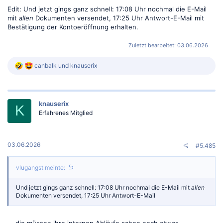
Edit: Und jetzt gings ganz schnell: 17:08 Uhr nochmal die E-Mail
mit
allen
Dokumenten versendet, 17:25 Uhr Antwort-E-Mail mit
Bestätigung der Kontoeröffnung erhalten.
Zuletzt bearbeitet:
03.06.2026
R
canbalk
und
knauserix
e
a
k
t
knauserix
i
K
o
Erfahrenes Mitglied
n
e
n
:
03.06.2026
#5.485
vlugangst meinte:
Und jetzt gings ganz schnell: 17:08 Uhr nochmal die E-Mail mit
allen
Dokumenten versendet, 17:25 Uhr Antwort-E-Mail
... die müssen ihre internen Abläufe schon noch etwas