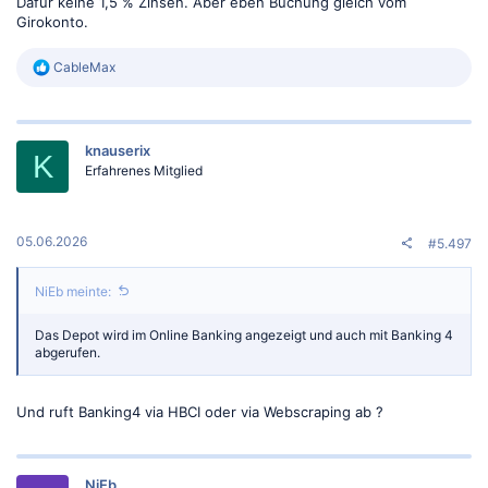
Dafür keine 1,5 % Zinsen. Aber eben Buchung gleich vom
Girokonto.
R
CableMax
e
a
k
t
knauserix
i
K
o
Erfahrenes Mitglied
n
e
n
:
05.06.2026
#5.497
NiEb meinte:
Das Depot wird im Online Banking angezeigt und auch mit Banking 4
abgerufen.
Und ruft Banking4 via HBCI oder via Webscraping ab ?
NiEb