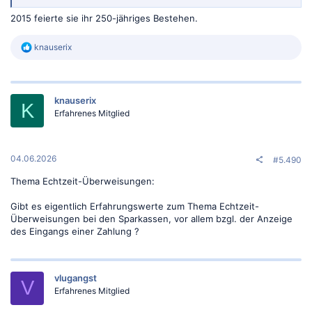
2015 feierte sie ihr 250-jähriges Bestehen.
R
knauserix
e
a
k
t
knauserix
i
K
o
Erfahrenes Mitglied
n
e
n
:
04.06.2026
#5.490
Thema Echtzeit-Überweisungen:
Gibt es eigentlich Erfahrungswerte zum Thema Echtzeit-
Überweisungen bei den Sparkassen, vor allem bzgl. der Anzeige
des Eingangs einer Zahlung ?
vlugangst
V
Erfahrenes Mitglied