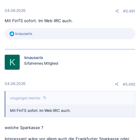
04.06.2026
#5.491
Mit FinTS sofort. Im Web IIRC auch.
R
knauserix
e
a
k
t
knauserix
i
K
o
Erfahrenes Mitglied
n
e
n
:
04.06.2026
#5.492
vlugangst meinte:
Mit FinTS sofort. Im Web IIRC auch.
welche Sparkasse ?
Interessant wäre vor allem auch die Frankfurter Sparkasse oder