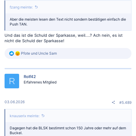
fzang meinte:
Aber die meisten lesen den Text nicht sondern bestätigen einfach die
Push TAN.
Und das ist die Schuld der Sparkasse, weil....? Ach nein, es ist
nicht die Schuld der Sparkasse!
R
Pfote
und
Uncle Sam
e
a
k
t
Rolf42
i
R
o
Erfahrenes Mitglied
n
e
n
:
03.06.2026
#5.489
knauserix meinte:
Dagegen hat die BLSK bestimmt schon 150 Jahre oder mehr auf dem
Buckel.