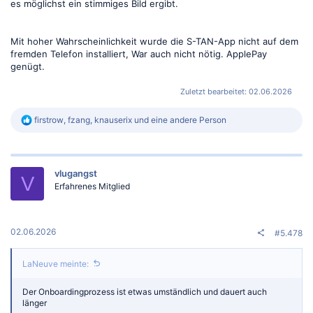
es möglichst ein stimmiges Bild ergibt.
Mit hoher Wahrscheinlichkeit wurde die S-TAN-App nicht auf dem
fremden Telefon installiert, War auch nicht nötig. ApplePay
genügt.
Zuletzt bearbeitet:
02.06.2026
R
firstrow
,
fzang
,
knauserix
und eine andere Person
e
a
k
t
vlugangst
i
V
o
Erfahrenes Mitglied
n
e
n
:
02.06.2026
#5.478
LaNeuve meinte:
Der Onboardingprozess ist etwas umständlich und dauert auch
länger