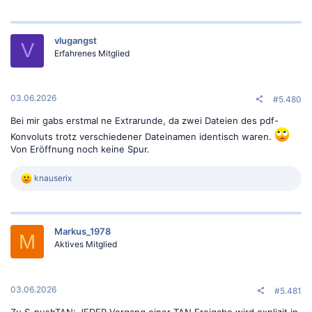
vlugangst
V
Erfahrenes Mitglied
03.06.2026
#5.480
Bei mir gabs erstmal ne Extrarunde, da zwei Dateien des pdf-
Konvoluts trotz verschiedener Dateinamen identisch waren.
Von Eröffnung noch keine Spur.
R
knauserix
e
a
k
t
Markus_1978
i
M
o
Aktives Mitglied
n
e
n
:
03.06.2026
#5.481
Zu S-pushTAN: JEDER Vorgang einer TAN Freigabe wird explizit in