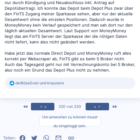
nur durch Kündigung und Neuabschluss inkl. Antrag auf
Depotübertrag). Ich konnte das Depot beim Depot Plus zwar über
den FinTS Zugang meiner Sparkasse sehen, aber nur der aktuelle
Gesamtwert ohne die einzelen Positionen. Dadurch wurde in
MoneyMoney kein Verlauf gespeichert und man sah dort nur den
täglich aktuellen Gesamtwert. Laut Support von MoneyMoney
liegt das am FinTS Server der Sparkasse der die nötigen Daten
nicht liefert, kann also nicht geändert werden.
Habe jetzt das normale Direct Depot und MoneyMoney ruft alles
korrekt per Webscraper ab, FinTS gibt es beim S Broker nicht.
Auch das Tagesgeld geht nur mit Verrechnungskonto bei S Broker,
also noch ein Grund das Depot Plus nicht zu nehmen.
R
derBöseSven
und
knauserix
e
a
k
t
<
Zuletzt
220 von 230
<
>
i
o
Um antworten zu können musst
n
e
du eingeloggt sein.
n
:
Facebook
Twitter
WhatsApp
E-Mail
Link
Teilen: