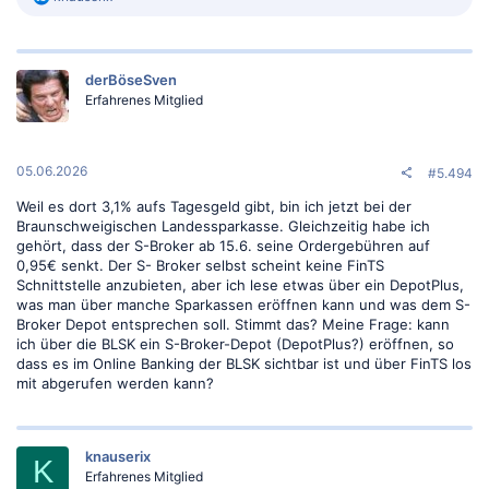
e
a
k
t
derBöseSven
i
o
Erfahrenes Mitglied
n
e
n
:
05.06.2026
#5.494
Weil es dort 3,1% aufs Tagesgeld gibt, bin ich jetzt bei der
Braunschweigischen Landessparkasse. Gleichzeitig habe ich
gehört, dass der S-Broker ab 15.6. seine Ordergebühren auf
0,95€ senkt. Der S- Broker selbst scheint keine FinTS
Schnittstelle anzubieten, aber ich lese etwas über ein DepotPlus,
was man über manche Sparkassen eröffnen kann und was dem S-
Broker Depot entsprechen soll. Stimmt das? Meine Frage: kann
ich über die BLSK ein S-Broker-Depot (DepotPlus?) eröffnen, so
dass es im Online Banking der BLSK sichtbar ist und über FinTS los
mit abgerufen werden kann?
knauserix
K
Erfahrenes Mitglied