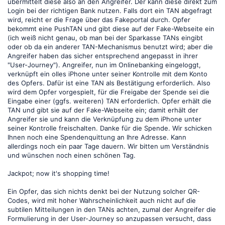
übermittelt diese also an den Angreifer. Der kann diese direkt zum
Login bei der richtigen Bank nutzen. Falls dort ein TAN abgefragt
wird, reicht er die Frage über das Fakeportal durch. Opfer
bekommt eine PushTAN und gibt diese auf der Fake-Webseite ein
(ich weiß nicht genau, ob man bei der Sparkasse TANs eingibt
oder ob da ein anderer TAN-Mechanismus benutzt wird; aber die
Angreifer haben das sicher entsprechend angepasst in ihrer
"User-Journey"). Angreifer, nun im Onlinebanking eingeloggt,
verknüpft ein olles iPhone unter seiner Kontrolle mit dem Konto
des Opfers. Dafür ist eine TAN als Bestätigung erforderlich. Also
wird dem Opfer vorgespielt, für die Freigabe der Spende sei die
Eingabe einer (ggfs. weiteren) TAN erforderlich. Opfer erhält die
TAN und gibt sie auf der Fake-Webseite ein; damit erhält der
Angreifer sie und kann die Verknüpfung zu dem iPhone unter
seiner Kontrolle freischalten. Danke für die Spende. Wir schicken
Ihnen noch eine Spendenquittung an Ihre Adresse. Kann
allerdings noch ein paar Tage dauern. Wir bitten um Verständnis
und wünschen noch einen schönen Tag.
Jackpot; now it's shopping time!
Ein Opfer, das sich nichts denkt bei der Nutzung solcher QR-
Codes, wird mit hoher Wahrscheinlichkeit auch nicht auf die
subtilen Mitteilungen in den TANs achten, zumal der Angreifer die
Formulierung in der User-Journey so anzupassen versucht, dass