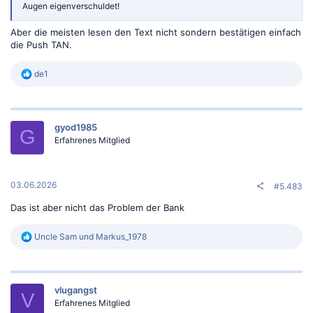
Augen eigenverschuldet!
Aber die meisten lesen den Text nicht sondern bestätigen einfach
die Push TAN.
R
de1
e
a
k
t
gyod1985
i
G
o
Erfahrenes Mitglied
n
e
n
:
03.06.2026
#5.483
Das ist aber nicht das Problem der Bank
R
Uncle Sam
und
Markus_1978
e
a
k
t
vlugangst
i
V
o
Erfahrenes Mitglied