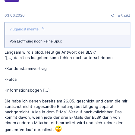
n
e
n
:
03.06.2026
#5.484
vlugangst meinte:
Von Eröffnung noch keine Spur.
Langsam wird's blöd. Heutige Antwort der BLSK:
"[...] damit es losgehen kann fehlen noch unterschrieben
-Kundenstammvertrag
-Fatca
-Informationsbogen [...]"
Die habe ich denen bereits am 26.05. geschickt und dann die mir
zunächst nicht zugesandte Empfangsbestätigung separat
nachgereicht. Alles in dem E-Mail-Verlauf nachvollziehbar. Das
kommt davon, wenn jede der drei E-Mails der BLSK darin von
einem anderen Mitarbeiter bearbeitet wird und sich keiner den
ganzen Verlauf durchliest.