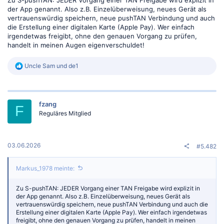
der App genannt. Also z.B. Einzelüberweisung, neues Gerät als
vertrauenswürdig speichern, neue pushTAN Verbindung und auch
die Erstellung einer digitalen Karte (Apple Pay). Wer einfach
irgendetwas freigibt, ohne den genauen Vorgang zu prüfen,
handelt in meinen Augen eigenverschuldet!
R
Uncle Sam
und
de1
e
a
k
t
fzang
i
F
o
Reguläres Mitglied
n
e
n
:
03.06.2026
#5.482
Markus_1978 meinte:
Zu S-pushTAN: JEDER Vorgang einer TAN Freigabe wird explizit in
der App genannt. Also z.B. Einzelüberweisung, neues Gerät als
vertrauenswürdig speichern, neue pushTAN Verbindung und auch die
Erstellung einer digitalen Karte (Apple Pay). Wer einfach irgendetwas
freigibt, ohne den genauen Vorgang zu prüfen, handelt in meinen