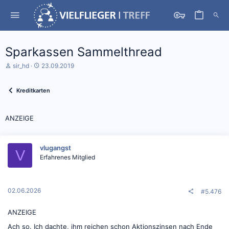
Sparkassen Sammelthread
S
D
sir_hd
23.09.2019
t
a
a
t
r
u
Kreditkarten
t
m
e
S
r
t
ANZEIGE
*
a
i
r
n
t
vlugangst
V
Erfahrenes Mitglied
02.06.2026
#5.476
ANZEIGE
Ach so. Ich dachte, ihm reichen schon Aktionszinsen nach Ende