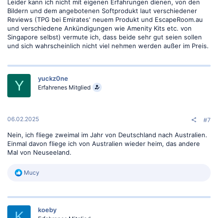
Leider kann ich nicht mit eigenen Erfahrungen dienen, von den
Bildern und dem angebotenen Softprodukt laut verschiedener
Reviews (TPG bei Emirates' neuem Produkt und EscapeRoom.au
und verschiedene Ankündigungen wie Amenity Kits etc. von
Singapore selbst) vermute ich, dass beide sehr gut seien sollen
und sich wahrscheinlich nicht viel nehmen werden außer im Preis.
yuckz0ne
Y
Erfahrenes Mitglied
06.02.2025
#7
Nein, ich fliege zweimal im Jahr von Deutschland nach Australien.
Einmal davon fliege ich von Australien wieder heim, das andere
Mal von Neuseeland.
R
Mucy
e
a
k
t
koeby
i
K