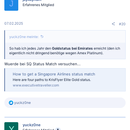
i
J
o
Erfahrenes Mitglied
n
e
n
:
07.02.2025
#20
yuckz0ne meinte:
So hab ich jedes Jahr den
Goldstatus bei Emirates
erreicht (den ich
eigentlich nicht dringend benötige wegen Amex Platinum).
Wuerde bei SQ Status Match versuchen...
How to get a Singapore Airlines status match
Here are four paths to KrisFlyer Elite Gold status.
www.executivetraveller.com
R
yuckz0ne
e
a
k
t
yuckz0ne
i
Y