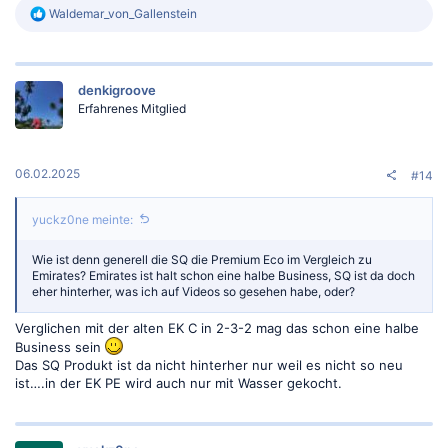
R
Waldemar_von_Gallenstein
e
a
k
t
denkigroove
i
o
Erfahrenes Mitglied
n
e
n
:
06.02.2025
#14
yuckz0ne meinte:
Wie ist denn generell die SQ die Premium Eco im Vergleich zu
Emirates? Emirates ist halt schon eine halbe Business, SQ ist da doch
eher hinterher, was ich auf Videos so gesehen habe, oder?
Verglichen mit der alten EK C in 2-3-2 mag das schon eine halbe
Business sein
Das SQ Produkt ist da nicht hinterher nur weil es nicht so neu
ist….in der EK PE wird auch nur mit Wasser gekocht.