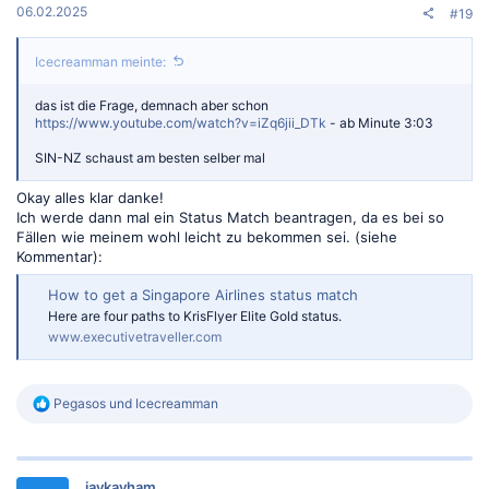
06.02.2025
#19
Icecreamman meinte:
das ist die Frage, demnach aber schon
https://www.youtube.com/watch?v=iZq6jii_DTk
- ab Minute 3:03
SIN-NZ schaust am besten selber mal
Okay alles klar danke!
Ich werde dann mal ein Status Match beantragen, da es bei so
Fällen wie meinem wohl leicht zu bekommen sei. (siehe
Kommentar):
How to get a Singapore Airlines status match
Here are four paths to KrisFlyer Elite Gold status.
www.executivetraveller.com
R
Pegasos
und
Icecreamman
e
a
k
t
jaykayham