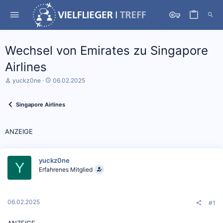
Wechsel von Emirates zu Singapore
Airlines
S
D
yuckz0ne
06.02.2025
t
a
a
t
r
u
Singapore Airlines
t
m
e
S
r
t
ANZEIGE
*
a
i
r
n
t
yuckz0ne
Y
Erfahrenes Mitglied
06.02.2025
#1
ANZEIGE