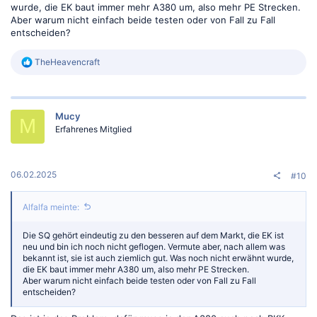
wurde, die EK baut immer mehr A380 um, also mehr PE Strecken.
Aber warum nicht einfach beide testen oder von Fall zu Fall
entscheiden?
R
TheHeavencraft
e
a
k
t
Mucy
i
M
o
Erfahrenes Mitglied
n
e
n
:
06.02.2025
#10
Alfalfa meinte:
Die SQ gehört eindeutig zu den besseren auf dem Markt, die EK ist
neu und bin ich noch nicht geflogen. Vermute aber, nach allem was
bekannt ist, sie ist auch ziemlich gut. Was noch nicht erwähnt wurde,
die EK baut immer mehr A380 um, also mehr PE Strecken.
Aber warum nicht einfach beide testen oder von Fall zu Fall
entscheiden?