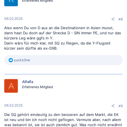
o
Erfahrenes Mitglied
n
e
n
:
06.02.2025
#8
Also wenn Du von D aus an die Destinationen in Asien musst,
dann hast Du doch auf der Strecke D - SIN immer PE, und nur das
kürzere Leg wäre ggfs in Y.
Dann wärs für mich klar, mit SQ zu fliegen, da die Y-Flugzeit
kürzer sein dürfte als ex-DXB.
R
yuckz0ne
e
a
k
t
Alfalfa
i
A
o
Erfahrenes Mitglied
n
e
n
:
06.02.2025
#9
Die SQ gehört eindeutig zu den besseren auf dem Markt, die EK
ist neu und bin ich noch nicht geflogen. Vermute aber, nach allem
was bekannt ist, sie ist auch ziemlich gut. Was noch nicht erwähnt