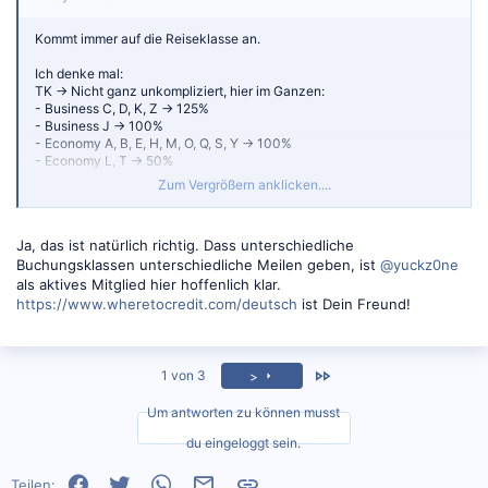
Kommt immer auf die Reiseklasse an.
Ich denke mal:
TK -> Nicht ganz unkompliziert, hier im Ganzen:
- Business C, D, K, Z -> 125%
- Business J -> 100%
- Economy A, B, E, H, M, O, Q, S, Y -> 100%
- Economy L, T -> 50%
- Economy V -> 25%
Zum Vergrößern anklicken....
F, P, U und W sind allesamt NICHT meilenfähig bei TK für KrisFlyer.
Ja, das ist natürlich richtig. Dass unterschiedliche
AJet -> Funzt nicht, kann man bei KrisFlyer nicht sammeln.
Buchungsklassen unterschiedliche Meilen geben, ist
@yuckz0ne
LH -> Definitv Augen auf, hier mal im Ganzen:
als aktives Mitglied hier hoffenlich klar.
- First A und F -> 200%
https://www.wheretocredit.com/deutsch
ist Dein Freund!
- Business C, D, J -> 150%
- Business P, Z -> 125%
- B, Y sowie Premiumklassen G, E, N -> 100%
- M, U, H -> 75%
Zuletzt
1 von 3
>
- Q, V, W, S -> 50%
- T -> 10%
Um antworten zu können musst
Vorsicht bei K und L, diese Buchungsklassen geben NÜSCHT bei
du eingeloggt sein.
KrisFlyer.
Facebook
Twitter
WhatsApp
E-Mail
Link
Teilen: