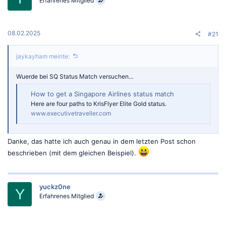
o
Erfahrenes Mitglied
n
e
n
:
08.02.2025
#21
jaykayham meinte:
Wuerde bei SQ Status Match versuchen...
How to get a Singapore Airlines status match
Here are four paths to KrisFlyer Elite Gold status.
www.executivetraveller.com
Danke, das hatte ich auch genau in dem letzten Post schon
beschrieben (mit dem gleichen Beispiel).
yuckz0ne
Y
Erfahrenes Mitglied