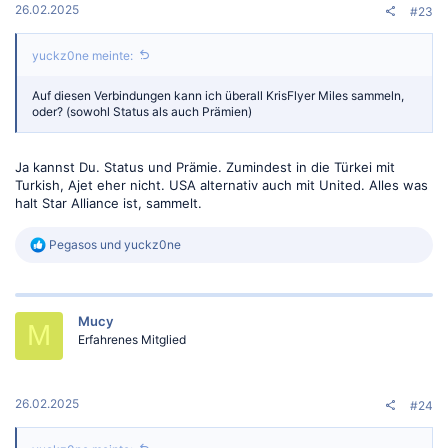
26.02.2025
#23
yuckz0ne meinte:
Auf diesen Verbindungen kann ich überall KrisFlyer Miles sammeln,
oder? (sowohl Status als auch Prämien)
Ja kannst Du. Status und Prämie. Zumindest in die Türkei mit
Turkish, Ajet eher nicht. USA alternativ auch mit United. Alles was
halt Star Alliance ist, sammelt.
R
Pegasos
und
yuckz0ne
e
a
k
t
Mucy
i
M
o
Erfahrenes Mitglied
n
e
n
:
26.02.2025
#24