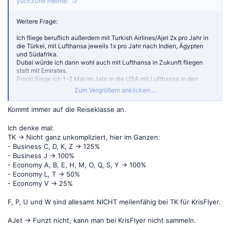
yuckz0ne meinte:
Weitere Frage:
Ich fliege beruflich außerdem mit Turkish Airlines/Ajet 2x pro Jahr in
die Türkei, mit Lufthansa jeweils 1x pro Jahr nach Indien, Ägypten
und Südafrika.
Dubai würde ich dann wohl auch mit Lufthansa in Zukunft fliegen
statt mit Emirates.
Privat fliege ich 1-2 Mal im Jahr in die USA mit Lufthansa in den
Urlaub.
Zum Vergrößern anklicken....
Bisher sammele ich auf diesen Strecken M&M, bekomme dort aber
Kommt immer auf die Reiseklasse an.
keinen Status zusammen (was sich ja nach der gestrigen Änderung
kaum noch lohnt).
Ich denke mal:
Auf diesen Verbindungen kann ich überall KrisFlyer Miles
TK -> Nicht ganz unkompliziert, hier im Ganzen:
sammeln, oder? (sowohl Status als auch Prämien)
- Business C, D, K, Z -> 125%
- Business J -> 100%
- Economy A, B, E, H, M, O, Q, S, Y -> 100%
- Economy L, T -> 50%
- Economy V -> 25%
F, P, U und W sind allesamt NICHT meilenfähig bei TK für KrisFlyer.
AJet -> Funzt nicht, kann man bei KrisFlyer nicht sammeln.