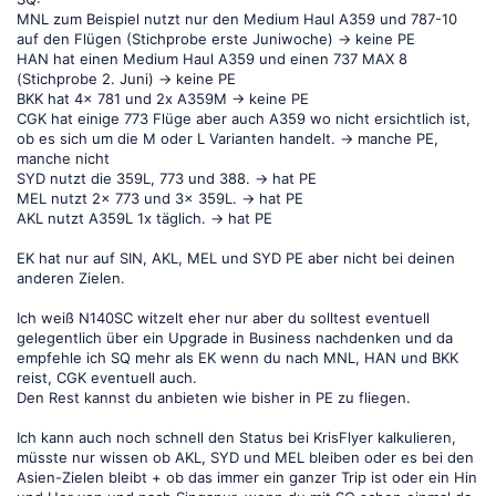
Emirates bietet nur bei BKK eine Premium
MNL zum Beispiel nutzt nur den Medium Haul A359 und 787-10
Eco an, bei meinen anderen Zielen nicht.
auf den Flügen (Stichprobe erste Juniwoche) -> keine PE
HAN hat einen Medium Haul A359 und einen 737 MAX 8
(Stichprobe 2. Juni) -> keine PE
BKK hat 4x 781 und 2x A359M -> keine PE
CGK hat einige 773 Flüge aber auch A359 wo nicht ersichtlich ist,
ob es sich um die M oder L Varianten handelt. -> manche PE,
manche nicht
SYD nutzt die 359L, 773 und 388. -> hat PE
MEL nutzt 2x 773 und 3x 359L. -> hat PE
AKL nutzt A359L 1x täglich. -> hat PE
EK hat nur auf SIN, AKL, MEL und SYD PE aber nicht bei deinen
anderen Zielen.
Ich weiß N140SC witzelt eher nur aber du solltest eventuell
gelegentlich über ein Upgrade in Business nachdenken und da
empfehle ich SQ mehr als EK wenn du nach MNL, HAN und BKK
reist, CGK eventuell auch.
Den Rest kannst du anbieten wie bisher in PE zu fliegen.
Ich kann auch noch schnell den Status bei KrisFlyer kalkulieren,
müsste nur wissen ob AKL, SYD und MEL bleiben oder es bei den
Asien-Zielen bleibt + ob das immer ein ganzer Trip ist oder ein Hin