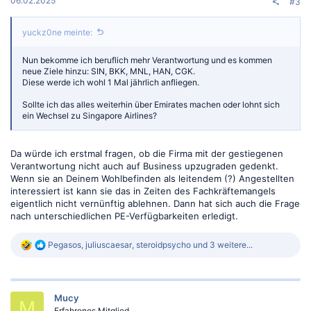
06.02.2025
#3
yuckz0ne meinte:
Nun bekomme ich beruflich mehr Verantwortung und es kommen
neue Ziele hinzu: SIN, BKK, MNL, HAN, CGK.
Diese werde ich wohl 1 Mal jährlich anfliegen.
Sollte ich das alles weiterhin über Emirates machen oder lohnt sich
ein Wechsel zu Singapore Airlines?
Da würde ich erstmal fragen, ob die Firma mit der gestiegenen
Verantwortung nicht auch auf Business upzugraden gedenkt.
Wenn sie an Deinem Wohlbefinden als leitendem (?) Angestellten
interessiert ist kann sie das in Zeiten des Fachkräftemangels
eigentlich nicht vernünftig ablehnen. Dann hat sich auch die Frage
nach unterschiedlichen PE-Verfügbarkeiten erledigt.
R
Pegasos
,
juliuscaesar
,
steroidpsycho
und 3 weitere...
e
a
k
t
Mucy
i
M
o
Erfahrenes Mitglied