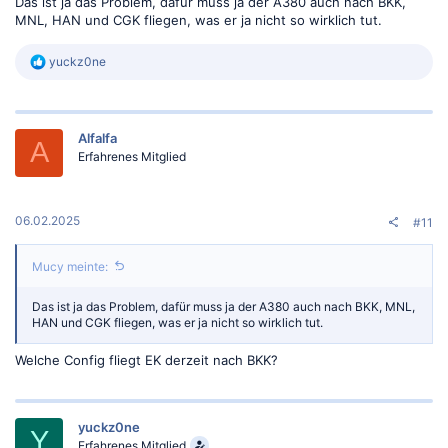
Das ist ja das Problem, dafür muss ja der A380 auch nach BKK,
MNL, HAN und CGK fliegen, was er ja nicht so wirklich tut.
R
yuckz0ne
e
a
k
t
Alfalfa
i
A
o
Erfahrenes Mitglied
n
e
n
:
06.02.2025
#11
Mucy meinte:
Das ist ja das Problem, dafür muss ja der A380 auch nach BKK, MNL,
HAN und CGK fliegen, was er ja nicht so wirklich tut.
Welche Config fliegt EK derzeit nach BKK?
yuckz0ne
Y
Erfahrenes Mitglied