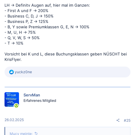
LH -> Definitv Augen auf, hier mal im Ganzen:
- First A und F -> 200%
- Business C, D, J -> 150%
- Business P, Z -> 125%
- B, Y sowie Premiumklassen G, E, N -> 100%
- M, U, H -> 75%
- Q, V, W, S -> 50%
- T -> 10%
Vorsicht bei K und L, diese Buchungsklassen geben NÜSCHT bei
KrisFlyer.
R
yuckz0ne
e
a
k
t
ServMan
i
o
Erfahrenes Mitglied
n
e
n
:
26.02.2025
#25
Mucy meinte: