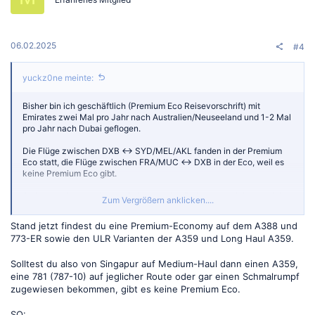
n
e
n
:
06.02.2025
#4
yuckz0ne meinte:
Bisher bin ich geschäftlich (Premium Eco Reisevorschrift) mit
Emirates zwei Mal pro Jahr nach Australien/Neuseeland und 1-2 Mal
pro Jahr nach Dubai geflogen.
Die Flüge zwischen DXB <-> SYD/MEL/AKL fanden in der Premium
Eco statt, die Flüge zwischen FRA/MUC <-> DXB in der Eco, weil es
keine Premium Eco gibt.
So hab ich jedes Jahr den Goldstatus bei Emirates erreicht (den ich
Zum Vergrößern anklicken....
eigentlich nicht dringend benötige wegen Amex Platinum).
Stand jetzt findest du eine Premium-Economy auf dem A388 und
Nun bekomme ich beruflich mehr Verantwortung und es kommen
773-ER sowie den ULR Varianten der A359 und Long Haul A359.
neue Ziele hinzu: SIN, BKK, MNL, HAN, CGK.
Diese werde ich wohl 1 Mal jährlich anfliegen.
Solltest du also von Singapur auf Medium-Haul dann einen A359,
Sollte ich das alles weiterhin über Emirates machen oder lohnt sich
eine 781 (787-10) auf jeglicher Route oder gar einen Schmalrumpf
ein Wechsel zu Singapore Airlines?
zugewiesen bekommen, gibt es keine Premium Eco.
Hat Singapur Airlines auf diesen Teilstrecken auch Premium Eco?
SQ: