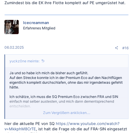
Zumindest bis die EK ihre Flotte komplett auf PE umgerüstet hat.
Icecreamman
Erfahrenes Mitglied
06.02.2025
#16
yuckz0ne meinte:
Ja und so habe ich mich da bisher auch gefühlt.
Auf den Strecke konnte ich in der Premium Eco auf den Nachtflügen
eigentlich komplett durchschlafen, ohne das mir irgendetwas gefehlt
hätte.
Ich schätze, ich muss die SQ Premium Eco zwischen FRA und SIN
einfach mal selber austesten, und mich dann dementsprechend
entscheiden.
Wenn die SQ dort ähnlich gut ist wie die EK, ist ein Wechsel eigentlich
Zum Vergrößern anklicken....
unabdingbar.
hier die aktuelle PE von SQ
https://www.youtube.com/watch?
Zumindest bis die EK ihre Flotte komplett auf PE umgerüstet hat.
v=MkkphM8CrTE
, ist halt die Frage ob die auf FRA-SIN eingesetzt