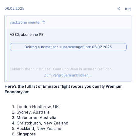
06.02.2025
#13
yuckz0ne meinte:
A380, aber ohne PE.
Beitrag automatisch zusammengeführt:
06.02.2025
Leider bisher nur Brüssel, Genf und Wien in unseren Gefilden.
Deutschland ist bisher außen vor, mir wäre sogar egal ob FRA oder
Zum Vergrößern anklicken....
MUC, da ich sowieso genau in der Mitte wohne...
Here’s the full list of Emirates flight routes you can fly Premium
Und von meinen neuen Zielen wird auch nur SIN mit der PE
Economy on:
angeflogen bisher.
London Heathrow, UK
Sydney, Australia
Melbourne, Australia
Christchurch, New Zealand
Auckland, New Zealand
Singapore