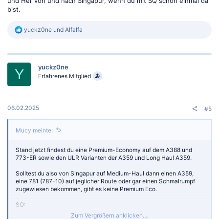
und Her von und nach Singapur, wenn du mit SQ schon einmal da
bist.
R
yuckz0ne
und
Alfalfa
e
a
k
t
yuckz0ne
i
Y
o
Erfahrenes Mitglied
n
e
n
:
06.02.2025
#5
Mucy meinte:
Stand jetzt findest du eine Premium-Economy auf dem A388 und
773-ER sowie den ULR Varianten der A359 und Long Haul A359.
Solltest du also von Singapur auf Medium-Haul dann einen A359,
eine 781 (787-10) auf jeglicher Route oder gar einen Schmalrumpf
zugewiesen bekommen, gibt es keine Premium Eco.
SQ:
MNL zum Beispiel nutzt nur den Medium Haul A359 und 787-10 auf
Zum Vergrößern anklicken....