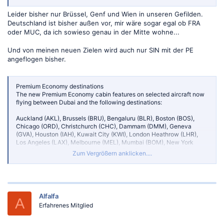
Leider bisher nur Brüssel, Genf und Wien in unseren Gefilden.
Deutschland ist bisher außen vor, mir wäre sogar egal ob FRA
oder MUC, da ich sowieso genau in der Mitte wohne...
Und von meinen neuen Zielen wird auch nur SIN mit der PE
angeflogen bisher.
Premium Economy destinations
The new Premium Economy cabin features on selected aircraft now
flying between Dubai and the following destinations:
Auckland (AKL), Brussels (BRU), Bengaluru (BLR), Boston (BOS),
Chicago (ORD), Christchurch (CHC), Dammam (DMM), Geneva
(GVA), Houston (IAH), Kuwait City (KWI), London Heathrow (LHR),
Los Angeles (LAX), Melbourne (MEL), Mumbai (BOM), New York
John F Kennedy (JFK), Riyadh (RUH), San Francisco (SFO), São
Zum Vergrößern anklicken....
Paulo (GRU), Singapore (SIN), Sydney (SYD), Tokyo Narita (NRT),
Vienna (VIE)
Coming soon
Alfalfa
Dallas Fort Worth and Seattle (from January 2025), Newark/Athens
A
Erfahrenes Mitglied
and Miami/Bogota (from February 2025: