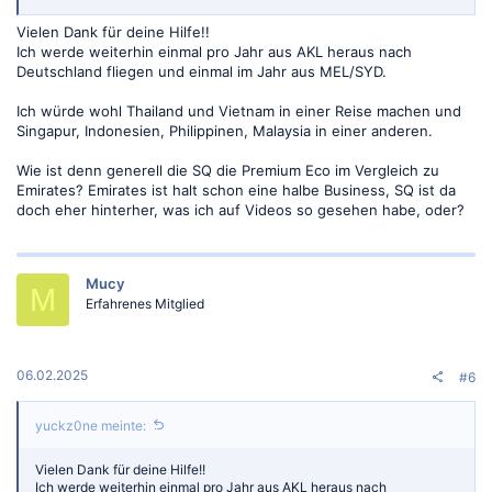
den Flügen (Stichprobe erste Juniwoche) -> keine PE
HAN hat einen Medium Haul A359 und einen 737 MAX 8 (Stichprobe
Vielen Dank für deine Hilfe!!
2. Juni) -> keine PE
Ich werde weiterhin einmal pro Jahr aus AKL heraus nach
BKK hat 4x 781 und 2x A359M -> keine PE
Deutschland fliegen und einmal im Jahr aus MEL/SYD.
CGK hat einige 773 Flüge aber auch A359 wo nicht ersichtlich ist, ob
es sich um die M oder L Varianten handelt. -> manche PE, manche
nicht
Ich würde wohl Thailand und Vietnam in einer Reise machen und
SYD nutzt die 359L, 773 und 388. -> hat PE
Singapur, Indonesien, Philippinen, Malaysia in einer anderen.
MEL nutzt 2x 773 und 3x 359L. -> hat PE
AKL nutzt A359L 1x täglich. -> hat PE
Wie ist denn generell die SQ die Premium Eco im Vergleich zu
Emirates? Emirates ist halt schon eine halbe Business, SQ ist da
EK hat nur auf SIN, AKL, MEL und SYD PE aber nicht bei deinen
doch eher hinterher, was ich auf Videos so gesehen habe, oder?
anderen Zielen.
Ich weiß N140SC witzelt eher nur aber du solltest eventuell
gelegentlich über ein Upgrade in Business nachdenken und da
Mucy
empfehle ich SQ mehr als EK wenn du nach MNL, HAN und BKK reist,
M
CGK eventuell auch.
Erfahrenes Mitglied
Den Rest kannst du anbieten wie bisher in PE zu fliegen.
Ich kann auch noch schnell den Status bei KrisFlyer kalkulieren,
müsste nur wissen ob AKL, SYD und MEL bleiben oder es bei den
06.02.2025
#6
Asien-Zielen bleibt + ob das immer ein ganzer Trip ist oder ein Hin
und Her von und nach Singapur, wenn du mit SQ schon einmal da
bist.
yuckz0ne meinte:
Vielen Dank für deine Hilfe!!
Ich werde weiterhin einmal pro Jahr aus AKL heraus nach