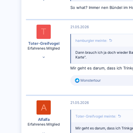
9.125
So what? Immer nen Bündel im H
6.572
21.05.2026
T
hamburgler meinte:
Toter-Greifvogel
Erfahrenes Mitglied
Dann brauch ich ja doch wieder Ba
25.04.2024
Karte".
3.228
Mir geht es darum, dass ich Trin
3.620
R
Monstertour
e
a
k
t
21.05.2026
i
A
o
n
Toter-Greifvogel meinte:
e
Alfalfa
n
Erfahrenes Mitglied
:
Mir geht es darum, dass ich Trinkg
23.01.2022