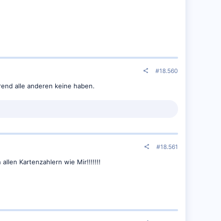
#18.560
rend alle anderen keine haben.
#18.561
len Kartenzahlern wie Mir!!!!!!!