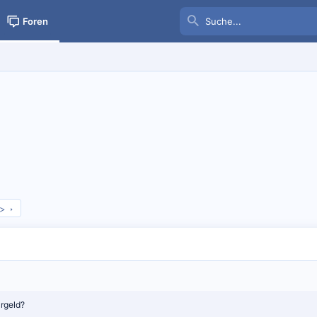
Foren
>
rgeld?