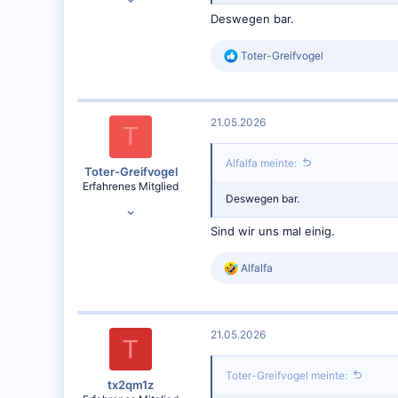
9.125
Deswegen bar.
6.572
R
Toter-Greifvogel
e
a
k
t
21.05.2026
i
T
o
n
Alfalfa meinte:
e
Toter-Greifvogel
n
Erfahrenes Mitglied
:
Deswegen bar.
25.04.2024
3.228
Sind wir uns mal einig.
3.620
R
Alfalfa
e
a
k
t
21.05.2026
i
T
o
n
Toter-Greifvogel meinte:
e
tx2qm1z
n