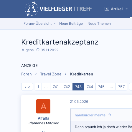
Artikel
Forum-Übersicht
Neue Beiträge
Neue Themen
Kreditkartenakzeptanz
S
D
geos
05.11.2022
t
a
a
t
r
u
ANZEIGE
t
m
e
S
Foren
Travel Zone
Kreditkarten
r
t
*
a
1
...
741
742
743
744
745
...
757
<
i
r
n
t
21.05.2026
A
hamburgler meinte:
Alfalfa
Erfahrenes Mitglied
Dann brauch ich ja doch wieder Ba
23.01.2022