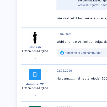
1.543
steigen die Meldungen
www.stuttgarter-nach
1.006
Wer dort jetzt halt keine ec-Kart
21.05.2026
Wohl eher ein Artikel der zeigt,
Nocash
Erfahrenes Mitglied
R
Femminello
und
hamburgler
12.04.2025
e
a
470
k
t
621
22.05.2026
i
D
o
Na dann......mal heute wieder 35
n
e
dersonic791
n
Erfahrenes Mitglied
:
19.01.2025
280
268