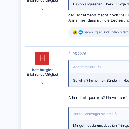
Erfahrenes Mitglied
:
Davon abgesehen....kein Trinkgeld
26.05.2024
797
der Dönermann macht noch viel. 
Annahme, dass nur die Bedienung
772
R
hamburgler
und
Toter-Greif
e
a
k
t
21.05.2026
i
H
o
n
Alfalfa meinte:
e
hamburgler
n
Erfahrenes Mitglied
:
So what? Immer nen Bündel im Ho
18.10.2023
5.560
5.751
A la roll of quarters? Na wer's nö
Toter-Greifvogel meinte:
Mir geht es darum, dass ich Trinkg