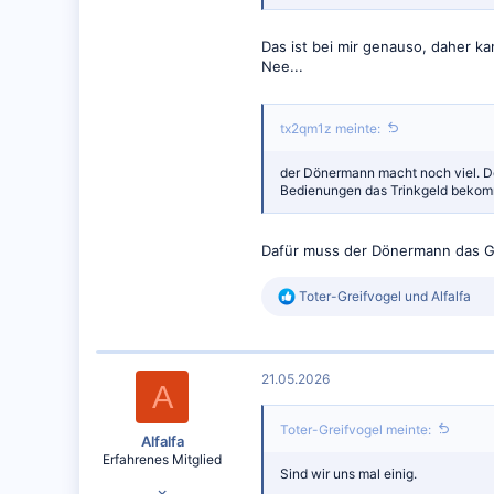
Das ist bei mir genauso, daher k
Nee...
tx2qm1z meinte:
der Dönermann macht noch viel. De
Bedienungen das Trinkgeld bekomm
Dafür muss der Dönermann das Ge
R
Toter-Greifvogel
und
Alfalfa
e
a
k
t
21.05.2026
i
A
o
n
Toter-Greifvogel meinte:
e
Alfalfa
n
Erfahrenes Mitglied
:
Sind wir uns mal einig.
23.01.2022