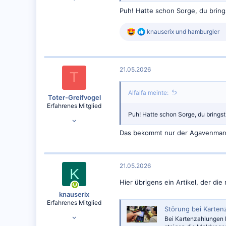
9.125
Puh! Hatte schon Sorge, du brings
6.572
R
knauserix
und
hamburgler
e
a
k
t
21.05.2026
i
T
o
n
Alfalfa meinte:
e
Toter-Greifvogel
n
Erfahrenes Mitglied
:
Puh! Hatte schon Sorge, du bringst
25.04.2024
3.228
Das bekommt nur der Agavenmann 
3.620
21.05.2026
K
Hier übrigens ein Artikel, der di
knauserix
Erfahrenes Mitglied
Störung bei Karten
25.02.2024
Bei Kartenzahlungen 