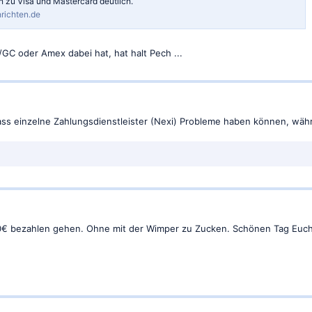
 zu Visa und Mastercard deutlich.
richten.de
e/GC oder Amex dabei hat, hat halt Pech ...
 dass einzelne Zahlungsdienstleister (Nexi) Probleme haben können, wäh
0€ bezahlen gehen. Ohne mit der Wimper zu Zucken. Schönen Tag Euch al