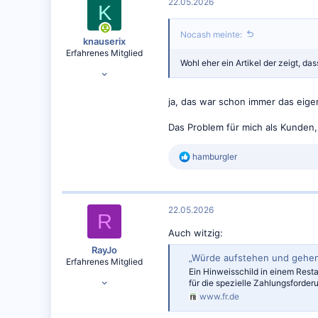
22.05.2026
K
Nocash meinte:
knauserix
Erfahrenes Mitglied
Wohl eher ein Artikel der zeigt, d
25.02.2024
1.543
ja, das war schon immer das eige
1.006
Das Problem für mich als Kunden, 
R
hamburgler
e
a
k
t
22.05.2026
i
R
o
Auch witzig:
n
e
RayJo
„Würde aufstehen und gehen“
n
Erfahrenes Mitglied
:
Ein Hinweisschild in einem Resta
13.01.2018
für die spezielle Zahlungsforde
759
www.fr.de
315