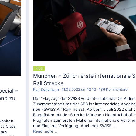
Flug
München – Zürich erste internationale S
Rail Strecke
Ralf Schumann
11.05.2022 um 12:12
136 Kommentare
ecial –
and zu
Der “Flugzug” der SWISS wird international: Die Airline
Zusammenarbeit mit der SBB ihr intermodales Angebo
neu «SWISS Air Rail» heisst. Ab dem 1. Juli 2022 steh
Fluggästen mit der Strecke München Hauptbahnhof –
Flughafen zum ersten Mal eine internationale Verbin
wählten
und Flug zur Verfügung. Auch das SWISS …
ess Class
Read more...
opas