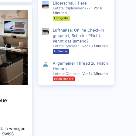
Bilderschau: Tiere
Letzte: tripleseven777
Vor 6
Minuten
Fotografie
Lufthansa: Online Check-in
gesperrt, Schalter Pflicht.
Kennt das jemand?
Letzte: tyrolean
Vor 13 Minuten
Lufthansa
Allgemeiner Thread zu Hilton
Honors
Letzte: Chemist
Vor 14 Minuten
Hilton Honors
eue
n
t. In wenigen
n SWISS