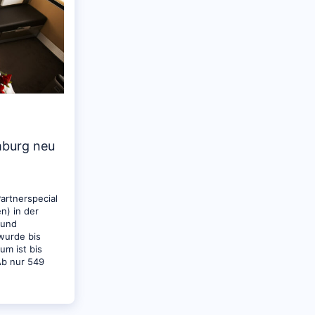
mburg neu
artnerspecial
n) in der
 und
wurde bis
um ist bis
Ab nur 549