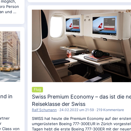
 möglich,
pro Person
ian und …
Flug
and in
Swiss Premium Economy – das ist die n
Reiseklasse der Swiss
Ralf Schumann
24.02.2022 um 21:59
219 Kommentare
artner
SWISS hat heute die Premium Economy auf der erste
r
umgerüsteten Boeing 777-300EUR in Zürich vorgestell
 Class von
Tagen hebt die erste Boeing 777-300ER mit der neue