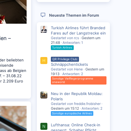
Neueste Themen im Forum
Turkish Airlines führt Branded
Fares auf der Langstrecke ein
ien –
Gestartet von rcs
Gestern um
21:48
Antworten: 1
Turkish Airlines
QR Privilege Club:
der beliebten
H
Schnäppchentickets
reisende
Gestartet von Hene
Gestern um
ass ab Belgien
19:13
Antworten: 2
. – 31.08.22
Sonstige Vielfliegerprogramme
ur 2.209 Euro
oneworld
Neu in der Republik Moldau:
Polaris
Gestartet von freddie.frobisher
Gestern um 15:12
Antworten: 2
Sonstige europäische Airlines
Lufthansa: Online Check-in
N
gesperrt, Schalter Pflicht.