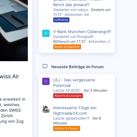
Kennt das jemand?
Gestartet von nduyo
Gestern um
11:17
Antworten: 44
Lufthansa
V-Bank München Cyberangriff
R
Gestartet von Rungisalf
Mittwoch um 17:31
Antworten: 2
Besitz & Eigentum
Neueste Beiträge im Forum
wiss Air
LEJ - Das vergessene
N
Potenzial
Letzte: N140SC
Vor 3 Minuten
Airports & Lounges
s erweitert in
t, welches
Interessante Flüge bei
t den SWISS
flightradar24.com
 Zürich
Letzte: globetrotter11
Vor 6
dung von Zug
Minuten
Airlines & Fliegen