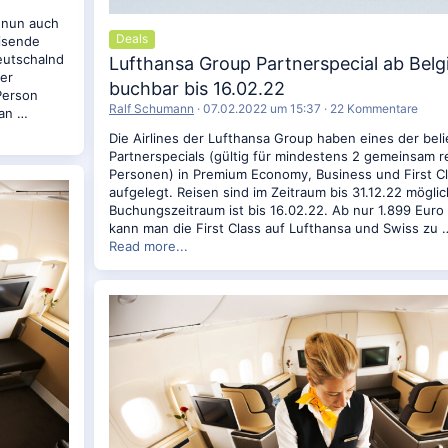
 nun auch
Deals
eisende
eutschalnd
Lufthansa Group Partnerspecial ab Belg
der
buchbar bis 16.02.22
Person
Ralf Schumann
07.02.2022 um 15:37
22 Kommentare
ian …
Die Airlines der Lufthansa Group haben eines der bel
Partnerspecials (gültig für mindestens 2 gemeinsam 
Personen) in Premium Economy, Business und First Cl
aufgelegt. Reisen sind im Zeitraum bis 31.12.22 möglic
Buchungszeitraum ist bis 16.02.22. Ab nur 1.899 Euro
kann man die First Class auf Lufthansa und Swiss zu 
Read more...