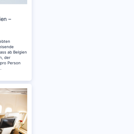
ien –
iebten
reisende
ass ab Belgien
h, der
 pro Person
…