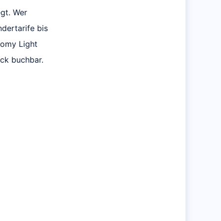
gt. Wer
dertarife bis
nomy Light
äck buchbar.