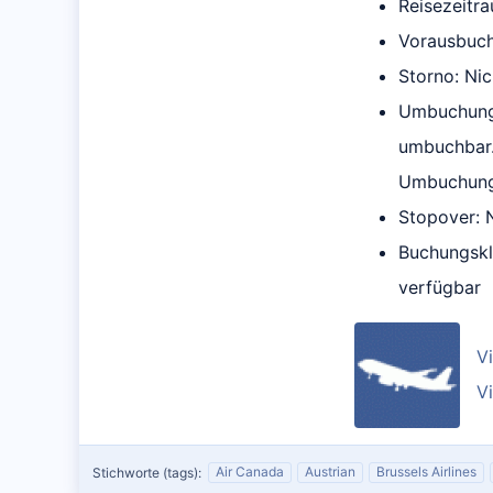
Reisezeitra
Vorausbuch
Storno: Nic
Umbuchung: 
umbuchbar.
Umbuchung 
Stopover: N
Buchungskla
verfügbar
Vi
Vi
Air Canada
Austrian
Brussels Airlines
Stichworte (tags):