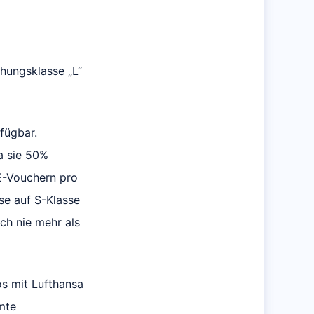
chungsklasse „L“
fügbar.
da sie 50%
E-Vouchern pro
se auf S-Klasse
ch nie mehr als
ros mit Lufthansa
mmte