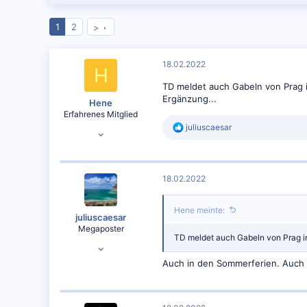
1
2
>
18.02.2022
H
TD meldet auch Gabeln von Prag in
Ergänzung...
Hene
Erfahrenes Mitglied
R
juliuscaesar
27.03.2013
e
5.529
a
k
5.903
t
BER
18.02.2022
i
o
n
Hene meinte:
e
juliuscaesar
n
Megaposter
:
TD meldet auch Gabeln von Prag in 
12.06.2014
26.053
Auch in den Sommerferien. Auch 
24.182
FRA