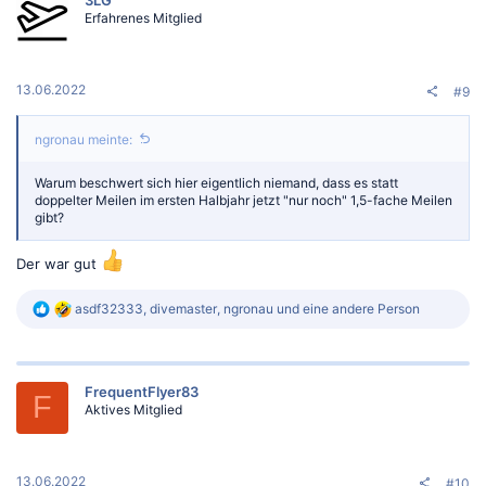
i
Erfahrenes Mitglied
o
n
e
n
:
13.06.2022
#9
ngronau meinte:
Warum beschwert sich hier eigentlich niemand, dass es statt
doppelter Meilen im ersten Halbjahr jetzt "nur noch" 1,5-fache Meilen
gibt?
Der war gut
R
asdf32333
,
divemaster
,
ngronau
und eine andere Person
e
a
k
t
FrequentFlyer83
i
F
Aktives Mitglied
o
n
e
n
:
13.06.2022
#10