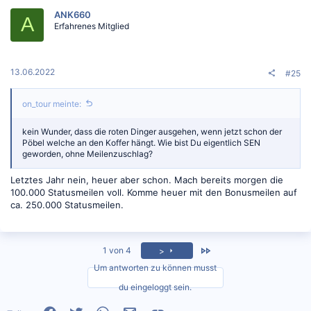
t
ANK660
i
A
Erfahrenes Mitglied
o
n
e
n
:
13.06.2022
#25
on_tour meinte:
kein Wunder, dass die roten Dinger ausgehen, wenn jetzt schon der
Pöbel welche an den Koffer hängt. Wie bist Du eigentlich SEN
geworden, ohne Meilenzuschlag?
Letztes Jahr nein, heuer aber schon. Mach bereits morgen die
100.000 Statusmeilen voll. Komme heuer mit den Bonusmeilen auf
ca. 250.000 Statusmeilen.
Zuletzt
1 von 4
>
Um antworten zu können musst
du eingeloggt sein.