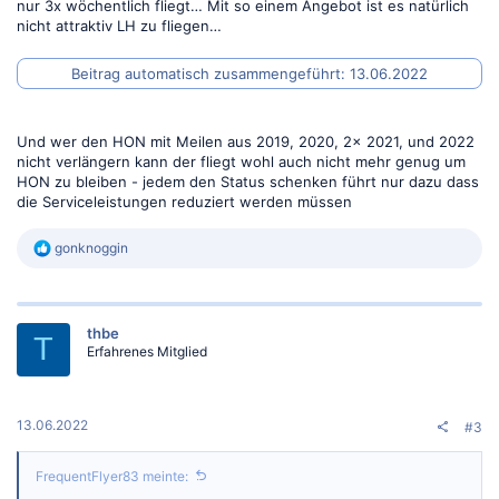
nur 3x wöchentlich fliegt… Mit so einem Angebot ist es natürlich
nicht attraktiv LH zu fliegen…
Beitrag automatisch zusammengeführt:
13.06.2022
Und wer den HON mit Meilen aus 2019, 2020, 2x 2021, und 2022
nicht verlängern kann der fliegt wohl auch nicht mehr genug um
HON zu bleiben - jedem den Status schenken führt nur dazu dass
die Serviceleistungen reduziert werden müssen
R
gonknoggin
e
a
k
t
thbe
i
T
Erfahrenes Mitglied
o
n
e
n
:
13.06.2022
#3
FrequentFlyer83 meinte: