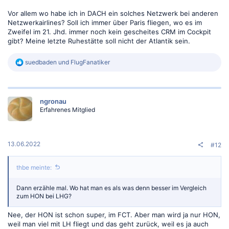
Vor allem wo habe ich in DACH ein solches Netzwerk bei anderen
Netzwerkairlines? Soll ich immer über Paris fliegen, wo es im
Zweifel im 21. Jhd. immer noch kein gescheites CRM im Cockpit
gibt? Meine letzte Ruhestätte soll nicht der Atlantik sein.
R
suedbaden
und
FlugFanatiker
e
a
k
t
ngronau
i
Erfahrenes Mitglied
o
n
e
n
:
13.06.2022
#12
thbe meinte:
Dann erzähle mal. Wo hat man es als was denn besser im Vergleich
zum HON bei LHG?
Nee, der HON ist schon super, im FCT. Aber man wird ja nur HON,
weil man viel mit LH fliegt und das geht zurück, weil es ja auch