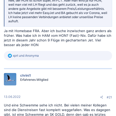
Nee, der HON ist schon super, im FCT. Aber man wird ja nur HON,
weil man viel mit LH fliegt und das geht zurück, weil es ja auch
andere gute Angebote gibt mit besserem Preis/Leistungsverhältnis.
Ich habe jetzt viel mehr EasyJet und BA gebucht als vor Corona, weil
LH keine passenden Verbindungen anbietet oder unseriöse Preise
aufruft.
Ja mit Homebase FRA. Aber ich buche inzwischen ganz anders als
früher. Was habe ich in HAM vom HON? (Fast)-Nix. Dafür habe ich
jetzt in diesem Jahr schon 9 Flüge im gecharterten Jet. Viel
besser als jeder HON
R
xprt
und
Anonyma
e
a
k
t
chrini1
i
Erfahrenes Mitglied
o
n
e
n
:
13.06.2022
#21
Und eine Schwemme sehe ich nicht. Bei vielen meiner Kollegen
sind die Dienstreisen fast komplett weggefallen. Was es dagegen
gibt, ist eine Schwemme an SK GOLD, denn den gab es letztes