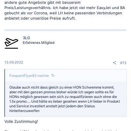
andere gute Angebote gibt mit besserem
Preis/Leistungsverhältnis. Ich habe jetzt viel mehr EasyJet und BA
gebucht als vor Corona, weil LH keine passenden Verbindungen
anbietet oder unseriöse Preise aufruft.
3LG
Erfahrenes Mitglied
13.06.2022
#13
FrequentFlyer83 meinte:
Glaube auch nicht dass gleich zu einer HON Schwemme kommt,
aber mit den ganzen promos bisher würde ich sagen sollte es für
HONs möglich gewesen sein sich zu requalifizieren auch ohne die
1.5x promo…. Und hätte es lieber gesehen wenn LH lieber in Produkt
und Service investiert anstatt jetzt jedem den Status
hinterherzuwerfen
Volle Zustimmung!