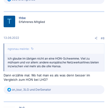
e
a
k
t
thbe
i
T
Erfahrenes Mitglied
o
n
e
n
:
13.06.2022
#8
ngronau meinte:
ich glaube im übrigen nicht an eine HON-Schwemme. Viel zu
mühsam und vor allem: andere europäische Netzwerkairlines bieten
inzwischen viel mehr als die olle Hansa.
Dann erzähle mal. Wo hat man es als was denn besser im
Vergleich zum HON bei LHG?
R
on_tour
,
3LG
und
DerSenator
e
a
k
t
3LG