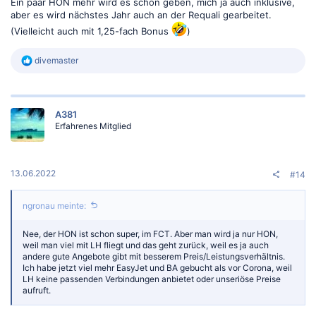
Ein paar HON mehr wird es schon geben, mich ja auch inklusive,
aber es wird nächstes Jahr auch an der Requali gearbeitet.
(Vielleicht auch mit 1,25-fach Bonus
)
R
divemaster
e
a
k
t
A381
i
Erfahrenes Mitglied
o
n
e
n
:
13.06.2022
#14
ngronau meinte:
Nee, der HON ist schon super, im FCT. Aber man wird ja nur HON,
weil man viel mit LH fliegt und das geht zurück, weil es ja auch
andere gute Angebote gibt mit besserem Preis/Leistungsverhältnis.
Ich habe jetzt viel mehr EasyJet und BA gebucht als vor Corona, weil
LH keine passenden Verbindungen anbietet oder unseriöse Preise
aufruft.