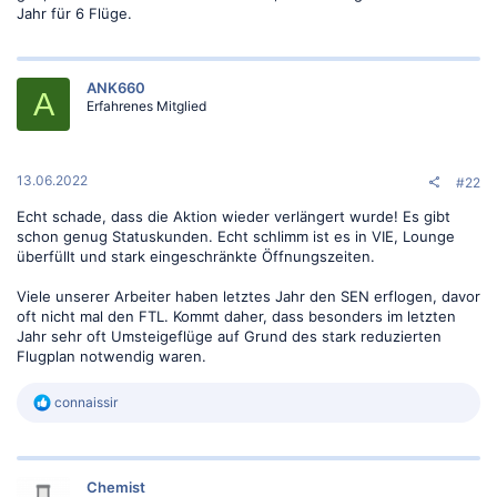
Jahr für 6 Flüge.
ANK660
A
Erfahrenes Mitglied
13.06.2022
#22
Echt schade, dass die Aktion wieder verlängert wurde! Es gibt
schon genug Statuskunden. Echt schlimm ist es in VIE, Lounge
überfüllt und stark eingeschränkte Öffnungszeiten.
Viele unserer Arbeiter haben letztes Jahr den SEN erflogen, davor
oft nicht mal den FTL. Kommt daher, dass besonders im letzten
Jahr sehr oft Umsteigeflüge auf Grund des stark reduzierten
Flugplan notwendig waren.
R
connaissir
e
a
k
t
Chemist
i