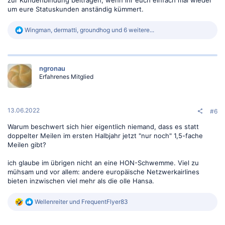
zur Kundenbindung beitragen, wenn ihr euch einfach mal wieder
um eure Statuskunden anständig kümmert.
R
Wingman
,
dermatti
,
groundhog
und 6 weitere...
e
a
k
t
ngronau
i
Erfahrenes Mitglied
o
n
e
n
:
13.06.2022
#6
Warum beschwert sich hier eigentlich niemand, dass es statt
doppelter Meilen im ersten Halbjahr jetzt "nur noch" 1,5-fache
Meilen gibt?
ich glaube im übrigen nicht an eine HON-Schwemme. Viel zu
mühsam und vor allem: andere europäische Netzwerkairlines
bieten inzwischen viel mehr als die olle Hansa.
R
Wellenreiter
und
FrequentFlyer83
e
a