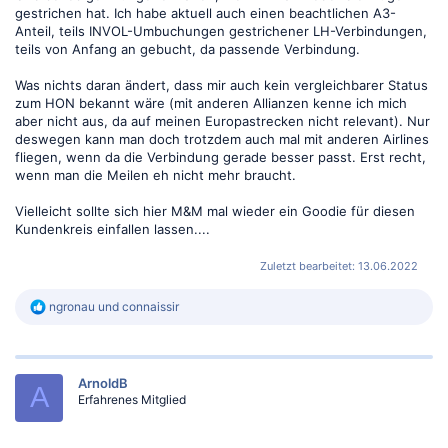
gestrichen hat. Ich habe aktuell auch einen beachtlichen A3-
Anteil, teils INVOL-Umbuchungen gestrichener LH-Verbindungen,
teils von Anfang an gebucht, da passende Verbindung.
Was nichts daran ändert, dass mir auch kein vergleichbarer Status
zum HON bekannt wäre (mit anderen Allianzen kenne ich mich
aber nicht aus, da auf meinen Europastrecken nicht relevant). Nur
deswegen kann man doch trotzdem auch mal mit anderen Airlines
fliegen, wenn da die Verbindung gerade besser passt. Erst recht,
wenn man die Meilen eh nicht mehr braucht.
Vielleicht sollte sich hier M&M mal wieder ein Goodie für diesen
Kundenkreis einfallen lassen....
Zuletzt bearbeitet:
13.06.2022
R
ngronau
und
connaissir
e
a
k
t
ArnoldB
i
A
Erfahrenes Mitglied
o
n
e