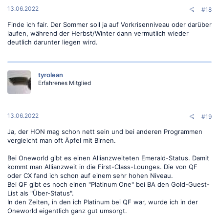
n
:
13.06.2022
#18
Finde ich fair. Der Sommer soll ja auf Vorkrisenniveau oder darüber
laufen, während der Herbst/Winter dann vermutlich wieder
deutlich darunter liegen wird.
tyrolean
Erfahrenes Mitglied
13.06.2022
#19
Ja, der HON mag schon nett sein und bei anderen Programmen
vergleicht man oft Äpfel mit Birnen.
Bei Oneworld gibt es einen Allianzweiteten Emerald-Status. Damit
kommt man Allianzweit in die First-Class-Lounges. Die von QF
oder CX fand ich schon auf einem sehr hohen Niveau.
Bei QF gibt es noch einen "Platinum One" bei BA den Gold-Guest-
List als "Über-Status".
In den Zeiten, in den ich Platinum bei QF war, wurde ich in der
Oneworld eigentlich ganz gut umsorgt.