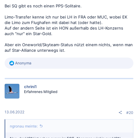
Bei SQ gibt es noch einen PPS-Solitaire.
Limo-Transfer kenne ich nur bei LH in FRA oder MUC, wobei EK
die Limo zum Flughafen mit dabei hat (oder hatte).
Auf der andern Seite ist ein HON außerhalb des LH-Konzerns
auch "nur" ein Star-Gold.
Aber ein Oneworld/Skyteam-Status nützt einem nichts, wenn man
auf Star-Alliance unterwegs ist.
R
Anonyma
e
a
k
t
chrini1
i
Erfahrenes Mitglied
o
n
e
n
:
13.06.2022
#20
ngronau meinte: