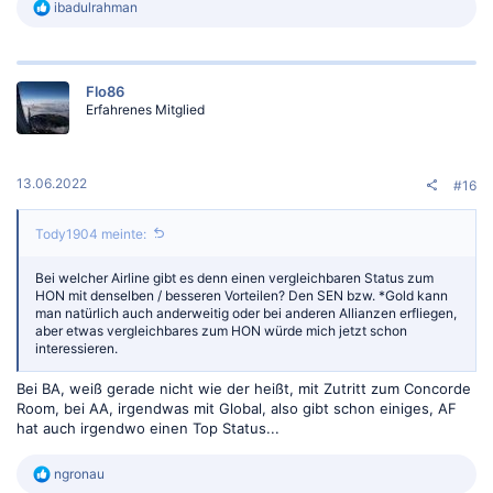
R
ibadulrahman
e
a
k
t
Flo86
i
Erfahrenes Mitglied
o
n
e
n
:
13.06.2022
#16
Tody1904 meinte:
Bei welcher Airline gibt es denn einen vergleichbaren Status zum
HON mit denselben / besseren Vorteilen? Den SEN bzw. *Gold kann
man natürlich auch anderweitig oder bei anderen Allianzen erfliegen,
aber etwas vergleichbares zum HON würde mich jetzt schon
interessieren.
Bei BA, weiß gerade nicht wie der heißt, mit Zutritt zum Concorde
Room, bei AA, irgendwas mit Global, also gibt schon einiges, AF
hat auch irgendwo einen Top Status...
R
ngronau
e