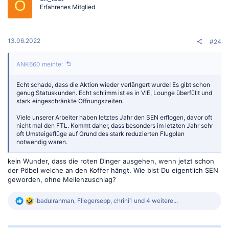
O
Erfahrenes Mitglied
o
n
e
n
:
13.06.2022
#24
ANK660 meinte:
Echt schade, dass die Aktion wieder verlängert wurde! Es gibt schon
genug Statuskunden. Echt schlimm ist es in VIE, Lounge überfüllt und
stark eingeschränkte Öffnungszeiten.
Viele unserer Arbeiter haben letztes Jahr den SEN erflogen, davor oft
nicht mal den FTL. Kommt daher, dass besonders im letzten Jahr sehr
oft Umsteigeflüge auf Grund des stark reduzierten Flugplan
notwendig waren.
kein Wunder, dass die roten Dinger ausgehen, wenn jetzt schon
der Pöbel welche an den Koffer hängt. Wie bist Du eigentlich SEN
geworden, ohne Meilenzuschlag?
R
ibadulrahman
,
Fliegersepp
,
chrini1
und 4 weitere...
e
a
k