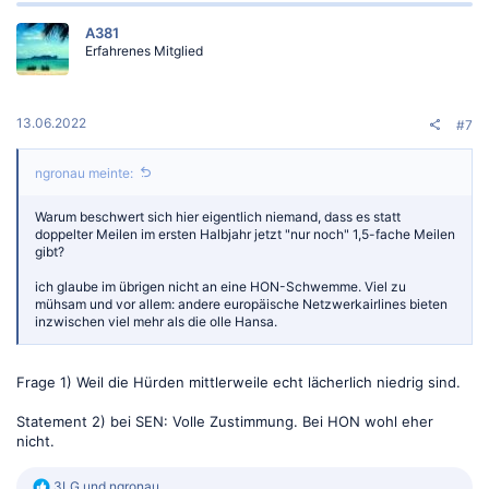
k
t
A381
i
Erfahrenes Mitglied
o
n
e
n
:
13.06.2022
#7
ngronau meinte:
Warum beschwert sich hier eigentlich niemand, dass es statt
doppelter Meilen im ersten Halbjahr jetzt "nur noch" 1,5-fache Meilen
gibt?
ich glaube im übrigen nicht an eine HON-Schwemme. Viel zu
mühsam und vor allem: andere europäische Netzwerkairlines bieten
inzwischen viel mehr als die olle Hansa.
Frage 1) Weil die Hürden mittlerweile echt lächerlich niedrig sind.
Statement 2) bei SEN: Volle Zustimmung. Bei HON wohl eher
nicht.
R
3LG
und
ngronau