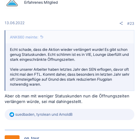
Erfahrenes Mitglied
o
n
e
n
:
13.06.2022
#23
ANK660 meinte:
Echt schade, dass die Aktion wieder verlängert wurde! Es gibt schon
genug Statuskunden. Echt schlimm ist es in VIE, Lounge überfüllt und
stark eingeschränkte Öffnungszeiten.
Viele unserer Arbeiter haben letztes Jahr den SEN erflogen, davor oft
nicht mal den FTL. Kommt daher, dass besonders im letzten Jahr sehr
oft Umsteigeflüge auf Grund des stark reduzierten Flugplan
notwendig waren.
Aber ob man mit weniger Statuskunden nun die Öffnungszeiten
verlängern würde, sei mal dahingestellt.
R
suedbaden
,
tyrolean
und
ArnoldB
e
a
k
t
on_tour
i