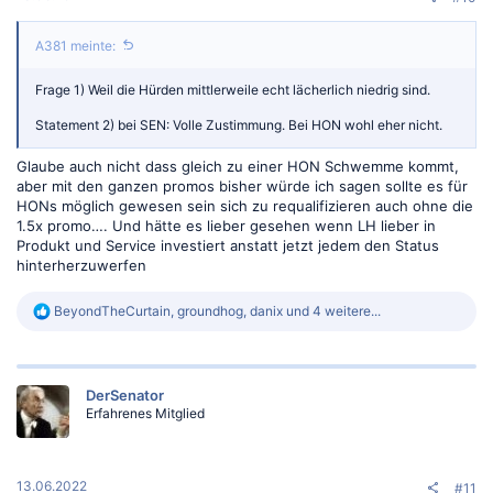
A381 meinte:
Frage 1) Weil die Hürden mittlerweile echt lächerlich niedrig sind.
Statement 2) bei SEN: Volle Zustimmung. Bei HON wohl eher nicht.
Glaube auch nicht dass gleich zu einer HON Schwemme kommt,
aber mit den ganzen promos bisher würde ich sagen sollte es für
HONs möglich gewesen sein sich zu requalifizieren auch ohne die
1.5x promo…. Und hätte es lieber gesehen wenn LH lieber in
Produkt und Service investiert anstatt jetzt jedem den Status
hinterherzuwerfen
R
BeyondTheCurtain
,
groundhog
,
danix
und 4 weitere...
e
a
k
t
DerSenator
i
Erfahrenes Mitglied
o
n
e
n
:
13.06.2022
#11