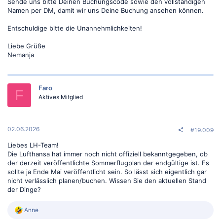
Sende uns bitte Deinen Buchungscode sowie den vollständigen
Buchungsbestätigung der Sitzplätze liegt vor. Zahlungsbestätigung
Namen per DM, damit wir uns Deine Buchung ansehen können.
ebenso.
Entschuldige bitte die Unannehmlichkeiten!
Liebe Grüße
Nemanja
Faro
F
Aktives Mitglied
02.06.2026
#19.009
Liebes LH-Team!
Die Lufthansa hat immer noch nicht offiziell bekanntgegeben, ob
der derzeit veröffentlichte Sommerflugplan der endgültige ist. Es
sollte ja Ende Mai veröffentlicht sein. So lässt sich eigentlich gar
nicht verlässlich planen/buchen. Wissen Sie den aktuellen Stand
der Dinge?
R
Anne
e