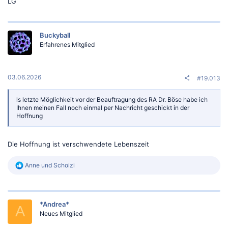
LG
Buckyball
Erfahrenes Mitglied
03.06.2026
#19.013
ls letzte Möglichkeit vor der Beauftragung des RA Dr. Böse habe ich
Ihnen meinen Fall noch einmal per Nachricht geschickt in der
Hoffnung
Die Hoffnung ist verschwendete Lebenszeit
R
Anne
und
Schoizi
e
a
k
t
*Andrea*
i
A
o
Neues Mitglied
n