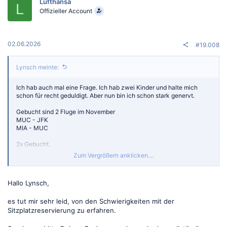
Lufthansa
L
Offizieller Account
02.06.2026
#19.008
Lynsch meinte:
Ich hab auch mal eine Frage. Ich hab zwei Kinder und halte mich
schon für recht geduldigt. Aber nun bin ich schon stark genervt.
Gebucht sind 2 Fluge im November
MUC - JFK
MIA - MUC
2x Gebucht.
Einmal 3 Plätze und nachträglich noch eine Buchung mit 1 Platz.
Zum Vergrößern anklicken....
Sitzplätze mit Legroom Seats wurden gebucht, gezahlt und
Bestätigung liegt vor. Nun wurden alle Sitzplatzreservierungen
entfernt. Nun hab ich schon 1x mit dem Chat geschrieben und 2x
Hallo Lynsch,
angerufen. Erreicht hab ich bisher dass der Rückflug wieder passt.
Beim Hinflug steht „kein Sitzplatz reserviert“ oder so.
Heut hab ich das dritte mal angerufen und war Nummer 75 in der
es tut mir sehr leid, von den Schwierigkeiten mit der
Warteschlange und hab mach 45min. keine Zeit mehr gehabt zu
Sitzplatzreservierung zu erfahren.
warten.