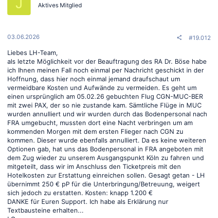
J
Aktives Mitglied
03.06.2026
#19.012
Liebes LH-Team,
als letzte Möglichkeit vor der Beauftragung des RA Dr. Böse habe
ich Ihnen meinen Fall noch einmal per Nachricht geschickt in der
Hoffnung, dass hier noch einmal jemand draufschaut um
vermeidbare Kosten und Aufwände zu vermeiden. Es geht um
einen ursprünglich am 05.02.26 gebuchten Flug CGN-MUC-BER
mit zwei PAX, der so nie zustande kam. Sämtliche Flüge in MUC
wurden annulliert und wir wurden durch das Bodenpersonal nach
FRA umgebucht, mussten dort eine Nacht verbringen um am
kommenden Morgen mit dem ersten Flieger nach CGN zu
kommen. Dieser wurde ebenfalls annulliert. Da es keine weiteren
Optionen gab, hat uns das Bodenpersonal in FRA angeboten mit
dem Zug wieder zu unserem Ausgangspunkt Köln zu fahren und
mitgeteilt, dass wir im Anschluss den Ticketpreis mit den
Hotelkosten zur Erstattung einreichen sollen. Gesagt getan - LH
übernimmt 250 € pP für die Unterbringung/Betreuung, weigert
sich jedoch zu erstatten. Kosten: knapp 1.200 €
DANKE für Euren Support. Ich habe als Erklärung nur
Textbausteine erhalten...