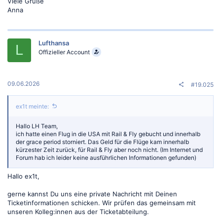
Viele Grüße
berücksichtigen sie im Rahmen unserer Weiterentwicklung.
Anna
Wir würden uns freuen, Sie bald wieder an Bord von Lufthansa
begrüßen zu dürfen.
Lufthansa
Mit freundlichen Grüßen
L
Offizieller Account
Irgendwie am Thema vorbei, ehrlich gesagt war es eine Beschwerde
und kein produktbezogener Wunsch oder allgemeine Anregungen...
09.06.2026
Wie seht Ihr das?
#19.025
Viele Grüße,
ex1t meinte:
Daniel
Hallo LH Team,
ich hatte einen Flug in die USA mit Rail & Fly gebucht und innerhalb
der grace period storniert. Das Geld für die Flüge kam innerhalb
kürzester Zeit zurück, für Rail & Fly aber noch nicht. (Im Internet und
Forum hab ich leider keine ausführlichen Informationen gefunden)
Hallo ex1t,
gerne kannst Du uns eine private Nachricht mit Deinen
Ticketinformationen schicken. Wir prüfen das gemeinsam mit
unseren Kolleg:innen aus der Ticketabteilung.