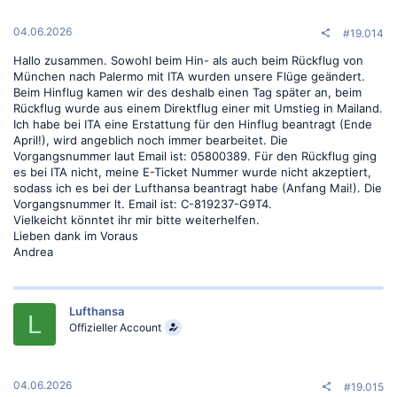
e
n
:
04.06.2026
#19.014
Hallo zusammen. Sowohl beim Hin- als auch beim Rückflug von
München nach Palermo mit ITA wurden unsere Flüge geändert.
Beim Hinflug kamen wir des deshalb einen Tag später an, beim
Rückflug wurde aus einem Direktflug einer mit Umstieg in Mailand.
Ich habe bei ITA eine Erstattung für den Hinflug beantragt (Ende
April!), wird angeblich noch immer bearbeitet. Die
Vorgangsnummer laut Email ist: 05800389. Für den Rückflug ging
es bei ITA nicht, meine E-Ticket Nummer wurde nicht akzeptiert,
sodass ich es bei der Lufthansa beantragt habe (Anfang Mai!). Die
Vorgangsnummer lt. Email ist: C-819237-G9T4.
Vielkeicht könntet ihr mir bitte weiterhelfen.
Lieben dank im Voraus
Andrea
Lufthansa
L
Offizieller Account
04.06.2026
#19.015