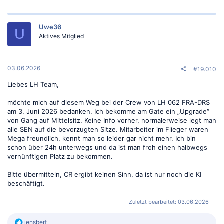
a
k
t
Uwe36
i
U
o
Aktives Mitglied
n
e
n
:
03.06.2026
#19.010
Liebes LH Team,
möchte mich auf diesem Weg bei der Crew von LH 062 FRA-DRS
am 3. Juni 2026 bedanken. Ich bekomme am Gate ein „Upgrade“
von Gang auf Mittelsitz. Keine Info vorher, normalerweise legt man
alle SEN auf die bevorzugten Sitze. Mitarbeiter im Flieger waren
Mega freundlich, kennt man so leider gar nicht mehr. Ich bin
schon über 24h unterwegs und da ist man froh einen halbwegs
vernünftigen Platz zu bekommen.
Bitte übermitteln, CR ergibt keinen Sinn, da ist nur noch die KI
beschäftigt.
Zuletzt bearbeitet:
03.06.2026
R
jensbert