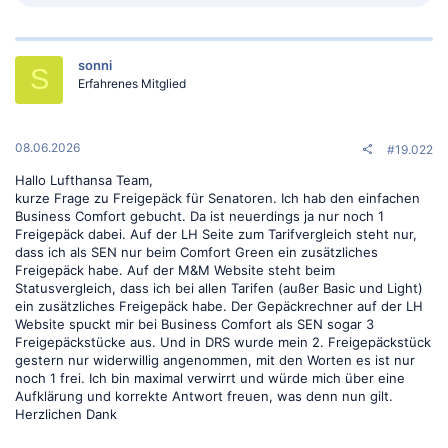
e
a
k
t
sonni
i
S
o
Erfahrenes Mitglied
n
e
n
:
08.06.2026
#19.022
Hallo Lufthansa Team,
kurze Frage zu Freigepäck für Senatoren. Ich hab den einfachen
Business Comfort gebucht. Da ist neuerdings ja nur noch 1
Freigepäck dabei. Auf der LH Seite zum Tarifvergleich steht nur,
dass ich als SEN nur beim Comfort Green ein zusätzliches
Freigepäck habe. Auf der M&M Website steht beim
Statusvergleich, dass ich bei allen Tarifen (außer Basic und Light)
ein zusätzliches Freigepäck habe. Der Gepäckrechner auf der LH
Website spuckt mir bei Business Comfort als SEN sogar 3
Freigepäckstücke aus. Und in DRS wurde mein 2. Freigepäckstück
gestern nur widerwillig angenommen, mit den Worten es ist nur
noch 1 frei. Ich bin maximal verwirrt und würde mich über eine
Aufklärung und korrekte Antwort freuen, was denn nun gilt.
Herzlichen Dank