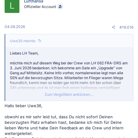
Lufthansa
i
L
o
Offizieller Account
n
e
n
:
04.06.2026
#19.016
Uwe36 meinte:
Liebes LH Team,
möchte mich auf diesem Weg bei der Crew von LH 062 FRA-DRS am
3. Juni 2026 bedanken. Ich bekomme am Gate ein „Upgrade“ von
Gang auf Mittelsitz. Keine Info vorher, normalerweise legt man alle
SEN auf die bevorzugten Sitze. Mitarbeiter im Flieger waren Mega
freundlich, kennt man so leider gar nicht mehr. Ich bin schon über
24h unterwegs und da ist man froh einen halbwegs vernünftigen
Platz zu bekommen.
Zum Vergrößern anklicken....
Bitte übermitteln, CR ergibt keinen Sinn, da ist nur noch die KI
Hallo lieber Uwe36,
beschäftigt.
obwohl es mir sehr leid tut, dass Du nicht sofort Deinen
bevorzugten Platz erhalten hast, bedanke ich mich für Deine
lieben Worte und habe Dein Feedback an die Crew und intern
weitergeleitet.