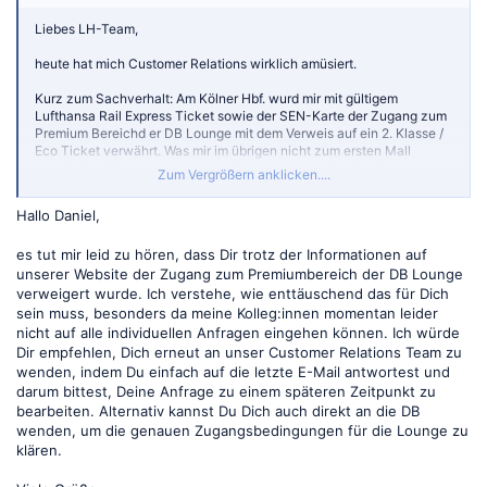
Liebes LH-Team,
heute hat mich Customer Relations wirklich amüsiert.
Kurz zum Sachverhalt: Am Kölner Hbf. wurd mir mit gültigem
Lufthansa Rail Express Ticket sowie der SEN-Karte der Zugang zum
Premium Bereichd er DB Lounge mit dem Verweis auf ein 2. Klasse /
Eco Ticket verwährt. Was mir im übrigen nicht zum ersten Mall
passiert ist. Die Hompage der Lufthansa beschreibt hier eine andere
Zum Vergrößern anklicken....
Zugangsgegelung:
https://www.lufthansa.com/cy/de/lufthansa-
express-rail
Hallo Daniel,
Antwort war innerhalb von weniger Stunden:
es tut mir leid zu hören, dass Dir trotz der Informationen auf
Guten Tag,
unserer Website der Zugang zum Premiumbereich der DB Lounge
verweigert wurde. Ich verstehe, wie enttäuschend das für Dich
vielen Dank für Ihre Anfrage vom 8. Juni 2026.
sein muss, besonders da meine Kolleg:innen momentan leider
nicht auf alle individuellen Anfragen eingehen können. Ich würde
Wir schätzen es, dass Sie Ihre Eindrücke mit uns geteilt haben.
Dir empfehlen, Dich erneut an unser Customer Relations Team zu
Gleichzeitig bedauern wir, dass Ihr Reiseerlebnis nicht durchgehend
wenden, indem Du einfach auf die letzte E-Mail antwortest und
positiv war. .
darum bittest, Deine Anfrage zu einem späteren Zeitpunkt zu
bearbeiten. Alternativ kannst Du Dich auch direkt an die DB
Wir möchten offen mit Ihnen umgehen. Aufgrund des derzeit hohen
Anfragevolumens konzentrieren wir uns aktuell vorrangig auf die
wenden, um die genauen Zugangsbedingungen für die Lounge zu
Bearbeitung von Kompensationsanliegen. Produktbezogene
klären.
Wünsche und allgemeine Anregungen können wir momentan nicht
individuell beantworten, nehmen diese jedoch dankend auf und