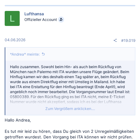
Lufthansa
L
Offizieller Account
04.06.2026
#19.019
*Andrea* meinte:
Hallo zusammen. Sowohl beim Hin- als auch beim Rückflug von
München nach Palermo mit ITA wurden unsere Flüge geändert. Beim
Hinflug kamen wir des deshalb einen Tag später an, beim Rückflug
wurde aus einem Direktflug einer mit Umstieg in Mailand. Ich habe
bei ITA eine Erstattung für den Hinflug beantragt (Ende April!), wird
angeblich noch immer bearbeitet. Die Vorgangsnummer laut Email ist:
05800389. Für den Rückflug ging es bei ITA nicht, meine E-Ticket
Nummer wurde nicht akzeptiert, sodass ich es bei der Lufthansa
beantragt habe (Anfang Mai!). Die Vorgangsnummer lt. Email ist: C-
Zum Vergrößern anklicken....
819237-G9T4.
Vielkeicht könntet ihr mir bitte weiterhelfen.
Hallo Andrea,
Lieben dank im Voraus
Andrea
Es tut mir leid zu hören, dass Du gleich von 2 Unregelmäßigkeiten
getroffen wurdest. Den Vorgang bei ITA können wir nicht prüfen.