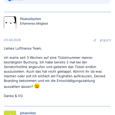
e
a
k
t
Peanutbutter
i
o
Erfahrenes Mitglied
n
e
n
:
03.06.2026
#19.011
Liebes Lufthansa Team,
ich warte seit 3 Wochen auf eine Ticketnummer meiner
bestätigten Buchung. Ich habe bereits 2 mal bei der
Senatorhotline angerufen und gebeten das Ticket endlch
auszustellen. Auch das hat nicht geklappt. Könnnt ihr da was
machen oder soll ich einfach am Flughafen aufkreuzen, Denied
Boarding bekommen und mir die Entschädigungszahlung
auszahlen lassen?
Danke & VG
johanniter