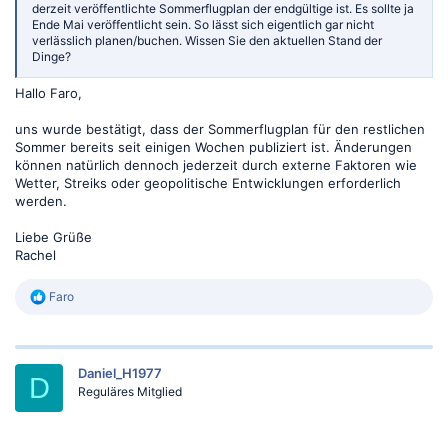
derzeit veröffentlichte Sommerflugplan der endgültige ist. Es sollte ja
Ende Mai veröffentlicht sein. So lässt sich eigentlich gar nicht
verlässlich planen/buchen. Wissen Sie den aktuellen Stand der
Dinge?
Hallo Faro,
uns wurde bestätigt, dass der Sommerflugplan für den restlichen
Sommer bereits seit einigen Wochen publiziert ist. Änderungen
können natürlich dennoch jederzeit durch externe Faktoren wie
Wetter, Streiks oder geopolitische Entwicklungen erforderlich
werden.
Liebe Grüße
Rachel
R
Faro
e
a
k
t
Daniel_H1977
i
D
o
Reguläres Mitglied
n
e
n