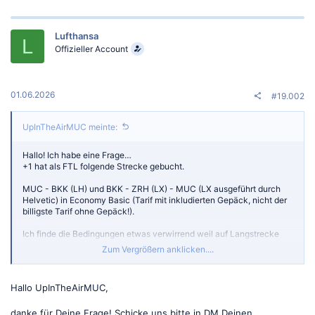
Lufthansa
L
Offizieller Account
01.06.2026
#19.002
UpInTheAirMUC meinte:
Hallo! Ich habe eine Frage…
+1 hat als FTL folgende Strecke gebucht.
MUC - BKK (LH) und BKK - ZRH (LX) - MUC (LX ausgeführt durch
Helvetic) in Economy Basic (Tarif mit inkludierten Gepäck, nicht der
billigste Tarif ohne Gepäck!).
Ich finde die Bedingungen etwas verwirrend weil auf Langstrecke
bzw. Kurzstrecke der Tarif Basic unterschiedliche Dinge bedeutet
Zum Vergrößern anklicken....
(Kurzstrecke: kein Gepäck, Langstrecke: Gepäck vorhanden).
Darf +1 als FTL kostenlos ein zweites Gepäckstück einchecken?
Hallo UpInTheAirMUC,
danke für Deine Frage! Schicke uns bitte in DM Deinen