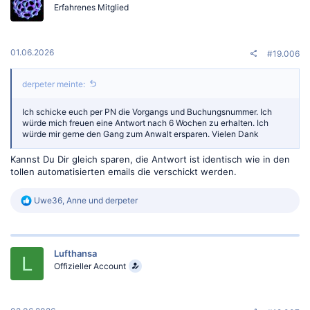
Erfahrenes Mitglied
01.06.2026
#19.006
derpeter meinte:
Ich schicke euch per PN die Vorgangs und Buchungsnummer. Ich
würde mich freuen eine Antwort nach 6 Wochen zu erhalten. Ich
würde mir gerne den Gang zum Anwalt ersparen. Vielen Dank
Kannst Du Dir gleich sparen, die Antwort ist identisch wie in den
tollen automatisierten emails die verschickt werden.
R
Uwe36
,
Anne
und
derpeter
e
a
k
t
Lufthansa
i
L
o
Offizieller Account
n
e
n