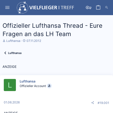
Offizieller Lufthansa Thread - Eure
Fragen an das LH Team
S
D
Lufthansa
07.11.2012
t
a
a
t
r
u
Lufthansa
t
m
e
S
r
t
ANZEIGE
*
a
i
r
n
t
Lufthansa
L
Offizieller Account
01.06.2026
#19.001
ANZEIGE