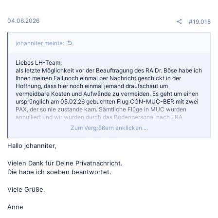
04.06.2026
#19.018
johanniter meinte:
Liebes LH-Team,
als letzte Möglichkeit vor der Beauftragung des RA Dr. Böse habe ich
Ihnen meinen Fall noch einmal per Nachricht geschickt in der
Hoffnung, dass hier noch einmal jemand draufschaut um
vermeidbare Kosten und Aufwände zu vermeiden. Es geht um einen
ursprünglich am 05.02.26 gebuchten Flug CGN-MUC-BER mit zwei
PAX, der so nie zustande kam. Sämtliche Flüge in MUC wurden
annulliert und wir wurden durch das Bodenpersonal nach FRA
umgebucht, mussten dort eine Nacht verbringen um am kommenden
Zum Vergrößern anklicken....
Morgen mit dem ersten Flieger nach CGN zu kommen. Dieser wurde
ebenfalls annulliert. Da es keine weiteren Optionen gab, hat uns das
Hallo johanniter,
Bodenpersonal in FRA angeboten mit dem Zug wieder zu unserem
Ausgangspunkt Köln zu fahren und mitgeteilt, dass wir im Anschluss
Vielen Dank für Deine Privatnachricht.
den Ticketpreis mit den Hotelkosten zur Erstattung einreichen sollen.
Gesagt getan - LH übernimmt 250 € pP für die
Die habe ich soeben beantwortet.
Unterbringung/Betreuung, weigert sich jedoch zu erstatten. Kosten:
knapp 1.200 €
Viele Grüße,
DANKE für Euren Support. Ich habe als Erklärung nur Textbausteine
erhalten...
Anne
LG